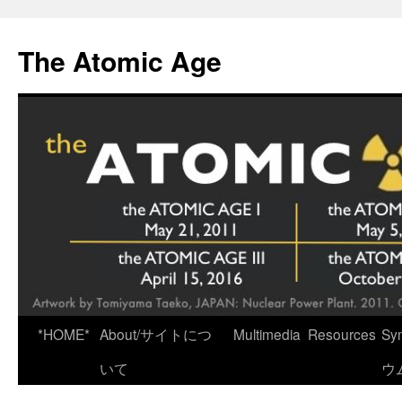
Skip
to
The Atomic Age
content
*HOME*
About/サイトにつ
Multimedia
Resources
Sy
いて
ウ