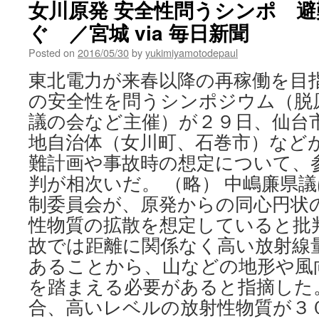
女川原発 安全性問うシンポ 
ぐ ／宮城 via 毎日新聞
Posted on
2016/05/30
by
yukimiyamotodepaul
東北電力が来春以降の再稼働を目
の安全性を問うシンポジウム（脱
議の会など主催）が２９日、仙台
地自治体（女川町、石巻市）など
難計画や事故時の想定について、
判が相次いだ。 （略） 中嶋廉県
制委員会が、原発からの同心円状
性物質の拡散を想定していると批判
故では距離に関係なく高い放射線
あることから、山などの地形や風
を踏まえる必要があると指摘した
合、高いレベルの放射性物質が３