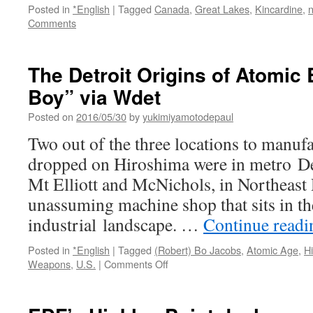
Posted in
*English
|
Tagged
Canada
,
Great Lakes
,
Kincardine
,
n
Comments
The Detroit Origins of Atomic 
Boy” via Wdet
Posted on
2016/05/30
by
yukimiyamotodepaul
Two out of the three locations to manuf
dropped on Hiroshima were in metro Det
Mt Elliott and McNichols, in Northeast D
unassuming machine shop that sits in th
industrial landscape. …
Continue read
Posted in
*English
|
Tagged
(Robert) Bo Jacobs
,
Atomic Age
,
H
on
Weapons
,
U.S.
|
Comments Off
The
Detroit
Origins