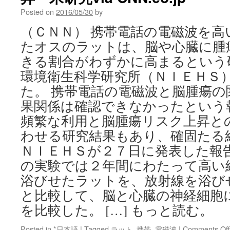
Posted on
2016/05/30
by
（ＣＮＮ） 携帯電話の電磁波を
たオスのラットは、脳や心臓に腫
きる割合がわずかに高まるという
環境衛生科学研究所（ＮＩＥＨＳ
た。 携帯電話の電磁波と脳腫瘍
果関係は確認できなかったという
頻繁な利用と脳腫瘍リスク上昇と
わせる研究結果もあり、確固たる
ＮＩＥＨＳが２７日に発表した報
の実験では２年間にわたって高い
浴びせたラットを、放射線を浴び
と比較して、脳と心臓の神経細胞
を比較した。 […] もっと読む。
Posted in
*日本語
|
Tagged
ラット
,
携帯
,
電磁波
|
Comments Off