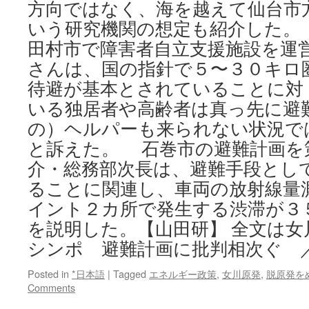
方向ではなく、海を越えて仙台市
いう研究機関の想定も紹介した。
田村市で障害者自立支援施設を運
さんは、国の指針で５〜３０キロ
待避が基本とされていることに対
いる独居者や高齢者は真っ先に避
の）ヘルパーも来られない状況で
と訴えた。 石巻市の避難計画を
介・総務部次長は、避難手段とし
ることに関連し、車両の放射線量
イント２カ所で発生する渋滞が３
を説明した。【山田研】 全文は女
シンポ 避難計画に批判相次ぐ 
Posted in
*日本語
|
Tagged
エネルギー政策
,
女川原発
,
脱原発を
Comments