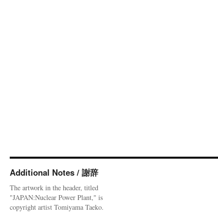
Additional Notes / 謝辞
The artwork in the header, titled
"JAPAN:Nuclear Power Plant," is
copyright artist Tomiyama Taeko.