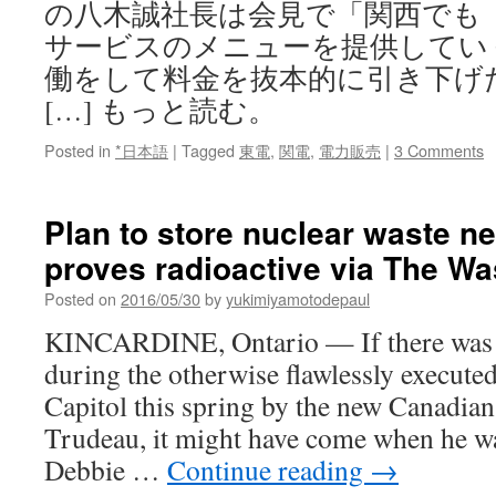
の八木誠社長は会見で「関西でも
サービスのメニューを提供してい
働をして料金を抜本的に引き下げ
[…] もっと読む。
Posted in
*日本語
|
Tagged
東電
,
関電
,
電力販売
|
3 Comments
Plan to store nuclear waste n
proves radioactive via The W
Posted on
2016/05/30
by
yukimiyamotodepaul
KINCARDINE, Ontario — If there was 
during the otherwise flawlessly executed 
Capitol this spring by the new Canadian
Trudeau, it might have come when he w
Debbie …
Continue reading
→