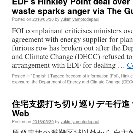
EDF’s Hinkley Point deal over 
of
waste sparks anger via The G
Atomic
Bomb
Posted on
2016/05/30
by
yukimiyamotodepaul
“Little
Boy”
FOI complainant criticises ministers ove
via
agreement with energy supplier for pla
Wdet
furious row has broken out after the D
and Climate Change (DECC) refused to 
arrangement with EDF for dealing …
C
Posted in
*English
|
Tagged
freedom of information (FoI)
,
Hinkle
exposure
,
the Department of Energy and Climate Change (DEC
住宅支援打ち切り巡りデモ行進 via
Web
Posted on
2016/05/30
by
yukimiyamotodepaul
原発事故の避難区域以外から自主