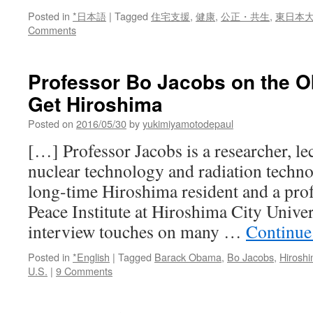
Posted in
*日本語
|
Tagged
住宅支援
,
健康
,
公正・共生
,
東日本
Comments
Professor Bo Jacobs on the O
Get Hiroshima
Posted on
2016/05/30
by
yukimiyamotodepaul
[…] Professor Jacobs is a researcher, le
nuclear technology and radiation technop
long-time Hiroshima resident and a prof
Peace Institute at Hiroshima City Univer
interview touches on many …
Continue
Posted in
*English
|
Tagged
Barack Obama
,
Bo Jacobs
,
Hirosh
U.S.
|
9 Comments