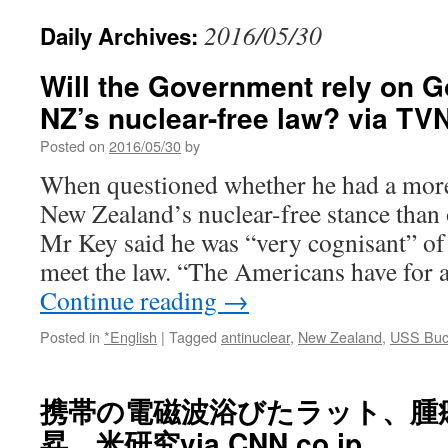
2016/05/30
Daily Archives:
Will the Government rely on G
NZ’s nuclear-free law? via TV
Posted on
2016/05/30
by
When questioned whether he had a more 
New Zealand’s nuclear-free stance than 
Mr Key said he was “very cognisant” of h
meet the law. “The Americans have for 
Continue reading
→
Posted in
*English
|
Tagged
antinuclear
,
New Zealand
,
USS Buc
携帯の電磁波浴びたラット、腫
昇 米研究via CNN.co.jp