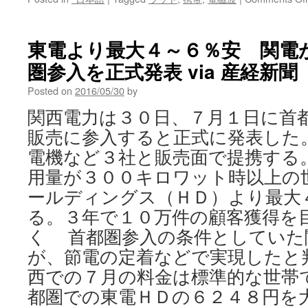
東電より最大４～６％安 関電
圏参入を正式発表 via 産経新聞
Posted on
2016/05/30
by
関西電力は３０日、７月１日に首
販売に参入すると正式に発表した
電機など３社と販売面で提携する
用量が３００キロワット時以上の
ールディングス（ＨＤ）より最大
る。３年で１０万件の顧客獲得を目
く 首都圏参入の条件としていた
が、節電の定着などで実現したと
西での７月の料金は標準的な世帯
都圏での東電ＨＤの６２４８円を