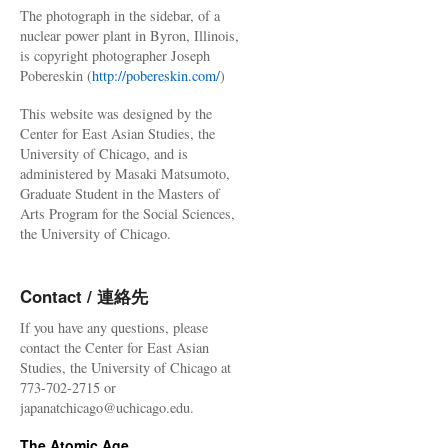
The photograph in the sidebar, of a
nuclear power plant in Byron, Illinois,
is copyright photographer Joseph
Pobereskin (
http://pobereskin.com/
)
This website was designed by the
Center for East Asian Studies, the
University of Chicago, and is
administered by Masaki Matsumoto,
Graduate Student in the Masters of
Arts Program for the Social Sciences,
the University of Chicago.
Contact / 連絡先
If you have any questions, please
contact the Center for East Asian
Studies, the University of Chicago at
773-702-2715 or
japanatchicago@uchicago.edu.
The Atomic Age