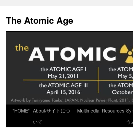
Skip
to
The Atomic Age
content
*HOME*
About/サイトにつ
Multimedia
Resources
Sy
いて
ウ