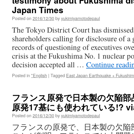
testimony about Fukushima di
Japan Times
Posted on
2016/12/30
by
yukimiyamotodepaul
The Tokyo District Court has dismissed
shareholders calling for disclosure of 
records of questioning of executives o
crisis at the Fukushima No. 1 nuclear p
decision accepted all …
Continue read
Posted in
*English
|
Tagged
East Japan Earthquake + Fukushi
フランス原発で日本製の欠陥部
原発17基にも使われている!? via
Posted on
2016/12/30
by
yukimiyamotodepaul
フランスの原発で、日本製の欠陥