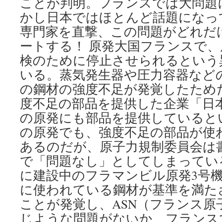
ことが判明。フランスでは大問題
かし日本ではほとんど話題になっ
専門家を直撃、この問題がどれだ
ートする！ 原発大国フランスで、
検のために停止させられるという
いる。蒸気発生器や圧力容器など
の鋼材の強度不足が発覚したため
度不足の部品を提供した企業「日
の原発にも部品を提供していると
の原発でも、強度不足の部品が使
あるのだが、原子力規制委員会は
で「問題なし」としてしまっている。
に建設中のフラマンビル原発3号
に使われている鋼材が基準を満た
ことが発覚し、ASN（フランス原
じような問題がないか、フランス