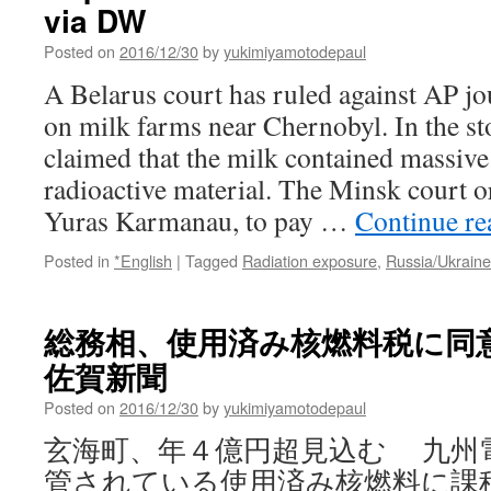
via DW
Posted on
2016/12/30
by
yukimiyamotodepaul
A Belarus court has ruled against AP jo
on milk farms near Chernobyl. In the st
claimed that the milk contained massiv
radioactive material. The Minsk court o
Yuras Karmanau, to pay …
Continue r
Posted in
*English
|
Tagged
Radiation exposure
,
Russia/Ukrain
総務相、使用済み核燃料税に同意 
佐賀新聞
Posted on
2016/12/30
by
yukimiyamotodepaul
玄海町、年４億円超見込む 九州
管されている使用済み核燃料に課