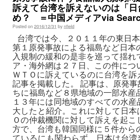
訴えて台湾を訴えないのは「日
め？ ＝中国メディアvia Search
Posted on
2016/12/31
by
nfield
台湾では今、２０１１年の東日本
第１原発事故による福島など日本
入規制の緩和の是非を巡って揺れ
ア・海外網は２７日、この件につ
ＷＴＯに訴えているのに台湾を訴
記事を掲載した。 記事は、原発事
ちに福島など８県地域の一部水産
１３年には同地域のすべての水産
大したと紹介。これに対して日本
Ｏの仲裁機関に対して訴えを起こ
方で、台湾も韓国同様に５件から
ているにも関わらず、日本は台湾