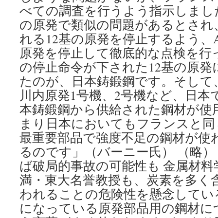
べての調査を行うよう指示しました
の原発で類似の問題があるとされ
れる12基の原発を停止するよう、
原発を停止して徹底的な点検を行
の停止命令が下された12基の原発
たのが、日本鋳鍛鋼です。そして
川内原発1号機、2号機など、日本
本鋳鍛鋼から供給された鋼材が使
まり日本においてもフランスと同
最重要部品で強度不足の鋼材が使
るのです」（バーニー氏） （略）
ば破局的事故の可能性も 金属材料
満・東大名誉教授も、炭素を多く
われることの危険性を懸念してい
になっている原発部品用の鋼材に