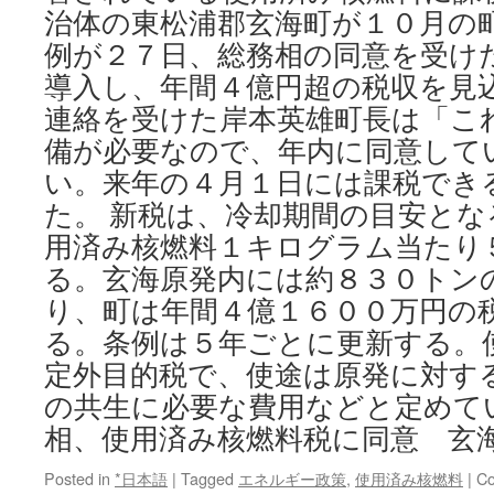
治体の東松浦郡玄海町が１０月の
例が２７日、総務相の同意を受け
導入し、年間４億円超の税収を見込
連絡を受けた岸本英雄町長は「こ
備が必要なので、年内に同意して
い。来年の４月１日には課税でき
た。 新税は、冷却期間の目安と
用済み核燃料１キログラム当たり
る。玄海原発内には約８３０トン
り、町は年間４億１６００万円の
る。条例は５年ごとに更新する。
定外目的税で、使途は原発に対す
の共生に必要な費用などと定めて
相、使用済み核燃料税に同意 玄
Posted in
*日本語
|
Tagged
エネルギー政策
,
使用済み核燃料
|
Co