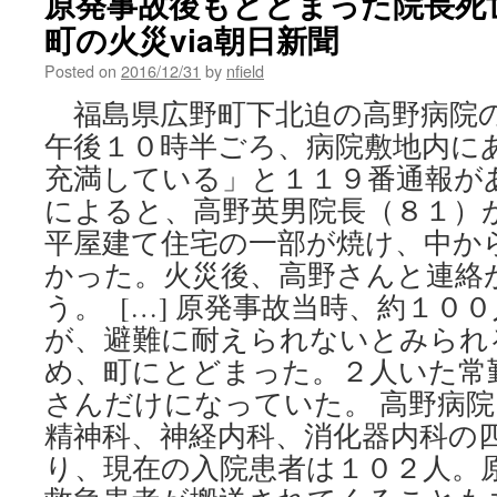
原発事故後もとどまった院長死
町の火災via朝日新聞
Posted on
2016/12/31
by
nfield
福島県広野町下北迫の高野病院
午後１０時半ごろ、病院敷地内に
充満している」と１１９番通報が
によると、高野英男院長（８１）
平屋建て住宅の一部が焼け、中か
かった。火災後、高野さんと連絡
う。 […] 原発事故当時、約１０
が、避難に耐えられないとみられ
め、町にとどまった。２人いた常
さんだけになっていた。 高野病
精神科、神経内科、消化器内科の
り、現在の入院患者は１０２人。