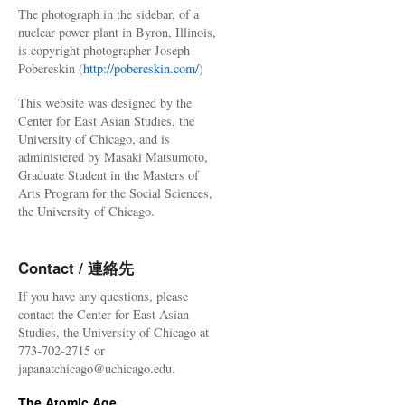
The photograph in the sidebar, of a
nuclear power plant in Byron, Illinois,
is copyright photographer Joseph
Pobereskin (
http://pobereskin.com/
)
This website was designed by the
Center for East Asian Studies, the
University of Chicago, and is
administered by Masaki Matsumoto,
Graduate Student in the Masters of
Arts Program for the Social Sciences,
the University of Chicago.
Contact / 連絡先
If you have any questions, please
contact the Center for East Asian
Studies, the University of Chicago at
773-702-2715 or
japanatchicago@uchicago.edu.
The Atomic Age