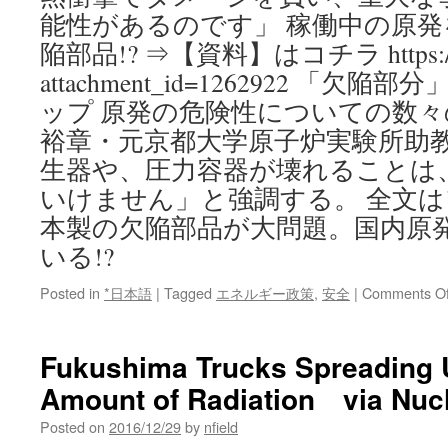
能性があるのです」 稼働中の原発
陥部品!? ⇒【資料】はコチラ https://nik
attachment_id=1262922 「欠陥
ップ 原発の危険性についての数
裕章・元京都大学原子炉実験所助
生器や、圧力容器が壊れることは
いけません」と強調する。 全文
本製の欠陥部品が大問題。国内原発
いる!?
Posted in
*日本語
|
Tagged
エネルギー政策
,
安全
|
Comments Of
Fukushima Trucks Spreading
Amount of Radiation via Nuc
Posted on
2016/12/29
by
nfield