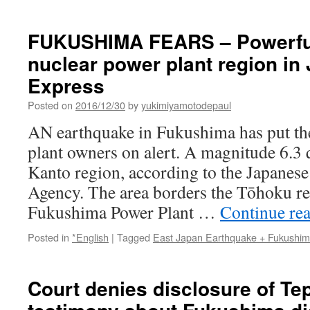
FUKUSHIMA FEARS – Powerful
nuclear power plant region in
Express
Posted on
2016/12/30
by
yukimiyamotodepaul
AN earthquake in Fukushima has put the
plant owners on alert. A magnitude 6.3 
Kanto region, according to the Japanes
Agency. The area borders the Tōhoku re
Fukushima Power Plant …
Continue re
Posted in
*English
|
Tagged
East Japan Earthquake + Fukushi
Court denies disclosure of Tep