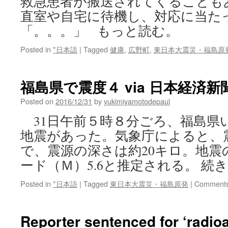
救急患者が搬送されてくることも
直室や自宅に待機し、対応に当た
「。。。」 もっと読む。
Posted in
*日本語
|
Tagged
健康
,
広野町
,
東日本大震災・福島原
福島県で震度４ via 日本経済新
Posted on
2016/12/31
by
yukimiyamotodepaul
31日午前５時８分ごろ、福島県
地震があった。気象庁によると、
で、震源の深さは約20キロ。地震
ード（Ｍ）5.6と推定される。 続
Posted in
*日本語
|
Tagged
東日本大震災・福島原発
|
Comments
Reporter sentenced for ‘radioa