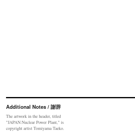
Additional Notes / 謝辞
The artwork in the header, titled
"JAPAN:Nuclear Power Plant," is
copyright artist Tomiyama Taeko.