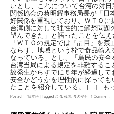
いとし、これについて台湾の対日
関係協会の蔡明耀事務局長が「日
好関係を重視しており、ＷＴＯに
台湾側に対して理性的に解禁問題
望んできた」と語ったことを伝え
「ＷＴＯの規定では『品目』を禁
ならず、地域という枠で食品輸入
なっている」とし、「島民の安全
台湾当局による規定を非難するこ
故発生からすでに５年が経過して
安全かどうかを理性的に探っても
たことを紹介している。 […] も
Posted in
*日本語
|
Tagged
台湾
,
韓国
,
食の安全
|
1 Comment