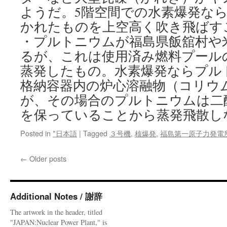
ようだ。5階空間での水素爆発なら
かれたものを上空高く吹き飛ばす
・プルトニウムが福島県飯舘村や
るが、これは使用済み燃料プール
蒸発したもの。水素爆発ならプル
格納容器内の炉心溶融物（コリウ
が、その場合のプルトニウムは二
を保っていることから蒸発飛散しない
Posted in
*日本語
|
Tagged
３号機
,
核爆発
,
福島第一原子力発電
←
Older posts
Additional Notes / 謝辞
The artwork in the header, titled
"JAPAN:Nuclear Power Plant," is