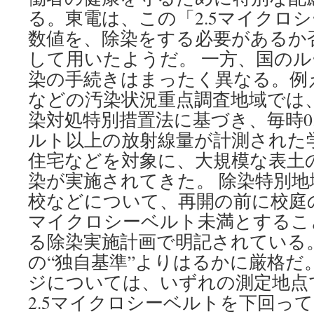
る。東電は、この「2.5マイクロ
数値を、除染をする必要があるか否
して用いたようだ。 一方、国の
染の手続きはまったく異なる。例
などの汚染状況重点調査地域では
染対処特別措置法に基づき、毎時0
ルト以上の放射線量が計測された
住宅などを対象に、大規模な表土
染が実施されてきた。 除染特別
校などについて、再開の前に校庭
マイクロシーベルト未満とするこ
る除染実施計画で明記されている
の“独自基準”よりはるかに厳格だ。
ジについては、いずれの測定地点
2.5マイクロシーベルトを下回っ