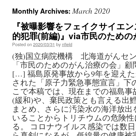
March 2020
Monthly Archives:
『被曝影響をフェイクサイエン
的犯罪(前編)』via市民のため
Posted on
2020/03/31
by
nfield
(独)国立病院機構 北海道がんセ
「市民のためのがん治療の会」
[…] 福島原発事故から9年を迎え
された「原子力緊急事態宣言」下
こで本稿では、現在までの福島事
(緩和)や、棄民政策とも言える出
まとめ、さらに汚染水の海洋放出
いることからトリチウムの危険性
る。 コロナウイルス感染では数
ら真剣になるが、低線量の健康被