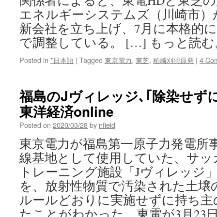
関係者によると、東電HDと東芝
エネルギーシステムズ（川崎市）
新会社を立ち上げ、7月に本格的
で調整している。 […] もっと読む
Posted in
*日本語
|
Tagged
東京電力
,
東芝
,
柏崎刈羽原発
|
4 Co
福島のJヴィレッジ､｢除染せずに返
東洋経済online
Posted on
2020/03/28
by
nfield
東京電力が福島第一原子力発電所
線基地として使用していた、サッ
トレーニング施設「Jヴィレッジ」
を、放射性物質で汚染された土壌
ルールどおりに実施せずに持ち主
たことがわかった。東電が3月23