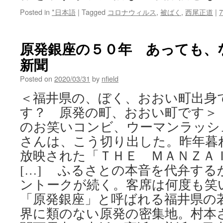
Posted in
*日本語
|
Tagged
コロナウィルス
,
被ばく
,
西尾正道
|
原発銀座の５０年 あっても、なく
新聞
Posted on
2020/03/31
by
nfield
＜福井県の、ぼく、おおい町出身
す？ 原発の町、おおい町です＞
のお笑いコンビ、ウーマンラッシ
さんは、こう切り出した。昨年暮
放映された「ＴＨＥ ＭＡＮＺＡ
[…] ふるさとの本音を代弁す
ントークが続く。客席は何度も
「原発銀座」と呼ばれる福井県の
界に類のない原発の密集地。村本