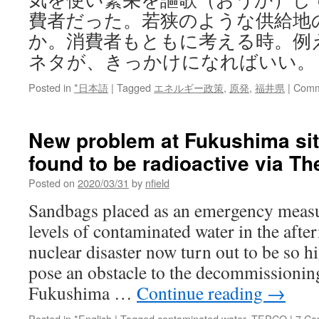
費者だった。若狭のような供給地
か。消費者もともに考える時。例
ネタが、きっかけになればいい。
Posted in
*日本語
|
Tagged
エネルギー政策
,
原発
,
福井県
|
Comm
New problem at Fukushima si
found to be radioactive via T
Posted on
2020/03/31
by
nfield
Sandbags placed as an emergency measur
levels of contaminated water in the afte
nuclear disaster now turn out to be so h
pose an obstacle to the decommissioning
Fukushima …
Continue reading
→
Posted in
*English
|
Tagged
contaminated water
,
TEPCO
|
7 Co