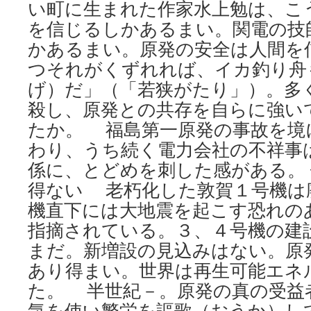
い町に生まれた作家水上勉は、こ
を信じるしかあるまい。関電の技
かあるまい。原発の安全は人間を
つそれがくずれれば、イカ釣り舟
げ）だ」（「若狭がたり」）。多
殺し、原発との共存を自らに強い
たか。 福島第一原発の事故を境
わり、うち続く電力会社の不祥事
係に、とどめを刺した感がある。
得ない 老朽化した敦賀１号機は
機直下には大地震を起こす恐れの
指摘されている。３、４号機の建
まだ。新増設の見込みはない。原
あり得まい。世界は再生可能エネ
た。 半世紀－。原発の真の受益
気を使い繁栄を謳歌（おうか）し