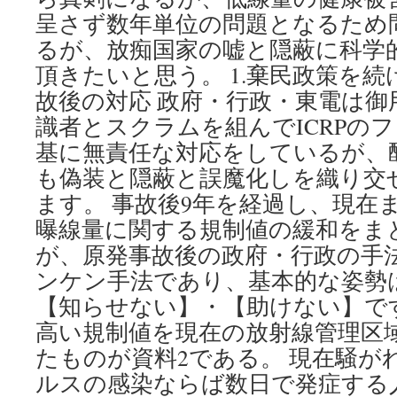
呈さず数年単位の問題となるため
るが、放痴国家の嘘と隠蔽に科学
頂きたいと思う。 1.棄民政策を
故後の対応 政府・行政・東電は御
識者とスクラムを組んでICRPの
基に無責任な対応をしているが、
も偽装と隠蔽と誤魔化しを織り交
ます。 事故後9年を経過し、現在
曝線量に関する規制値の緩和をま
が、原発事故後の政府・行政の手
ンケン手法であり、基本的な姿勢
【知らせない】・【助けない】です。
高い規制値を現在の放射線管理区
たものが資料2である。 現在騒が
ルスの感染ならば数日で発症する