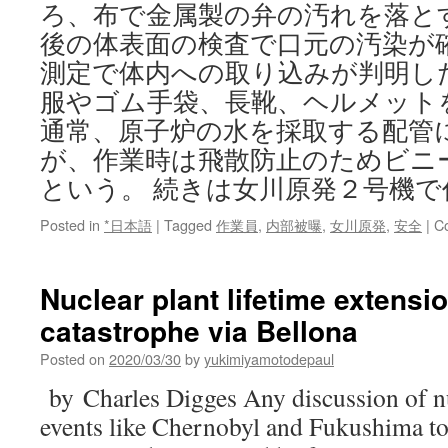
ろ、布で金属製の弁の汚れを落と
後の体表面の検査で口元の汚染が
測定で体内への取り込みが判明し
服やゴム手袋、長靴、ヘルメット
通常、原子炉の水を採取する配管
が、作業時は飛散防止のためビニ
という。 続きは女川原発２号機
Posted in
*日本語
|
Tagged
作業員
,
内部被曝
,
女川原発
,
安全
|
C
Nuclear plant lifetime extensi
catastrophe via Bellona
Posted on
2020/03/30
by
yukimiyamotodepaul
by Charles Digges Any discussion of nu
events like Chernobyl and Fukushima to 