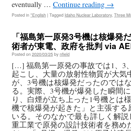
eventually …
Continue reading
→
Posted in
*English
|
Tagged
Idaho Nuclear Laboratory
,
Three Mi
「福島第一原発3号機は核爆発
術者が東電、政府を批判 via AER
Posted on
2020/03/25
by
nfield
[…] 福島第一原発の事故では1、
起こし、大量の放射性物質が大気
が、3号機は核爆発だったのでは
る。実際、3号機が爆発した瞬間
り、白煙が立ち上った1号機とは様
機で核爆発が起きた」と主張する
いる。そのなかで最も詳しく解説
重工業で原発の設計技術者を務めた