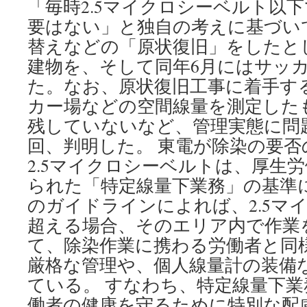
「毎時2.5マイクロシーベルト以
要はない」と独自の考えに基づい
替えなどの「原状復旧」をしたとして
建物を、そして同年6月にはサッ
た。なお、原状復旧工事に着手す
カー場などの空間線量を測定した
残していないなど、管理実態に問
回、判明した。 東電が除染の要否
2.5マイクロシーベルトは、厚生
られた「特定線量下業務」の基準
のガイドラインによれば、2.5マ
超える場合、そのエリア内で作業
て、除染作業に携わる労働者と同
厳格な管理や、個人線量計の装備
ている。 すなわち、特定線量下
働者の健康を守るために特別な配