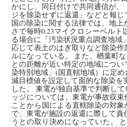
かにし、同日付けで共同通信が、
ジを除染せずに返還」などと報じ
国の除染に関する法律では、地上
さで毎時0.23マイクロシーベル
る場合に「汚染状況重点調査地域
応じて表土のはぎ取りなど除染作
ルになっている。 また、楢葉町
との距離が近い特定の地域につい
染特別地域」(国直轄地域）に定
減目標値を設定して面的な除染を
した。 東電が独自基準で判断して
ッジについては、東電が事故収束
ことから国による直轄除染の対象
で、東電が施設の返還に際して責
うとの取り決めになっていた。 