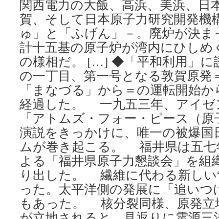
関西電力の大飯、高浜、美浜、日
賀、そして日本原子力研究開発機
ゅ」と「ふげん」－。廃炉が決ま
計十五基の原子炉が湾内にひしめ
の様相だ。 […] ◆「平和利用」
の一丁目、第一号となる敦賀原発
「まなづる」から＝の運転開始か
経過した。 一九五三年、アイゼ
「アトムズ・フォー・ピース（原
演説をきっかけに、唯一の被爆国
ムが巻き起こる。 福井県は五七
よる「福井県原子力懇談会」を組
り出した。 繊維に代わる新しい
った。太平洋側の発展に「追いつ
もあった。 核分裂同様、原発立
が立地されると、見返りに電源三