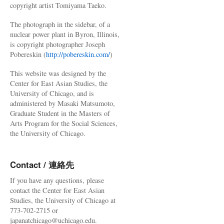
copyright artist Tomiyama Taeko.
The photograph in the sidebar, of a
nuclear power plant in Byron, Illinois,
is copyright photographer Joseph
Pobereskin (
http://pobereskin.com/
)
This website was designed by the
Center for East Asian Studies, the
University of Chicago, and is
administered by Masaki Matsumoto,
Graduate Student in the Masters of
Arts Program for the Social Sciences,
the University of Chicago.
Contact / 連絡先
If you have any questions, please
contact the Center for East Asian
Studies, the University of Chicago at
773-702-2715 or
japanatchicago@uchicago.edu.