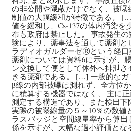
料5にまとめ示します。 事故直後
の非公開や隠蔽だけでなく、被曝
制値の大幅緩和が特徴である。 […
値を緩和し、Cs-137の体内汚染
布も政府は禁止した。 事故発生の
験により、薬事法を通して薬剤と
ラディオガルダーゼⓇという経口
薬剤については資料6に示すが、腸管
ン交換して便として体外へ排泄さ
きる薬剤である。 […] 一般的な
β線の内部被曝は測れず、全方位
に積算する機器ではなく、 主に
測定する構造であり、また検出下
実際の被曝線量の５～10％の数値
ラスバッジと空間線量率から算出
係を示すが、大幅な過小評価となるの