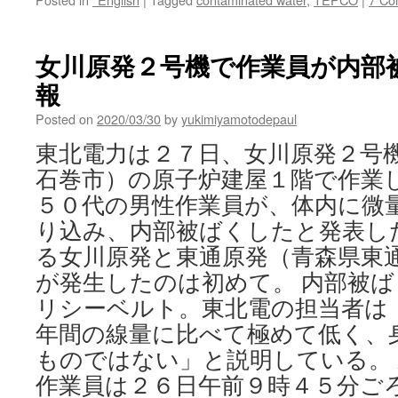
女川原発２号機で作業員が内部被ば
報
Posted on
2020/03/30
by
yukimiyamotodepaul
東北電力は２７日、女川原発２号
石巻市）の原子炉建屋１階で作業
５０代の男性作業員が、体内に微
り込み、内部被ばくしたと発表し
る女川原発と東通原発（青森県東
が発生したのは初めて。 内部被
リシーベルト。東北電の担当者は
年間の線量に比べて極めて低く、
ものではない」と説明している。
作業員は２６日午前９時４５分ご