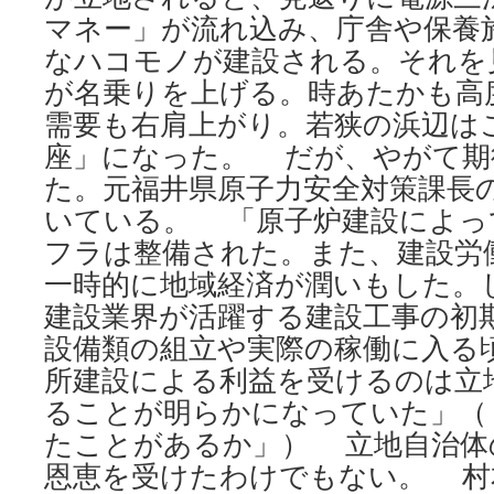
マネー」が流れ込み、庁舎や保養
なハコモノが建設される。それを
が名乗りを上げる。時あたかも高
需要も右肩上がり。若狭の浜辺は
座」になった。 だが、やがて期
た。元福井県原子力安全対策課長
いている。 「原子炉建設によっ
フラは整備された。また、建設労
一時的に地域経済が潤いもした。
建設業界が活躍する建設工事の初
設備類の組立や実際の稼働に入る
所建設による利益を受けるのは立
ることが明らかになっていた」（
たことがあるか」） 立地自治体
恩恵を受けたわけでもない。 村