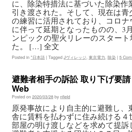
に、除染特措法に基づいた除染作
引き渡された。そして、現在は青
の練習に活用されており、コロナ
に伴って延期となったものの、3月
ンピックの聖火リレーのスタート
た。 […] 全文
Posted in
*日本語
|
Tagged
Jヴィレッジ
,
東京電力
,
除染
|
5 Com
避難者相手の訴訟 取り下げ要請 vi
Web
Posted on
2020/03/28
by
nfield
原発事故により自主的に避難し、
舎に賃料を払わずに住み続ける４
部屋の明け渡しなどを求めて提訴