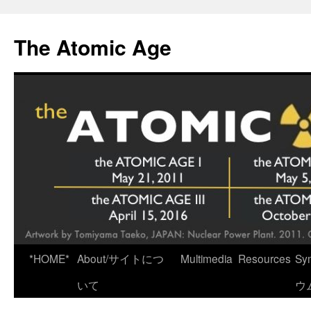
Skip
to
The Atomic Age
content
*HOME*
About/サイトにつ
Multimedia
Resources
Sy
いて
ウ