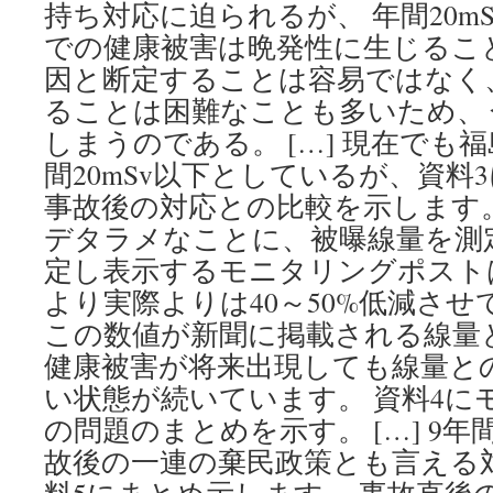
持ち対応に迫られるが、 年間20m
での健康被害は晩発性に生じるこ
因と断定することは容易ではなく
ることは困難なことも多いため、
しまうのである。 […] 現在でも
間20mSv以下としているが、資料
事故後の対応との比較を示します。 
デタラメなことに、被曝線量を測
定し表示するモニタリングポスト
より実際よりは40～50%低減さ
この数値が新聞に掲載される線量
健康被害が将来出現しても線量と
い状態が続いています。 資料4に
の問題のまとめを示す。 […] 9
故後の一連の棄民政策とも言える