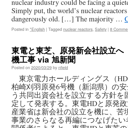
nuclear industry could be facing a quiete
Simply put, the world’s nuclear reactors
dangerously old. […] The majority …
C
Posted in
*English
|
Tagged
nuclear reactors
,
Safety
|
8 Comme
東電と東芝、原発新会社設立へ
機工事 via 旭新聞
Posted on
2020/03/29
by
nfield
東京電力ホールディングス（HD
柏崎刈羽原発6号機（新潟県）の
う共同出資会社を設立する方針を
定して発表する。東電HDと原発
産業省は新会社の設立を機に、苦
事業のさらなる再編につなげたい