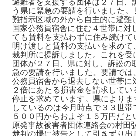
避難者を支援する団体は２７日、
う県に緊急の要請を行いました。
難指示区域の外から自主的に避難
国家公務員宿舎に住む４世帯に対
ても賃料を支払わずに住み続けて
明け渡しと賃料の支払いを求めて
裁判所に提訴しました。これを受
団体が２７日、県に対し、訴訟の
急の要請を行いました。要請では
公務員宿舎から退去しない世帯に
２倍にあたる損害金を請求してい
停止を求めています。県によりま
しているのは今月時点で３３世帯
５００円からおよそ１５万円だとい
原発事故被害者団体連絡会の村田
裁判の場に被告として引きずり出