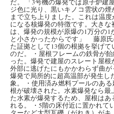
だ。 「3号機の爆発では原子炉建
ジ色に光り、黒いキノコ雲状の煙が
まで立ち上りました。これは温度
になる核爆発の特徴です。大きな
は、爆発の規模が原爆の1万分の1か
と小さかったからです」 藤原氏
た証拠として13個の根拠を挙げて
のだ。 ・屋根フレームの鉄骨が
った。爆発で建屋のスレート屋根
外部に逃げたにもかかわらず曲が
爆発で局所的に超高温部が発生し
象。 ・使用済み燃料プールのあ
根が破壊された。水素爆発なら最
た水素が爆発するため、屋根はあ
れる。 ・5階の床付近に置かれて
ターなど大型瓦礫（がれき）がキ