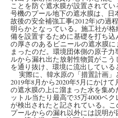
ことを防ぐ遮水膜が設置されてい
号機のプール地下の遮水膜は、日
故後の安全補強工事(2012年)の
明らかとなっている。施工社が格
備を設置するために基礎を打ち込ん
の厚さのあるビニールの遮水膜に
まったのだ。環境団体側の原子力
ルから漏れ出た放射性物質がこう
を通り抜け、環境に流出している
実際に、韓水原の「措置計画」
2019年8月から2020年5月にかけ
の遮水膜の上に溜まった水を集め
ットル当たり最高で35万4000ベ
が検出されたと記されている。こ
プールからの漏れ以外には説明が