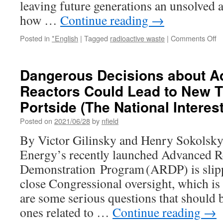
leaving future generations an unsolved 
how …
Continue reading
→
o
Posted in
*English
|
Tagged
radioactive waste
|
Comments Off
Nu
le
is
Dangerous Decisions about A
a
Reactors Could Lead to New T
co
h
Portside (The National Interest
fo
th
Posted on
2021/06/28
by
nfield
fu
By Victor Gilinsky and Henry Sokolsk
vi
Cl
Energy’s recently launched Advanced R
N
Demonstration Program (ARDP) is slip
N
close Congressional oversight, which is 
are some serious questions that should 
ones related to …
Continue reading
→