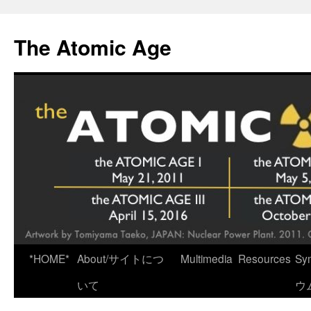
Skip
to
The Atomic Age
content
*HOME*
About/サイトにつ
Multimedia
Resources
Sy
いて
ウ