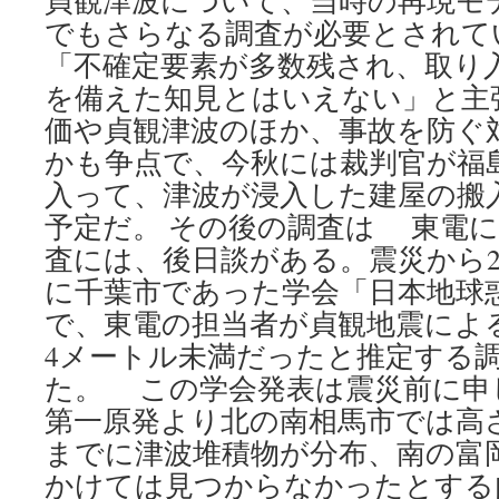
貞観津波について、当時の再現モ
でもさらなる調査が必要とされて
「不確定要素が多数残され、取り
を備えた知見とはいえない」と主
価や貞観津波のほか、事故を防ぐ
かも争点で、今秋には裁判官が福
入って、津波が浸入した建屋の搬
予定だ。 その後の調査は 東電
査には、後日談がある。震災から2カ
に千葉市であった学会「日本地球
で、東電の担当者が貞観地震によ
4メートル未満だったと推定する
た。 この学会発表は震災前に申
第一原発より北の南相馬市では高
までに津波堆積物が分布、南の富
かけては見つからなかったとする