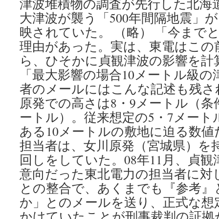
津波堆積物の調査が先行した北海
大津波が襲う「500年間隔地震」
映されていた。 （略） 「今まで
理由があった。実は、東電はこの前
ら、ひそかに貞観津波の影響を
「最大影響の場合10メートル級の
者のメールにはこんな記述も残さ
原発での高さは8・9メートル（条
ートル）。従来想定の5・7メート
ある10メートルの敷地に迫る数
担当者は、女川原発（宮城県）を
回しをしていた。08年11月、貞
意向だった東北電力の担当者に対
との整合で、あくまでも『参考』
か」とのメールを送り、正式な想
かけていたことが刑事裁判の証拠