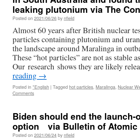
leaking plutonium via The Con
Posted on
2021/06/26
by
nfield
Almost 60 years after British nuclear te
particles containing plutonium and uran
the landscape around Maralinga in outb
These “hot particles” are not as stable 
Our research shows they are likely rel
reading
→
Posted in
*English
|
Tagged
hot particles
,
Maralinga
,
Nuclear W
Comments
Biden should end the launch-
option via Bulletin of Atomic 
Posted on
2021/06/24
by
nfield