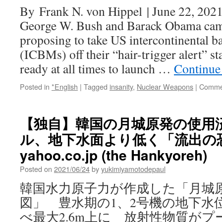
By Frank N. von Hippel | June 22, 2021
George W. Bush and Barack Obama came
proposing to take US intercontinental bal
(ICBMs) off their “hair-trigger alert” s
ready at all times to launch …
Continue
Posted in
*English
|
Tagged
insanity
,
Nuclear Weapons
|
Commen
【独自】韓国の月城原発の使用
ル、地下水面より低く「流出の恐
yahoo.co.jp (the Hankyoreh)
Posted on
2021/06/24
by
yukimiyamotodepaul
韓国水力原子力が作成した「月城
図」 豊水期の1、2号機の地下水
べ最大2.6m上に 放射性物質が