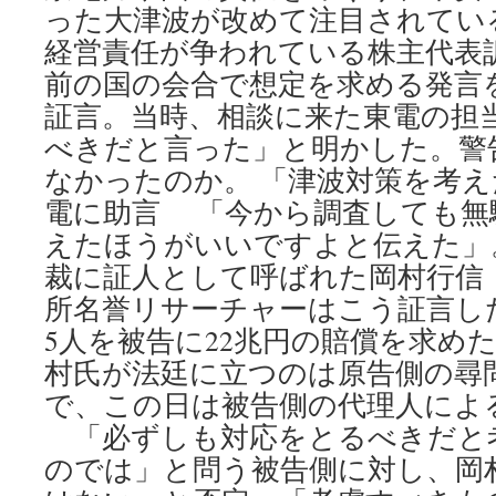
った大津波が改めて注目されてい
経営責任が争われている株主代表訴
前の国の会合で想定を求める発言
証言。当時、相談に来た東電の担
べきだと言った」と明かした。警
なかったのか。 「津波対策を考
電に助言 「今から調査しても無
えたほうがいいですよと伝えた」。
裁に証人として呼ばれた岡村行信
所名誉リサーチャーはこう証言し
5人を被告に22兆円の賠償を求め
村氏が法廷に立つのは原告側の尋
で、この日は被告側の代理人によ
「必ずしも対応をとるべきだと
のでは」と問う被告側に対し、岡