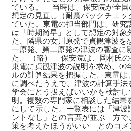
ている。 当時は、保安院が全国
想定の見直し（耐震バックチェッ
ていた。東電の担当部門は、研究
は「時期尚早」として想定の対象
た。隣県の女川原発で貞観津波を
一原発、第二原発の津波の審査に
た。 （略） 保安院は、岡村氏
東電に貞観津波の説明を求め、09年
ルの計算結果を把握した。東電は
に調べたうえで、津波の計算手法
学会にどう扱えばいいかを検討し
明。複数の専門家に相談した結果
にして示した。一覧表には「津波
ントなし」との言葉が並ぶ一方で
策を考えたほうがいい」とのコメ