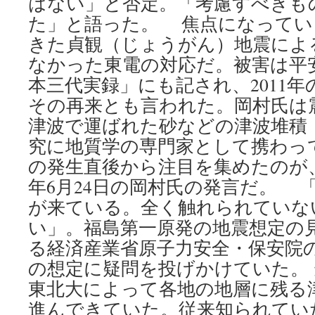
はない」と否定。「考慮すべきも
た」と語った。 焦点になっている
きた貞観（じょうがん）地震によ
なかった東電の対応だ。被害は平
本三代実録」にも記され、2011
その再来とも言われた。岡村氏は
津波で運ばれた砂などの津波堆積
究に地質学の専門家として携わっ
の発生直後から注目を集めたのが、
年6月24日の岡村氏の発言だ。 
が来ている。全く触れられていな
い」。福島第一原発の地震想定の
る経済産業省原子力安全・保安院
の想定に疑問を投げかけていた。
東北大によって各地の地層に残る
進んできていた。従来知られてい