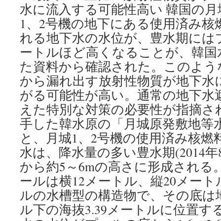
水に流入する可能性高い 韓国の月
1、2号機の地下にある使用済み核
れる地下水の水位が、豊水期には
ートルほど高くなることが、韓国
た資料から確認された。このよう
から漏れ出す放射性物質が地下水
がる可能性が高い。通常の地下水
えた特別な対策の必要性が指摘さ
手した韓水原の「月城原発敷地等
と、月城1、2号機の使用済み核燃
水は、降水量の多い豊水期(2014年
から約5～6mの高さに形成される
ールは横12メートル、縦20メート
ルの水槽型の構造物で、その底は地
ル下の海抜3.39メートルに位置