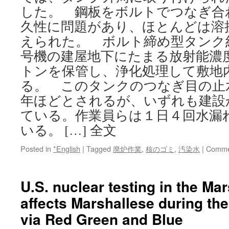
した。 鋼板をボルトでつなぎ合
久性に問題があり、ほとんどは溶
えられた。 ボルト締め型タンク
号機の建屋地下にたまる放射能濃
トンを保管し、浄化処理して敷地
る。 このタンクのつなぎ目の止
年ほどとされるが、いずれも建設
ている。作業員らは１日４回水漏
いる。 […] 全文
Posted in
*English
|
Tagged
廃炉作業
,
核のゴミ
,
汚染水
|
Comme
U.S. nuclear testing in the Mars
affects Marshallese during th
via Red Green and Blue