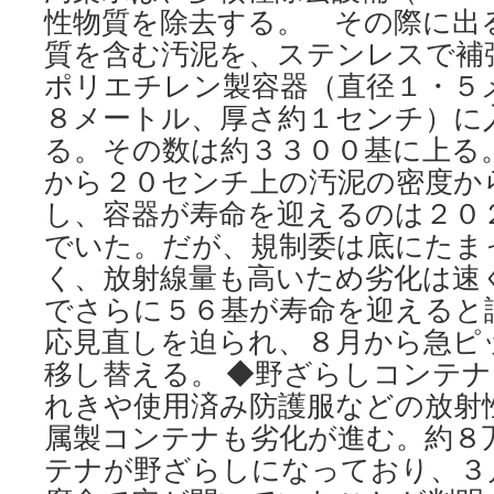
性物質を除去する。 その際に出
質を含む汚泥を、ステンレスで補
ポリエチレン製容器（直径１・５
８メートル、厚さ約１センチ）に
る。その数は約３３００基に上る
から２０センチ上の汚泥の密度か
し、容器が寿命を迎えるのは２０
でいた。だが、規制委は底にたま
く、放射線量も高いため劣化は速
でさらに５６基が寿命を迎えると
応見直しを迫られ、８月から急ピ
移し替える。 ◆野ざらしコンテ
れきや使用済み防護服などの放射
属製コンテナも劣化が進む。約８
テナが野ざらしになっており、３