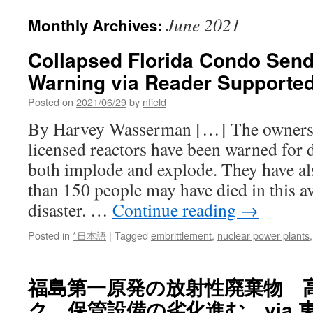
June 2021
Monthly Archives:
Collapsed Florida Condo Send
Warning via Reader Supporte
Posted on
2021/06/29
by
nfield
By Harvey Wasserman […] The owners 
licensed reactors have been warned for 
both implode and explode. They have a
than 150 people may have died in this a
disaster. …
Continue reading
→
Posted in
*日本語
|
Tagged
embrittlement
,
nuclear power plants
福島第一原発の放射性廃棄物 
ク 保管設備の劣化進む via 