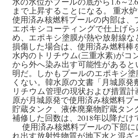
水の水位がプールの底から1.6～2
まで上昇することになる。 重水
使用済み核燃料プールの内部は、
エポキシコーティングで仕上げら
め、エポキシ塗膜が熱や放射線な
損傷した場合は、使用済み燃料棒
水内のトリチウム(三重水素)がコ
から外へ染み出す可能性があると
明だ。しかもプールのエポキシ塗
くない。韓水原の文書「月城原発
リチウム管理の現状および措置計
原が月城原発で使用済み核燃料プ
貯蔵タンク、液体廃棄物貯蔵タン
補修した回数は、2018年以降だけ
使用済み核燃料プールの下部に
れ出す放射性物質が地下水と混ざ