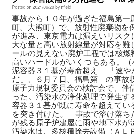
Posted on
2021/06/28
by
nfield
事故から１０年が過ぎた福島第一
町、大熊町）で、放射性廃棄物を
が進み、東京電力は漏えいリスク
大な量と高い放射線量が対応を難
ールの見えない廃炉工程では核燃
高いハードルがいくつもある。（
泥容器３１基が寿命超え 「速や
だ」。６月７日、福島第一の事故
原子力規制委員会の検討会で、伴
った。汚染水の浄化処理で発生す
容器３１基が既に寿命を超えてい
を突き付けた。 事故で溶け落ち
が残る原子炉建屋に雨や地下水が
汚染水は、多核種除去設備（ＡＬ