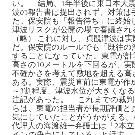
い。 結局、1年半後に東日本大
波の報告書は提出されず、対策は
た。保安院も「報告待ち」に終始
津波リスクが公開の場で審議され
（略） これに対し、貞観津波は実
だ。保安院のルールでも「既往の
することになっていた。東電が計
高さの10メートルを下回るが、
不確かさを考えて敷地を超える高
ある。実際、震災直前に東電が作
～3割程度、津波水位が大きくな
注記があった。 これまでの裁判
らは、東電の担当者が長期評価と
気にしていたことがうかがえる。
代理人の海渡雄一弁護士は「2本
インの争点にしている」と話す。