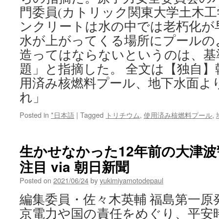
門委員(カトリック関東大学土木工
ンクリートは水の中では老朽化が
水が上がってくる場所にプールの
造ってはならないというのは、基
題」と指摘した。 全文は【独自】
用済み核燃料プール、地下水面よ
れ」
Posted in
*日本語
|
Tagged
トリチウム
,
使用済み核燃料プール
,
生かせなかった12年前の大津波
注目 via 朝日新聞
Posted on
2021/06/24
by
yukimiyamotodepaul
編集委員・佐々木英輔 福島第一原
京電力や国の責任をめぐり、平安