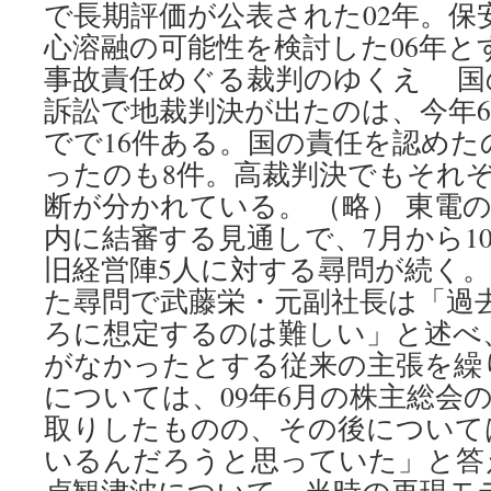
で長期評価が公表された02年。保
心溶融の可能性を検討した06年と
事故責任めぐる裁判のゆくえ 国
訴訟で地裁判決が出たのは、今年6
でで16件ある。国の責任を認めた
ったのも8件。高裁判決でもそれぞ
断が分かれている。 （略） 東電
内に結審する見通しで、7月から1
旧経営陣5人に対する尋問が続く。
た尋問で武藤栄・元副社長は「過
ろに想定するのは難しい」と述べ
がなかったとする従来の主張を繰
については、09年6月の株主総会
取りしたものの、その後について
いるんだろうと思っていた」と答