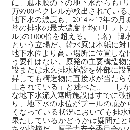
に、遮水膜の下の地下水からも1リ
万9700ベクレルが検出されてい
地下水の濃度も、2014～17年の月
常の排水の最大濃度平均(1リットル
ル)の1000倍を超える。 （略） 
という立場だ。韓水原は本紙に対
地下水位より高い場所に位置しな
う要件はない。原発の主要構造物
設または永久排水施設を外部に設
昇しても構造物に直接水が当たら
工されている」と述べた。 しか
な地下水流入遮断施設はすでに破
り、地下水の水位がプールの底か
くなっている状況においても排水
果たしているかどうかは疑問だと
ちの指摘だ。原子力安全委員会の