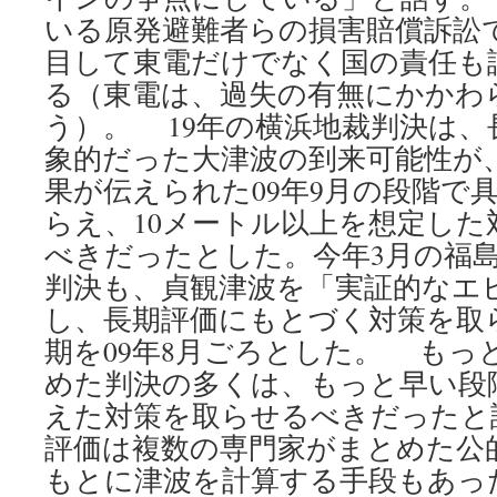
いる原発避難者らの損害賠償訴訟
目して東電だけでなく国の責任も
る（東電は、過失の有無にかかわ
う）。 19年の横浜地裁判決は、
象的だった大津波の到来可能性が
果が伝えられた09年9月の段階で
らえ、10メートル以上を想定した
べきだったとした。今年3月の福
判決も、貞観津波を「実証的なエ
し、長期評価にもとづく対策を取
期を09年8月ごろとした。 もっ
めた判決の多くは、もっと早い段
えた対策を取らせるべきだったと
評価は複数の専門家がまとめた公
もとに津波を計算する手段もあっ