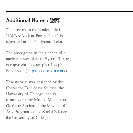
Additional Notes / 謝辞
The artwork in the header, titled
"JAPAN:Nuclear Power Plant," is
copyright artist Tomiyama Taeko.
The photograph in the sidebar, of a
nuclear power plant in Byron, Illinois,
is copyright photographer Joseph
Pobereskin (
http://pobereskin.com/
)
This website was designed by the
Center for East Asian Studies, the
University of Chicago, and is
administered by Masaki Matsumoto,
Graduate Student in the Masters of
Arts Program for the Social Sciences,
the University of Chicago.