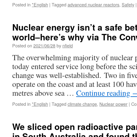
Posted in
*English
|
Tagged
advanced nuclear reactors
,
Safety
|
Nuclear energy isn’t a safe be
world–here’s why via The Con
Posted on
2021/06/28
by
nfield
The overwhelming majority of nuclear p
today entered service long before the sc
change was well-established. Two in fiv
operate on the coast and at least 100 hav
metres above sea …
Continue reading
Posted in
*English
|
Tagged
climate change
,
Nuclear power
|
Co
We sliced open radioactive par
in South Australia and found 