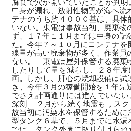
腐食で穴が開いていたことが判明
中身が漏れ、放射性物質が海へ流
テナのうち約４０００基は、具体
いない。東電は事故当初、廃棄物
ず、１７年１１月までは中身の記
た。今年７～１０月にコンテナを
線量が高い廃棄物が多く、作業員
ない。 東電は屋外保管する廃棄
したりして量を減らし、２８年度
画。しかし、肝心の焼却設備は試
き、今年３月の稼働開始を１年先
でさえ計画通りには進んでいない
深刻 ２月から続く地震もリスク
故当初に汚染水を保管するために
型タンク６基で、５月までに水漏
では、タンク外周に取り付けられ