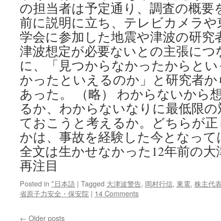
の担当者は予定通り、調査の概要
前に説明に立ち、テレビカメラや
学会に参加した地震や津波の研究
津波想定が必要ないとの主張につ
に、「見つからなかったからとい
かったといえるのか」と研究者か
あった。 （略） わからないから
るか、わからないなりに最低限の
ておこうと考えるか。どちらが正
かは、事故を経験した今となって
全文は生かせなかった12年前の大
再注目
Posted in
*日本語
|
Tagged
大津波警告
,
岡村行信
,
東電
,
株主代
省原子力安全・保安院
|
14 Comments
←
Older posts