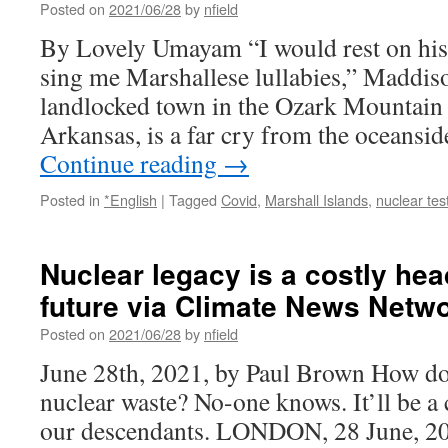
Posted on
2021/06/28
by
nfield
By Lovely Umayam “I would rest on hi
sing me Marshallese lullabies,” Maddiso
landlocked town in the Ozark Mountain 
Arkansas, is a far cry from the oceansi
Continue reading
→
Posted in
*English
|
Tagged
Covid
,
Marshall Islands
,
nuclear tes
Nuclear legacy is a costly hea
future via Climate News Netw
Posted on
2021/06/28
by
nfield
June 28th, 2021, by Paul Brown How do 
nuclear waste? No-one knows. It’ll be a 
our descendants. LONDON, 28 June, 20