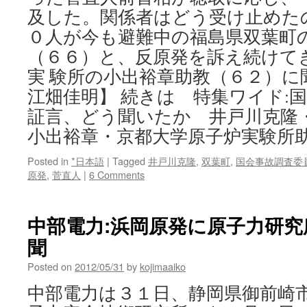
及した。関係者はどう受け止めた
０人が今も避難中の福島県双葉町
（６６）と、反原発を訴え続けて
実 験所の小出裕章助教（６２）に
江畑佳明】 続きは 特集ワイド:
証言、どう聞いたか 井戸川克隆
小出裕章・京都大学原子炉実験所
Posted in
*日本語
|
Tagged
井戸川克隆
,
双葉町
,
国会事故調査委
原発
,
菅直人
|
6 Comments
中部電力:浜岡原発に原子力研究所
聞
Posted on
2012/05/31
by
kojimaaiko
中部電力は３１日、静岡県御前崎