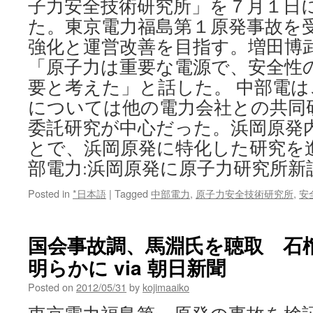
子力安全技術研究所」を７月１日
た。東京電力福島第１原発事故を受
強化と運営改善を目指す。増田博
「原子力は重要な電源で、安全性
要と考えた」と話した。 中部電
については他の電力会社との共同
委託研究が中心だった。浜岡原発
とで、浜岡原発に特化した研究を
部電力:浜岡原発に原子力研究所新
Posted in
*日本語
|
Tagged
中部電力
,
原子力安全技術研究所
,
安
国会事故調、馬淵氏を聴取 石
明らかに via 朝日新聞
Posted on
2012/05/31
by
kojimaaiko