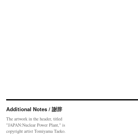
Additional Notes / 謝辞
The artwork in the header, titled
"JAPAN:Nuclear Power Plant," is
copyright artist Tomiyama Taeko.