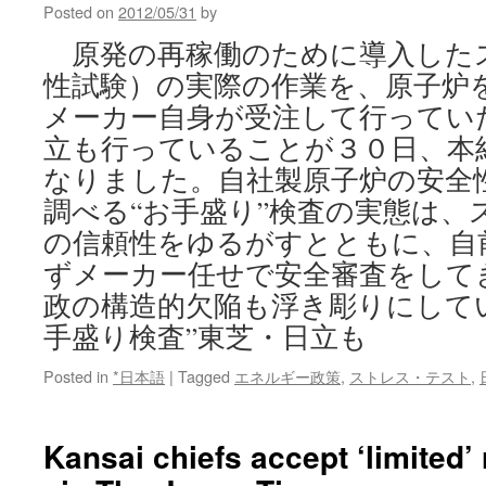
Posted on
2012/05/31
by
原発の再稼働のために導入した
性試験）の実際の作業を、原子炉
メーカー自身が受注して行ってい
立も行っていることが３０日、本
なりました。自社製原子炉の安全
調べる“お手盛り”検査の実態は、
の信頼性をゆるがすとともに、自
ずメーカー任せで安全審査をして
政の構造的欠陥も浮き彫りにしてい
手盛り検査”東芝・日立も
Posted in
*日本語
|
Tagged
エネルギー政策
,
ストレス・テスト
,
Kansai chiefs accept ‘limited’ 