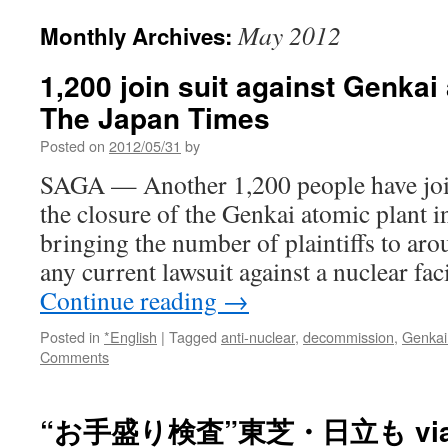
May 2012
Monthly Archives:
1,200 join suit against Genkai
The Japan Times
Posted on
2012/05/31
by
SAGA — Another 1,200 people have join
the closure of the Genkai atomic plant i
bringing the number of plaintiffs to aro
any current lawsuit against a nuclear fa
Continue reading
→
Posted in
*English
|
Tagged
anti-nuclear
,
decommission
,
Genkai
Comments
“お手盛り検査”東芝・日立も vi