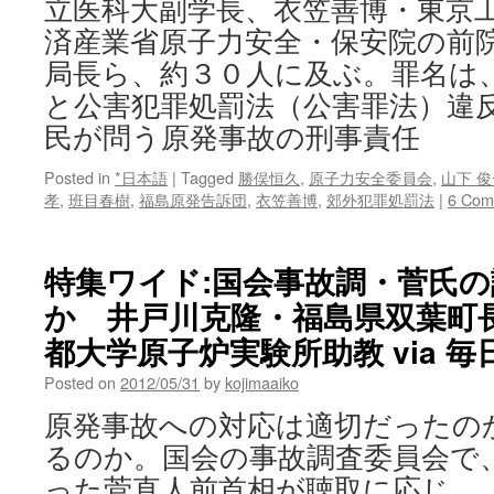
立医科大副学長、衣笠善博・東京
済産業省原子力安全・保安院の前
局長ら、約３０人に及ぶ。罪名は、
と公害犯罪処罰法（公害罪法）違反
民が問う原発事故の刑事責任
Posted in
*日本語
|
Tagged
勝俣恒久
,
原子力安全委員会
,
山下 俊
孝
,
班目春樹
,
福島原発告訴団
,
衣笠善博
,
郊外犯罪処罰法
|
6 Com
特集ワイド:国会事故調・菅氏
か 井戸川克隆・福島県双葉町
都大学原子炉実験所助教 via 毎
Posted on
2012/05/31
by
kojimaaiko
原発事故への対応は適切だったの
るのか。国会の事故調査委員会で
った菅直人前首相が聴取に応じ、