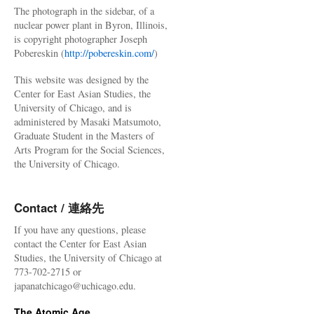
The photograph in the sidebar, of a
nuclear power plant in Byron, Illinois,
is copyright photographer Joseph
Pobereskin (
http://pobereskin.com/
)
This website was designed by the
Center for East Asian Studies, the
University of Chicago, and is
administered by Masaki Matsumoto,
Graduate Student in the Masters of
Arts Program for the Social Sciences,
the University of Chicago.
Contact / 連絡先
If you have any questions, please
contact the Center for East Asian
Studies, the University of Chicago at
773-702-2715 or
japanatchicago@uchicago.edu.
The Atomic Age