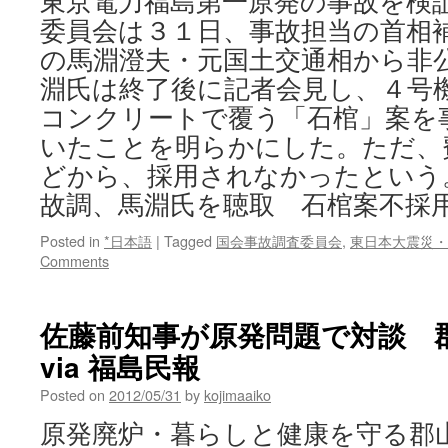
東京電力福島第一原発の事故を検
委員会は３１日、事故担当の首相
の馬淵澄夫・元国土交通相から非公
淵氏は終了後に記者会見し、４号
コンクリートで覆う「石棺」案を
いたことを明らかにした。ただ、
どから、採用されなかったという
故調、馬淵氏を聴取 石棺案不採
Posted in
*日本語
|
Tagged
国会事故調査委員会
,
東日本大震災・
Comments
佐藤前知事が原発問題で対談 
via 福島民報
Posted on
2012/05/31
by
kojimaaiko
原発廃炉・暮らしと健康を守る郡