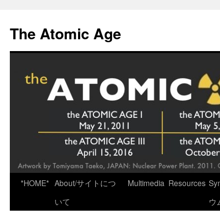
Skip
to
The Atomic Age
content
*HOME*
About/サイトにつ
Multimedia
Resources
Sy
いて
ウ