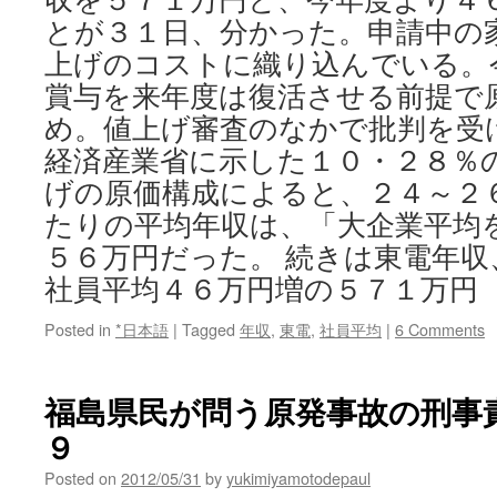
とが３１日、分かった。申請中の家
上げのコストに織り込んでいる。
賞与を来年度は復活させる前提で
め。値上げ審査のなかで批判を受
経済産業省に示した１０・２８％
げの原価構成によると、２４～２
たりの平均年収は、「大企業平均
５６万円だった。 続きは東電年
社員平均４６万円増の５７１万円
Posted in
*日本語
|
Tagged
年収
,
東電
,
社員平均
|
6 Comments
福島県民が問う原発事故の刑事責任
９
Posted on
2012/05/31
by
yukimiyamotodepaul