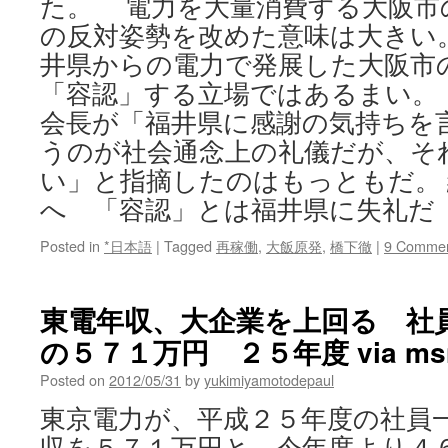
た。 電力を大量消費する大阪市
の反対姿勢を改めた意味は大きい
井県からの電力で発展した大阪市
「容認」する立場ではあるまい。
会長が「福井県に感謝の気持ちを
うのが社会通念上の礼儀だが、そ
い」と指摘したのはもっともだ。
へ 「容認」とは福井県に失礼だ
Posted in
*日本語
|
Tagged
再稼働
,
大飯原発
,
橋下徹
|
9 Comme
東電年収、大企業を上回る 社
の５７１万円 ２５年度 via m
Posted on
2012/05/31
by
yukimiyamotodepaul
東京電力が、平成２５年度の社員
収を５７１万円と、今年度より４