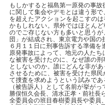
もしかすると福島第一原発の事故
に関して集会やデモとは違う形で
を超えたアクションを起こすのは
かもしれない。県外ではほとんど
のでご存じない方も多いと思うが
団」が結成され、東京電力や国の
６月１１日に刑事告訴する準備を
原発事故によって、地元の人たち
な被害を受けたのに、なぜ誰の刑
としないのか。誰にどんな非があ
させるために、被害を受けた県民
て捜査を求めようという試みであ
（被告訴人）として名前が挙がっ
勝俣恒久会長、清水正孝・前社長
全委員会の班目春樹委員長や委員、