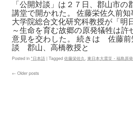
「公開対談」は２７日、郡山市の
講堂で開かれた。 佐藤栄佐久前知
大学院総合文化研究科教授が「明
～生命を育む故郷の原発犠牲は許
意見を交わした。 続きは 佐藤
談 郡山、高橋教授と
Posted in
*日本語
|
Tagged
佐藤栄佐久
,
東日本大震災・福島原発
←
Older posts