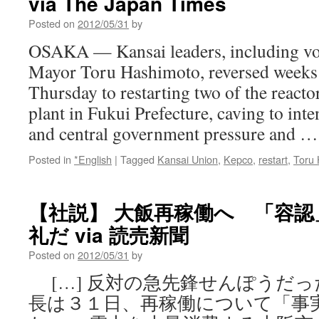
via The Japan Times
Posted on
2012/05/31
by
OSAKA — Kansai leaders, including voc
Mayor Toru Hashimoto, reversed weeks 
Thursday to restarting two of the reactor
plant in Fukui Prefecture, caving to int
and central government pressure and 
Posted in
*English
|
Tagged
Kansai Union
,
Kepco
,
restart
,
Toru
【社説】 大飯再稼働へ 「容
礼だ via 読売新聞
Posted on
2012/05/31
by
[…] 反対の急先鋒せんぽうだっ
長は３１日、再稼働について「事