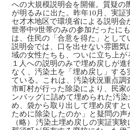
への大規模説明会を開催。質疑の
が明るみに出た。昨年10月、実証
セ才木地区で環境省による説明会が
世帯中9世帯のみの参加だったに
は、住民の「合意を得た」として
説明会では、口を出せない雰囲気
域の女性たちも、ついに立ち上がる
１人への説明のみで埋め戻しが進
なく、汚染土を「埋め戻し」する
ている。これは、汚染状況重点調
市町村が行った除染により、民家
ンバッグに詰めて埋められた汚染
め、袋から取り出して埋め戻すと
ために除染したのか」と疑問の声
（略） 汚染土埋め戻しの実証実