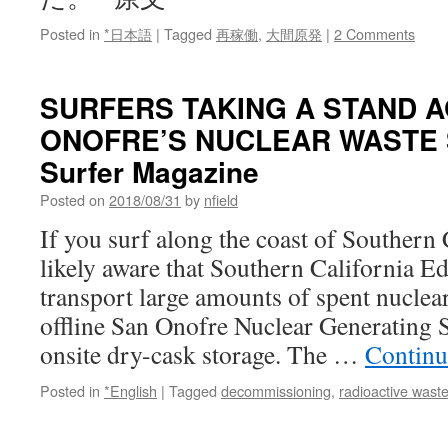
Posted in
*日本語
|
Tagged
再稼働
,
大間原発
|
2 Comments
SURFERS TAKING A STAND A
ONOFRE’S NUCLEAR WASTE 
Surfer Magazine
Posted on
2018/08/31
by
nfield
If you surf along the coast of Southern 
likely aware that Southern California E
transport large amounts of spent nuclea
offline San Onofre Nuclear Generating 
onsite dry-cask storage. The …
Continu
Posted in
*English
|
Tagged
decommissioning
,
radioactive wast