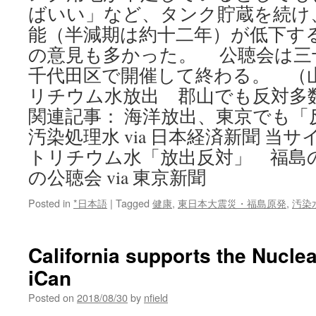
ばいい」など、タンク貯蔵を続け
能（半減期は約十二年）が低下す
の意見も多かった。 公聴会は三
千代田区で開催して終わる。 （山
リチウム水放出 郡山でも反対多
関連記事： 海洋放出、東京でも「
汚染処理水 via 日本経済新聞 当
トリチウム水「放出反対」 福島
の公聴会 via 東京新聞
Posted in
*日本語
|
Tagged
健康
,
東日本大震災・福島原発
,
汚染
California supports the Nuclea
iCan
Posted on
2018/08/30
by
nfield