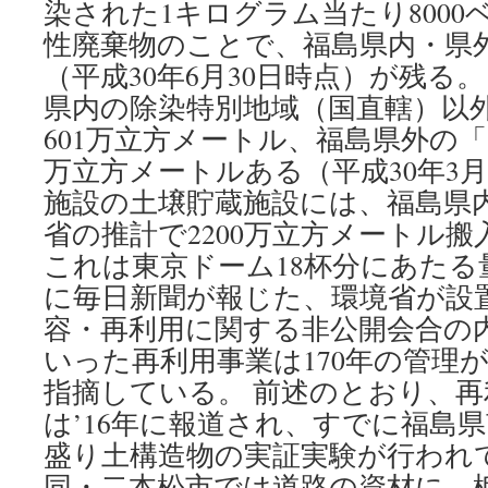
染された1キログラム当たり800
性廃棄物のことで、福島県内・県外
（平成30年6月30日時点）が残る
県内の除染特別地域（国直轄）以外
601万立方メートル、福島県外の「
万立方メートルある（平成30年3
施設の土壌貯蔵施設には、福島県
省の推計で2200万立方メートル
これは東京ドーム18杯分にあたる量
に毎日新聞が報じた、環境省が設
容・再利用に関する非公開会合の
いった再利用事業は170年の管理
指摘している。 前述のとおり、
は’16年に報道され、すでに福島
盛り土構造物の実証実験が行われ
同・二本松市では道路の資材に、