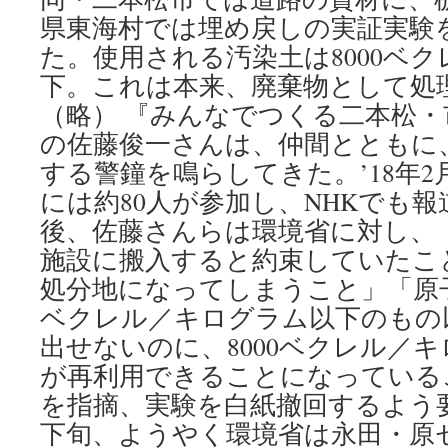
県東海村では埋め戻しの実証実験
た。使用される汚染土は8000ベ
下。これは本来、廃棄物として処
（略） 『みんなでつくる二本松
の佐藤俊一さんは、仲間とともに
する警鐘を鳴らしてきた。’18年
には約80人が参加し、NHKでも報
後、佐藤さんらは環境省に対し、
施設に搬入すると約束していたこ
処分地になってしまうこと」「原子
ベクレル／キログラム以下のもの
出せないのに、8000ベクレル／
が再利用できることになっている
を指摘、実験を白紙撤回するよう要
下旬、ようやく環境省は永田・原