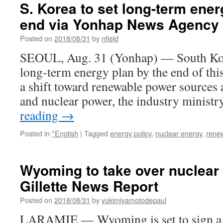
S. Korea to set long-term ener
end via Yonhap News Agency
Posted on
2018/08/31
by
nfield
SEOUL, Aug. 31 (Yonhap) — South Kore
long-term energy plan by the end of this
a shift toward renewable power sources 
and nuclear power, the industry minist
reading
→
Posted in
*English
|
Tagged
energy policy
,
nuclear energy
,
rene
Wyoming to take over nuclear 
Gillette News Report
Posted on
2018/08/31
by
yukimiyamotodepaul
LARAMIE — Wyoming is set to sign a de