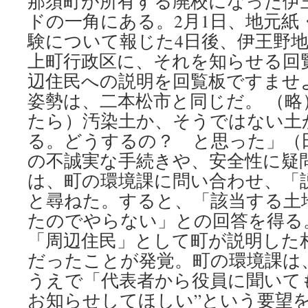
那須町が所有する廃校になった伊
ドの一角にある。2月1日、地元紙
験について報じた4日後、伊王野
上町行政区に、それを知らせる回
辺住民への説明を回覧板ですませ
姿勢は、二本松市と同じだ。 （略
たら）汚染土か、そうではない土
る。どうするの？ と思った」（
の不誠実な手続きや、安全性に疑
は、町の環境課に問い合わせ、「
と尋ねた。すると、「該当する土
たのでやらない」との回答を得る
「周辺住民」として町が説明した
だったことが発覚。町の環境課は
うえで「代表者から役員に聞いて
お知らせしてほしい”という要望