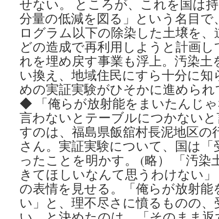
せない。 ところが、これを国は
分量の低減を図る」という名目で、
ログラム以下の除染した土壌を、
どの造成で再利用しようと計画し
れを埋め戻す事業も浮上。汚染土
い換え、地域住民にすら十分に知
めの実証実験がひそかに進め
◆ 「俺らが放射能をまいたんじゃな
言わないとテーブルにつかないと
すのは、福島県飯舘村長泥地区の
さん。実証実験について、国は「
ったことを明かす。 (略） 「汚
きてほしいなんて思うわけない」
の表情を見せる。「俺らが放射能
い」と、理不尽さに憤るものの、
い、と決めたのは、「そのまま返