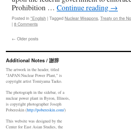
Prohibition …
Continue reading
→
Posted in
*English
|
Tagged
Nuclear Weapons
,
Treaty on the N
|
8 Comments
←
Older posts
Additional Notes / 謝辞
The artwork in the header, titled
"JAPAN:Nuclear Power Plant," is
copyright artist Tomiyama Taeko.
The photograph in the sidebar, of a
nuclear power plant in Byron, Illinois,
is copyright photographer Joseph
Pobereskin (
http://pobereskin.com/
)
This website was designed by the
Center for East Asian Studies, the