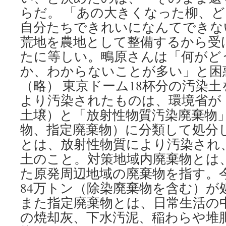
らだ。 「あの大きくなった柳、
自分たちできれいになんてできな
荒地を農地として整備するから受
たに等しい。鴫原さんは「何がど
か、わからないことが多い」と困
（略） 東京ドーム18杯分の汚染土
より汚染されたものは、環境省が
土壌）と「放射性物質汚染廃棄物
物、指定廃棄物）に分類して処分し
とは、放射性物質により汚染され
土のこと。対策地域内廃棄物とは
た原発周辺地域の廃棄物を指す。
84万トン（除染廃棄物を含む）が
また指定廃棄物とは、日常生活の
の焼却灰、下水汚泥、稲わらや堆