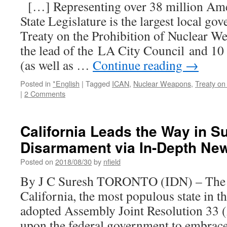
[…] Representing over 38 million Amer
State Legislature is the largest local go
Treaty on the Prohibition of Nuclear W
the lead of the LA City Council and 10 
(as well as …
Continue reading
→
Posted in
*English
|
Tagged
ICAN
,
Nuclear Weapons
,
Treaty on
|
2 Comments
California Leads the Way in S
Disarmament via In-Depth Ne
Posted on
2018/08/30
by
nfield
By J C Suresh TORONTO (IDN) – The S
California, the most populous state in th
adopted Assembly Joint Resolution 33 (
upon the federal government to embrace