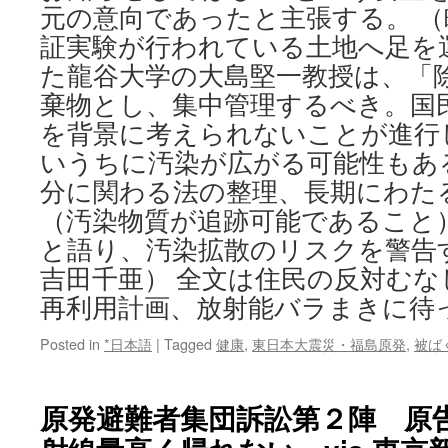
元の意向であったと主張する。 （
証実験が行われている土地へ足を
た龍谷大学の大島堅一教授は、「
棄物とし、集中管理するべき。国
を背景に考えられないことが進行
いうちに汚染が広がる可能性もあ
分に関わる法の整理、長期にわた
（汚染物質が追跡可能であること
と語り、汚染拡散のリスクを警告
吉田千亜） 全文は住民の反対むな
再利用計画、放射能バラまきに待
Posted in
*日本語
|
Tagged
健康
,
東日本大震災・福島原発
,
被ば
原発避難者集団訴訟第２陣 原