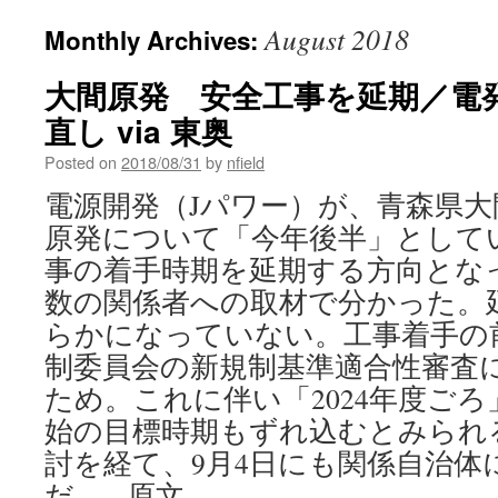
August 2018
Monthly Archives:
大間原発 安全工事を延期／電
直し via 東奥
Posted on
2018/08/31
by
nfield
電源開発（Jパワー）が、青森県
原発について「今年後半」として
事の着手時期を延期する方向となっ
数の関係者への取材で分かった。
らかになっていない。工事着手の
制委員会の新規制基準適合性審査
ため。これに伴い「2024年度ご
始の目標時期もずれ込むとみられ
討を経て、9月4日にも関係自治体
だ。 原文