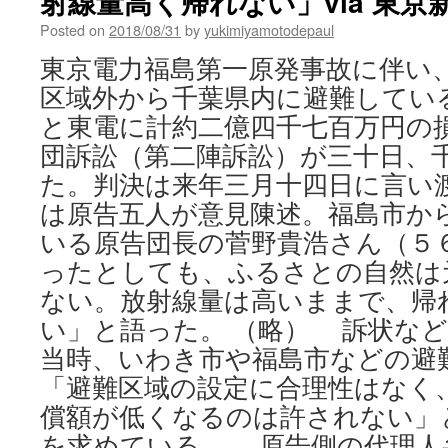
射線量高く帰れない」via 東京
Posted on
2018/08/31
by
yukimiyamotodepaul
東京電力福島第一原発事故に伴い
区域外から千葉県内に避難してい
と東電に計約二億四千七百万円の
団訴訟（第二陣訴訟）が三十日、
た。判決は来年三月十四日に言い
は原告五人が意見陳述。福島市か
いる原告団長の菅野貴浩さん（５
ったとしても、ふるさとの自然は
ない。放射線量は高いままで、帰
い」と語った。 （略） 訴状な
当時、いわき市や福島市などの避
「避難区域の設定に合理性はなく
償額が低くなるのは許されない」
を求めている。 原告側の代理人