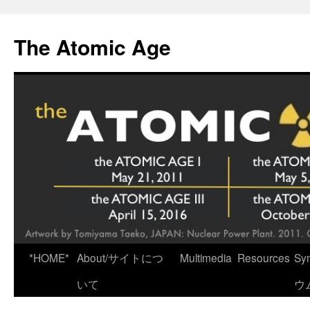
Skip
to
The Atomic Age
content
*HOME*
About/サイトにつ
Multimedia
Resources
Sy
いて
ウ