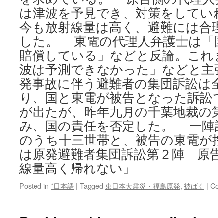
は津波を予見でき、対策をしてい
今も放射線量は高く、避難には合
した。 東電の代理人弁護士は「
賠償している」などと反論。これ
波は予測できなかった」などと主
発事故に伴う避難者の集団訴訟は
り、国と東電が被告となった訴訟
が出たが、昨年九月の千葉地裁の
み、国の責任を否定した。 一陣
のうち十三世帯と、被告の東電が
は原発避難者集団訴訟第２陣 原
線量高く帰れない」
Posted in
*日本語
|
Tagged
東日本大震災・福島原発
,
被ばく
|
Co