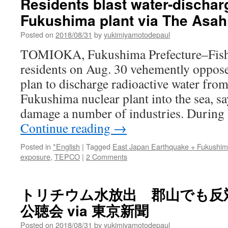
Residents blast water-dischar
Fukushima plant via The Asa
Posted on
2018/08/31
by
yukimiyamotodepaul
TOMIOKA, Fukushima Prefecture–Fish
residents on Aug. 30 vehemently oppos
plan to discharge radioactive water from
Fukushima nuclear plant into the sea, s
damage a number of industries. During
Continue reading
→
Posted in
*English
|
Tagged
East Japan Earthquake + Fukushi
exposure
,
TEPCO
|
2 Comments
トリチウム水放出 郡山でも反
公聴会 via 東京新聞
Posted on
2018/08/31
by
yukimiyamotodepaul