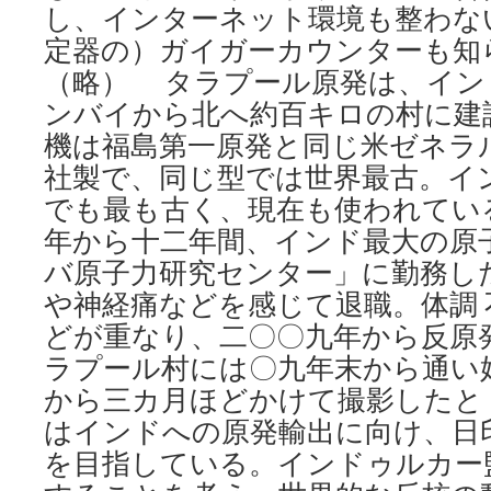
し、インターネット環境も整わな
定器の）ガイガーカウンターも知
（略） タラプール原発は、イン
ンバイから北へ約百キロの村に建
機は福島第一原発と同じ米ゼネラ
社製で、同じ型では世界最古。イ
でも最も古く、現在も使われてい
年から十二年間、インド最大の原
バ原子力研究センター」に勤務し
や神経痛などを感じて退職。体調
どが重なり、二〇〇九年から反原
ラプール村には〇九年末から通い
から三カ月ほどかけて撮影したと
はインドへの原発輸出に向け、日
を目指している。インドゥルカー