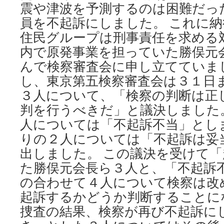
震や津波を予測するのは困難だっ
員を不起訴にしました。 これに
住民グループは刑事責任を求める
内で原発事業を担っていた勝俣元
んで検察審査会に申し立てていま
し、東京第五検察審査会は３１日
３人について、「検察の判断は正
判を行うべきだ」と議決しました
人については「不起訴不当」とし
りの２人については「不起訴は妥
出しました。 この議決を受けて
た勝俣元会長ら３人と、「不起訴
の合わせて４人について検察は改
起訴するかどうか判断することに
捜査の結果、検察が再び不起訴に