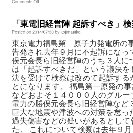
on
Comments Off
【速
報】
検
「東電旧経営陣 起訴すべき」検察審
察
審
Posted on
2014/07/30
by
kojimaaiko
査
東京電力福島第一原子力発電所の
会、
「起
告発され去年９月に不起訴になっ
訴
俣元会長ら旧経営陣のうち３人に
相
当」
は「起訴すべきだ」という議決を
の
決を受けて検察は改めて起訴する
議
とになります。 福島第一原発の
決！
via
などおよそ１４０００人のグルー
福
電力の勝俣元会長ら旧経営陣など
島
原
巨大な地震や津波への対策を怠っ
発
過失傷害などの疑いがあるとして
告
訴
た。 これについて検察は去年９
団