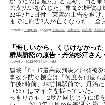
かったのは違法」と認め、国と東電に
の支払いを命じた。東電の賠償は
22年3月2日付、東電の上告を退け
までに原告7人が亡くなった。 全
Posted in
*English
|
Tagged
千葉訴訟
,
国家責任
,
最高裁
,
法廷闘
「悔しいから、くじけなかった
群馬訴訟の原告・丹治杉江さん v
Posted on
2022/06/27
by
nfield
連載「6・17最高裁判決／原発被災
事故を防ぐ機会は「何度も何度も
午後6時前、JR前橋駅前で、丹治
（65）はマイクを握っていた。
っきりさせ、2度と同じように涙
い」 2012年11月から毎週金曜