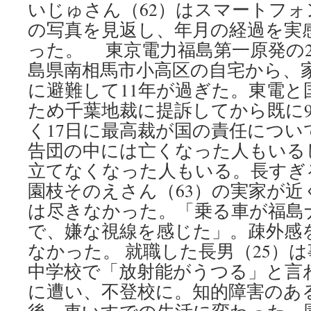
いじゅさん（62）はスマートフ
の写真を見返し、年月の経過を実
った。 東京電力福島第一原発の
島県南相馬市小高区の自宅から、
に避難して11年が過ぎた。東電と
ため千葉地裁に提訴してから既に
く17日に最高裁が国の責任につ
告団の中には亡くなった人もいる
立てなくなった人もいる。長すぎ
園枝そのえさん（63）の実家が近
は尽きなかった。「乗る車が福島
で、嫌な視線を感じた」。疎外感
なかった。 就職した長男（25）
中学校で「放射能がうつる」と言
に遭い、不登校に。知的障害のある