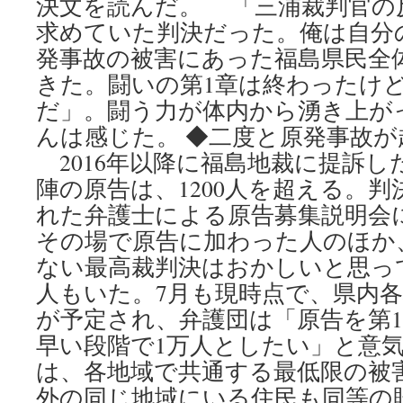
決文を読んだ。 「三浦裁判官の
求めていた判決だった。俺は自分
発事故の被害にあった福島県民全
きた。闘いの第1章は終わったけど
だ」。闘う力が体内から湧き上が
んは感じた。 ◆二度と原発事故が起
2016年以降に福島地裁に提訴し
陣の原告は、1200人を超える。
れた弁護士による原告募集説明会に
その場で原告に加わった人のほか
ない最高裁判決はおかしいと思っ
人もいた。7月も現時点で、県内各
が予定され、弁護団は「原告を第1
早い段階で1万人としたい」と意気
は、各地域で共通する最低限の被
外の同じ地域にいる住民も同等の