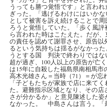
うっても勝つ覚悟です」と言われ
ぎった。「逃げるわけにはいかない」
として被害を訴え続けることで周
ろうと覚悟していた。「歩く風評
ら言われた時はこたえた。だが、
の責任を認めて謝罪させ、原告以
るという気持ちは揺るがなかった
うとする国 判決で終わりではな
超が過ぎ、100人以上の原告が亡
は15年に自殺した福島県南相馬市
高木光雄さん＝当時（71）＝が忘
「子どもたちが家族で店に来てく
た。避難指示区域となり、その店
さが分かるか」と意見陳述した姿
なかった。 中島さんは言う。「