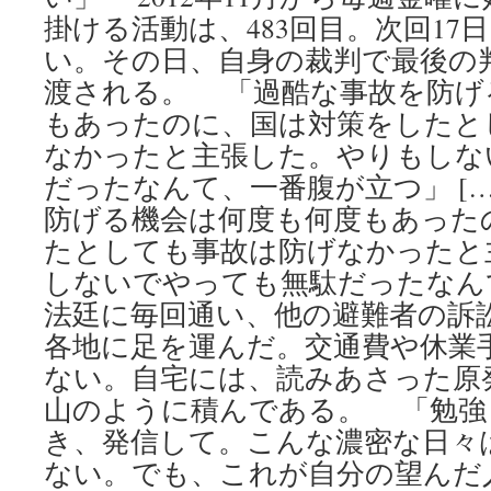
掛ける活動は、483回目。次回17
い。その日、自身の裁判で最後の
渡される。 「過酷な事故を防げ
もあったのに、国は対策をしたと
なかったと主張した。やりもしな
だったなんて、一番腹が立つ」 [
防げる機会は何度も何度もあった
たとしても事故は防げなかったと
しないでやっても無駄だったなん
法廷に毎回通い、他の避難者の訴
各地に足を運んだ。交通費や休業
ない。自宅には、読みあさった原
山のように積んである。 「勉強
き、発信して。こんな濃密な日々
ない。でも、これが自分の望んだ