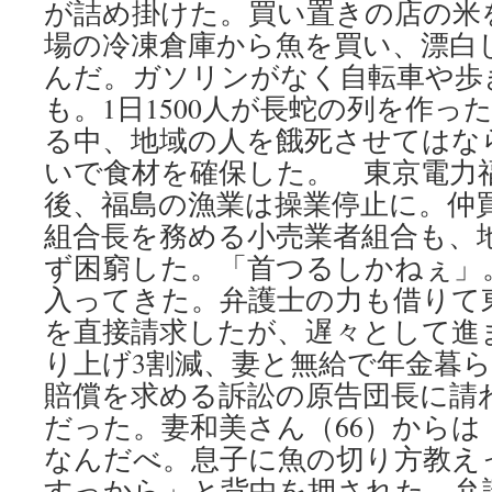
が詰め掛けた。買い置きの店の米
場の冷凍倉庫から魚を買い、漂白
んだ。ガソリンがなく自転車や歩
も。1日1500人が長蛇の列を作っ
る中、地域の人を餓死させてはな
いで食材を確保した。 東京電力
後、福島の漁業は操業停止に。仲
組合長を務める小売業者組合も、
ず困窮した。「首つるしかねぇ」
入ってきた。弁護士の力も借りて
を直接請求したが、遅々として進
り上げ3割減、妻と無給で年金暮ら
賠償を求める訴訟の原告団長に請
だった。妻和美さん（66）から
なんだべ。息子に魚の切り方教え
すっから」と背中を押された。弁