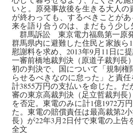
いと。原発事故後を生きる大人の
が終わっても、するべきことがあ
来を語り合うのは、まだもう少し
群馬訴訟 東京電力福島第一原
群馬県内に避難した住民と家族ら1
慰謝料を求め、2013年9月11日に提
一審前橋地裁判決（原道子裁判長
初の判決で、国について「規制権
らせるべきなのに怠った」と責任
計3855万円の支払いを命じた。だが
審の東京高裁判決（足立哲裁判長
を否定。東電のみに計1億1972万
た。東電の賠償責任は最高裁第2
長）が22年3月2日付で東電の上
全文