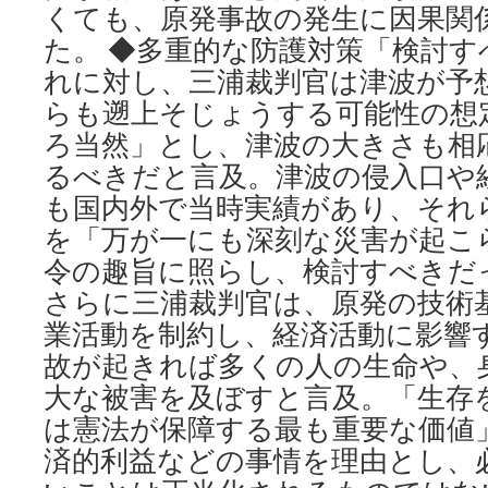
くても、原発事故の発生に因果関
た。 ◆多重的な防護対策「検討
れに対し、三浦裁判官は津波が予
らも遡上そじょうする可能性の想
ろ当然」とし、津波の大きさも相
るべきだと言及。津波の侵入口や
も国内外で当時実績があり、それ
を「万が一にも深刻な災害が起こ
令の趣旨に照らし、検討すべき
さらに三浦裁判官は、原発の技術
業活動を制約し、経済活動に影響
故が起きれば多くの人の生命や、
大な被害を及ぼすと言及。「生存
は憲法が保障する最も重要な価値
済的利益などの事情を理由とし、