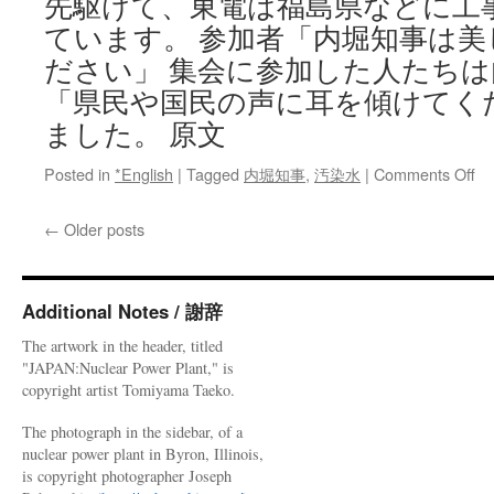
先駆けて、東電は福島県などに工
ィ
ています。 参加者「内堀知事は
ン
ださい」 集会に参加した人たち
グ
2022
「県民や国民の声に耳を傾けてく
年
ました。 原文
6
月
21
on
Posted in
*English
|
Tagged
内堀知事
,
汚染水
|
Comments Off
日
「
事
←
Older posts
は
美
し
い
Additional Notes / 謝辞
海
The artwork in the header, titled
を
"JAPAN:Nuclear Power Plant," is
守
copyright artist Tomiyama Taeko.
っ
て
The photograph in the sidebar, of a
処
nuclear power plant in Byron, Illinois,
理
is copyright photographer Joseph
水