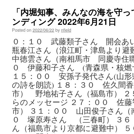
「内堀知事、みんなの海を守っ
ンディング 2022年6月21日
Posted on
2022/06/22
by
nfield
０：１０ 武藤類子さん 開会あい
瓶春江さん（浪江町・津島より避難
中徳雲さん（南相馬市 同慶寺住職
０ 伊藤和子さん (青森県・核燃
１５：００ 安孫子発代さん(山形
の詩を朗読) １８：３０ 佐久間
市） 野地祐子さん（福島市） ２
らのメッセージ ２７：００ 佐藤
市） ３１：００ 山田俊子さん（
０ 塚原寿さん （三春町） ３６
ん（福島市より京都に避難中） ５