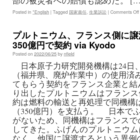
部の被災者への賠償も認めた。 […
Posted in
*English
|
Tagged
国家責任
,
生業訴訟
|
Comments Off
プルトニウム、フランス側に譲
350億円で契約 via Kyodo
Posted on
2022/06/25
by
nfield
日本原子力研究開発機構は24日
（福井県、廃炉作業中）の使用済
てもらう契約をフランス企業と結
り出したプルトニウムはフランス
約は燃料の輸送と再処理で同機構は
（350億円）を支払う。 日本で
がないため、同機構はフランスで
してきた。ふげんのプルトニウム
なく、他国に譲渡するという異例