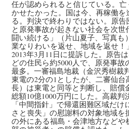
任が認められると信じている。亡
かせたかった。国は今、再稼働を
る。判決で終わりではない。原告
と原発事故が起きない社会を次世
闘い続ける」（片山夏子、写真も
業なりわいを返せ、地域を返せ！
2013年3月11日に提訴した。原
どの住民ら約5000人で、原発事
最多。一審福島地裁（金沢秀樹裁
東電の2分の1としたが、二審仙台
長）は東電と同等と判断し、賠償
総額10億1000万円にした。高裁
「中間指針」で帰還困難区域だけ
さと喪失」の慰謝料の対象地域を
の外にある福島・会津地方などや