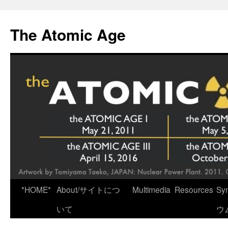
Skip
to
The Atomic Age
content
*HOME*
About/サイトにつ
Multimedia
Resources
Sy
いて
ウ