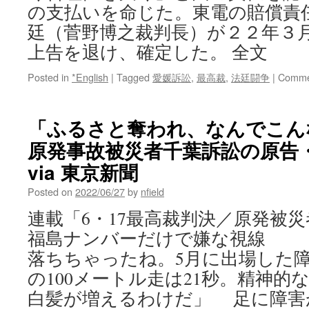
の支払いを命じた。東電の賠償責
廷（菅野博之裁判長）が２２年３
上告を退け、確定した。 全文
Posted in
*English
|
Tagged
愛媛訴訟
,
最高裁
,
法廷闘争
|
Comme
「ふるさと奪われ、なんでこ
原発事故被災者千葉訴訟の原
via 東京新聞
Posted on
2022/06/27
by
nfield
連載「6・17最高裁判決／原発被災
福島ナンバーだけで嫌な視線 
落ちちゃったね。5月に出場した
の100メートル走は21秒。精神的
白髪が増えるわけだ」 足に障害