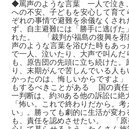
◆罵声のような言葉 一人で泣き、叫
への不安、子どもを安心して育て
ぞれの事情で避難を余儀なくされ
ず、自主避難には「勝手に逃げた
れた。 「裁判が福島の復興を邪
声のような言葉を浴びた時もあっ
で一人、泣いたり、大声で叫んだ
も、原告団の先頭に立ち続けた。
り、末期がんで苦しんでいる人も
かったのは、悔しいからですよ」
もするべきことがある 国の責任
一判断は、約30ある他の訴訟に絶
「怖い。これで終わりだから。考
い」。勝っても劇的に生活が変わ
も、責任を認めさせたい。 「原
心して暮らせるよう、たくさん施