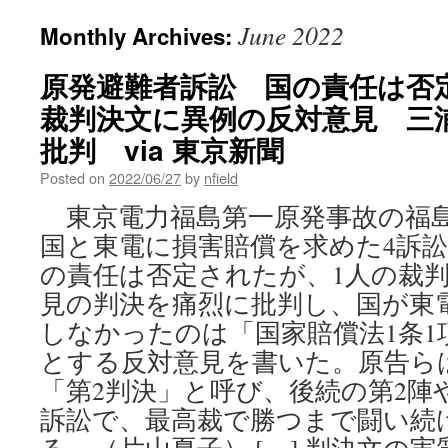
June 2022
Monthly Archives:
原発避難者訴訟 国の責任は否
裁判決文に異例の反対意見 三
批判 via 東京新聞
Posted on
2022/06/27
by
nfield
東京電力福島第一原発事故の福
国と東電に損害賠償を求めた4訴
の責任は否定されたが、1人の裁判
見の判決を痛烈に批判し、国が東
しなかったのは「国家賠償法1条1
とする反対意見を書いた。原告ら
「第2判決」と呼び、後続の第2陣
訴訟で、最高裁で勝つまで闘い続