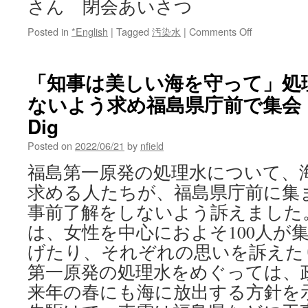
さん 閉会あいさつ
on
Posted in
*English
|
Tagged
汚染水
|
Comments Off
「内
堀
知
「知事は美しい海を守って」処
事、
ないよう求め福島県庁前で集会 vi
み
ん
Dig
な
の
Posted on
2022/06/21
by
nfield
海
福島第一原発の処理水について、
を
守
求める人たちが、福島県庁前に集
っ
事前了解をしないよう訴えました。
て！」
県
は、女性を中心におよそ100人が
庁
げたり、それぞれの思いを訴えた
前
ス
第一原発の処理水をめぐっては、
タ
来年の春にも海に放出する方針を
ン
デ