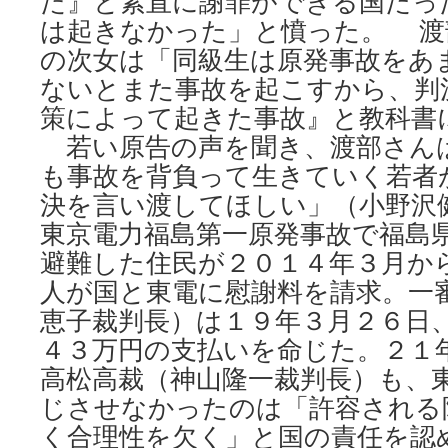
た』と素直に謝罪ができる国だっ
は起きなかった」と憤った。 渡
の次女は「同級生は原発事故をあ
ないとまた事故を起こすから、判
策によって起きた事故』と教科書
若い原告の声を聞き、渡部さん
も事故を背負って生きていく若者
決を言い渡してほしい」（小野
東京電力福島第一原発事故で福島
避難した住民が２０１４年３月か
人が国と東電に慰謝料を請求。一
恵子裁判長）は１９年３月２６日
４３万円の支払いを命じた。２１
高松高裁（神山隆一裁判長）も、
じさせなかったのは「許容される
く合理性を欠く」と国の責任を認