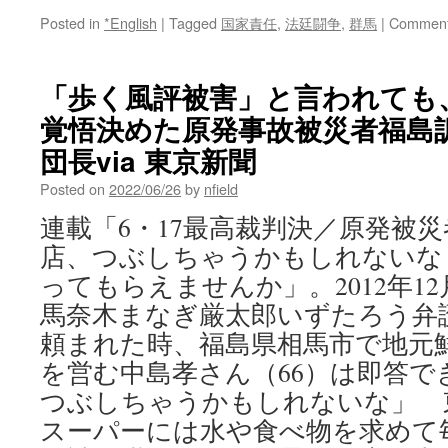
Posted in
*English
|
Tagged
国家責任
,
法廷闘争
,
群馬
|
Comment
「歩く風評被害」と言われて
覚悟決めた原発事故被災者福島
団長via 東京新聞
Posted on
2022/06/26
by
nfield
連載「6・17最高裁判決／原発被災
店、つぶしちゃうかもしれないな
ってもらえませんか」。2012年1
馬奈木まなぎ厳太郎いずたろう弁護
頼まれた時、福島県相馬市で地元
を営む中島孝さん（66）は即答で
つぶしちゃうかもしれないな」 
スーパーには水や食べ物を求めて