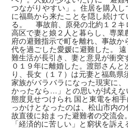
つながりやすい」。住居を購入し
に福島から来たことを隠し続けて
る。 事故前、原発の北約１２キ
高区で妻と娘２人と暮らし、専業
府の避難指示で町を離れ、事故か
代を過ごした愛媛に避難した。 
難生活が長引き、妻と意見が衝突
０１９年に離婚した。渡部さんと
り、長女（１７）は元妻と福島県
家族がバラバラになった現実に、
かったなら…」との思いが拭えな
態度見せつけられ 国と東電を相
っかけとなったのは、松山市内の
故直後に始まった避難者の交流会
「経済的に苦しい」と窮状を訴え