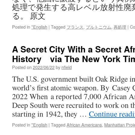
処理で発生する高レベル放射性廃
る。 原文
Posted in
*English
|
Tagged
フランス
,
プルトニウム
,
再処理
|
Co
A Secret City With a Secret A
History via The New York Ti
Posted on
2022/06/22
by
nfield
The U.S. government built Oak Ridge in
world’s first atomic weapon. By Casey
2022 When a reported 7,000 African A
Deep South were recruited to work on t
starting in 1942, they …
Continue read
Posted in
*English
|
Tagged
African Americans
,
Manhattan Proj