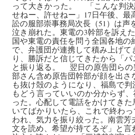
って大きかった。 「こんな判決
せねー、許せねー」17日午後、最
訟の服部崇事務局次長（51）は声
泣き崩れた。東電の3幹部を訴え
国や東電の責任を問う全国各地の約
で、弁護団が連携して積み上げて
り、勝訴だと信じてきたから「パ
と振り返る。 翌日の原告団らの
部さん含め原告団幹部が顔を出さ
も抜け殻のようになり、福島で判
もどう言っていいのか分からず、
った。心配して電話をかけてきた
いてばかりいたら、これで終わっ
われ、気力を振り絞った。南雲芳
文を読め、希望が持てるぞ」と言