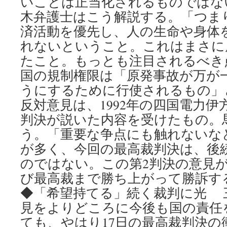
いことは正当化されるものではな
木弁護士はこう解説する。「つま
済活動を優先し、人の生命や身体
れないということ。これはまさに
たこと。もっとも注目されるべ
国の規制権限は「原発事故が万が
うにするために行使されるもの」
反対意見は、1992年の四国電力
判決が説いた内容を受けたもの。
う。「重要な争点にも触れないな
が多く、今回の最高裁判決は、後
のではない。この第2判決の意見
び最高裁まで勝ち上がって勝訴す
◆「希望持てる」続く裁判に光 
見をよりどころに今後も国の責任
ても、やはり17日の最高裁判決の