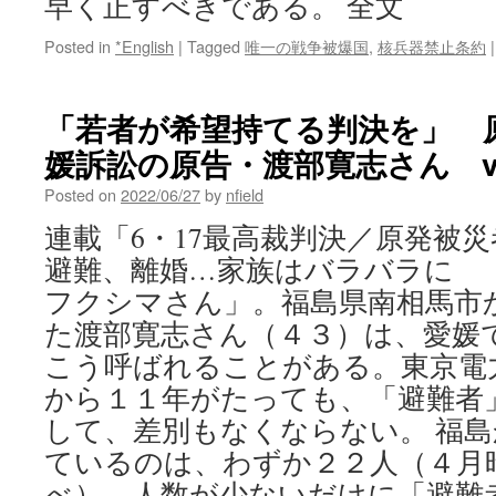
早く正すべきである。 全文
Posted in
*English
|
Tagged
唯一の戦争被爆国
,
核兵器禁止条約
|
「若者が希望持てる判決を」 
媛訴訟の原告・渡部寛志さん vi
Posted on
2022/06/27
by
nfield
連載「6・17最高裁判決／原発被災
避難、離婚…家族はバラバラに 
フクシマさん」。福島県南相馬市
た渡部寛志さん（４３）は、愛媛
こう呼ばれることがある。東京電
から１１年がたっても、「避難者
して、差別もなくならない。 福
ているのは、わずか２２人（４月
べ）。人数が少ないだけに「避難