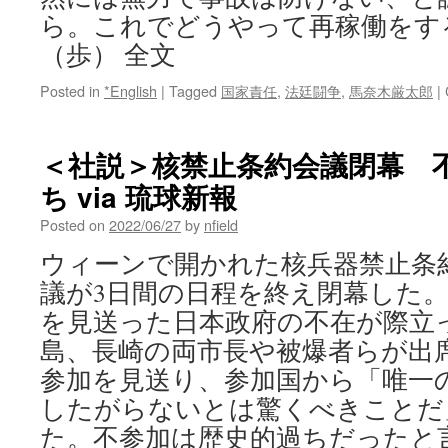
ら。これでどうやって再稼働をす
（歩） 全文
Posted in
*English
|
Tagged
国家責任
,
法廷闘争
,
馬奈木厳太郎
|
＜社説＞核禁止条約会議閉幕 
ち via 琉球新報
Posted on
2022/06/27
by
nfield
ウィーンで開かれた核兵器禁止条
議が3日間の日程を終え閉幕した
を見送った日本政府の不在が際立
島、長崎の両市長や被爆者らが出
参加を見送り、参加国から「唯一
したがらないとは驚くべきことだ
た。不参加は歴史的過ちだったと言