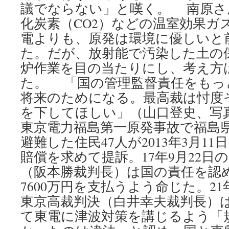
議でならない」と嘆く。 南原さ
化炭素（CO2）などの温室効果ガ
電よりも、原発は環境に優しいと
た。だが、放射能で汚染した土の
炉作業を目の当たりにし、考え方
た。 「国の管理監督責任をもっ
将来のためになる。最高裁は忖度
を下してほしい」（山口登史、
東京電力福島第一原発事故で福島
避難した住民47人が2013年3月1
賠償を求めて提訴。17年9月22日
（阪本勝裁判長）は国の責任を認
7600万円を支払うよう命じた。21
東京高裁判決（白井幸夫裁判長）
て東電に津波対策を講じるよう「