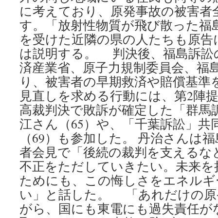
に考えており、原発事故の被害者
す。「放射性物質が飛び散った福
を受けた近隣の県の人たちも原告
は説明する。 判決後、福島訴訟
済産業省、原子力規制委員会、福
り、被害者の早期救済や賠償基準
見直しを求める行動には、第2陣
高裁判決で敗訴が確定した「群馬
江さん（65）や、「千葉訴訟」共
（69）も参加した。 丹治さんは
者会見で「後続の裁判を支えるな
不正をただしていきたい。未来を
ためにも、この悔しさをエネルギ
い」と話した。 「あれだけの原
がら、国にも東電にも過失責任が