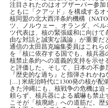
注目されたのはオブザーバー参加
ともに「クアッド」を構成するオ
核同盟の北大西洋条約機構（NAT
ツ、ノルウェー、オランダ、ベル
ツ代表は、核の緊張緩和に向けて
由な対話と誠実な議論」が重要だ
通信の太田昌克編集委員はこれら
を「核に依存する国でも、核兵器
核禁止条約への道義的支持を示せ
と評価した。そして、日本の不参
『歴史的な過ち』と指弾されかね
[…] 米統治時代に1300発の核が
きた沖縄にも、核戦争の危機は迫
頼らず、核兵器による威嚇も禁止
こそが「核廃絶」への道筋だ。歴