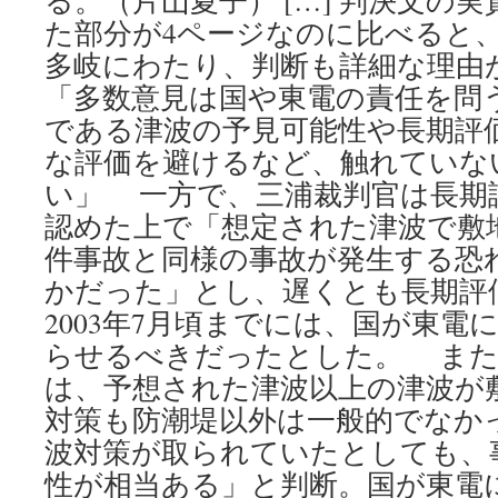
る。（片山夏子） […] 判決文の
た部分が4ページなのに比べると
多岐にわたり、判断も詳細な理由
「多数意見は国や東電の責任を問
である津波の予見可能性や長期評
な評価を避けるなど、触れていな
い」 一方で、三浦裁判官は長期
認めた上で「想定された津波で敷
件事故と同様の事故が発生する恐
かだった」とし、遅くとも長期評
2003年7月頃までには、国が東電
らせるべきだったとした。 また
は、予想された津波以上の津波が
対策も防潮堤以外は一般的でなか
波対策が取られていたとしても、
性が相当ある」と判断。国が東電