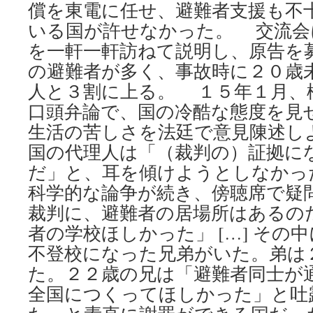
償を東電に任せ、避難者支援も不
いる国が許せなかった。 交流会
を一軒一軒訪ねて説明し、原告を
の避難者が多く、事故時に２０歳
人と３割に上る。 １５年１月、
口頭弁論で、国の冷酷な態度を見
生活の苦しさを法廷で意見陳述し
国の代理人は「（裁判の）証拠に
だ」と、耳を傾けようとしなかっ
科学的な論争が続き、傍聴席で疑
裁判に、避難者の居場所はあるの
者の学校ほしかった」 […] その
不登校になった兄弟がいた。弟は
た。２２歳の兄は「避難者同士が
全国につくってほしかった」と吐