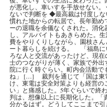
後、車いすでの生活に変わった。
が悪化し、車いすを手放せない。
ないで判断を ◆最高裁は忖度し
慣れた地からの転居で、長年勤め
ーの退職を余儀なくされた。消化
し、アルバイトもあきらめた。生
費をやりくりしながら、園枝さん
ート暮らしを続ける。 「福島に
ろな人と交流があったけど、現在
士のつながりが薄く、家族で外出
院に行く時ぐらい。町内会活動で
ね」 […] 裁判を通じて「国は
け、東電は安全対策よりも経営の
い」と痛感した。5年ぐらいで終
判は、想像以上に長期化した。「
分かるはず。どうしてここまで引