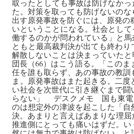
取ったとしても事故は防げなかっ
た。対策を取っても防げないのな
出す原発事故を防ぐには、原発の
いということになる。社会として
働するのかが問われている」と馬
ともと最高裁判決が出ても終わり
解散しないことは決まっていたと
団長（66）はこう語る。「このま
任を誰も取らず、あの事故の教訓
ま。原発事故はまた起きる。二度
い社会を次世代に引き継ぐまで闘
らない」 デスクメモ 国も東電
のは想定外の津波を起こした「自
決。あまりと言えばあまりな理屈
推進側にとっても痛いはずだ。い
然には無力で事故は防げない、と