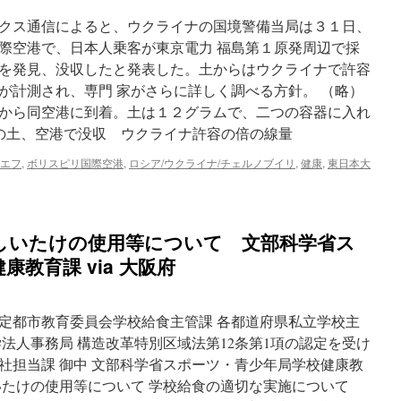
クス通信によると、ウクライナの国境警備当局は３１日、
際空港で、日本人乗客が東京電力 福島第１原発周辺で採
を発見、没収したと発表した。土からはウクライナで許容
が計測され、専門 家がさらに詳しく調べる方針。 （略）
から同空港に到着。土は１２グラムで、二つの容器に入れ
辺の土、空港で没収 ウクライナ許容の倍の線量
エフ
,
ボリスピリ国際空港
,
ロシア/ウクライナ/チェルノブイリ
,
健康
,
東日本大
しいたけの使用等について 文部科学省ス
教育課 via 大阪府
 各指定都市教育委員会学校給食主管課 各都道府県私立学校主
法人事務局 構造改革特別区域法第12条第1項の認定を受け
担当課 御中 文部科学省スポーツ・青少年局学校健康教
いたけの使用等について 学校給食の適切な実施について