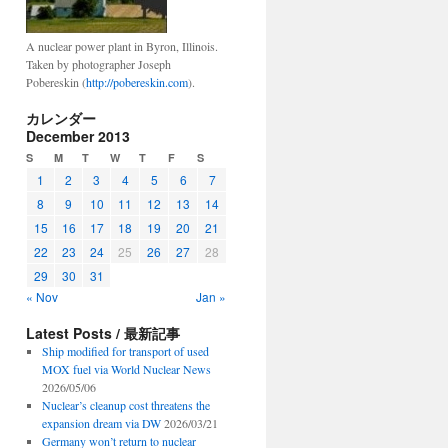
A nuclear power plant in Byron, Illinois.
Taken by photographer Joseph
Pobereskin (
http://pobereskin.com
).
カレンダー
December 2013
S
M
T
W
T
F
S
1
2
3
4
5
6
7
8
9
10
11
12
13
14
15
16
17
18
19
20
21
22
23
24
25
26
27
28
29
30
31
« Nov
Jan »
Latest Posts / 最新記事
Ship modified for transport of used
MOX fuel via World Nuclear News
2026/05/06
Nuclear’s cleanup cost threatens the
expansion dream via DW
2026/03/21
Germany won’t return to nuclear