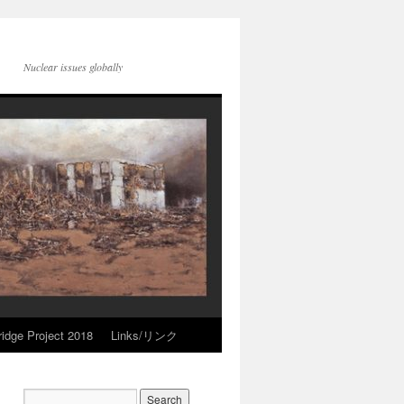
Nuclear issues globally
idge Project 2018
Links/リンク