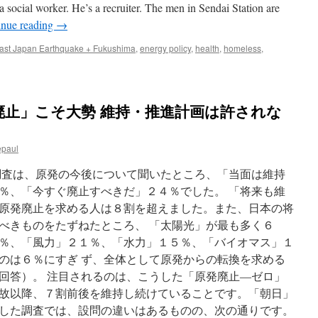
a social worker. He’s a recruiter. The men in Sendai Station are
inue reading
→
ast Japan Earthquake + Fukushima
,
energy policy
,
health
,
homeless
,
廃止」こそ大勢 維持・推進計画は許されな
epaul
調査は、原発の今後について聞いたところ、「当面は維持
％、「今すぐ廃止すべきだ」２４％でした。 「将来も維
原発廃止を求める人は８割を超えました。また、日本の将
べきものをたずねたところ、 「太陽光」が最も多く６
％、「風力」２１％、「水力」１５％、「バイオマス」１
のは６％にすぎ ず、全体として原発からの転換を求める
回答）。 注目されるのは、こうした「原発廃止―ゼロ」
故以降、７割前後を維持し続けていることです。「朝日」
した調査では、設問の違いはあるものの、次の通りです。