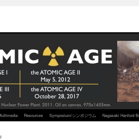
Multimedia
Resources
Symposium/シンポジウム
Nagasaki Hanford Br
3