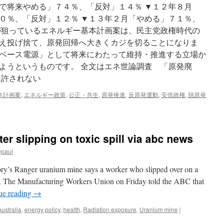
で将来やめる」７４％、「反対」１４％ ▼１２年８月
０％、「反対」１２％ ▼１３年２月「やめる」７１％、
が狙っているエネルギー基本計画案は、民主党政権時代の
え投げ捨て、原発回帰へ大きくカジを切ることになりま
ベース電源」として将来にわたって維持・推進する立場か
ようというものです。 全文はエネ世論調査 「原発廃
は許されない
本計画案
,
エネルギー政策
,
公正・共生
,
原発推進
,
反原発運動
,
安倍政権
,
脱原発
ter slipping on toxic spill via abc news
epaul
tory’s Ranger uranium mine says a worker who slipped over on a
red. The Manufacturing Workers Union on Friday told the ABC that
ue reading
→
Australia
,
energy policy
,
health
,
Radiation exposure
,
Uranium mine
|