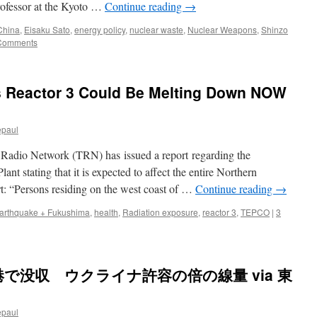
professor at the Kyoto …
Continue reading
→
China
,
Eisaku Sato
,
energy policy
,
nuclear waste
,
Nuclear Weapons
,
Shinzo
Comments
 Reactor 3 Could Be Melting Down NOW
epaul
 Radio Network (TRN) has issued a report regarding the
t stating that it is expected to affect the entire Northern
t: “Persons residing on the west coast of …
Continue reading
→
arthquake + Fukushima
,
health
,
Radiation exposure
,
reactor 3
,
TEPCO
|
3
で没収 ウクライナ許容の倍の線量 via 東
epaul