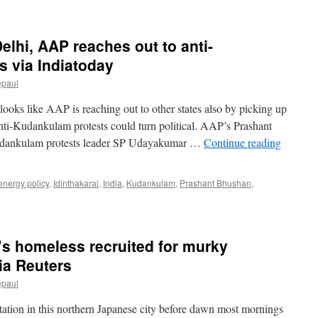
Delhi, AAP reaches out to anti-
 via Indiatoday
epaul
looks like AAP is reaching out to other states also by picking up
anti-Kudankulam protests could turn political. AAP’s Prashant
udankulam protests leader SP Udayakumar …
Continue reading
energy policy
,
Idinthakarai
,
India
,
Kudankulam
,
Prashant Bhushan
,
’s homeless recruited for murky
ia Reuters
epaul
n station in this northern Japanese city before dawn most mornings