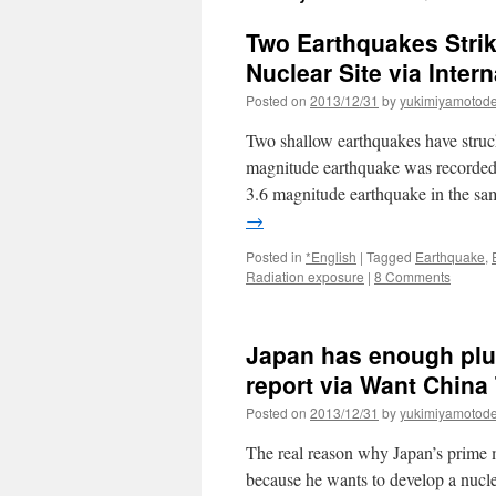
Two Earthquakes Stri
Nuclear Site via Inter
Posted on
2013/12/31
by
yukimiyamotod
Two shallow earthquakes have struck
magnitude earthquake was recorded
3.6 magnitude earthquake in the s
→
Posted in
*English
|
Tagged
Earthquake
,
Radiation exposure
|
8 Comments
Japan has enough plu
report via Want China
Posted on
2013/12/31
by
yukimiyamotod
The real reason why Japan’s prime m
because he wants to develop a nuc