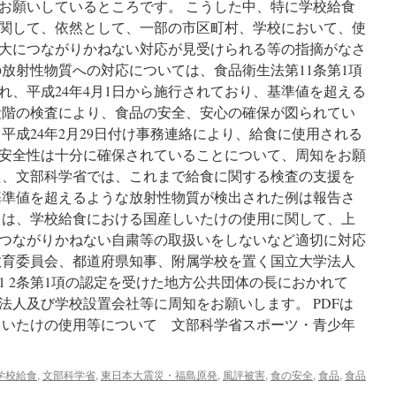
お願いしているところです。 こうした中、特に学校給食
関して、依然として、一部の市区町村、学校において、使
につながりかねない対応が見受けられる等の指摘がなさ
の放射性物質への対応については、食品衛生法第11条第1項
され、平成24年4月1日から施行されており、基準値を超える
段階の検査により、食品の安全、安心の確保が図られてい
平成24年2月29日付け事務連絡により、給食に使用される
ば安全性は十分に確保されていることについて、周知をお願
た、文部科学省では、これまで給食に関する検査の支援を
、基準値を超えるような放射性物質が検出された例は報告さ
いては、学校給食における国産しいたけの使用に関して、上
つながりかねない自粛等の取扱いをしないなど適切に対応
教育委員会、都道府県知事、附属学校を置く国立大学法人
1 2条第1項の認定を受けた地方公共団体の長におかれて
法人及び学校設置会社等に周知をお願いします。 PDFは
しいたけの使用等について 文部科学省スポーツ・青少年
学校給食
,
文部科学省
,
東日本大震災・福島原発
,
風評被害
,
食の安全
,
食品
,
食品