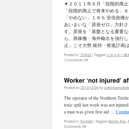
▼２０１１年６月「段階的廃止
「段階的廃止で将来やめる」８
「やめない」１８％ 安倍政権
あいまいな「原発ゼロ」方針さ
す。原発を「基盤となる重要な
ら、再稼働・海外輸出を強行し
止」こそ大勢 維持・推進計画
Posted in
*日本語
|
Tagged
エネルギー基
on
|
Comments Off
エ
ネ
世
Worker ‘not injured’ af
論
調
Posted on
2013/12/29
by
yukimiyamotod
査
「原
The operator of the Northern Terri
発
toxic spill last week was not inju
廃
a man was given first aid …
Contin
止」
こ
Posted in
*English
|
Tagged
Atomic Age
,
そ
on
Comments Off
大