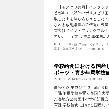
【モスクワ共同】インタファ
首都キエフ郊外のボリスピリ国
取した土を持ち込もうとしたの
される放射線量の２倍近い線量
乗客はドイツ・フランクフルト
ていた。 全文は 福島原発周
Posted in
*日本語
|
Tagged
ウクライナ
,
キ
震災・福島原発
,
被ばく
|
3 Comments
学校給食における国産
ポーツ・青少年局学校健康
Posted on
2013/12/30
by
kojimaaiko
事務連絡 平成25年12月6日
管課 附属学校を置く各国立大学
た各地方公共団体の学校設置会社
育課 学校給食における国産し