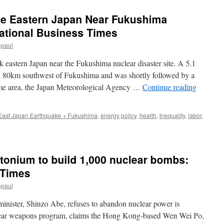
ke Eastern Japan Near Fukushima
national Business Times
epaul
 eastern Japan near the Fukushima nuclear disaster site. A 5.1
 80km southwest of Fukushima and was shortly followed by a
ame area, the Japan Meteorological Agency …
Continue reading
East Japan Earthquake + Fukushima
,
energy policy
,
health
,
Inequality
,
labor
,
tonium to build 1,000 nuclear bombs:
 Times
epaul
inister, Shinzo Abe, refuses to abandon nuclear power is
lear weapons program, claims the Hong Kong-based Wen Wei Po,