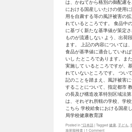
は、かねてから格別の御配慮を
における国産しいたけの使用に
用を自粛する等の風評被害の拡大
れているところです。 食品中
に基づく新たな基準値が策定
ものが流通しない よう、出荷
ます。 上記の内容については、
食品が基準値に適合していれ
いし たところであります。ま
実施して いるところですが
れていないところです。 つ
記のことを踏まえ、風評被害に
することについて、指定都市 
の長及び構造改革特別区域法第
は、それぞれ所轄の学校、学校
こちら 学校給食における国産
局学校健康教育課
Posted in
*日本語
|
Tagged
健康
,
子ども
,
放射能検査
|
1 Comment