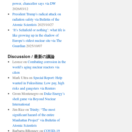
power, chancellor says via DW
2026/03/12
President Trump’s radical attack on
radiation safety via Bulletin of the
Atomic Scientists
2025/10/27
‘It’s Sellafield or nothing’: what life is
like growing up in the shadow of
Europe’s oldest nuclear site via The
Guardian
2025/10/07
Discussion / 最新の議論
Leonsz
on
Combating corrosion in the
world’s aging nuclear reactors via
c&en
Mark Ultra
on
Special Report: Help
wanted in Fukushima: Low pay, high
risks and gangsters via Reuters
Grom Montenegro
on
Duke Energy’s
shell game via Beyond Nuclear
International
Jim Rice
on
Trinity: “The most
significant hazard of the entire
Manhattan Project” via Bulletin of
Atomic Scientists
Barbarra BBonney
on
COVID-19