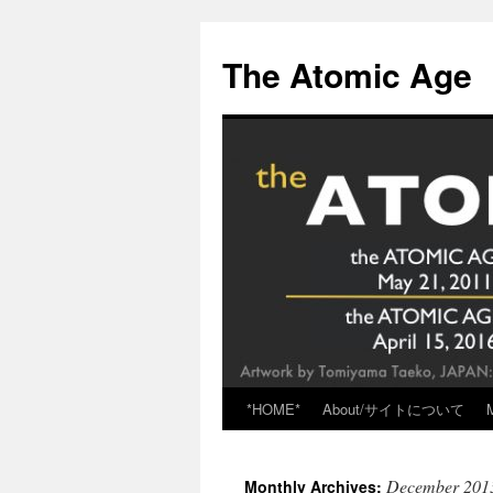
Skip
to
The Atomic Age
content
*HOME*
About/サイトについて
December 201
Monthly Archives: