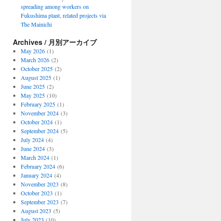
spreading among workers on
Fukushima plant, related projects via
The Mainichi
Archives / 月別アーカイブ
May 2026
(1)
March 2026
(2)
October 2025
(2)
August 2025
(1)
June 2025
(2)
May 2025
(10)
February 2025
(1)
November 2024
(3)
October 2024
(1)
September 2024
(5)
July 2024
(4)
June 2024
(3)
March 2024
(1)
February 2024
(6)
January 2024
(4)
November 2023
(8)
October 2023
(1)
September 2023
(7)
August 2023
(5)
July 2023
(10)