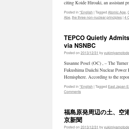
citing Koide Hiroaki, an assistant 
Posted in
*English
|
Tagged
Atomic Age
,
Abe
,
the three non-nuclear principles
|
4 
TEPCO Quietly Admits
via NSNBC
Posted on
2013/12/31
by
yukimiyamotod
Susanne Posel (OC) , – The Turner
Fukushima Daiichi Nuclear Power Plan
Hemisphere. According to the repor
Posted in
*English
|
Tagged
East Japan E
Comments
福島原発周辺の土、空港
京新聞
Posted on
2013/12/31
by
yukimiyamotod