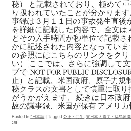
秘） と記載されており、極めて
り扱われていたことが分かります
事録は３月１１日の事故発生直後
を詳細に記載した内容で、全文は
とその入手時間が秒単位で記載さ
かに記述された内容となっていま
の参照にはこちらのリンクをクリ
い） ここでは、さらに強調して
プで NOT FOR PUBLIC DISCL
止）と記載。米国政府、原子力規
秘クラスの文書として慎重に取り
がうかがえます。 続きは日本政
故の議事録、米国が保有 アメリ
Posted in
*日本語
|
Tagged
公正・共生
,
東日本大震災・福島原発
on
Off
日