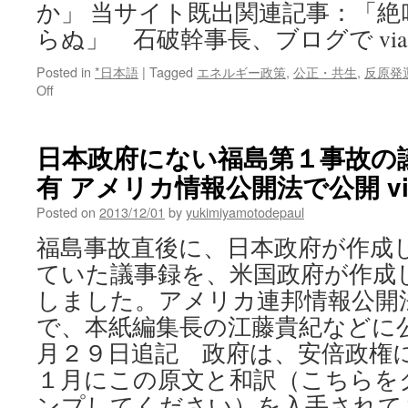
か」 当サイト既出関連記事：「
らぬ」 石破幹事長、ブログで via
Posted in
*日本語
|
Tagged
エネルギー政策
,
公正・共生
,
反原発
on
Off
＜
秘
密
日本政府にない福島第１事故の
保
有 アメリカ情報公開法で公開 via 
護
法
Posted on
2013/12/01
by
yukimiyamotodepaul
案
＞
福島事故直後に、日本政府が作成
石
ていた議事録を、米国政府が作成
破
氏
しました。アメリカ連邦情報公開
発
で、本紙編集長の江藤貴紀などに
言
に
月２９日追記 政府は、安倍政権
「私
１月にこの原文と和訳（こちらを
た
ち
ンプしてください）を入手されて