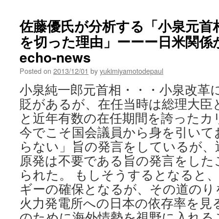
佐藤優氏が分析する「小泉元首
を切った理由」ーーー日米関係から
echo-news
Posted on
2013/12/01
by
yukimiyamotodepaul
小泉純一郎元首相・・・小泉改革
貶があるが、在任当時は総理大臣
と近年有数の在任期間を誇ったカ
今でこそ国会議員から身を引いて
らない」旨の発言をしているが、
原発は不要である旨の発言をした
られた。 もしそうするとなると
ギーの確保となるが、その道のり
火力発電所への日本の依存率を見
のために海外情勢を視野に入れる