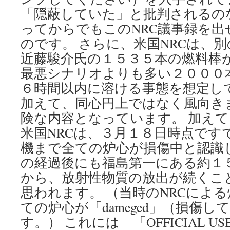
も
「隠蔽していた」と批判されるの
テ
ってからでもこのNRC議事録を
ロ
リ
のです。 さらに、米国NRCは、
ス
近藤駿介氏の１５３５本の燃料棒
ト
で
最悪シナリオよりも多い２０００
す
６時間以内に溶ける事態を想定し
か」
via
加えて、同心円上ではなく風向き
Yahoo!
険な内容となっています。 加え
Japan
ニ
米国NRCは、３月１８日時点です
ュ
機まで全ての炉心が損傷中と認識
ー
の経過後にも福島第一にある約１
ス
から、放射性物質の放出が続くこ
思われます。 （当時のNRCによ
ての炉心が「dameged」（損傷
す。） これには 「OFFICIAL US