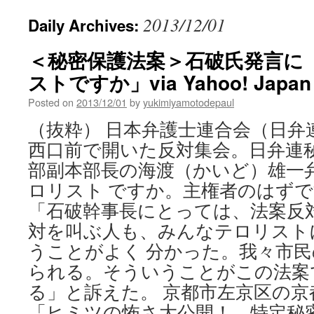
2013/12/01
Daily Archives:
＜秘密保護法案＞石破氏発言に
ストですか」via Yahoo! Jap
Posted on
2013/12/01
by
yukimiyamotodepaul
（抜粋） 日本弁護士連合会（日弁
西口前で開いた反対集会。日弁連
部副本部長の海渡（かいど）雄一
ロリスト ですか。主権者のはず
「石破幹事長にとっては、法案反
対を叫ぶ人も、みんなテロリスト
うことがよく 分かった。我々市
られる。そういうことがこの法案
る」と訴えた。 京都市左京区の
「ヒミツの怖さ大公開！ 特定秘