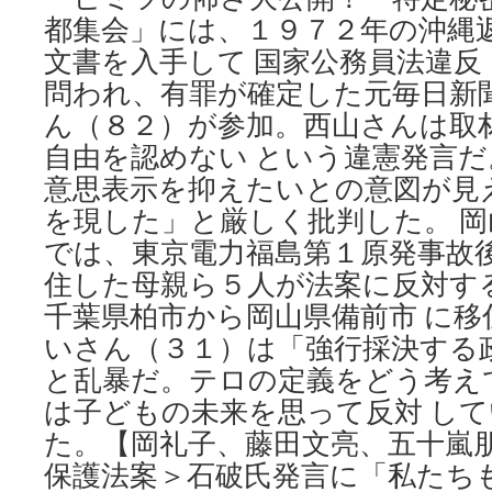
都集会」には、１９７２年の沖縄
文書を入手して 国家公務員法違
問われ、有罪が確定した元毎日新
ん（８２）が参加。西山さんは取
自由を認めない という違憲発言
意思表示を抑えたいとの意図が見
を現した」と厳しく批判した。 
では、東京電力福島第１原発事故
住した母親ら５人が法案に反対す
千葉県柏市から岡山県備前市 に移
いさん（３１）は「強行採決する
と乱暴だ。テロの定義をどう考え
は子どもの未来を思って反対 し
た。【岡礼子、藤田文亮、五十嵐朋
保護法案＞石破氏発言に「私たち