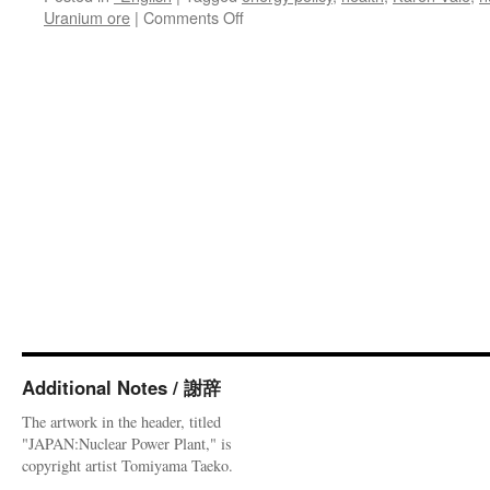
on
Uranium ore
|
Comments Off
OF
NUCLEAR
INTEREST:
Nuclear
power
in
our
changing
climate
via
Wicked
Local
Additional Notes / 謝辞
The artwork in the header, titled
"JAPAN:Nuclear Power Plant," is
copyright artist Tomiyama Taeko.