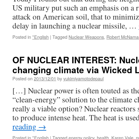
US military put such an emphasis on a r
attack on American soil, that to minimi
delay in launching a nuclear missile, …
Posted in
*English
|
Tagged
Nuclear Weapons
,
Robert McNama
OF NUCLEAR INTEREST: Nucle
changing climate via Wicked 
Posted on
2013/12/01
by
yukimiyamotodepaul
[…] Nuclear power is often touted as th
“clean-energy” solution to the climate cha
really a viable option? Nuclear reactors
to produce intense heat. The heat is us
reading
→
Posted in
*English
|
Tagged
energy policy
,
health
,
Karen Vale
,
n