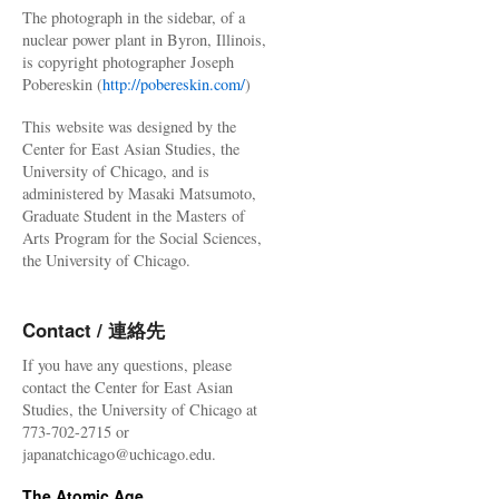
The photograph in the sidebar, of a
nuclear power plant in Byron, Illinois,
is copyright photographer Joseph
Pobereskin (
http://pobereskin.com/
)
This website was designed by the
Center for East Asian Studies, the
University of Chicago, and is
administered by Masaki Matsumoto,
Graduate Student in the Masters of
Arts Program for the Social Sciences,
the University of Chicago.
Contact / 連絡先
If you have any questions, please
contact the Center for East Asian
Studies, the University of Chicago at
773-702-2715 or
japanatchicago@uchicago.edu.
The Atomic Age