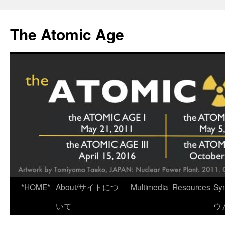
Skip
to
The Atomic Age
content
*HOME*
About/サイトにつ
Multimedia
Resources
Sy
いて
ウ