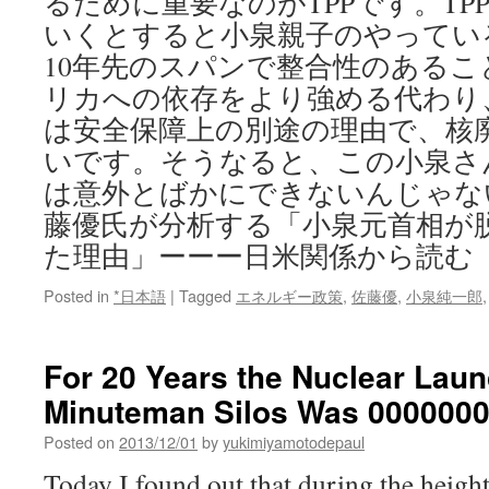
るために重要なのがTPPです。TP
いくとすると小泉親子のやってい
10年先のスパンで整合性のあるこ
リカへの依存をより強める代わり
は安全保障上の別途の理由で、核
いです。そうなると、この小泉さ
は意外とばかにできないんじゃな
藤優氏が分析する「小泉元首相が
た理由」ーーー日米関係から読む
Posted in
*日本語
|
Tagged
エネルギー政策
,
佐藤優
,
小泉純一郎
For 20 Years the Nuclear Lau
Minuteman Silos Was 0000000
Posted on
2013/12/01
by
yukimiyamotodepaul
Today I found out that during the height