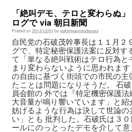
本
政
「絶叫デモ、テロと変わらぬ」
府
ログで via 朝日新聞
に
な
Posted on
2013/12/01
by
yukimiyamotodepaul
い
福
自民党の石破茂幹事長は１１月２
島
グで、特定秘密保護法案に反対す
第
１
て「単なる絶叫戦術はテロ行為と
事
まり変わらないように思われます
故
の
の自由に基づく街頭での市民の主
議
たことは問題になりそうだ。 石
事
録、
員会館の 外では『特定機密保護法
米
大音量が鳴り響いています」と紹
国
妨げるような行為は決して世論の
が
保
い」とも 批判した。石破氏は３
有
ールにのっとったデモを介して意
ア