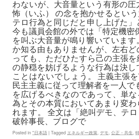
メ
わないが、大音量という有形の圧
リ
怖（いふ） の念を抱かせるとい
カ
情
テロ行為と同じだと申し上げた」
報
今も議員会館の外では「特定機密
公
開
を叫ぶ大音量が鳴り響いています
法
か知る由もありませんが、左右ど
で
っても、ただひたすら己の主張を
公
開
の静穏を妨げるような行為は決し
via
ことはないでしょう。 主義主張
echo-
news
民主主義に従って理解者を一人で
を広げるべきなのであって、単な
為とその本質においてあまり変わ
れます。 全文は「絶叫デモ、テ
破幹事長、ブログで
Posted in
*日本語
|
Tagged
エネルギー政策
,
デモ
,
公正・共生
,