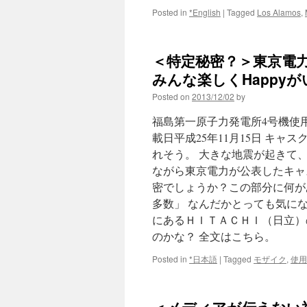
Posted in
*English
|
Tagged
Los Alamos
,
＜特定秘密？＞東京電力
みんな楽しくHappyが
Posted on
2013/12/02
by
福島第一原子力発電所4号機使
載日平成25年11月15日 キ
れそう。 大きな地震が起きて
ながら東京電力が公表したキャス
密でしょうか？この部分に何が
多数」 なんだかとっても気になる
にあるＨＩＴＡＣＨＩ（日立）
のかな？ 全文はこちら。
Posted in
*日本語
|
Tagged
モザイク
,
使用