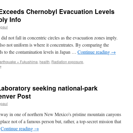
Exceeds Chernobyl Evacuation Levels
ly Info
epaul
d not fall in concentric circles as the evacuation zones imply.
also not uniform is where it concentrates. By comparing the
s to the contamination levels in Japan …
Continue reading
→
arthquake + Fukushima
,
health
,
Radiation exposure
,
on
f
Fukushima
Radiation
Exceeds
aboratory seeking national-park
Chernobyl
Evacuation
enver Post
Levels
epaul
Across
Japan
in one of northern New Mexico’s pristine mountain canyons
via
Simply
hplace not of a famous person but, rather, a top-secret mission that
Info
…
Continue reading
→