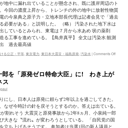
が地中に漏れ出ていることが懸念され、既に護岸周辺のト
龍
逸
。今回の濃度上昇から、トレンチの外の地中に放射性物質
報
電の今泉典之原子力・立地本部長代理は記者会見で「過去
道
る必要がある」と説明した。 （略） 汚染された地下水は
す
る
出しているとみられ、東電は７月から水あめ 状の薬剤
ラ
造る工事を進めている。【鳥井真平】 全文は汚染水:観測
ジ
検出 過去最高値
オ
via
on
ける公正・平等
,
東京電力
,
東日本大震災・福島原発
,
汚染水
|
Comments Off
み
汚
ん
染
な
水:
楽
一郎を「原発ゼロ特命大臣」に! わき上が
観
し
測
ネス
く
用
Happy
epaul
井
が
戸
い
りにし、日本人は原発に頼らず2年以上を過ごしてきた。
か
い
ら
、なぜ今時計の針を戻そうとするのか。答えは出ている。
１
が割れそう 大震災と原発事故から2年8ヵ月、小泉純一郎
１
び大きな〝流れ〟が変わろうとしている。 「自民党の国
０
万
会を立ち上げるそうです。 参加者は当選1回の新人議員と、