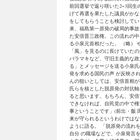
前回選挙で返り咲いた2~3回
げて再選を果たした議員がかな
をしてもらうことも検討してい
来、福島第一原発の破局的事故
た安倍晋三政権。この流れの中
る小泉元首相だった。 （略）
「風」を見るのに長けていたの
バラマキなど、守旧主義的な政
る」とメッセージを送る小泉氏
発を求める国民の声 が反映さ
んの狙いとしては、安倍首相が
氏らを核とした脱原発の対抗軸
ると思います。もちろん、安倍
できなければ、自民党の中で権
事ということです」(前出・飯 
来が守られるというわけではな
ように語る。 「脱原発の流れ
自分 の職場などで、小泉発言