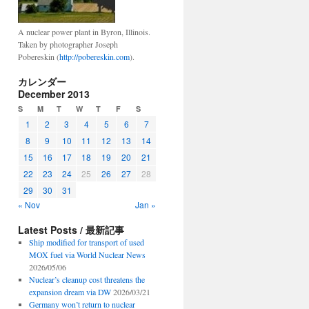
A nuclear power plant in Byron, Illinois.
Taken by photographer Joseph
Pobereskin (
http://pobereskin.com
).
ry
カレンダー
December 2013
S
M
T
W
T
F
S
ion
1
2
3
4
5
6
7
8
9
10
11
12
13
14
15
16
17
18
19
20
21
22
23
24
25
26
27
28
29
30
31
« Nov
Jan »
Latest Posts / 最新記事
Ship modified for transport of used
MOX fuel via World Nuclear News
2026/05/06
Nuclear’s cleanup cost threatens the
expansion dream via DW
2026/03/21
Germany won’t return to nuclear