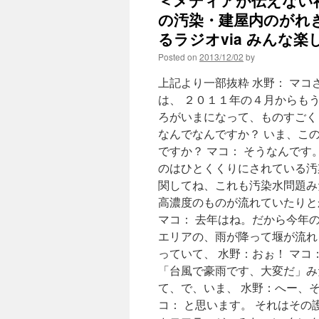
＜メディアが伝えない
の汚染・建屋内のがれき
るラジオvia みんな楽
Posted on
2013/12/02
by
上記より一部抜粋 水野： マ
は、 ２０１１年の４月からも
ろがいまになって、ものすごく
なんでなんですか？ いま、こ
ですか？ マコ： そうなんで
のはひとくくりにされている汚
関してね、これも汚染水問題み
高濃度のものが流れていたりと
マコ： 去年はね。だから今年
エリアの、雨が降って堰が流れ
っていて、 水野：おぉ！ マ
「台風で豪雨です、大変だ」み
て、で、いま、 水野：へー、
コ： と思います。 それはそ