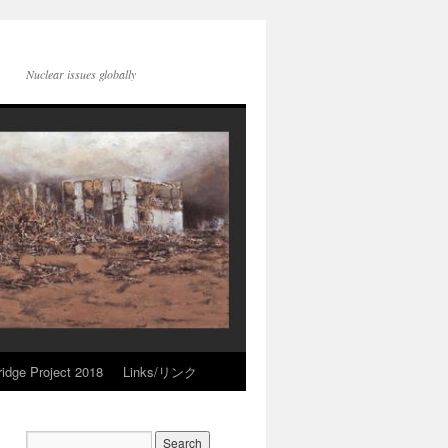
Nuclear issues globally
idge Project 2018
Links/リンク