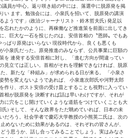
ベ
生の議員が中心。返り咲き組の中には、落選中に脱原発を掲
ク
りい ます。勉強会には、小泉氏を招いて、脱原発の講演
レ
ル
るようです」(政治ジャーナリスト・鈴木哲夫氏) 発足以
検
を忘れたかのように、再稼働など推進策を前面に出してき
出
に、巨大な一石を投じたのは、安倍首相の〝恩師〟でもあ
過
去
 やっぱり原発はいらない 現役時代から、良くも悪くも
最
が小泉氏だった。原発推進のみならず、公共事業に巨額の
高
策を 連発する安倍首相に対し、「進む方向が間違ってい
値
via
の見立ては正しい。首相がそれを理解できなければ、脱原
毎
れた、新たな「枠組み」が求められる日が来る。 「小泉さ
日
姿勢を変えないようであれば、 小泉進次郎氏や河野太郎
jp
を作り、ポスト安倍の受け皿とすることも視野に入ってい
首相が脱原発を 決断すれば話は早いわけですが、それが
力に穴をこじ開けていくような道筋をつけていくことも大
田氏) そして、そんな政界をただ眺めていれば、日本の未
いだろう。社会学者で慶応大学教授の小熊英二氏は、次の
を止めないために効果があるのは、それぞれの皆さんが、
をどう思うか、話し合ってみることでしょう。実はみなさ