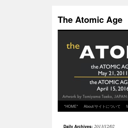
Skip
to
The Atomic Age
content
*HOME*
About/サイトについて
2013/12/02
Daily Archives: