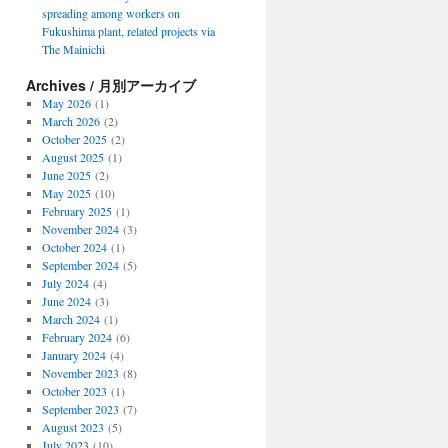
spreading among workers on
Fukushima plant, related projects via
The Mainichi
Archives / 月別アーカイブ
May 2026
(1)
March 2026
(2)
October 2025
(2)
August 2025
(1)
June 2025
(2)
May 2025
(10)
February 2025
(1)
November 2024
(3)
October 2024
(1)
September 2024
(5)
July 2024
(4)
June 2024
(3)
March 2024
(1)
February 2024
(6)
January 2024
(4)
November 2023
(8)
October 2023
(1)
September 2023
(7)
August 2023
(5)
July 2023
(10)