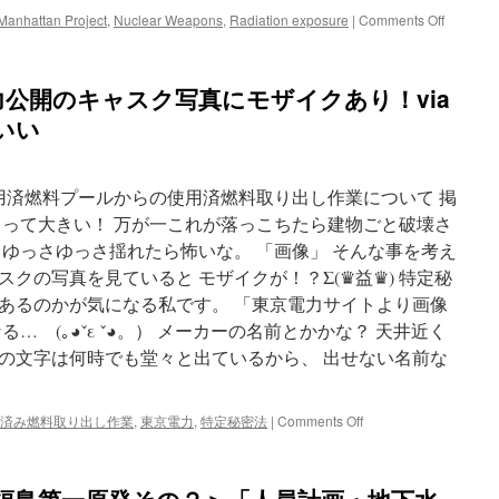
on
Manhattan Project
,
Nuclear Weapons
,
Radiation exposure
|
Comments Off
Los
Alamos
National
公開のキャスク写真にモザイクあり！via
Laborato
seeking
いい
national-
park
designat
用済燃料プールからの使用済燃料取り出し作業について 掲
via
The
ャスクって大きい！ 万が一これが落っこちたら建物ごと破壊さ
Denver
、ゆっさゆっさ揺れたら怖いな。 「画像」 そんな事を考え
Post
クの写真を見ていると モザイクが！？Σ(♛益♛) 特定秘
あるのかが気になる私です。 「東京電力サイトより画像
… (｡◕ˇε ˇ◕。） メーカーの名前とかかな？ 天井近く
の文字は何時でも堂々と出ているから、 出せない名前な
on
済み燃料取り出し作業
,
東京電力
,
特定秘密法
|
Comments Off
＜
特
定