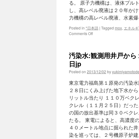
る。 原子力機構は、液体プル
し、高レベル廃液は２０年かけ
力機構の高レベル廃液、水素
Posted in
*日本語
|
Tagged
mox
,
エネルギ
on
Comments Off
原
子
力
汚染水:観測用井戸から
機
構
日jp
の
Posted on
2013/12/02
by
yukimiyamotod
高
レ
東京電力福島第１原発の汚染水
ベ
ル
２８日にくみ上げた地下水から
廃
リットル当たり １１０万ベク
液、
クレル（１１月２５日）だった
水
素
の国の放出基準は同３０ベクレ
爆
たる。 東電によると、高濃度
発
４０メートル地点に掘られた井
の
恐
染を巡っては、２号機原子炉建