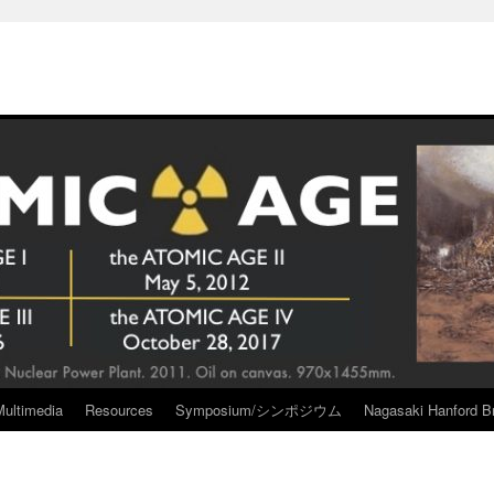
Multimedia
Resources
Symposium/シンポジウム
Nagasaki Hanford Br