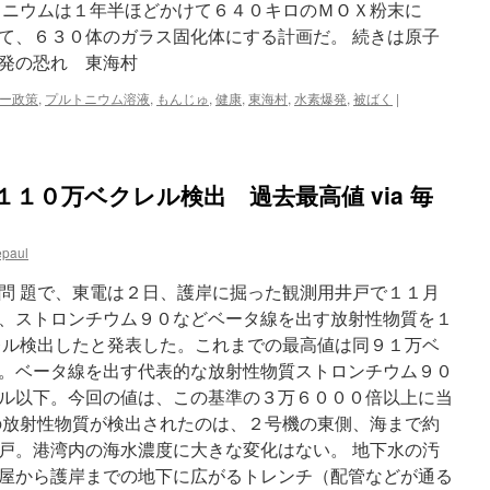
トニウムは１年半ほどかけて６４０キロのＭＯＸ粉末に
員
計
て、６３０体のガラス固化体にする計画だ。 続きは原子
画・
爆発の恐れ 東海村
地
下
ー政策
,
プルトニウム溶液
,
もんじゅ
,
健康
,
東海村
,
水素爆発
,
被ばく
|
水
の
汚
染・
建
１１０万ベクレル検出 過去最高値 via 毎
屋
内
の
epaul
が
れ
問 題で、東電は２日、護岸に掘った観測用井戸で１１月
き
、ストロンチウム９０などベータ線を出す放射性物質を１
撤
レル検出したと発表した。これまでの最高値は同９１万ベ
去」
11/1
。ベータ線を出す代表的な放射性物質ストロンチウム９０
お
ル以下。今回の値は、この基準の３万６０００倍以上に当
し
の放射性物質が検出されたのは、２号機の東側、海まで約
ど
り・
戸。港湾内の海水濃度に大きな変化はない。 地下水の汚
木
屋から護岸までの地下に広がるトレンチ（配管などが通る
野