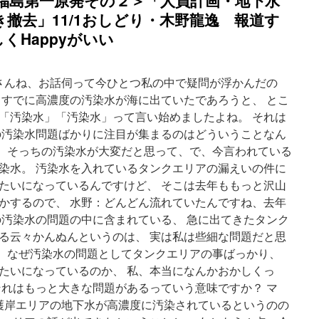
福島第一原発その２＞「人員計画・地下水
秘
密？
撤去」11/1おしどり・木野龍逸 報道す
＞
しくHappyがいい
東
京
電
力
コさんね、お話伺って今ひとつ私の中で疑問が浮かんだの
公
うすでに高濃度の汚染水が海に出ていたであろうと、 とこ
開
「汚染水」「汚染水」って言い始めましたよね。 それは
の
キ
の汚染水問題ばかりに注目が集まるのはどういうことなん
ャ
す。 そっちの汚染水が大変だと思って、で、今言われている
ス
染水。 汚染水を入れているタンクエリアの漏えいの件に
ク
写
たいになっているんですけど、 そこは去年ももっと沢山
真
かするので、 水野：どんどん流れていたんですね、去年
に
の汚染水の問題の中に含まれている、 急に出てきたタンク
モ
ザ
る云々かんぬんというのは、 実は私は些細な問題だと思
イ
コ： なぜ汚染水の問題としてタンクエリアの事ばっかり、
ク
たいになっているのか、 私、本当になんかおかしくっ
あ
り！
それはもっと大きな問題があるっていう意味ですか？ マ
via
の護岸エリアの地下水が高濃度に汚染されているというのの
み