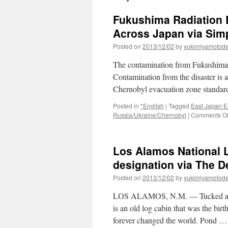
Fukushima Radiation 
Across Japan via Simp
Posted on
2013/12/02
by
yukimiyamotod
The contamination from Fukushima di
Contamination from the disaster is 
Chernobyl evacuation zone standard
Posted in
*English
|
Tagged
East Japan E
Russia/Ukraine/Chernobyl
|
Comments Of
Los Alamos National L
designation via The D
Posted on
2013/12/02
by
yukimiyamotod
LOS ALAMOS, N.M. — Tucked away 
is an old log cabin that was the birt
forever changed the world. Pond 