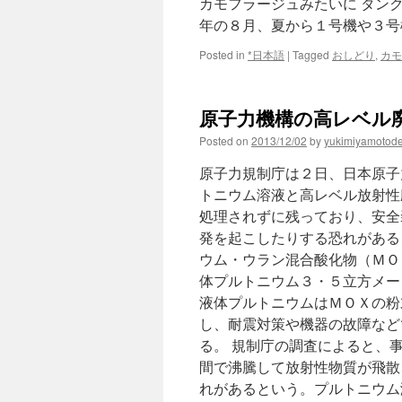
カモフラージュみたいに タン
年の８月、夏から１号機や３号
Posted in
*日本語
|
Tagged
おしどり
,
カモ
原子力機構の高レベル廃
Posted on
2013/12/02
by
yukimiyamotod
原子力規制庁は２日、日本原子
トニウム溶液と高レベル放射性
処理されずに残っており、安全
発を起こしたりする恐れがある
ウム・ウラン混合酸化物（ＭＯ
体プルトニウム３・５立方メー
液体プルトニウムはＭＯＸの粉
し、耐震対策や機器の故障など
る。 規制庁の調査によると、
間で沸騰して放射性物質が飛散
れがあるという。プルトニウム