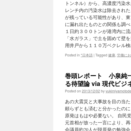
れ
トンネル）から、高濃度汚染水
東
レンチ内の汚染水は除去された
海
村
が残っている可能性があり、東
via
に漏れ出たものとの関係も調べ
朝
１日約３００トンが港湾内に流
日
新
「水ガラス」で土を固めて壁を
聞
用井戸から１１０万ベクレル
Posted in
*日本語
|
Tagged
健康
,
労働にお
巻頭レポート 小泉純
る待望論 via 現代ビジ
Posted on
2013/12/02
by
yukimiyamotod
あの大震災と大事故を目の当た
頼らずとも済むと分かったのに
原発はもはや必要ない。 自民党
元首相が放った一言により、再
会議員約20人が脱原発の勉強