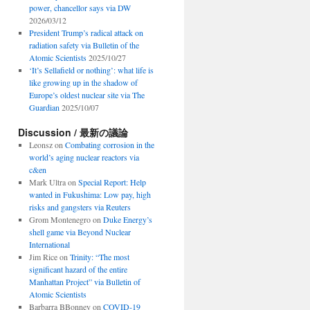
power, chancellor says via DW
2026/03/12
President Trump’s radical attack on
radiation safety via Bulletin of the
Atomic Scientists
2025/10/27
‘It’s Sellafield or nothing’: what life is
like growing up in the shadow of
Europe’s oldest nuclear site via The
Guardian
2025/10/07
Discussion / 最新の議論
Leonsz
on
Combating corrosion in the
world’s aging nuclear reactors via
c&en
Mark Ultra
on
Special Report: Help
wanted in Fukushima: Low pay, high
risks and gangsters via Reuters
Grom Montenegro
on
Duke Energy’s
shell game via Beyond Nuclear
International
Jim Rice
on
Trinity: “The most
significant hazard of the entire
Manhattan Project” via Bulletin of
Atomic Scientists
Barbarra BBonney
on
COVID-19