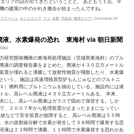
クエリアの話が出てきたということと、 あともう１点、今
ん
な
機の建屋の中のがれき撤去が始まったんですね。
楽
し
on
フラージュ
,
タンクエリア
,
マコ
,
水野
,
汚染水
,
護岸エリア
|
Comments Off
く
＜
Happy
メ
が
デ
液、水素爆発の恐れ 東海村 via 朝日新聞
い
ィ
い
ア
epaul
が
伝
力研究開発機構の東海再処理施設（茨城県東海村）のプル
え
廃液の調査報告書をまとめた。廃液が４３０立方メートル
な
装置が壊れると沸騰して放射性物質が飛散したり、水素爆
い
福
という。 施設は高速増殖原型炉もんじゅなどのプルトニ
島
Ｘ）燃料用にプルトニウムを抽出している。施設内には液
第
トル、高レベル廃液は４３０立方メートルある。 本来、
一
原
末にし、高レベル廃液はガラスで固めて保管する。しか
発
で、２００７年から処理装置が止まったままになってい
そ
事故などで安全装置が故障すると、高レベル廃液は５５時
の
２
、水の放射線分解で水素が発生して３８時間で爆発する恐
＞
溶液は２３時間で沸騰、１１時間で水素爆発する恐れがあ
「人