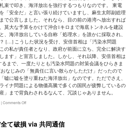
札束で叩き、海洋放出を強行するつもりなのです。 東電
を「安全だ」と言い張り続けていますし、麻生太郎副総理
まで公言しました。それなら、目の前の港湾へ放出すれば
、莫大な予算をかけて沖合1キロまで海底トンネルを建設
と、海洋放出している自称「処理水」を誰かに採取され、
 […] こうした状況を受け、安倍首相は「汚染水問題
この私が責任者となり、政府が前面に立ち、完全に解決す
します」と宣言しました。しかし、それ以降、安倍首相は
するまで、一度たりとも汚染水問題の対策会議をひらきま
度おなじみの「無責任に言い散らかしただけ」だったので
「嘘に嘘を塗り重ねた海洋放出」なのです。ただでさえ、
ライナ問題による物価高騰で多くの国民が疲弊しているの
産」まで背負わされるなんて、冗談じゃありません。
on
|
Comments Off
採
取
さ
て破損 via 共同通信
れ
る
と