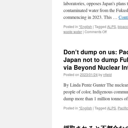
laboratories, opposes Japan’s plans 
contaminated water from the Fukush
commencing in 2023. This …
Cont
Posted in
*English
|
Tagged
ALPS
,
bioacc
on
waste water
|
Comments Off
Scientific
opposition
to
Don’t dump on us: Paci
Japan’s
planned
Japan not to dump Fuk
release
via Beyond Nuclear In
of
over
Posted on
2023/01/24
by
nfield
1.3
million
By Linda Pentz Gunter The nuclear 
tons
people of color, Indigenous communi
of
dump more than 1 million tonnes o
radioactively
contaminated
Posted in
*English
|
Tagged
ALPS
,
Pacifi
water
from
the
Fukushima-