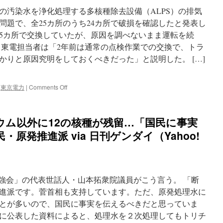
不
の汚染水を浄化処理する多核種除去設備（ALPS）の排気
都
問題で、全25カ所のうち24カ所で破損を確認したと発表し
合
25カ所で交換していたが、原因を調べないまま運転を続
な
の
東電担当者は「2年前は通常の点検作業での交換で、トラ
か。
かりと原因究明をしておくべきだった」と説明した。 […]
福
一
原
on
,
東京電力
|
Comments Off
発
福
処
島
理
第
水
ウム以外に12の核種が残留…「国民に事実
1
を
フ
原発推進派 via 日刊ゲンダイ（Yahoo!
1km
ィ
先
ル
の
タ
海
ー
に
ほ
放
勉強会」の代表世話人・山本拓衆院議員がこう言う。 「断
ぼ
出
進派です。菅首相も支持しています。ただ、原発処理水に
全
す
とが多いので、国民に事実を伝えるべきだと思っていま
て
る
破
謎
24日に公表した資料によると、処理水を２次処理してもトリチ
損
via