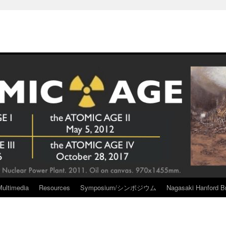
Multimedia
Resources
Symposium/シンポジウム
Nagasaki Hanford Br