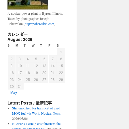
A nuclear power plant in Byron, Illinois.
Taken by photographer Joseph
Pobereskin (
http://pobereskin.com
).
カレンダー
August 2026
S
M
T
W
T
F
S
1
2
3
4
5
6
7
8
9
10
11
12
13
14
15
16
17
18
19
20
21
22
23
24
25
26
27
28
29
30
31
« May
Latest Posts / 最新記事
Ship modified for transport of used
MOX fuel via World Nuclear News
2026/05/06
Nuclear’s cleanup cost threatens the
expansion dream via DW
2026/03/21