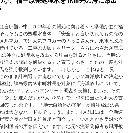
のか。福一原発処理水を1km先の海に放出
us:
Pacific
S
Islanders,
marine
scientists,
は言い難い中、2023年春の開始に向け着々と準備が進む福
urge
Japan
そもそもこの処理水自体、「安全」と言い切れるものなの
not
メルマガ』では人気ブロガーのきっこさんが、東電と政府
to
続けている「二重の大嘘」をリーク。さらにわざわざ海底
dump
Fukushima
先の沖合に処理水を放出する理由を訝るとともに、当時の
radioactive
り汚染水問題を解決する」と宣言するも、ただの一度も対
water
を強く批判しています。 […] しかし、これほど「反
into
the
このまま計画通りに進むのでしょうか？海洋放出の決定か
ocean
民報社は福島県内59市町村長を対象に「海洋放出について、
via
進んだか？」というアンケート調査を実施しました。その
Beyond
Nuclear
少しは進んだ」が5人（8％）で、83％に当たる49人の首
International
回答したのです。 「地元自治体の了解」が海洋放出の条
れは大きなハードルでしょう。また、4月5日には、全漁連
岸宏会長が岸田文雄首相と面会して「いささかも反対の立
業関係者の声を伝えています。地元の漁業関係者も風評被