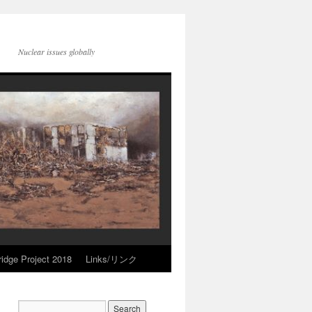
Nuclear issues globally
idge Project 2018
Links/リンク