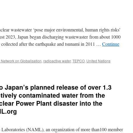
lear wastewater ‘pose major environmental, human rights risks’
st 2023, Japan began discharging wastewaster from about 1000
r collected after the earthquake and tsunami in 2011 …
Continue
c Network on Globalisation
,
radioactive water
,
TEPCO
,
United Nations
ific
to Japan’s planned release of over 1.3
ctively contaminated water from the
lear Power Plant disaster into the
ML.org
e Laboratories (NAML), an organization of more than100 member