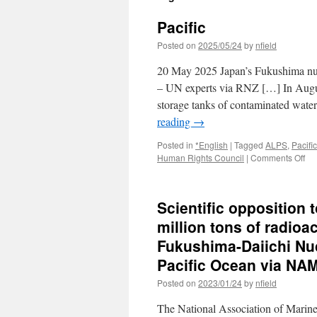
Pacific
Posted on
2025/05/24
by
nfield
20 May 2025 Japan’s Fukushima nuc
– UN experts via RNZ […] In Augu
storage tanks of contaminated wate
reading
→
Posted in
*English
|
Tagged
ALPS
,
Pacifi
on
Human Rights Council
|
Comments Off
Pac
Scientific opposition 
million tons of radioa
Fukushima-Daiichi Nuc
Pacific Ocean via NA
Posted on
2023/01/24
by
nfield
The National Association of Marin