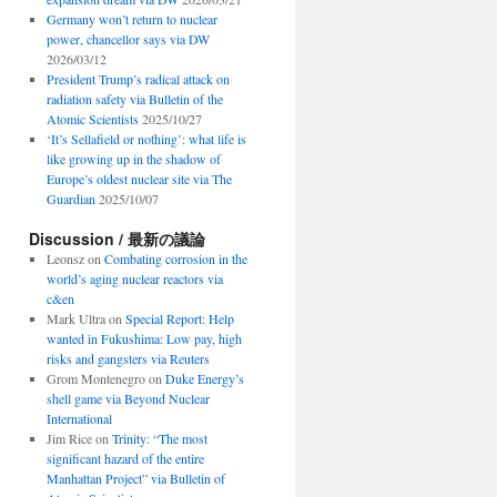
Germany won’t return to nuclear
power, chancellor says via DW
2026/03/12
President Trump’s radical attack on
radiation safety via Bulletin of the
Atomic Scientists
2025/10/27
‘It’s Sellafield or nothing’: what life is
like growing up in the shadow of
Europe’s oldest nuclear site via The
Guardian
2025/10/07
Discussion / 最新の議論
Leonsz
on
Combating corrosion in the
world’s aging nuclear reactors via
c&en
Mark Ultra
on
Special Report: Help
wanted in Fukushima: Low pay, high
risks and gangsters via Reuters
Grom Montenegro
on
Duke Energy’s
shell game via Beyond Nuclear
International
Jim Rice
on
Trinity: “The most
significant hazard of the entire
Manhattan Project” via Bulletin of