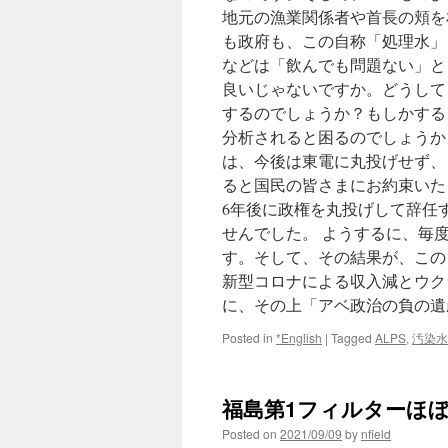
地元の漁業関係者や首長の頬を
も政府も、この自称「処理水」
などは「飲んでも問題ない」と
良いじゃないですか。どうして
するのでしょうか？もしかする
分析されると困るのでしょうか？
は、今後は東電に丸投げせず、
ると国民の皆さまにお約束いた
6年後に政権を丸投げして辞任
せんでした。 ようするに、毎
す。そして、その結果が、この
新型コロナによる収入減とウク
に、その上「アベ政治の負の遺
Posted in
*English
|
Tagged
ALPS
,
汚染水
福島第1フィルターほぼ全
Posted on
2021/09/09
by
nfield