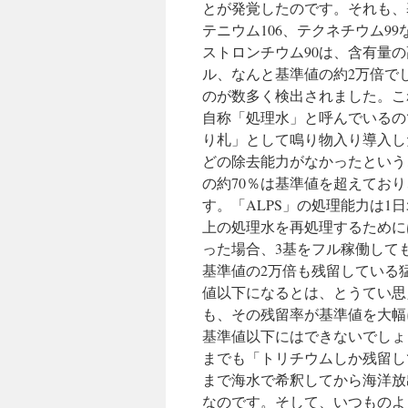
とが発覚したのです。それも、基
テニウム106、テクネチウム9
ストロンチウム90は、含有量の
ル、なんと基準値の約2万倍で
のが数多く検出されました。こ
自称「処理水」と呼んでいるの
り札」として鳴り物入り導入し
どの除去能力がなかったという
の約70％は基準値を超えており
す。「ALPS」の処理能力は1日5
上の処理水を再処理するために
った場合、3基をフル稼働して
基準値の2万倍も残留している
値以下になるとは、とうてい思
も、その残留率が基準値を大幅
基準値以下にはできないでしょ
までも「トリチウムしか残留し
まで海水で希釈してから海洋放
なのです。そして、いつものよ