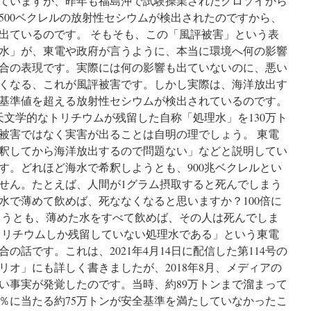
ていますが、昨年も福島沖で試験操業されたクロソイから
り500ベクレルの放射性セシウムが検出されたのですから、
出ているのです。 そもそも、この「風評被害」という表
水」が、東電や政府が言うように、本当に環境へ何の影響
合の表現です。実際には何の影響も出ていないのに、悪い
くなる、これが風評被害です。しかし実際は、海洋放出す
基準値を超える放射性セシウムが検出されているのです。
天文学的なトリチウムが残留した自称「処理水」を130万ト
被害ではなく実害が出ることは自明の理でしょう。 東電
釈してから海洋放出するので問題ない」などと説明してい
す。どれほど海水で希釈しようとも、900兆ベクレルとい
せん。たとえば、人間が1グラム摂取すると死んでしまう
水で薄めて飲めば、死ななくなると思いますか？100倍に
めようとも、薄めた水をすべて飲めば、その人は死んでしま
トリチウムしか残留していない処理水である」という東電
の話です。これは、2021年4月14日に配信した第114号の
オ」にも詳しく書きましたが、2018年8月、メディアの
い事実が発覚したのです。当時、約89万トンまで溜まって
4％に当たる約75万トンが安全基準を満たしていなかったこ