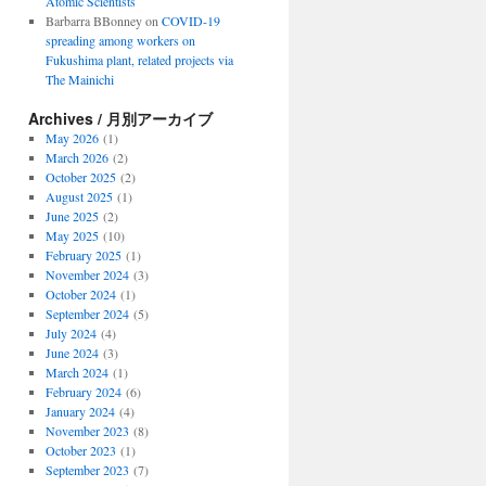
Atomic Scientists
Barbarra BBonney
on
COVID-19
spreading among workers on
Fukushima plant, related projects via
The Mainichi
Archives / 月別アーカイブ
May 2026
(1)
March 2026
(2)
October 2025
(2)
August 2025
(1)
June 2025
(2)
May 2025
(10)
February 2025
(1)
November 2024
(3)
October 2024
(1)
September 2024
(5)
July 2024
(4)
June 2024
(3)
March 2024
(1)
February 2024
(6)
January 2024
(4)
November 2023
(8)
October 2023
(1)
September 2023
(7)