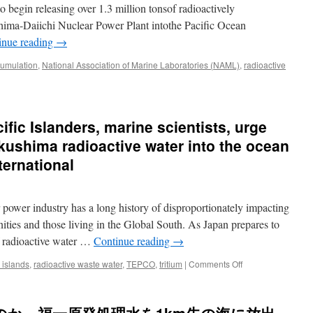
to begin releasing over 1.3 million tonsof radioactively
ima-Daiichi Nuclear Power Plant intothe Pacific Ocean
inue reading
→
umulation
,
National Association of Marine Laboratories (NAML)
,
radioactive
fic Islanders, marine scientists, urge
ushima radioactive water into the ocean
ternational
power industry has a long history of disproportionately impacting
ties and those living in the Global South. As Japan prepares to
f radioactive water …
Continue reading
→
on
c islands
,
radioactive waste water
,
TEPCO
,
tritium
|
Comments Off
Don’t
dump
on