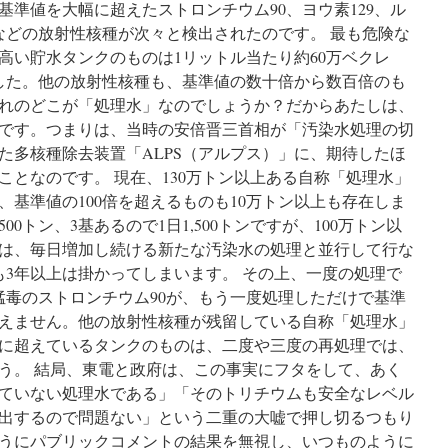
準値を大幅に超えたストロンチウム90、ヨウ素129、ル
9などの放射性核種が次々と検出されたのです。 最も危険な
高い貯水タンクのものは1リットル当たり約60万ベクレ
した。他の放射性核種も、基準値の数十倍から数百倍のも
れのどこが「処理水」なのでしょうか？だからあたしは、
です。つまりは、当時の安倍晋三首相が「汚染水処理の切
た多核種除去装置「ALPS（アルプス）」に、期待したほ
ことなのです。 現在、130万トン以上ある自称「処理水」
、基準値の100倍を超えるものも10万トン以上も存在しま
00トン、3基あるので1日1,500トンですが、100万トン以
は、毎日増加し続ける新たな汚染水の処理と並行して行な
も3年以上は掛かってしまいます。 その上、一度の処理で
猛毒のストロンチウム90が、もう一度処理しただけで基準
えません。他の放射性核種が残留している自称「処理水」
に超えているタンクのものは、二度や三度の再処理では、
う。 結局、東電と政府は、この事実にフタをして、あく
ていない処理水である」「そのトリチウムも安全なレベル
出するので問題ない」という二重の大嘘で押し切るつもり
うにパブリックコメントの結果を無視し、いつものように