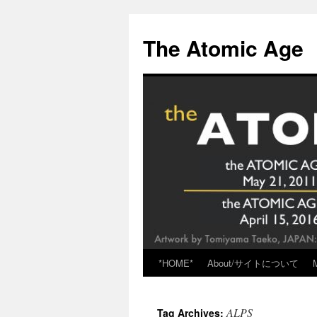
Skip
to
The Atomic Age
content
*HOME*
About/サイトについて
ALPS
Tag Archives: