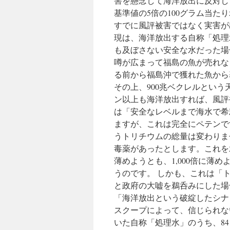
害を懸念して海洋放出に反対し
基準値の5倍の100グラム当た
すでに風評被害ではなく実害が
現は、海洋放出する自称「処理
も及ぼさない安全な水だった場
噂が広まって福島の魚が売れな
る前から福島沖で獲れた魚から
その上、900兆ベクレルという
ン以上も海洋放出すれば、風評
は「安全なレベルまで海水で希
ますが、これは完全にペテンで
うトリチウムの総量は変わりま
毒薬があったとします。これを
薄めようとも、1,000倍に薄
うのです。 しかも、これは「
と政府の大嘘を鵜呑みにした場合
「海洋放出という破綻したシナリ
スクープによって、信じられな
いた自称「処理水」のうち、8