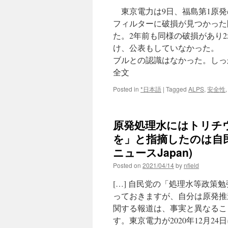
東京電力は9日、福島第1原発
フィルターに破損が見つかった
た。2年前も同様の破損があり
け、公表もしていなかった。 
ブルとの認識はなかった。しっ
全文
Posted in
*日本語
|
Tagged
ALPS
,
安全性
原発処理水にはトリチ
を」と指摘したのは自民・
ニュースJapan)
Posted on
2021/04/14
by
nfield
[…] 自民党の「処理水等政策
っておきますが、自分は原発推
関する報道は、事実と異なるこ
す。東京電力が2020年12月