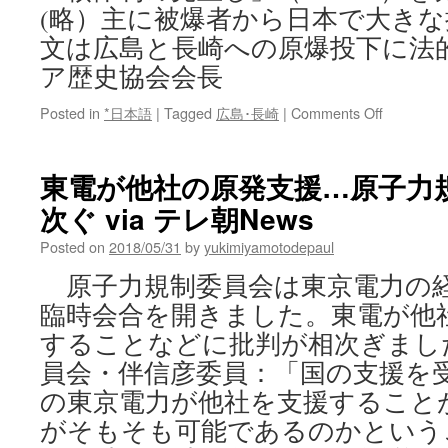
(略）主に被爆者から日本で大きな
文は広島と長崎への原爆投下に法
ア歴史協会会長
on
Posted in
*日本語
|
Tagged
広島･長崎
|
Comments Off
広
島
と
東電が他社の原発支援…原子力
長
次ぐ via テレ朝News
崎
へ
Posted on
2018/05/31
by
yukimiyamotodepaul
の
原
原子力規制委員会は東京電力の
爆
臨時会合を開きました。東電が他
投
下
することなどに批判が相次ぎまし
に
員会・伴信彦委員：「国の支援を
法
的
の東京電力が他社を支援すること
評
がそもそも可能であるのかという
価