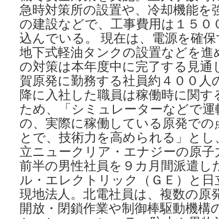
急時対策所の設置や、冷却機能を
の建設などで、工事費用は１５０
込んでいる。 現在は、電源を確
地下式軽油タンクの設置などを進
の対策は本年度中に完了する見通しだ
賀原発に勤務する社員約４００人
降に入社した職員は稼働時に関す
ため、「シミュレーターなどで運
の、実際に稼働している原発での
とで、技術力を高められる」とし
立ニュークリア・エナジーの原子
前半の男性社員を９カ月間派遣し
ル・エレクトリック（ＧＥ）と日
現地法人。北電社員は、複数の原
開放・閉鎖作業や制御棒駆動機構