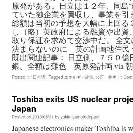
原発がある。日立は１２年、同島
ていた独企業を買収し、事業を引
総額は当初の予想を大幅に上回る
し（略）英政府による融資や出資
取り保証を求めて交渉中だ。 全
決まらないのに 英の計画地住民 
既出関連記事： 日立側、７５０億
銀、全額は難色 英原発計画 via 
Posted in
*日本語
|
Tagged
エネルギー政策
,
公正・共生
|
1 Com
Toshiba exits US nuclear proj
Japan
Posted on
2018/05/31
by
yukimiyamotodepaul
Japanese electronics maker Toshiba is 