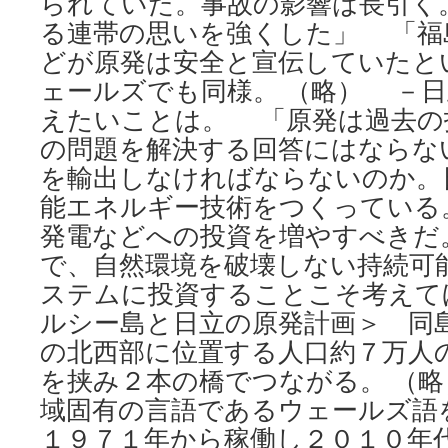
られていた。事故の影響は長引く
る連帯の思いを強くした」 「福
どが原発は安全と宣伝していたと
ェールズでも同様。 （略） －
えたいことは。 「原発は過去の
の問題を解決する回答にはならな
を輸出しなければならないのか。
能エネルギー技術をつくっている
発電などへの投資を増やすべきだ
で、自然環境を破壊しない持続可
ステムに投資することこそ考えて
ルシー島と日立の原発計画＞ 同
の北西部に位置する人口約７万人
を挟み２本の橋でつながる。 （略
域固有の言語であるウェールズ語
１９７１年から稼働し２０１０年