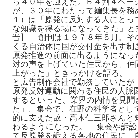
ら４０年を迎えた。Ｂ４判４ペー
が、３０年にわたって編集長を務
１）は「原発に反対する人にとっ
な知識を得る場になってきた」と
晋】 創刊は１９７８年５月。そ
くる自治体に国が交付金を出す制
原発推進の前面に出るようになっ
対の声を上げていた住民から、仲
上がった」ときっかけを語る。 
と広告制作会社で勤務していたが
原発反対運動に関わる住民の人脈
するといった、業界の内情を見聞
た」。集会で、在野の科学者とし
的に支えた故・高木仁三郎さんと
わるようになった。 集会や訴訟
て反原発を訴える各地の住民に、