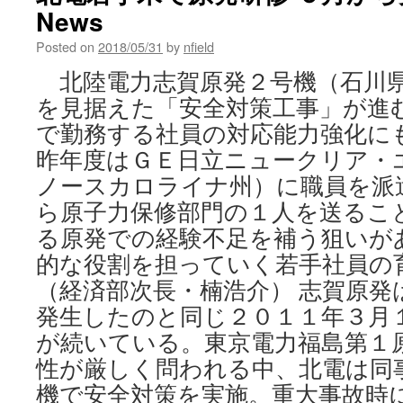
News
Posted on
2018/05/31
by
nfield
北陸電力志賀原発２号機（石川県
を見据えた「安全対策工事」が進
で勤務する社員の対応能力強化に
昨年度はＧＥ日立ニュークリア・
ノースカロライナ州）に職員を派
ら原子力保修部門の１人を送るこ
る原発での経験不足を補う狙いが
的な役割を担っていく若手社員
（経済部次長・楠浩介） 志賀原発
発生したのと同じ２０１１年３月
が続いている。東京電力福島第１
性が厳しく問われる中、北電は同
機で安全対策を実施。重大事故時