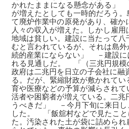
かれたままになる懸念がある」 
が増えたとしても一時的だろう。
て廃炉作業中の原発があり、確か
人々の収入が増えた。しかし雇用
地域は貧しい。建設に当たって八
むと言われているが、それは島外
続的産業にならない」 －建設に
れる見通しだ。 「（三兆円規模
政府は二兆円を日立の子会社に融
る。だが、緊縮財政が敷かれてい
育や医療などの予算が減らされて
活者や困窮者が増えている。二兆
うべきだ」 －今月下旬に来日し
した。 「飯舘村などで見たこと
た。汚染された土が袋に詰められ