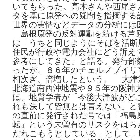
いてもらった。高木さんや西尾さ
タを基に原発への疑問を指摘する
世界の実情などデータの分析には
島根原発の反対運動を続ける芦
は「うちと同じようにそばを活断
住民が行政や電力会社にどう訴え
参考にしてきた」と語る。発行部
ったが、８６年のチェルノブイリ
相次ぎ、倍増したという。 大津
北海道南西沖地震や９５年の阪神
は、地質学者が「今後大津波がど
れも決して皆無とは言えない」と
の直前に発行された号では「福島
転』という未曽有のリスクをはら
だれこもうとしている」として、