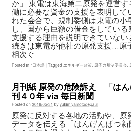
が
か」 東電は東海第二原発を運営す
必
働に必要な資金の支援を表明してい
要
れた会合で、規制委側は東電の小
＝
ロ
し、国から巨額の借金をしている
シ
支援する理由を説明できていない
ア
歴
続きは東電が他社の原発支援…原
史
相次ぐ
協
会
Posted in
*日本語
|
Tagged
エネルギー政策
,
原子力規制委員会
,
会
長
via
Sputnik
月刊紙 原発の危険訴え 「は
刊４０年 via 毎日新聞
Posted on
2018/05/31
by
yukimiyamotodepaul
原発に反対する各地の活動や、原
データを伝える「はんげんぱつ新