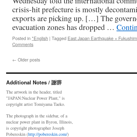
Wednesday told the international commu
crisis-hit prefecture is mostly decontami
exports are picking up. […] The governor
evacuation zones has dropped …
Conti
Posted in
*English
|
Tagged
East Japan Earthquake + Fukushi
Comments
←
Older posts
Additional Notes / 謝辞
The artwork in the header, titled
"JAPAN:Nuclear Power Plant," is
copyright artist Tomiyama Taeko.
The photograph in the sidebar, of a
nuclear power plant in Byron, Illinois,
is copyright photographer Joseph
Pobereskin (
http://pobereskin.com/
)