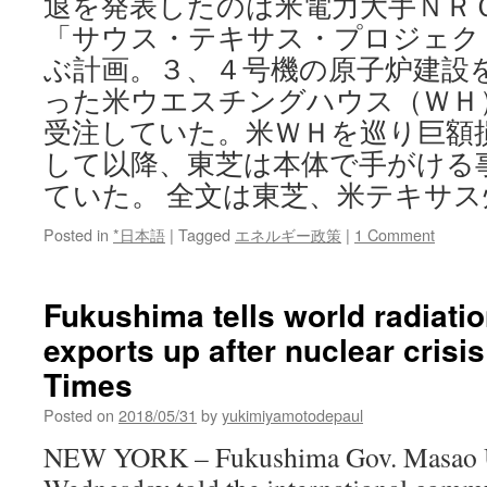
退を発表したのは米電力大手ＮＲ
「サウス・テキサス・プロジェク
ぶ計画。３、４号機の原子炉建設
った米ウエスチングハウス（ＷＨ
受注していた。米ＷＨを巡り巨額損
して以降、東芝は本体で手がける
ていた。 全文は東芝、米テキサ
Posted in
*日本語
|
Tagged
エネルギー政策
|
1 Comment
Fukushima tells world radiatio
exports up after nuclear crisi
Times
Posted on
2018/05/31
by
yukimiyamotodepaul
NEW YORK – Fukushima Gov. Masao U