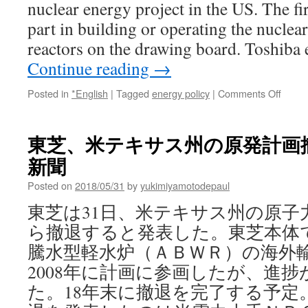
nuclear energy project in the US. The fi
part in building or operating the nuclear
reactors on the drawing board. Toshiba
Continue reading
→
on
Posted in
*English
|
Tagged
energy policy
|
Comments Off
Toshi
exits
US
東芝、米テキサス州の原発計画撤退
nucle
新聞
projec
via
Posted on
2018/05/31
by
yukimiyamotodepaul
NHK
World
東芝は31日、米テキサス州の原子
Japan
ら撤退すると発表した。東芝本体
騰水型軽水炉（ＡＢＷＲ）の海外
2008年に計画に参画したが、進
た。18年末に撤退を完了する予定。