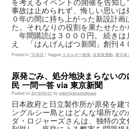
を考えるイベントの開催を告知し
事故は止められず、悔しい思いは
０年の間に持ち上がった新設計画
た。それなりの役割を果たせたか
年間購読は３０００円。 続きは
え 「はんげんぱつ新聞」創刊４
Posted in
*日本語
|
Tagged
エネルギー政策
,
反原発運動
,
東日本
原発ごみ、処分地決まらないの
民 一問一答 via 東京新聞
Posted on
2018/05/31
by
yukimiyamotodepaul
日本政府と日立製作所が原発を建
ングルシー島とはどんな場所なの
ダ・ロジャーズさんは、独特の文