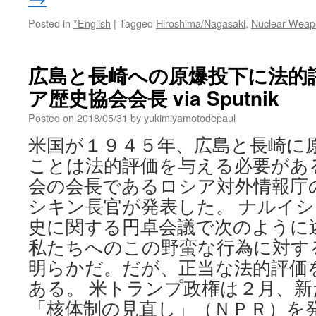
Posted in
*English
|
Tagged
Hiroshima/Nagasaki
,
Nuclear Weap
広島と長崎への原爆投下に法的
ア歴史協会会長 via Sputnik
Posted on
2018/05/31
by
yukimiyamotodepaul
米国が１９４５年、広島と長崎に
ことは法的評価を与える必要があ
会の会長であるロシア対外情報庁
シキン長官が発表した。 ナルイ
史に関する円卓会議で次のように
私たちへのこの野蛮な行為に対す
明らかだ。だが、正当な法的評価
ある。 米トランプ政権は２月、
「核体制の見直し」（ＮＰＲ）を