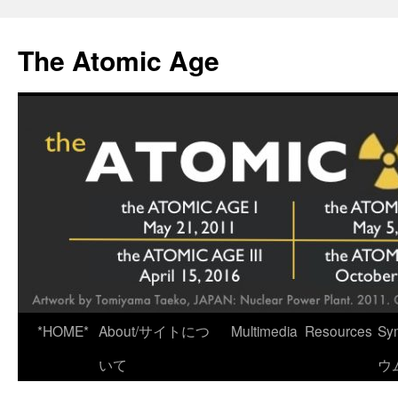
Skip
to
The Atomic Age
content
*HOME*
About/サイトにつ
Multimedia
Resources
Sy
いて
ウ