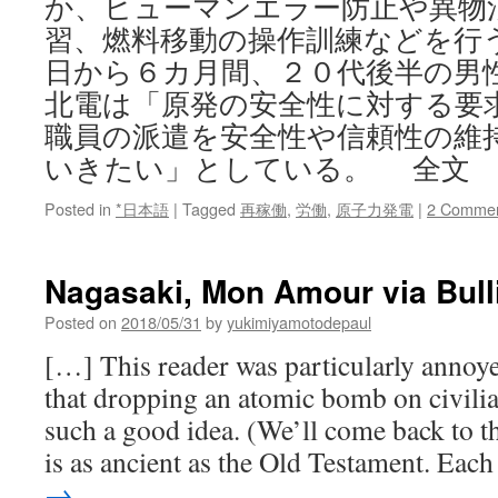
か、ヒューマンエラー防止や異物
習、燃料移動の操作訓練などを行う
日から６カ月間、２０代後半の男
北電は「原発の安全性に対する要
職員の派遣を安全性や信頼性の維
いきたい」としている。 全文
Posted in
*日本語
|
Tagged
再稼働
,
労働
,
原子力発電
|
2 Comme
Nagasaki, Mon Amour via Bull
Posted on
2018/05/31
by
yukimiyamotodepaul
[…] This reader was particularly annoy
that dropping an atomic bomb on civili
such a good idea. (We’ll come back to t
is as ancient as the Old Testament. Ea
→