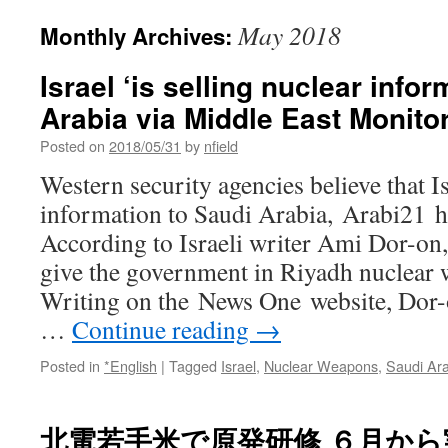
May 2018
Monthly Archives:
Israel ‘is selling nuclear infor
Arabia via Middle East Monito
Posted on
2018/05/31
by
nfield
Western security agencies believe that Is
information to Saudi Arabia, Arabi21 h
According to Israeli writer Ami Dor-on,
give the government in Riyadh nuclear w
Writing on the News One website, Dor-on
…
Continue reading
→
Posted in
*English
|
Tagged
Israel
,
Nuclear Weapons
,
Saudi Ar
北電若手米で原発研修 ６月から実地