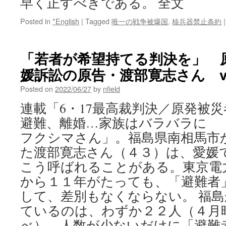
早く正すべきである。 全文
Posted in
*English
|
Tagged
唯一の戦争被爆国
,
核兵器禁止条約
|
「若者が希望持てる判決を」 
媛訴訟の原告・渡部寛志さん vi
Posted on
2022/06/27
by
nfield
連載「6・17最高裁判決／原発被災
避難、離婚…家族はバラバラに 
フクシマさん」。福島県南相馬市
た渡部寛志さん（４３）は、愛媛
こう呼ばれることがある。東京電
から１１年がたっても、「避難者
して、差別もなくならない。 福
ているのは、わずか２２人（４月
べ）。人数が少ないだけに「避難