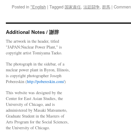
Posted in
*English
|
Tagged
国家責任
,
法廷闘争
,
群馬
|
Comment
Additional Notes / 謝辞
The artwork in the header, titled
"JAPAN:Nuclear Power Plant," is
copyright artist Tomiyama Taeko.
The photograph in the sidebar, of a
nuclear power plant in Byron, Illinois,
is copyright photographer Joseph
Pobereskin (
http://pobereskin.com/
)
This website was designed by the
Center for East Asian Studies, the
University of Chicago, and is
administered by Masaki Matsumoto,
Graduate Student in the Masters of
Arts Program for the Social Sciences,
the University of Chicago.