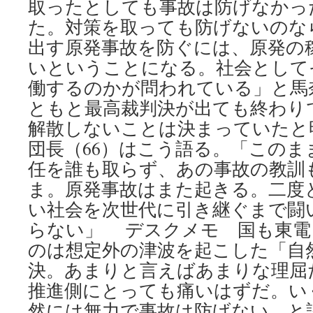
取ったとしても事故は防げなかっ
た。対策を取っても防げないのな
出す原発事故を防ぐには、原発の
いということになる。社会として
働するのかが問われている」と馬
ともと最高裁判決が出ても終わり
解散しないことは決まっていたと
団長（66）はこう語る。「このま
任を誰も取らず、あの事故の教訓
ま。原発事故はまた起きる。二度
い社会を次世代に引き継ぐまで闘
らない」 デスクメモ 国も東電
のは想定外の津波を起こした「自
決。あまりと言えばあまりな理屈
推進側にとっても痛いはずだ。い
然には無力で事故は防げない、と