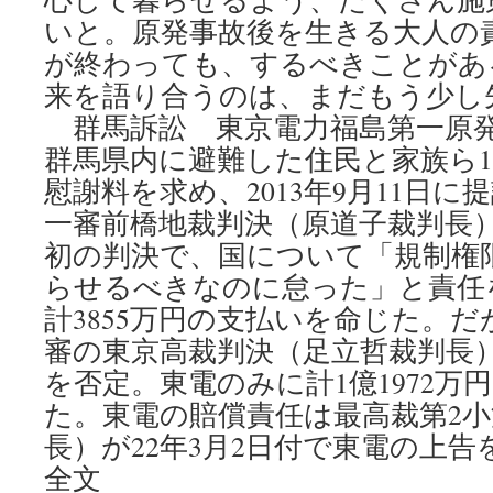
いと。原発事故後を生きる大人の
が終わっても、するべきことがあ
来を語り合うのは、まだもう少し
群馬訴訟 東京電力福島第一原
群馬県内に避難した住民と家族ら1
慰謝料を求め、2013年9月11日に提
一審前橋地裁判決（原道子裁判長
初の判決で、国について「規制権
らせるべきなのに怠った」と責任
計3855万円の支払いを命じた。だが
審の東京高裁判決（足立哲裁判長
を否定。東電のみに計1億1972万
た。東電の賠償責任は最高裁第2
長）が22年3月2日付で東電の上
全文