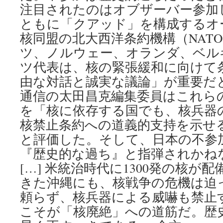
注目されたのはオブザーバー参加
ともに「クアッド」を構成するオ
核同盟の北大西洋条約機構（NAT
ツ、ノルウェー、オランダ、ベル
ツ代表は、核の緊張緩和に向けて
由な対話と誠実な議論」が重要だ
通信の太田昌克編集委員はこれら
を「核に依存する国でも、核兵器
核禁止条約への道義的支持を示せ
と評価した。そして、日本の不参
『歴史的な過ち』と指弾されかね
[…] 米統治時代に1300発の核が
きた沖縄にも、核戦争の危機は迫
頼らず、核兵器による威嚇も禁止
こそが「核廃絶」への道筋だ。歴