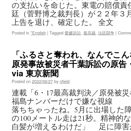
の支払いを命じた。東電の賠償責
廷（菅野博之裁判長）が２２年３
上告を退け、確定した。 全文
Posted in
*English
|
Tagged
愛媛訴訟
,
最高裁
,
法廷闘争
|
Comme
「ふるさと奪われ、なんでこ
原発事故被災者千葉訴訟の原
via 東京新聞
Posted on
2022/06/27
by
nfield
連載「6・17最高裁判決／原発被災
福島ナンバーだけで嫌な視線 
落ちちゃったね。5月に出場した
の100メートル走は21秒。精神的
白髪が増えるわけだ」 足に障害