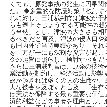
くても、原発事故の発生に因果関
た。 ◆多重的な防護対策「検討
れに対し、三浦裁判官は津波が予
らも遡上そじょうする可能性の想
ろ当然」とし、津波の大きさも相
るべきだと言及。津波の侵入口や
も国内外で当時実績があり、それ
を「万が一にも深刻な災害が起こ
令の趣旨に照らし、検討すべき
さらに三浦裁判官は、原発の技術
業活動を制約し、経済活動に影響
故が起きれば多くの人の生命や、
大な被害を及ぼすと言及。「生存
は憲法が保障する最も重要な価値
済的利益などの事情を理由とし、