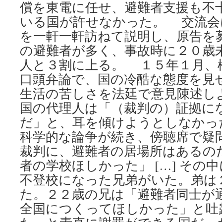
償を東電に任せ、避難者支援も不
いる国が許せなかった。 交流会
を一軒一軒訪ねて説明し、原告を
の避難者が多く、事故時に２０歳
人と３割に上る。 １５年１月、
口頭弁論で、国の冷酷な態度を見
生活の苦しさを法廷で意見陳述し
国の代理人は「（裁判の）証拠に
だ」と、耳を傾けようとしなかっ
科学的な論争が続き、傍聴席で疑
裁判に、避難者の居場所はあるの
者の学校ほしかった」 […] その
不登校になった兄弟がいた。弟は
た。２２歳の兄は「避難者同士が
全国につくってほしかった」と吐