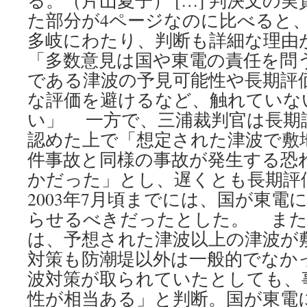
る。（片山夏子） […] 判決文の
た部分が4ページなのに比べると
多岐にわたり、判断も詳細な理由
「多数意見は国や東電の責任を問
である津波の予見可能性や長期評
な評価を避けるなど、触れていな
い」 一方で、三浦裁判官は長期
認めた上で「想定された津波で敷
件事故と同様の事故が発生する恐
かだった」とし、遅くとも長期評
2003年7月頃までには、国が東電
らせるべきだったとした。 また
は、予想された津波以上の津波が
対策も防潮堤以外は一般的でなか
波対策が取られていたとしても、
性が相当ある」と判断。国が東電