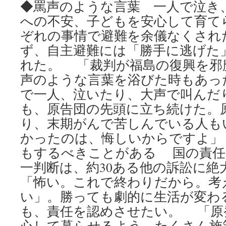
◆罵声のような言葉 一人で泣き、叫
への不安、子どもを安心して育て
ぞれの事情で避難を余儀なくされ
ず、自主避難には「勝手に逃げた
れた。 「裁判が福島の復興を邪
声のような言葉を浴びた時もあっ
で一人、泣いたり、大声で叫んだ
も、原告団の先頭に立ち続けた。
り、末期がんで苦しんでいる人も
かったのは、悔しいからですよ」
もするべきことがある 国の責任
一判断は、約30ある他の訴訟に絶
「怖い。これで終わりだから。考
い」。勝っても劇的に生活が変わ
も、責任を認めさせたい。 「原
心して暮らせるよう、たくさん施