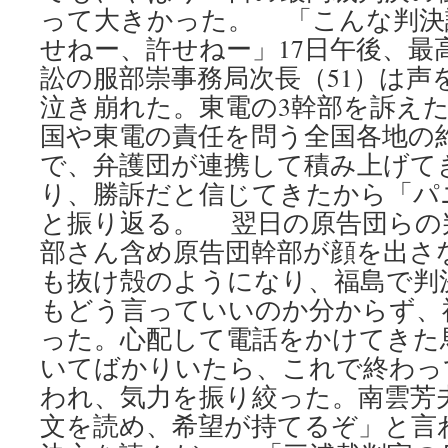
って大きかった。 「こんな判決
せねー、許せねー」17日午後、最
訟の服部崇事務局次長（51）は声
泣き崩れた。東電の3幹部を訴え
国や東電の責任を問う全国各地の約
で、弁護団が連携して積み上げて
り、勝訴だと信じてきたから「パ
と振り返る。 翌日の原告団らの
部さん含め原告団幹部が顔を出さ
も抜け殻のようになり、福島で判
もどう言っていいのか分からず、
った。心配して電話をかけてきた
いてばかりいたら、これで終わっ
われ、気力を振り絞った。南雲芳
文を読め、希望が持てるぞ」と言