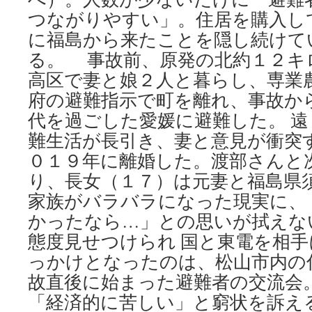
つながりやすい」。住居を購入し
に福島から来たことを隠し続けて
る。 事故前、原発の北約１２キ
高区で妻と娘２人と暮らし、専業
府の避難指示で町を離れ、事故か
代を過ごした愛媛に避難した。 
難生活が長引き、妻と意見が衝突
０１９年に離婚した。渡部さんと
り、長女（１７）は元妻と福島県
家族がバラバラになった現実に、
かったなら…」との思いが拭えな
態度見せつけられ 国と東電を相
っかけとなったのは、松山市内の
故直後に始まった避難者の交流会
「経済的に苦しい」と窮状を訴え