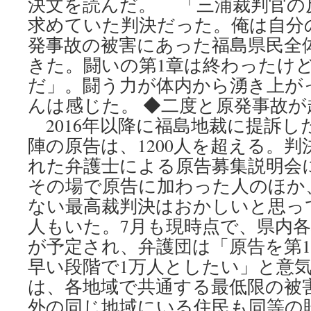
決文を読んだ。 「三浦裁判官の
求めていた判決だった。俺は自分
発事故の被害にあった福島県民全
きた。闘いの第1章は終わったけど
だ」。闘う力が体内から湧き上が
んは感じた。 ◆二度と原発事故が起
2016年以降に福島地裁に提訴し
陣の原告は、1200人を超える。
れた弁護士による原告募集説明会に
その場で原告に加わった人のほか
ない最高裁判決はおかしいと思っ
人もいた。7月も現時点で、県内各
が予定され、弁護団は「原告を第1
早い段階で1万人としたい」と意気
は、各地域で共通する最低限の被
外の同じ地域にいる住民も同等の