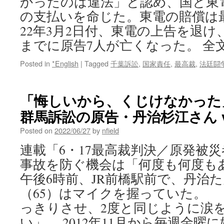
かったのは違法」と認め、国と東電に
の支払いを命じた。東電の賠償は
22年3月2日付、東電の上告を退け
までに原告7人が亡くなった。 全
Posted in
*English
|
Tagged
千葉訴訟
,
国家責任
,
最高裁
,
法廷闘
「悔しいから、くじけなかった
群馬訴訟の原告・丹治杉江さん v
Posted on
2022/06/27
by
nfield
連載「6・17最高裁判決／原発被災
事故を防ぐ機会は「何度も何度も
午後6時前、JR前橋駅前で、丹治
（65）はマイクを握っていた。
っきりさせ、2度と同じように涙
い」 2012年11月から毎週金曜