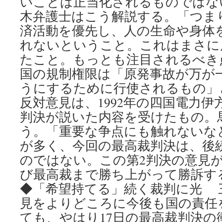
いことは正当化されるものではな
木弁護士はこう解説する。「つま
済活動を優先し、人の生命や身体
れないということ。これはまさに
たこと。もっとも注目されるべ
国の規制権限は「原発事故が万が
うにするために行使されるもの」
反対意見は、1992年の四国電力
判決が説いた内容を受けたもの。
う。「重要な争点にも触れないな
が多く、今回の最高裁判決は、後
のではない。この第2判決の意見
び最高裁まで勝ち上がって勝訴す
◆「希望持てる」続く裁判に光 
見をよりどころに今後も国の責任
ても、やはり17日の最高裁判決の