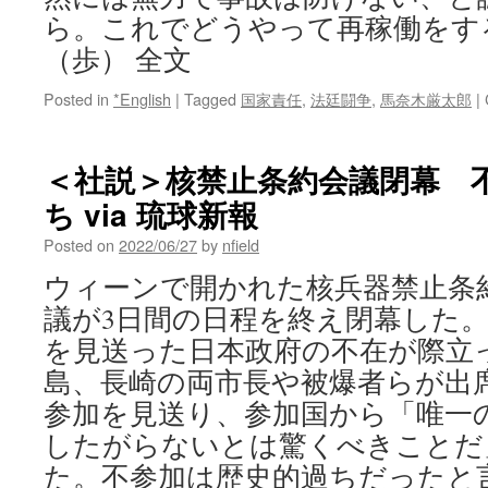
ら。これでどうやって再稼働をす
（歩） 全文
Posted in
*English
|
Tagged
国家責任
,
法廷闘争
,
馬奈木厳太郎
|
＜社説＞核禁止条約会議閉幕 
ち via 琉球新報
Posted on
2022/06/27
by
nfield
ウィーンで開かれた核兵器禁止条
議が3日間の日程を終え閉幕した
を見送った日本政府の不在が際立
島、長崎の両市長や被爆者らが出
参加を見送り、参加国から「唯一
したがらないとは驚くべきことだ
た。不参加は歴史的過ちだったと言