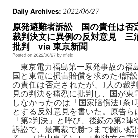
2022/06/27
Daily Archives:
原発避難者訴訟 国の責任は否
裁判決文に異例の反対意見 三
批判 via 東京新聞
Posted on
2022/06/27
by
nfield
東京電力福島第一原発事故の福
国と東電に損害賠償を求めた4訴
の責任は否定されたが、1人の裁判
見の判決を痛烈に批判し、国が東
しなかったのは「国家賠償法1条1
とする反対意見を書いた。原告ら
「第2判決」と呼び、後続の第2陣
訴訟で、最高裁で勝つまで闘い続