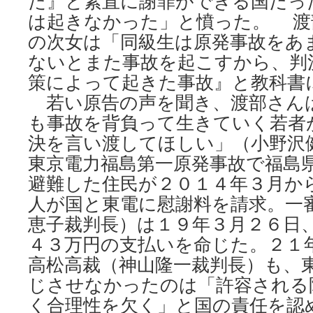
た』と素直に謝罪ができる国だっ
は起きなかった」と憤った。 渡
の次女は「同級生は原発事故をあ
ないとまた事故を起こすから、判
策によって起きた事故』と教科書
若い原告の声を聞き、渡部さん
も事故を背負って生きていく若者
決を言い渡してほしい」（小野
東京電力福島第一原発事故で福島
避難した住民が２０１４年３月か
人が国と東電に慰謝料を請求。一
恵子裁判長）は１９年３月２６日
４３万円の支払いを命じた。２１
高松高裁（神山隆一裁判長）も、
じさせなかったのは「許容される
く合理性を欠く」と国の責任を認