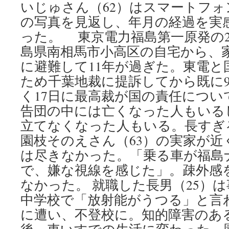
いじゅさん（62）はスマートフ
の写真を見返し、年月の経過を実
った。 東京電力福島第一原発の
島県南相馬市小高区の自宅から、
に避難して11年が過ぎた。東電と
ため千葉地裁に提訴してから既に
く17日に最高裁が国の責任につ
告団の中には亡くなった人もいる
立てなくなった人もいる。長すぎ
園枝そのえさん（63）の実家が近
は尽きなかった。「乗る車が福島
で、嫌な視線を感じた」。疎外感
なかった。 就職した長男（25）
中学校で「放射能がうつる」と言
に遭い、不登校に。知的障害のある