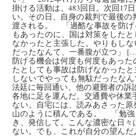
掛ける活動は、483回目。次回17
い。その日、自身の裁判で最後の
渡される。 「過酷な事故を防げ
もあったのに、国は対策をしたと
なかったと主張した。やりもしな
だったなんて、一番腹が立つ」 [
防げる機会は何度も何度もあった
たとしても事故は防げなかったと
しないでやっても無駄だったなん
法廷に毎回通い、他の避難者の訴
各地に足を運んだ。交通費や休業
ない。自宅には、読みあさった原
山のように積んである。 「勉強
き、発信して。こんな濃密な日々
ない。でも、これが自分の望んだ