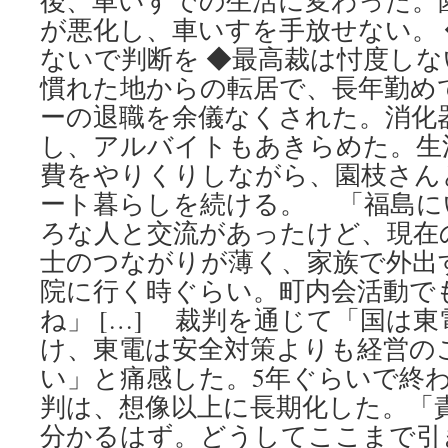
後、車いすでの生活に変わった。
が悪化し、車いすを手放せない。
ないで判断を ◆最高裁は忖度し
慣れた地からの転居で、長年勤め
ーの退職を余儀なくされた。消化
し、アルバイトもあきらめた。生
費をやりくりしながら、園枝さん
ート暮らしを続ける。 「福島に
ろな人と交流があったけど、現在
士のつながりが薄く、家族で外出
院に行く時ぐらい。町内会活動で
ね」 […] 裁判を通じて「国は
け、東電は安全対策よりも経営の
い」と痛感した。5年ぐらいで終
判は、想像以上に長期化した。「
分かるはず。どうしてここまで引