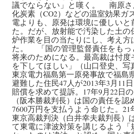
議でならない」と嘆く。 南原さ
化炭素（CO2）などの温室効果ガ
電よりも、原発は環境に優しいと
た。だが、放射能で汚染した土の
炉作業を目の当たりにし、考え方
た。 「国の管理監督責任をもっ
将来のためになる。最高裁は忖度
を下してほしい」（山口登史、
東京電力福島第一原発事故で福島
避難した住民47人が2013年3月1
賠償を求めて提訴。17年9月22日
（阪本勝裁判長）は国の責任を認
7600万円を支払うよう命じた。21
東京高裁判決（白井幸夫裁判長）
て東電に津波対策を講じるよう「