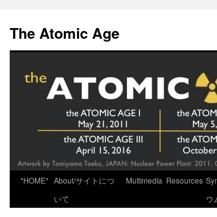
Skip
to
The Atomic Age
content
*HOME*
About/サイトにつ
Multimedia
Resources
Sy
いて
ウ