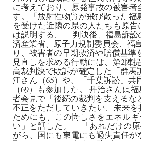
に考えており、原発事故の被害者
す。「放射性物質が飛び散った福
を受けた近隣の県の人たちも原告
は説明する。 判決後、福島訴訟
済産業省、原子力規制委員会、福
り、被害者の早期救済や賠償基準
見直しを求める行動には、第2陣
高裁判決で敗訴が確定した「群馬
江さん（65）や、「千葉訴訟」共
（69）も参加した。 丹治さんは
者会見で「後続の裁判を支えるな
不正をただしていきたい。未来を
ためにも、この悔しさをエネルギ
い」と話した。 「あれだけの原
がら、国にも東電にも過失責任が