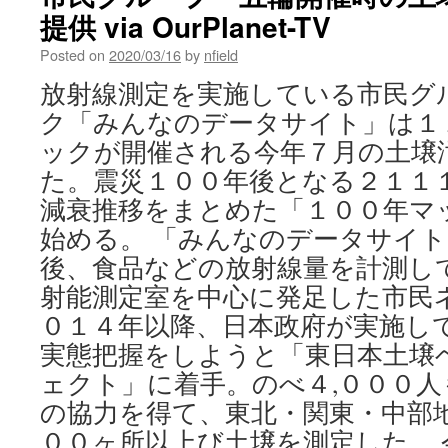
提供 via OurPlanet-TV
Posted on
2020/03/16
by
nfield
放射線測定を実施している市民グ
ク「みんなのデータサイト」は１
ックが開催される今年７月の土壌
た。震災１００年後となる２１１
減衰推移をまとめた「１００年マ
始める。 「みんなのデータサイ
後、食品などの放射線量を計測し
射能測定室を中心に発足した市民
０１４年以降、日本政府が実施し
実態把握をしようと「東日本土壌
ェクト」に着手。のべ４,０００
の協力を得て、東北・関東・中部地
００ヶ所以上び土壌を測定した。 