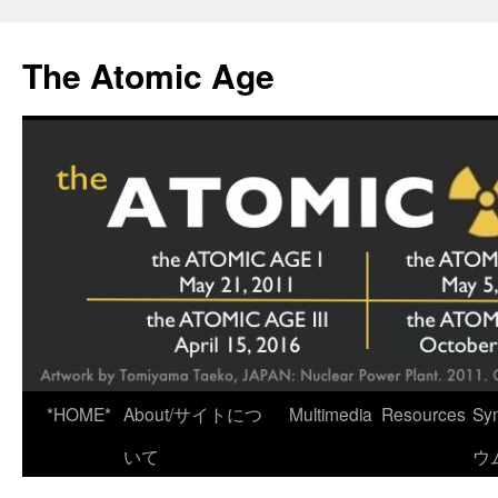
Skip
to
The Atomic Age
content
*HOME*
About/サイトにつ
Multimedia
Resources
Sy
いて
ウ