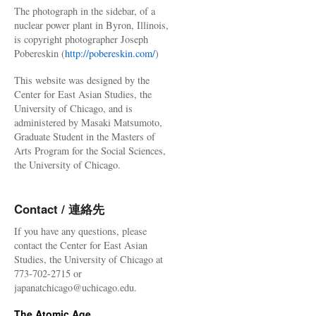
The photograph in the sidebar, of a
nuclear power plant in Byron, Illinois,
is copyright photographer Joseph
Pobereskin (
http://pobereskin.com/
)
This website was designed by the
Center for East Asian Studies, the
University of Chicago, and is
administered by Masaki Matsumoto,
Graduate Student in the Masters of
Arts Program for the Social Sciences,
the University of Chicago.
Contact / 連絡先
If you have any questions, please
contact the Center for East Asian
Studies, the University of Chicago at
773-702-2715 or
japanatchicago@uchicago.edu.
The Atomic Age