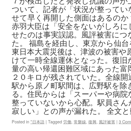
７が検出したと発表し抗議の声が
ついて、記者が「状況が整ってい
せて早く再開した側面はあるのか
赤羽大臣は「安全をないがしろに
せたのは事実誤認。風評被害につ
た。 福島を経由し、東京から仙台
東日本大震災後は、津波の被害や
けて一時全線運休となった。復旧
量の高い帰還困難区域にあった富
２０キロが残されていた。全線開
駅から原ノ町駅間は、広野駅を除
る。住民からは「スーパーや病院
整っていないから心配。駅員さん
寂しい」との声が漏れた。 全文と
Posted in
*日本語
|
Tagged
労働
,
常磐線
,
復興
,
風評被害
|
3 Com