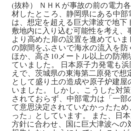
(抜粋） ＮＨＫが事故の前の電力
材したところ、静岡県にある中部
は、想定を超える巨大津波で地下
敷地内に入り込む可能性を考え、
より高めた扉の設置を進めていま
の隙間をふさいで海水の流入を防
ほか、高さ10メートル以上の防潮
ていました。 日本原子力発電も
えで、茨城県の東海第二原発で想
として盛り土の造成や原子炉建屋
いました。 しかし、こうした対
されておらず、中部電力は「一部
て意思決定されていなかったため
った」としています。 また、日
方針に合わせ、国に巨大津波への