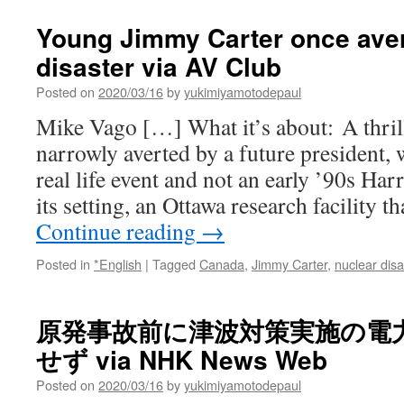
Young Jimmy Carter once aver
disaster via AV Club
Posted on
2020/03/16
by
yukimiyamotodepaul
Mike Vago […] What it’s about: A thrill
narrowly averted by a future president, 
real life event and not an early ’90s Ha
its setting, an Ottawa research facility 
Continue reading
→
Posted in
*English
|
Tagged
Canada
,
Jimmy Carter
,
nuclear disa
原発事故前に津波対策実施の電
せず via NHK News Web
Posted on
2020/03/16
by
yukimiyamotodepaul