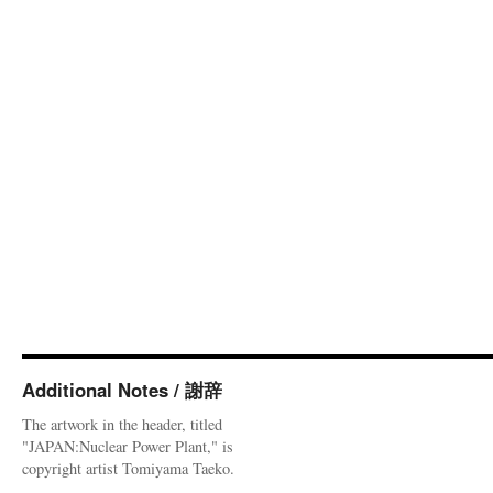
Additional Notes / 謝辞
The artwork in the header, titled
"JAPAN:Nuclear Power Plant," is
copyright artist Tomiyama Taeko.