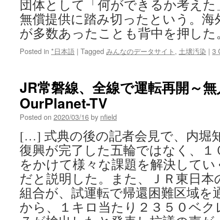
団体として「何ができるか考えた
無償提供に踏み切ったという。海
が多数あったことも背中を押した。 
Posted in
*日本語
|
Tagged
みんなのデータサイト
,
土壌汚染
|
3
JR常磐線、全線で運転再開～無人
OurPlanet-TV
Posted on
2020/03/16
by
nfield
[…] 式典の後の記者会見で、内
復興が完了した五輪ではなく、１
をかけて様々な課題を解決してい
だと説明した。また、ＪＲ東日本
組合が、試運転で帰還困難区域を
から、１キロ当たり２３５０ベク