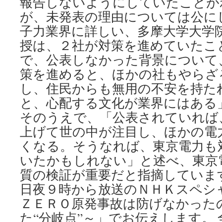
報告しないようにしていたことが
が、未発表の理由については公に
子力業界に詳しい、多摩大学大学
授は、２社が対策を進めていたこ
で、公表しなかった背景について
策を進めると、ほかの社もやらざ
し、住民からも無用の不安を持た
と、心配する文化が業界にはある
そのうえで、「公表されていれば
上げて世の中が注目し、ほかの電
くなる。そうなれば、東京電力も
いたかもしれない」と述べ、東京
質の検証が重要だと指摘しています
日夜９時から放送のＮＨＫスペシ
ＺＥＲＯ原発事故は防げなかった
た“分岐点”～」でお伝えします。