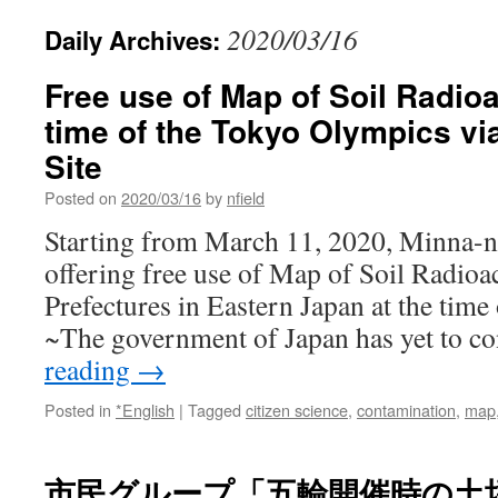
2020/03/16
Daily Archives:
Free use of Map of Soil Radioac
time of the Tokyo Olympics vi
Site
Posted on
2020/03/16
by
nfield
Starting from March 11, 2020, Minna-no
offering free use of Map of Soil Radioac
Prefectures in Eastern Japan at the tim
~The government of Japan has yet to c
reading
→
Posted in
*English
|
Tagged
citizen science
,
contamination
,
map
市民グループ「五輪開催時の土