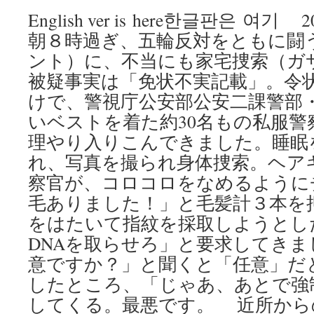
English ver is here한글판은 여
朝８時過ぎ、五輪反対をともに闘
ント）に、不当にも家宅捜索（ガ
被疑事実は「免状不実記載」。令
けで、警視庁公安部公安二課警部
いベストを着た約30名もの私服警
理やり入りこんできました。睡眠
れ、写真を撮られ身体捜索。ヘア
察官が、コロコロをなめるように
毛ありました！」と毛髪計３本を
をはたいて指紋を採取しようとし
DNAを取らせろ」と要求してき
意ですか？」と聞くと「任意」だ
したところ、「じゃあ、あとで強
してくる。最悪です。 近所から