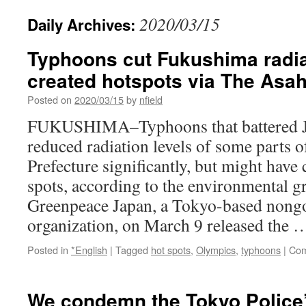
2020/03/15
Daily Archives:
Typhoons cut Fukushima radiat
created hotspots via The Asa
Posted on
2020/03/15
by
nfield
FUKUSHIMA–Typhoons that battered J
reduced radiation levels of some parts
Prefecture significantly, but might have 
spots, according to the environmental 
Greenpeace Japan, a Tokyo-based nong
organization, on March 9 released the
Posted in
*English
|
Tagged
hot spots
,
Olympics
,
typhoons
|
Com
We condemn the Tokyo Police