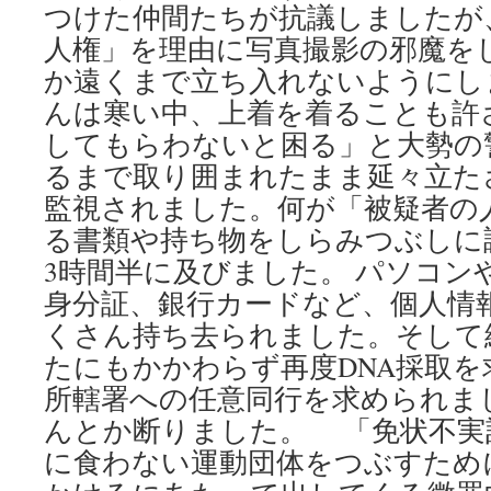
つけた仲間たちが抗議しましたが
人権」を理由に写真撮影の邪魔を
か遠くまで立ち入れないようにし
んは寒い中、上着を着ることも許
してもらわないと困る」と大勢の
るまで取り囲まれたまま延々立た
監視されました。何が「被疑者の
る書類や持ち物をしらみつぶしに
3時間半に及びました。 パソコン
身分証、銀行カードなど、個人情
くさん持ち去られました。そして
たにもかかわらず再度DNA採取
所轄署への任意同行を求められま
んとか断りました。 「免状不実
に食わない運動団体をつぶすため