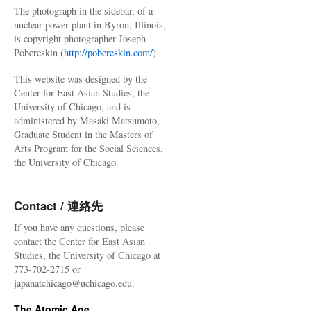
The photograph in the sidebar, of a
nuclear power plant in Byron, Illinois,
is copyright photographer Joseph
Pobereskin (
http://pobereskin.com/
)
This website was designed by the
Center for East Asian Studies, the
University of Chicago, and is
administered by Masaki Matsumoto,
Graduate Student in the Masters of
Arts Program for the Social Sciences,
the University of Chicago.
Contact / 連絡先
If you have any questions, please
contact the Center for East Asian
Studies, the University of Chicago at
773-702-2715 or
japanatchicago@uchicago.edu.
The Atomic Age