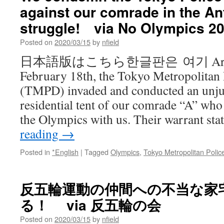
against our comrade in the An
struggle! via No Olympics 2
Posted on
2020/03/15
by
nfield
日本語版はこちら한글판은 여기 Aroun
February 18th, the Tokyo Metropolitan
(TMPD) invaded and conducted an unjus
residential tent of our comrade “A” who
the Olympics with us. Their warrant st
reading
→
Posted in
*English
|
Tagged
Olympics
,
Tokyo Metropolitan Poli
反五輪運動の仲間への不当な家
る！ via 反五輪の会
Posted on
2020/03/15
by
nfield