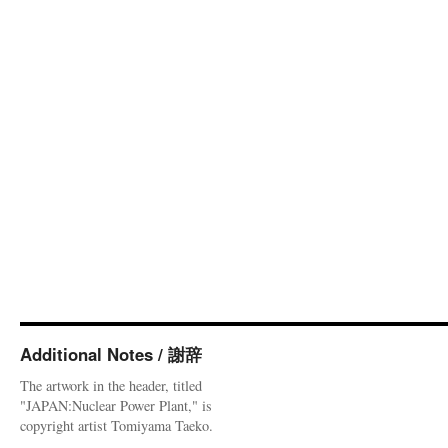
Additional Notes / 謝辞
The artwork in the header, titled
"JAPAN:Nuclear Power Plant," is
copyright artist Tomiyama Taeko.