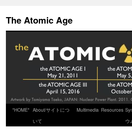
Skip
to
The Atomic Age
content
*HOME*
About/サイトにつ
Multimedia
Resources
Sy
いて
ウ