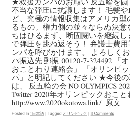
★救援カンパのお願い 反五輪を
不当な弾圧に抗議します！ 毛髪や
ど、究極の情報収集はアメリカ型
るもの。権力側の並々ならぬ決意
ちはひるまず、断固闘いを継続し
で弾圧を跳ね返そう！ 弁護士費
ンパを呼びかけます。 よろしくお
パ振込先 郵振 00120-7-32449
おことわり連絡会」 「オリンピ
パ」と明記してください ★今後
は、 反五輪の会 NO OLYMPICS 2020 (@
Twitter 2020年オリンピックおこ
http://www.2020okotowa.link/ 原文
Posted in
*日本語
|
Tagged
オリンピック
|
3 Comments