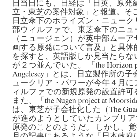
日当日にも、日経は「日英、原発
立・東芝の案件対象」と報道。そ
日立傘下のホライズン・ニューク
部ウィルファで、東芝傘下のニュ
（ニュージェン）が英中部ムーア
画する原発について言及」と具体
を探すと、英語版しか見当たらな
が２つ並んでいた。 「the Horizon projec
Angelesey」とは、日立製作所
ュークリア・パワーが今年４月に
ィルファでの新規原発の設置許可
また、「the Nugen project at Moorsi
は、東芝が子会社化した（The Guar
が進めようとしていたカンブリア
原発のことのようだ。 しかし、
月の記事にあるような「日本政府