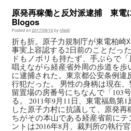
原発再稼働と反対派逮捕 東電に翻
Blogos
Posted on
2017/09/16
by
nfield
折も折。原子力規制庁が東電柏崎
事実上容認する2日前のことだった
ドもノボリも持たず、手ぶらで「
唱えながら経産省外周の歩道を歩
に逮捕された。東京都公安条例違
行犯だった。 男性の身柄は現在
留置場の房番号にちなんで「103
る。 2011年9月11日、東電福島
した原子力村に抗議して、原発再
ちがその本山である経産省前にテ
ントは2016年8月、裁判所の執行