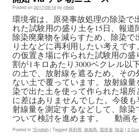
Posted on
2017/09/16
by
nfield
環境省は、原発事故処理の除染で
れた試験用の盛り土を15日、報道
除染廃棄物を減らすため、除染で
り土などに再利用したい考えです
の仮置き場に作られた試験用の盛
割が1キロあたり3000ベクレル以
の土で、放射線を遮るため、その
ない土で覆っています。放射線量
染で出た土を使って作られた場所
に差はありませんでした。今後も
射線量を測定するなどして、除染
ついて検討を進めます。 動画を
Posted in
*English
|
Tagged
再利用
,
南相馬
,
環境省
,
除染
|
2 Co