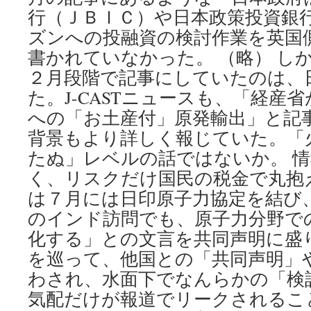
行（ＪＢＩＣ）や日本政策投資銀
ズンへの投融資の検討作業を英国
書かれていなかった。 （略） し
２月段階で記事にしていたのは、
た。J-CASTニュースも、「経産
への「お土産付」原発輸出」と記
背景もより詳しく報じていた。「
たぬ」レベルの話ではないか。 
く、リスクだけ国民の税金で丸抱
は７月には日印原子力協定を結び
のインド訪問でも、原子力分野で
化する」との文言を共同声明に盛
を巡って、他国との「共同声明」
わされ、水面下でなんらかの「検
気配だけが報道でリークされるこ