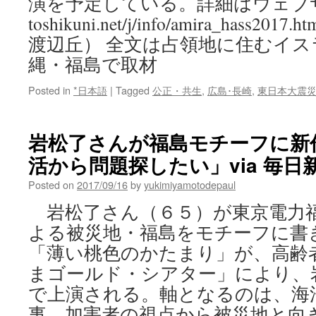
演を予定している。詳細はウェブサイト（h
toshikuni.net/j/info/amira_has
渡辺丘） 全文は占領地に住むイス
縄・福島で取材
Posted in
*日本語
|
Tagged
公正・共生
,
広島･長崎
,
東日本大震
岩松了さんが福島モチーフに新
活から問題探したい」via 毎日
Posted on
2017/09/16
by
yukimiyamotodepaul
岩松了さん（６５）が東京電力
よる被災地・福島をモチーフに書
「薄い桃色のかたまり」が、高齢
まゴールド・シアター」により、
で上演される。軸となるのは、海
事。加害者の視点から被災地と向