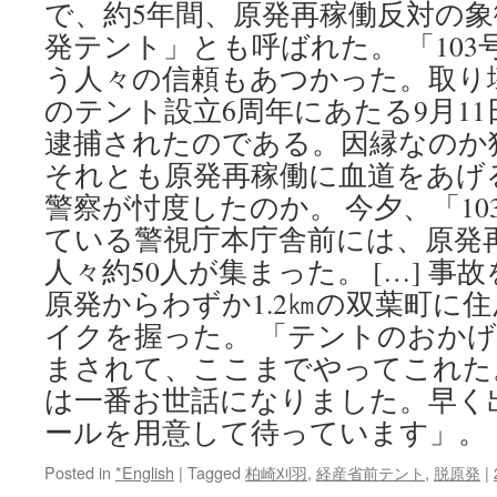
で、約5年間、原発再稼働反対の
発テント」とも呼ばれた。 「10
う人々の信頼もあつかった。取り
のテント設立6周年にあたる9月11
逮捕されたのである。因縁なのか
それとも原発再稼働に血道をあげ
警察が忖度したのか。 今夕、「1
ている警視庁本庁舎前には、原発
人々約50人が集まった。 […] 
原発からわずか1.2㎞の双葉町に
イクを握った。 「テントのおか
まされて、ここまでやってこれた。
は一番お世話になりました。早く
ールを用意して待っています」。
Posted in
*English
|
Tagged
柏崎刈羽
,
経産省前テント
,
脱原発
|