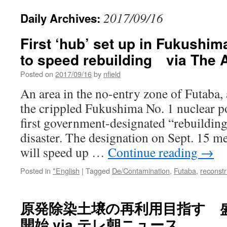
2017/09/16
Daily Archives:
First ‘hub’ set up in Fukushim
to speed rebuilding via The
Posted on
2017/09/16
by
nfield
An area in the no-entry zone of Futaba, 
the crippled Fukushima No. 1 nuclear p
first government-designated “rebuilding
disaster. The designation on Sept. 15 
will speed up …
Continue reading
→
Posted in
*English
|
Tagged
De/Contamination
,
Futaba
,
reconstr
原発除染土壌の再利用目指す 
開始 via テレ朝ニュース