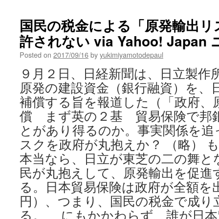
国民の税金による「原発輸出リ
許されない via Yahoo! Japa
Posted on
2017/09/16
by
yukimiyamotodepaul
９月２日、日経新聞は、日立製作
原発の建設資金（銀行融資）を、
補償する旨を報道した（「政府、
償 まず英の２基 貿易保険で邦
とがあり得るのか。事実関係を追
スクを政府が丸抱えか？ （略） 
本当なら、日立が東芝の二の舞と
民が丸抱えして、原発輸出を促進
る。日本貿易保険は政府が全額を出資
円）、つまり、国民の税金で成り
る。 にもかかわらず、誰が日本