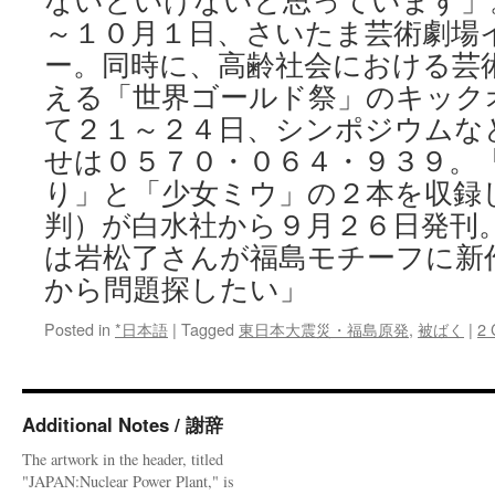
ないといけないと思っています」
～１０月１日、さいたま芸術劇場
ー。同時に、高齢社会における芸
える「世界ゴールド祭」のキック
て２１～２４日、シンポジウムな
せは０５７０・０６４・９３９。
り」と「少女ミウ」の２本を収録
判）が白水社から９月２６日発刊。
は岩松了さんが福島モチーフに新
から問題探したい」
Posted in
*日本語
|
Tagged
東日本大震災・福島原発
,
被ばく
|
2
Additional Notes / 謝辞
The artwork in the header, titled
"JAPAN:Nuclear Power Plant," is