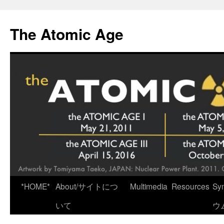
Skip
to
The Atomic Age
content
*HOME*
About/サイトにつ
Multimedia
Resources
Sy
いて
ウ