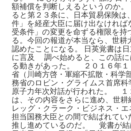
額補償を判断しえるというのか。
ると第２３条に、日本貿易保険は
件」を経産大臣に届け出なければ
受条件」の変更を命ずる権限を持
る。今回の報道が本当なら、世耕
認めたことになる。 日英覚書は
に言及 調べ始めると、この話に
る動きがあった。 ２０１６年１
省（川崎方啓・軍縮不拡散・科学
務省のロビン・グライムス首席科
原子力年次対話が行われた。 １
は、その内容をさらに進め、世耕
レッグ・クラーク・ビジネス・エ
担当国務大臣との間で結ばれてい
推し進めているのだ。 覚書が結