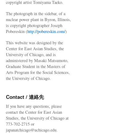
copyright artist Tomiyama Taeko.
The photograph in the sidebar, of a
nuclear power plant in Byron, Illinois,
is copyright photographer Joseph
Pobereskin (
http://pobereskin.com/
)
This website was designed by the
Center for East Asian Studies, the
University of Chicago, and is
administered by Masaki Matsumoto,
Graduate Student in the Masters of
Arts Program for the Social Sciences,
the University of Chicago.
Contact / 連絡先
If you have any questions, please
contact the Center for East Asian
Studies, the University of Chicago at
773-702-2715 or
japanatchicago@uchicago.edu.