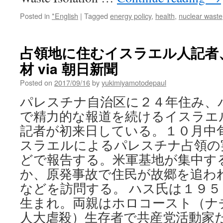
Posted in
*English
|
Tagged
energy policy
,
health
,
nuclear waste
占領地に住むイスラエル人記者
材 via 朝日新聞
Posted on
2017/09/16
by
yukimiyamotodepaul
パレスチナ自治区に２４年住み、
で精力的な報道を続けるイスラエ
記者が初来日している。１０月中
スラエルによるパレスチナ占領の
どで報告する。米軍基地が集中す
か、原発事故で住民が故郷を追わ
などを訪問する。 ハス氏は１９
生まれ。両親はホロコースト（ナ
人大虐殺）生存者で共産党活動家だ