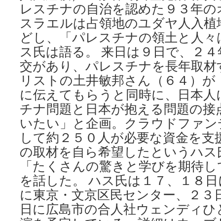
レスチナの自治を認めた９３年の
スラエルは占領地のユダヤ人入植
どし、「パレスチナの領土と人々
ス氏は語る。 来日は９日で、２
交があり、パレスチナを長年取材
リストの土井敏邦さん（６４）が
に伝えてもらうと同時に、日本人
チナ問題と日本が抱える問題の接
いたい」と企画。クラウドファン
して約２５０人が必要な資金を支
の取材を自ら希望したというハス
「たくさんの驚きと学びを期待し
を話した。 ハス氏は１７、１８日
に東京・文京区民センター、２３
日に広島市の合人社ウェンディひ