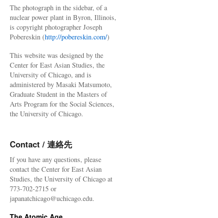
The photograph in the sidebar, of a
nuclear power plant in Byron, Illinois,
is copyright photographer Joseph
Pobereskin (
http://pobereskin.com/
)
This website was designed by the
Center for East Asian Studies, the
University of Chicago, and is
administered by Masaki Matsumoto,
Graduate Student in the Masters of
Arts Program for the Social Sciences,
the University of Chicago.
Contact / 連絡先
If you have any questions, please
contact the Center for East Asian
Studies, the University of Chicago at
773-702-2715 or
japanatchicago@uchicago.edu.
The Atomic Age