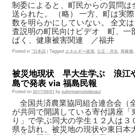
制委によると、町民からの質問は
送られた。 （略） 一方、町は実
数を明らかにしていない。 全文は
査説明の町民向けビデオ 町、一
ばく、健康被害関連 ／福井
Posted in
*日本語
|
Tagged
エネルギー政策
,
公正・共生
,
再稼働
被災地現状 早大生学ぶ 浪江
島で発表 via 福島民報
Posted on
2017/09/01
by
yukimiyamotodepaul
全国共済農業協同組合連合会（全
が共同で開講している寄付講座「
り」で学ぶ同大の学生１２人は３
県を訪れ、被災地の現状や東日本