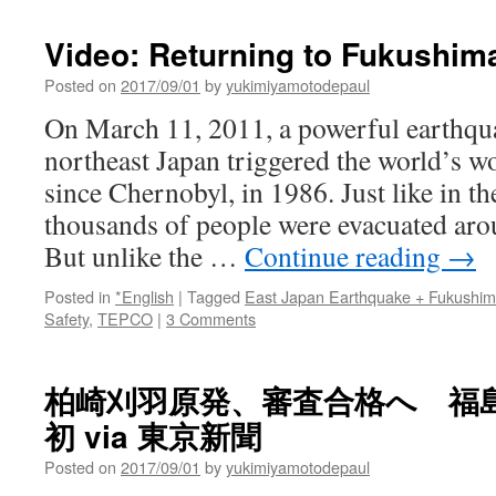
Video: Returning to Fukushima
Posted on
2017/09/01
by
yukimiyamotodepaul
On March 11, 2011, a powerful earthqu
northeast Japan triggered the world’s wo
since Chernobyl, in 1986. Just like in t
thousands of people were evacuated arou
But unlike the …
Continue reading
→
Posted in
*English
|
Tagged
East Japan Earthquake + Fukushi
Safety
,
TEPCO
|
3 Comments
柏崎刈羽原発、審査合格へ 福
初 via 東京新聞
Posted on
2017/09/01
by
yukimiyamotodepaul