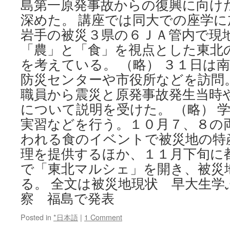
島第一原発事故からの復興に向け
深めた。 講座では同大での座学
岩手の被災３県の６ＪＡ管内で現
「農」と「食」を視点とした東北
を考えている。 （略） ３１日は
防災センターや市役所などを訪問
職員から震災と原発事故発生当時
について説明を受けた。 （略） 
実習などを行う。１０月７、８の
われる食のイベントで被災地の特
理を提供するほか、１１月下旬に
で「東北マルシェ」を開き、被災
る。 全文は被災地現状 早大生学
察 福島で発表
Posted in
*日本語
|
1 Comment