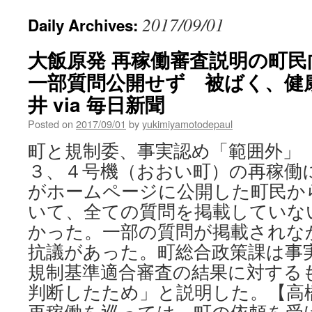
2017/09/01
Daily Archives:
大飯原発 再稼働審査説明の町
一部質問公開せず 被ばく、健
井 via 毎日新聞
Posted on
2017/09/01
by
yukimiyamotodepaul
町と規制委、事実認め「範囲外」
３、４号機（おおい町）の再稼働
がホームページに公開した町民か
いて、全ての質問を掲載していな
かった。一部の質問が掲載されな
抗議があった。町総合政策課は事
規制基準適合審査の結果に対する
判断したため」と説明した。【高