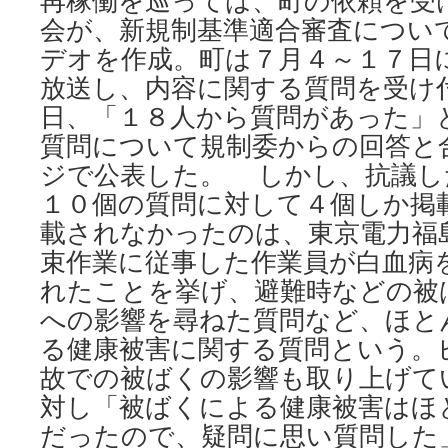
再稼働を巡っては、町の依頼を受
会が、新規制基準適合審査につい
デオを作成。町は７月４～１７日
放送し、内容に関する質問を受け
日、「１８人から質問があった」
質問について規制委からの回答と
ジで公表した。 しかし、抗議し
１０個の質問に対して４個しか掲
載されなかったのは、東京電力福
束作業に従事した作業員が白血病
れたことを挙げ、避難時などの被
への影響を尋ねた質問など、ほと
る健康被害に関する質問という。
故での被ばくの影響も取り上げて
対し「被ばくによる健康被害はほ
だったので、疑問に思い質問した