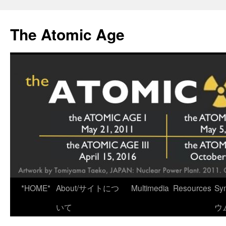
Skip
to
The Atomic Age
content
*HOME*
About/サイトにつ
Multimedia
Resources
Sy
いて
ウ