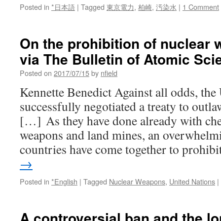
Posted in
*日本語
|
Tagged
東京電力
,
柏崎
,
汚染水
|
1 Comment
On the prohibition of nuclear
via The Bulletin of Atomic Sci
Posted on
2017/07/15
by
nfield
Kennette Benedict Against all odds, the
successfully negotiated a treaty to outl
[…] As they have done already with che
weapons and land mines, an overwhelmi
countries have come together to prohib
→
Posted in
*English
|
Tagged
Nuclear Weapons
,
United Nations
|
A controversial ban and the l