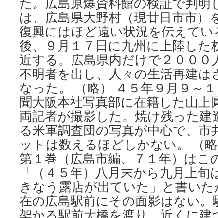
た。広島原爆資料館の検証で判明
は、広島県大野村（現廿日市市）
復興にはほど遠い状況を伝えている
後、９月１７日に九州に上陸した
近する。広島県内だけで２０００
不明者を出し、人々の生活再建は
なった。 （略） ４５年９月９～
聞大阪本社写真部に在籍した山上
両記者が撮影した。焼け残った建
る米軍調査団の写真が中心で、市
ットは数えるほどしかない。 （略
第１巻（広島市編、７１年）はこ
「（４５年）八月末から九月上旬
きなう露店が出ていた」と書いた
在の広島駅前にその面影はない。
架かる駅前大橋を渡り、近くに建