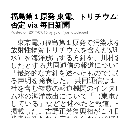
福島第１原発 東電、トリチウ
否定 via 毎日新聞
Posted on
2017/07/15
by
yukimiyamotodepaul
東京電力福島第１原発で汚染水
放射性物質トリチウムを含んだ処
水）を海洋放出する方針を、川村
したとする共同通信の報道につい
「最終的な方針を述べたものでは
る声明を発表した。 共同通信は１
社を含む複数の報道機関のインタ
ム水の海洋放出について「（東電
している」などと述べたと報道。
掲載した。吉野正芳復興相が１４