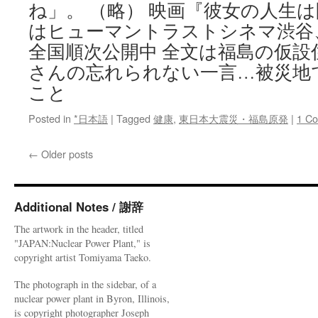
ね」。 （略） 映画『彼女の人生
はヒューマントラストシネマ渋谷
全国順次公開中 全文は福島の仮
さんの忘れられない一言…被災地
こと
Posted in
*日本語
|
Tagged
健康
,
東日本大震災・福島原発
|
1 C
←
Older posts
Additional Notes / 謝辞
The artwork in the header, titled
"JAPAN:Nuclear Power Plant," is
copyright artist Tomiyama Taeko.
The photograph in the sidebar, of a
nuclear power plant in Byron, Illinois,
is copyright photographer Joseph