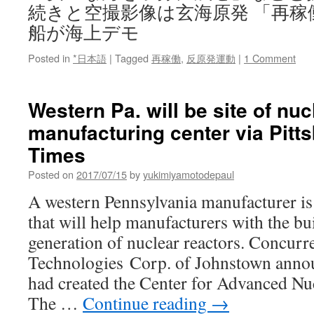
続きと空撮影像は玄海原発 「再稼
船が海上デモ
Posted in
*日本語
|
Tagged
再稼働
,
反原発運動
|
1 Comment
Western Pa. will be site of nuc
manufacturing center via Pitt
Times
Posted on
2017/07/15
by
yukimiyamotodepaul
A western Pennsylvania manufacturer is
that will help manufacturers with the bu
generation of nuclear reactors. Concurr
Technologies Corp. of Johnstown announ
had created the Center for Advanced Nu
The …
Continue reading
→