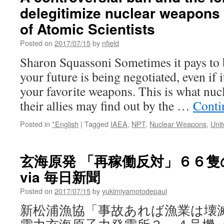
delegitimize nuclear weapons 
of Atomic Scientists
Posted on
2017/07/15
by
nfield
Sharon Squassoni Sometimes it pays to
your future is being negotiated, even if 
your favorite weapons. This is what nuc
their allies may find out by the …
Conti
Posted in
*English
|
Tagged
IAEA
,
NPT
,
Nuclear Weapons
,
Unit
玄海原発 「再稼働反対」６６
via 毎日新聞
Posted on
2017/07/15
by
yukimiyamotodepaul
新松浦漁協「事故あれば漁業は壊