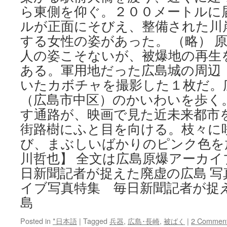
ら東側を仰ぐ。２００メートルに
ルが正面にそびえ、整備された川
する女性の姿があった。 （略）
人の姿こそないが、被爆地の再生
ある。軍用地だった広島城の周辺
いたカボチャを撮影した１枚だ。
（広島市中区）のかいわいを歩く
す通路が、映画で見た近未来都市
街路樹にふと目を向ける。枝々に
び、まぶしいばかりのピンク色を
川哲也】 全文は広島原爆アーカイ
日新聞記者が捉えた廃虚の広島 写
イブ写真特集 毎日新聞記者が捉
島
Posted in
*日本語
|
Tagged
兵器
,
広島･長崎
,
被ばく
|
2 Commen