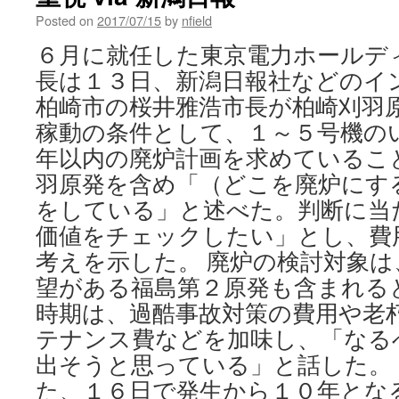
Posted on
2017/07/15
by
nfield
６月に就任した東京電力ホールデ
長は１３日、新潟日報社などのイ
柏崎市の桜井雅浩市長が柏崎刈羽
稼動の条件として、１～５号機の
年以内の廃炉計画を求めているこ
羽原発を含め「（どこを廃炉にす
をしている」と述べた。判断に当
価値をチェックしたい」とし、費
考えを示した。 廃炉の検討対象
望がある福島第２原発も含まれる
時期は、過酷事故対策の費用や老
テナンス費などを加味し、「なる
出そうと思っている」と話した。 [
た、１６日で発生から１０年とな