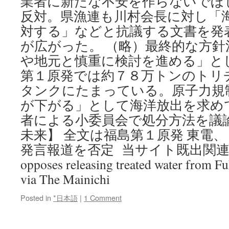
業者に新たな不安を作らないでほ
反対。県漁連も川村会長に対し「
対する」などと抗議する文書を発
が広がった。 （略）最終的な方
や地元と慎重に検討を進める」と
第１原発では約７８万トンのトリ
タンクにたまっている。原子力規
が下がる」として海洋放出を求め
者による小委員会で処分方法を議
未来】 全文は福島第１原発 東電
発言報道を否定 当サイト既出関連記事：
opposes releasing treated water from Fu
via The Mainichi
Posted in
*日本語
|
1 Comment