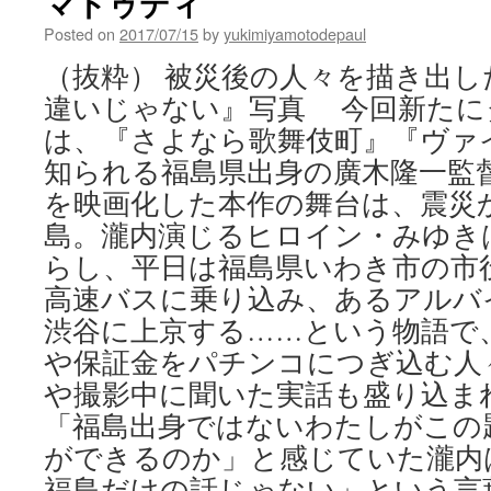
マトゥディ
Posted on
2017/07/15
by
yukimiyamotodepaul
（抜粋） 被災後の人々を描き出し
違いじゃない』写真 今回新たに
は、『さよなら歌舞伎町』『ヴァ
知られる福島県出身の廣木隆一監
を映画化した本作の舞台は、震災
島。瀧内演じるヒロイン・みゆき
らし、平日は福島県いわき市の市
高速バスに乗り込み、あるアルバ
渋谷に上京する……という物語で
や保証金をパチンコにつぎ込む人
や撮影中に聞いた実話も盛り込ま
「福島出身ではないわたしがこの
ができるのか」と感じていた瀧内
福島だけの話じゃない」という言