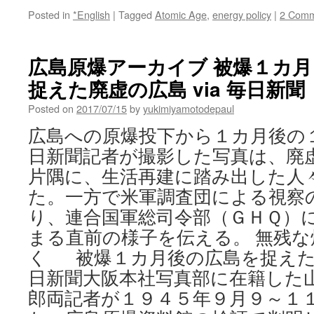
Posted in
*English
|
Tagged
Atomic Age
,
energy policy
|
2 Comm
広島原爆アーカイブ 被爆１カ
捉えた廃虚の広島 via 毎日新聞
Posted on
2017/07/15
by
yukimiyamotodepaul
広島への原爆投下から１カ月後の
日新聞記者が撮影した写真は、廃
片隅に、生活再建に踏み出した人
た。一方で米軍調査団による視察
り、連合国軍総司令部（ＧＨＱ）
まる直前の様子を伝える。 無残
く 被爆１カ月後の広島を捉えた
日新聞大阪本社写真部に在籍した
郎両記者が１９４５年９月９～１