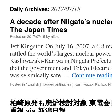
2017/07/15
Daily Archives:
A decade after Niigata’s nuclea
The Japan Times
Posted on
2017/07/15
by
nfield
Jeff Kingston On July 16, 2007, a 6.8 
rattled the world’s largest nuclear powe
Kashiwazaki-Kariwa in Niigata Prefectur
that the government and Tokyo Electric
was seismically safe. …
Continue readi
Posted in
*English
|
Tagged
antinuclear
,
Kashiwazaki Kariwa
,
Ni
柏崎原発も廃炉検討対象 東電
重視 via 新潟日報