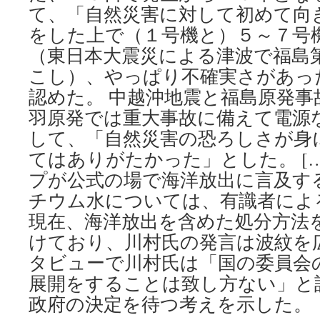
て、「自然災害に対して初めて向
をした上で（１号機と）５～７号
（東日本大震災による津波で福島
こし）、やっぱり不確実さがあっ
認めた。 中越沖地震と福島原発事
羽原発では重大事故に備えて電源
して、「自然災害の恐ろしさが身
てはありがたかった」とした。 […
プが公式の場で海洋放出に言及す
チウム水については、有識者によ
現在、海洋放出を含めた処分方法
けており、川村氏の発言は波紋を
タビューで川村氏は「国の委員会
展開をすることは致し方ない」と
政府の決定を待つ考えを示した。