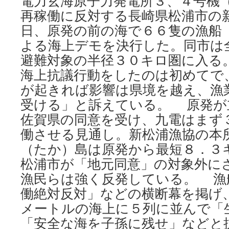
電力玄海原子力発電所３、４号機
再稼働に反対する長崎県松浦市の
日、原発の前の海で６６隻の漁船
よる海上デモを決行した。同市は
避難対象の半径３０キロ圏に入る
海上抗議行動をしたのは初めてで
が起きれば影響は県境を越え、漁
受ける」と訴えている。 原発が
佐賀県の同意を受け、九電はまず
働させる見通し。新松浦漁協の本
（たか）島は原発から最短８．３
松浦市が「地元同意」の対象外に
漁民らは強く反発している。 漁
働絶対反対」などの横断幕を掲げ
メートルの海上に５列に並んで「
「安全な海を子孫に残せ」などと