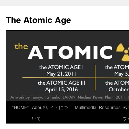
Skip
to
The Atomic Age
content
*HOME*
About/サイトにつ
Multimedia
Resources
Sy
いて
ウ