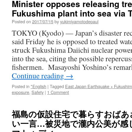
Minister opposes releasing tr
Fukushima plant into sea via 
Posted on
2017/07/15
by
yukimiyamotodepaul
TOKYO (Kyodo) — Japan’s disaster rec
said Friday he is opposed to treated wate
struck Fukushima Daiichi nuclear power
into the sea, citing the possible repercus
fishermen. Masayoshi Yoshino’s remar
Continue reading
→
Posted in
*English
|
Tagged
East Japan Earthquake + Fukushi
exposure
,
Safety
|
1 Comment
福島の仮設住宅で暮らすおばあ
い一言…被災地で瀧内公美が感じた