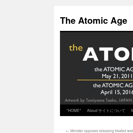
Skip
to
The Atomic Age
content
*HOME*
About/サイトについて
←
Minister opposes releasing treated wat