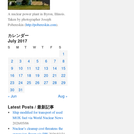
A nuclear power plant in Byron, Illinois.
Taken by photographer Joseph
Pobereskin (
http://pobereskin.com
).
カレンダー
July 2017
S
M
T
W
T
F
S
1
2
3
4
5
6
7
8
9
10
11
12
13
14
15
16
17
18
19
20
21
22
23
24
25
26
27
28
29
30
31
« Jun
Aug »
Latest Posts / 最新記事
Ship modified for transport of used
MOX fuel via World Nuclear News
2026/05/06
Nuclear’s cleanup cost threatens the
expansion dream via DW
2026/03/21