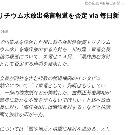
i
虚の広島 via 毎日新聞
→
チウム水放出発言報道を否定 via 毎日新
epaul
で汚染水を浄化した後に残る放射性物質トリチウム
ウム水）を海洋放出する方針を、川村隆・東電会長
信の報道について、東電は１４日、「最終的な方針
として否定する声明を発表した。
会長が同社を含む複数の報道機関のインタビュー
放出について「（東電として）判断はもうしてい
。一部の地方紙などが掲載した。吉野正芳復興相が
業者に新たな不安を作らないでほしい」と述べ放出
長に対し「海洋放出には断固反対する」などと抗議
面で波紋が広がった。
については「国や地元と慎重に検討を進める」とし