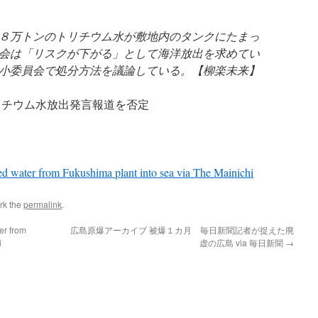
８万トンのトリチウム水が敷地内のタンクにたまっ
会は「リスクが下がる」として海洋放出を求めてい
小委員会で処分方法を議論している。【柳楽未来】
リチウム水放出発言報道を否定
ted water from Fukushima plant into sea via The Mainichi
rk the
permalink
.
er from
広島原爆アーカイブ 被爆１カ月 毎日新聞記者が捉えた廃
i
虚の広島 via 毎日新聞
→