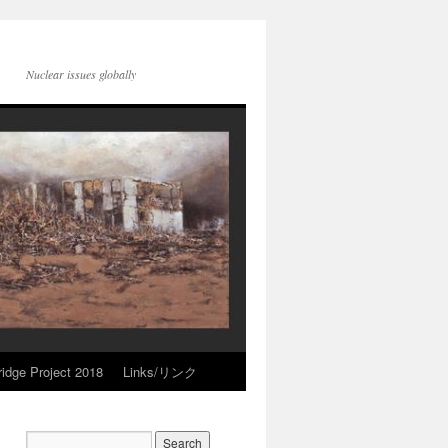
Nuclear issues globally
idge Project 2018
Links/リンク