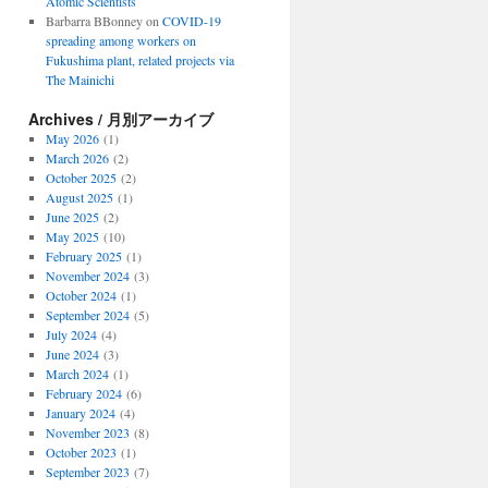
Atomic Scientists
Barbarra BBonney
on
COVID-19
spreading among workers on
Fukushima plant, related projects via
The Mainichi
Archives / 月別アーカイブ
May 2026
(1)
March 2026
(2)
October 2025
(2)
August 2025
(1)
June 2025
(2)
May 2025
(10)
February 2025
(1)
November 2024
(3)
October 2024
(1)
September 2024
(5)
July 2024
(4)
June 2024
(3)
March 2024
(1)
February 2024
(6)
January 2024
(4)
November 2023
(8)
October 2023
(1)
September 2023
(7)