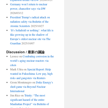
Germany won’t return to nuclear
power, chancellor says via DW
2026/03/12
President Trump’s radical attack on
radiation safety via Bulletin of the
Atomic Scientists
2025/10/27
‘It’s Sellafield or nothing’: what life is
like growing up in the shadow of
Europe’s oldest nuclear site via The
Guardian
2025/10/07
Discussion / 最新の議論
Leonsz
on
Combating corrosion in the
world’s aging nuclear reactors via
c&en
Mark Ultra
on
Special Report: Help
wanted in Fukushima: Low pay, high
risks and gangsters via Reuters
Grom Montenegro
on
Duke Energy’s
shell game via Beyond Nuclear
International
Jim Rice
on
Trinity: “The most
significant hazard of the entire
Manhattan Project” via Bulletin of