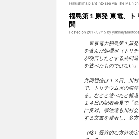
Fukushima plant into sea via The Mainich
福島第１原発 東電、トリ
聞
Posted on
2017/07/15
by
yukimiyamotod
東京電力福島第１原発
を含んだ処理水（トリチ
が明言したとする共同通
を述べたものではない」
共同通信は１３日、川村
で、トリチウム水の海洋
る」などと述べたと報道
１４日の記者会見で「漁
に反対。県漁連も川村会
する文書を発表し、多方
（略）最終的な方針決定