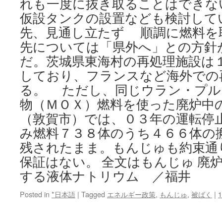
れも一度に抜き取ることはできな
仮設タンクの設置なども検討してい
先、見通し立たず 順調に燃料を
先については「県外へ」との方針
だ。茨城県東海村の再処理施設は
しており、フランスなど海外での
る。 ただし、同じウラン・プル
物（ＭＯＸ）燃料を使った廃炉中
（敦賀市）では、０３年の運転停
み燃料７３８体のうち４６６体の
残されたまま。もんじゅも約束通
保証はない。 全文はもんじゅ 廃
する液体ナトリウム ／福井
Posted in
*日本語
|
Tagged
エネルギー政策
,
もんじゅ
,
被ばく
|