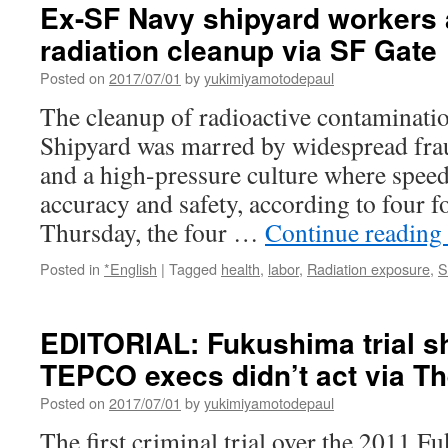
Ex-SF Navy shipyard workers a
radiation cleanup via SF Gate
Posted on
2017/07/01
by
yukimiyamotodepaul
The cleanup of radioactive contaminatio
Shipyard was marred by widespread frau
and a high-pressure culture where spee
accuracy and safety, according to four 
Thursday, the four …
Continue reading
Posted in
*English
|
Tagged
health
,
labor
,
Radiation exposure
,
S
EDITORIAL: Fukushima trial sh
TEPCO execs didn’t act via T
Posted on
2017/07/01
by
yukimiyamotodepaul
The first criminal trial over the 2011 