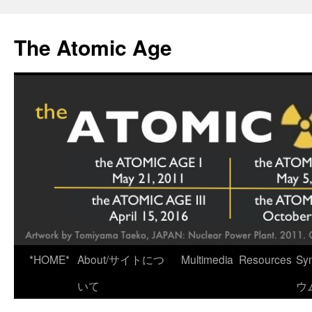
Skip
to
The Atomic Age
content
*HOME*
About/サイトにつ
Multimedia
Resources
Sy
いて
ウ