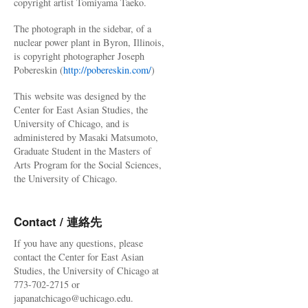
copyright artist Tomiyama Taeko.
The photograph in the sidebar, of a
nuclear power plant in Byron, Illinois,
is copyright photographer Joseph
Pobereskin (
http://pobereskin.com/
)
This website was designed by the
Center for East Asian Studies, the
University of Chicago, and is
administered by Masaki Matsumoto,
Graduate Student in the Masters of
Arts Program for the Social Sciences,
the University of Chicago.
Contact / 連絡先
If you have any questions, please
contact the Center for East Asian
Studies, the University of Chicago at
773-702-2715 or
japanatchicago@uchicago.edu.