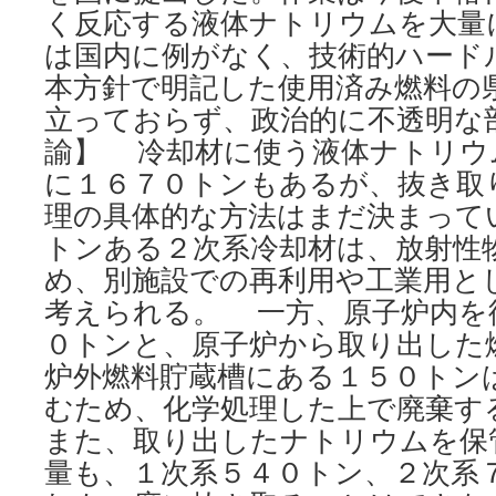
く反応する液体ナトリウムを大量
は国内に例がなく、技術的ハード
本方針で明記した使用済み燃料の
立っておらず、政治的に不透明な
諭】 冷却材に使う液体ナトリウ
に１６７０トンもあるが、抜き取
理の具体的な方法はまだ決まって
トンある２次系冷却材は、放射性
め、別施設での再利用や工業用と
考えられる。 一方、原子炉内を
０トンと、原子炉から取り出した
炉外燃料貯蔵槽にある１５０トン
むため、化学処理した上で廃棄
また、取り出したナトリウムを保
量も、１次系５４０トン、２次系