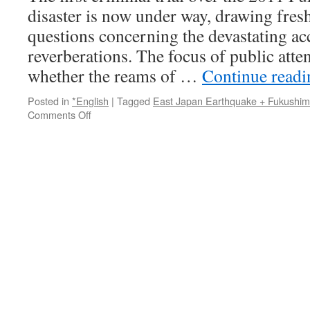
disaster is now under way, drawing fresh
questions concerning the devastating acc
reverberations. The focus of public atte
whether the reams of …
Continue read
Posted in
*English
|
Tagged
East Japan Earthquake + Fukushi
on
Comments Off
EDITORIAL:
Fukushima
trial
should
clarify
why
TEPCO
execs
didn’t
act
via
The
Asahi
Shimbun