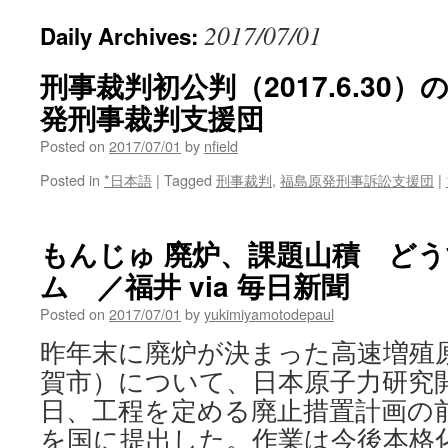
2017/07/01
Daily Archives:
刑事裁判初公判（2017.6.30）
発刑事裁判支援団
Posted on
2017/07/01
by
nfield
Posted in
*日本語
|
Tagged
刑事裁判
,
福島原発刑事訴訟支援団
|
もんじゅ 廃炉、課題山積 ど
ム ／福井 via 毎日新聞
Posted on
2017/07/01
by
yukimiyamotodepaul
昨年末に廃炉が決まった高速増殖
賀市）について、日本原子力研究
日、工程を定める廃止措置計画の
を国に提出した。作業は今後本格