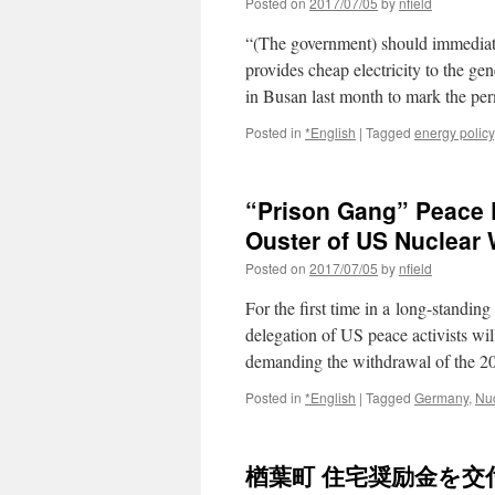
Posted on
2017/07/05
by
nfield
“(The government) should immediatel
provides cheap electricity to the ge
in Busan last month to mark the 
Posted in
*English
|
Tagged
energy policy
“Prison Gang” Peace De
Ouster of US Nuclear
Posted on
2017/07/05
by
nfield
For the first time in a long-stand
delegation of US peace activists will
demanding the withdrawal of the 
Posted in
*English
|
Tagged
Germany
,
Nu
楢葉町 住宅奨励金を交付