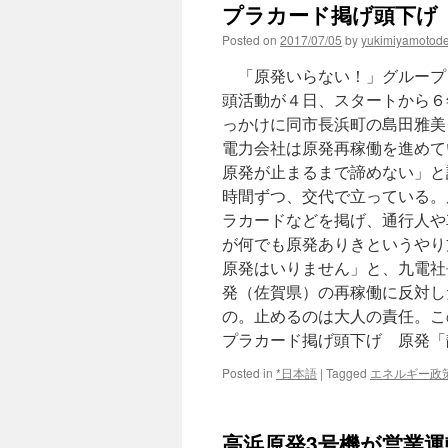
プラカード掲げ頭下げ 
Posted on
2017/07/05
by
yukimiyamotod
「原発いらない！」グループ
頭活動が４日、スタートから６
っかけに同市長浜町の島田雅美
電力会社は原発再稼働を進めて
原発が止まるまで諦めない」と
時間ずつ、交代で立っている。
ラカードなどを掲げ、通行人や
が何でも原発ありきというやり
原発はいりません」と、九電社
発（佐賀県）の再稼働に反対し
の。止めるのは大人の責任。こ
プラカード掲げ頭下げ 原発「
Posted in
*日本語
|
Tagged
エネルギー政
高浜原発3号機が営業