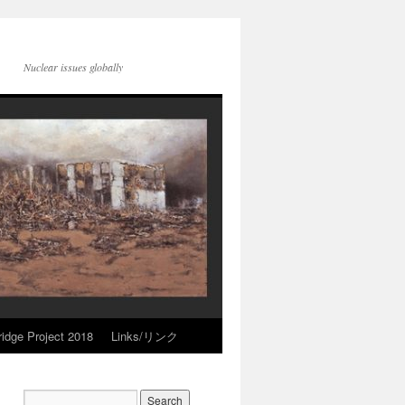
Nuclear issues globally
idge Project 2018
Links/リンク