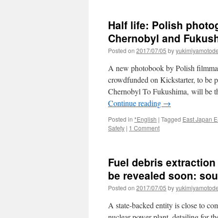
Half life: Polish pho
Chernobyl and Fukush
Posted on
2017/07/05
by
yukimiyamotod
A new photobook by Polish filmmak
crowdfunded on Kickstarter, to be p
Chernobyl To Fukushima, will be th
Continue reading
→
Posted in
*English
|
Tagged
East Japan E
Safety
|
1 Comment
Fuel debris extraction
be revealed soon: so
Posted on
2017/07/05
by
yukimiyamotod
A state-backed entity is close to c
nuclear power plant, detailing for the