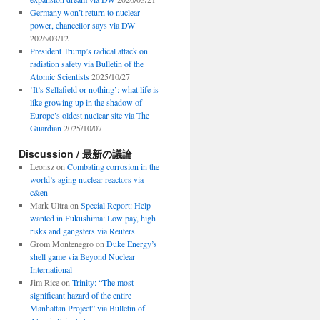
Germany won’t return to nuclear
power, chancellor says via DW
2026/03/12
President Trump’s radical attack on
radiation safety via Bulletin of the
Atomic Scientists
2025/10/27
‘It’s Sellafield or nothing’: what life is
like growing up in the shadow of
Europe’s oldest nuclear site via The
Guardian
2025/10/07
Discussion / 最新の議論
Leonsz
on
Combating corrosion in the
world’s aging nuclear reactors via
c&en
Mark Ultra
on
Special Report: Help
wanted in Fukushima: Low pay, high
risks and gangsters via Reuters
Grom Montenegro
on
Duke Energy’s
shell game via Beyond Nuclear
International
Jim Rice
on
Trinity: “The most
significant hazard of the entire
Manhattan Project” via Bulletin of