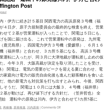
ington Post
epaul
内・伊方に続き計５基目 関西電力の高浜原発３号機（福
が４日夕、原子力規制委員会の最終的な検査を終え、営業
わせて２基が営業運転が入ったことで、関電は５日にも、
げを国に届け出る。 これで営業運転中の原発は、九州電
（鹿児島県）、四国電力伊方３号機（愛媛県）、６月１６
機（福井県）と合わせ、３カ所５基になる。 高浜３号機
業運転に入ったが、同３月に大津地裁が運転差し止めの仮
た。今年３月、大阪高裁が決定を取り消したことを受け、
(略） 関電は、電気の需要がピークを迎える夏に合わせ、電
の家庭向け電力の販売自由化後も進んだ顧客離れを食い止
だ、他の新電力も対抗策を打ち出すとみられ、今後、関西
しそうだ。 関電は１０月には大飯３、４号機（福井県）
２基が動けば、再び値下げする方針だ。（笠井哲也） 全
開始 運転中の原発は川内、伊方と合わせて3カ所5基に
on
策
,
再稼働
,
原発推進
,
川内原発
|
Comments Off
高