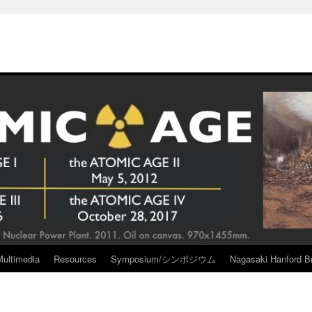
Multimedia
Resources
Symposium/シンポジウム
Nagasaki Hanford Br