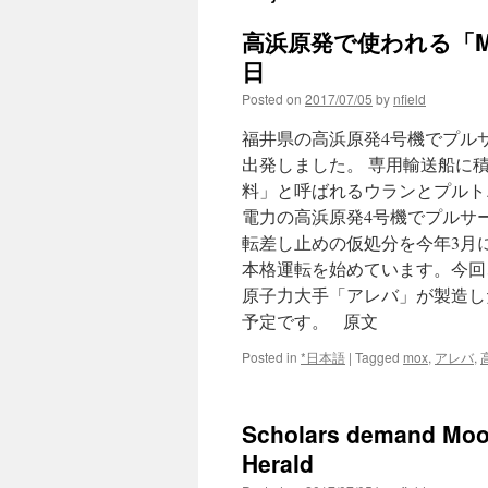
高浜原発で使われる「M
日
Posted on
2017/07/05
by
nfield
福井県の高浜原発4号機でプル
出発しました。 専用輸送船に
料」と呼ばれるウランとプルト
電力の高浜原発4号機でプルサ
転差し止めの仮処分を今年3月
本格運転を始めています。今回
原子力大手「アレバ」が製造し
予定です。 原文
Posted in
*日本語
|
Tagged
mox
,
アレバ
,
Scholars demand Moon 
Herald