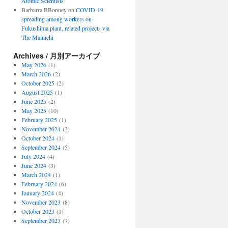
Atomic Scientists
Barbarra BBonney
on
COVID-19
spreading among workers on
Fukushima plant, related projects via
The Mainichi
Archives / 月別アーカイブ
May 2026
(1)
March 2026
(2)
October 2025
(2)
August 2025
(1)
June 2025
(2)
May 2025
(10)
February 2025
(1)
November 2024
(3)
October 2024
(1)
September 2024
(5)
July 2024
(4)
June 2024
(3)
March 2024
(1)
February 2024
(6)
January 2024
(4)
November 2023
(8)
October 2023
(1)
September 2023
(7)