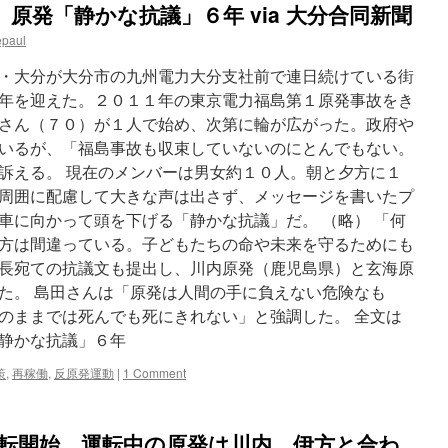
原発「静かな抗議」６年 via 大分合同新聞
epaul
・大分が大分市の九州電力大分支社前で連日続けている街
年を迎えた。２０１１年の東京電力福島第１原発事故をき
さん（７０）が１人で始め、次第に輪が広がった。政府や
いるが、「福島事故も収束していないのにとんでもない。
訴える。 現在のメンバーは男女約１０人。朝と夕方に１
周囲に配慮して大きな声は出さず、メッセージを書いたプ
車に向かって頭を下げる「静かな抗議」だ。 （略） 「何
方は間違っている。子どもたちの命や未来を守るためにも
長宛ての抗議文も提出し、川内原発（鹿児島県）と玄海原
た。 島田さんは「原発は人間の手に負えない危険なも
のままでは死んでも死にきれない」と強調した。 全文は
静かな抗議」６年
策
,
再稼働
,
反原発運動
|
1 Comment
運転開始 運転中の原発は川内、伊方と合わ