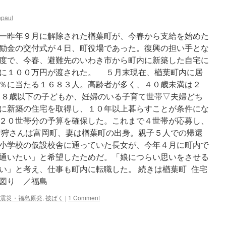
epaul
一昨年９月に解除された楢葉町が、今春から支給を始めた
励金の交付式が４日、町役場であった。復興の担い手とな
度で、今春、避難先のいわき市から町内に新築した自宅に
に１００万円が渡された。 ５月末現在、楢葉町内に居
％に当たる１６８３人。高齢者が多く、４０歳未満は２
８歳以下の子どもか、妊婦のいる子育て世帯▽夫婦どち
に新築の住宅を取得し、１０年以上暮らすことが条件にな
２０世帯分の予算を確保した。これまで４世帯が応募し、
狩さんは富岡町、妻は楢葉町の出身。親子５人での帰還
小学校の仮設校舎に通っていた長女が、今年４月に町内で
通いたい」と希望したためだ。「娘につらい思いをさせる
い」と考え、仕事も町内に転職した。 続きは楢葉町 住宅
住図り ／福島
震災・福島原発
,
被ばく
|
1 Comment