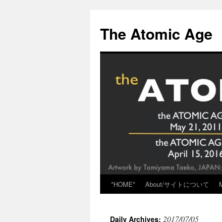
Skip
to
The Atomic Age
content
*HOME*
About/サイトについて
2017/07/05
Daily Archives: