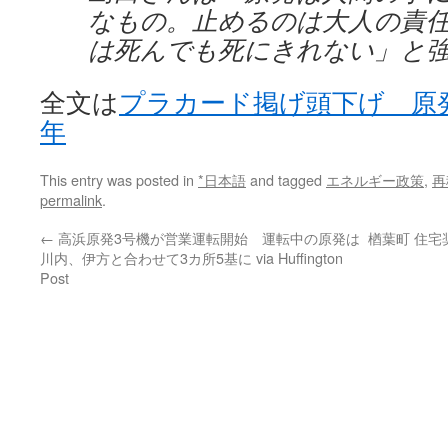
なもの。止めるのは大人の責
は死んでも死にきれない」と
全文は
プラカード掲げ頭下げ 原
年
This entry was posted in
*日本語
and tagged
エネルギー政策
,
再
permalink
.
←
高浜原発3号機が営業運転開始 運転中の原発は
楢葉町 住
川内、伊方と合わせて3カ所5基に via Huffington
Post