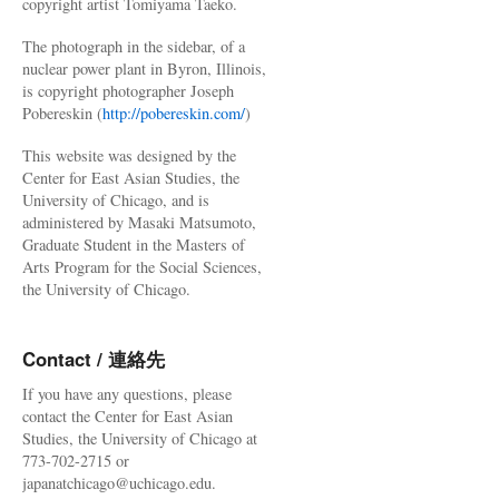
copyright artist Tomiyama Taeko.
The photograph in the sidebar, of a
nuclear power plant in Byron, Illinois,
is copyright photographer Joseph
Pobereskin (
http://pobereskin.com/
)
This website was designed by the
Center for East Asian Studies, the
University of Chicago, and is
administered by Masaki Matsumoto,
Graduate Student in the Masters of
Arts Program for the Social Sciences,
the University of Chicago.
Contact / 連絡先
If you have any questions, please
contact the Center for East Asian
Studies, the University of Chicago at
773-702-2715 or
japanatchicago@uchicago.edu.