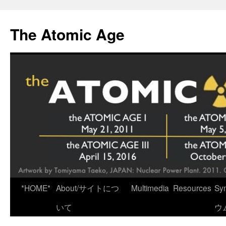
Skip
to
The Atomic Age
content
*HOME*
About/サイトにつ
Multimedia
Resources
Sy
いて
ウ