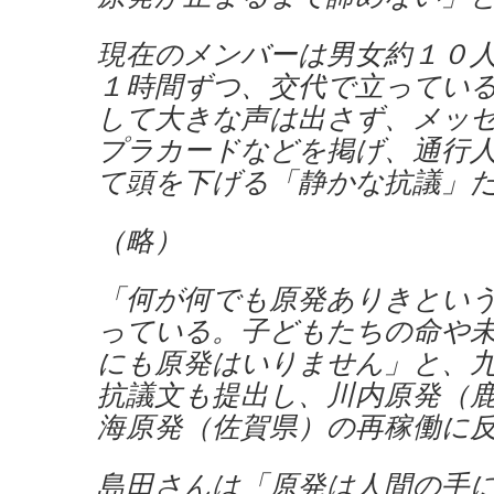
現在のメンバーは男女約１０
１時間ずつ、交代で立ってい
して大きな声は出さず、メッ
プラカードなどを掲げ、通行
て頭を下げる「静かな抗議」
（略）
「何が何でも原発ありきとい
っている。子どもたちの命や
にも原発はいりません」と、
抗議文も提出し、川内原発（
海原発（佐賀県）の再稼働に
島田さんは「原発は人間の手