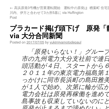
←
高浜原発3号機が営業運転開始 運転中の原発は
楢葉町 住
川内、伊方と合わせて3カ所5基に via Huffington
Post
プラカード掲げ頭下げ 原発「
via 大分合同新聞
Posted on
2017/07/05
by
yukimiyamotodepaul
「原発いらない！」グループ
市の九州電力大分支社前で連
頭活動が４日、スタートから
２０１１年の東京電力福島第
っかけに同市長浜町の島田雅
が１人で始め、次第に輪が広
電力会社は原発再稼働を進め
島事故も収束していないのに
原発が止まるまで諦めない」