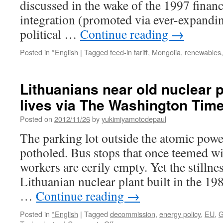
discussed in the wake of the 1997 financi
The
Fallout
integration (promoted via ever-expandi
Report
political …
Continue reading
→
Posted in
*English
|
Tagged
feed-in tariff
,
Mongolia
,
renewables
Lithuanians near old nuclear pl
lives via The Washington Tim
Posted on
2012/11/26
by
yukimiyamotodepaul
The parking lot outside the atomic powe
potholed. Bus stops that once teemed w
workers are eerily empty. Yet the stillnes
Lithuanian nuclear plant built in the 198
…
Continue reading
→
Posted in
*English
|
Tagged
decommission
,
energy policy
,
EU
,
G