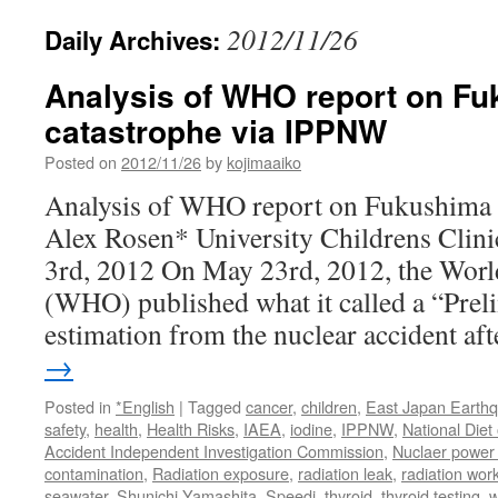
2012/11/26
Daily Archives:
Analysis of WHO report on F
catastrophe via IPPNW
Posted on
2012/11/26
by
kojimaaiko
Analysis of WHO report on Fukushima 
Alex Rosen* University Childrens Clini
3rd, 2012 On May 23rd, 2012, the Worl
(WHO) published what it called a “Prel
estimation from the nuclear accident a
→
Posted in
*English
|
Tagged
cancer
,
children
,
East Japan Earth
safety
,
health
,
Health Risks
,
IAEA
,
iodine
,
IPPNW
,
National Die
Accident Independent Investigation Commission
,
Nuclaer power 
contamination
,
Radiation exposure
,
radiation leak
,
radiation wor
seawater
,
Shunichi Yamashita
,
Speedi
,
thyroid
,
thyroid testing
,
w