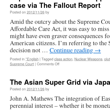
case via The Fallout Report
さ
れ
Posted on
2012/11/26
by
る
と
Amid the outcry about the Supreme Cour
こ
Affordable Care Act, it was easy to miss
ろ
だ
might have even graver consequences for
っ
American citizens. I’m referring to the
た」
decision not …
via
Continue reading
→
livedoor
news
Posted in
*English
|
Tagged
class action
,
Nuclear Weapons
,
plu
on
Supreme Court
|
Comments Off
Supreme
Court
declines
The Asian Super Grid via Jap
appeal
by
Posted on
2012/11/26
by
Rocky
John A. Mathews The integration of East
Flats
case
perennial interest – whether it be mone
via