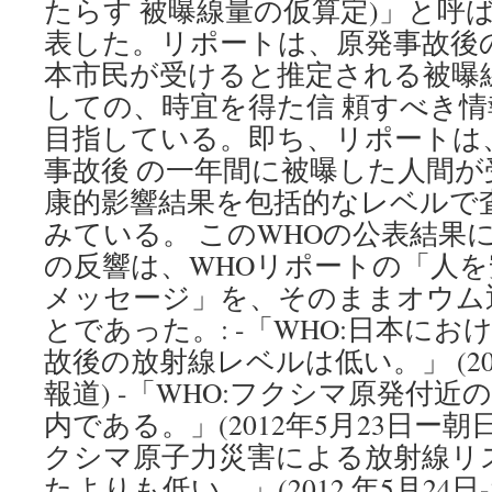
たらす 被曝線量の仮算定)」と呼は
表した。リポートは、原発事故後
本市民が受けると推定される被曝
しての、時宜を得た信 頼すべき
目指している。即ち、リポートは
事故後 の一年間に被曝した人間が
康的影響結果を包括的なレベルで
みている。 このWHOの公表結果
の反響は、WHOリポートの「人
メッセージ」を、そのままオウ
とであった。: -「WHO:日本に
故後の放射線レベルは低い。」 (2012
報道) -「WHO:フクシマ原発付
内である。」(2012年5月23日ー朝日
クシマ原子力災害による放射線リ
たよりも低い。」(2012 年5月24日-S