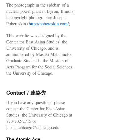
The photograph in the sidebar, of a
nuclear power plant in Byron, Illinois,
is copyright photographer Joseph
Pobereskin (
http://pobereskin.com/
)
This website was designed by the
Center for East Asian Studies, the
University of Chicago, and is
administered by Masaki Matsumoto,
Graduate Student in the Masters of
Arts Program for the Social Sciences,
the University of Chicago.
Contact / 連絡先
If you have any questions, please
contact the Center for East Asian
Studies, the University of Chicago at
773-702-2715 or
japanatchicago@uchicago.edu.
The Atomic Age