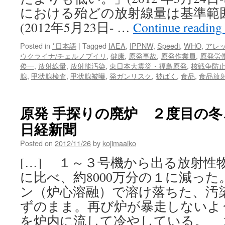
における殆どの放射線量は基準範
(2012年5月23日- …
Continue reading
Posted in
*日本語
|
Tagged
IAEA
,
IPPNW
,
Speedi
,
WHO
,
アレ
ウクライナ/チェルノブイリ
,
健康
,
原発事故
,
原発作業員
,
原発労
俊一
,
放射線量
,
放射能汚染
,
東日本大震災・福島原発
,
核戦争防
腺
,
甲状腺検査
,
甲状腺被曝
,
発ガンリスク
,
被ばく
,
食品
,
食品放
原発 手探りの廃炉 ２度目の冬、3
日経新聞
Posted on
2012/11/26
by
kojimaaiko
[…] １～３号機から出る放射性
に比べ、約8000万分の１に減っ
ン（炉心溶融）で溶け落ちた、汚
ずのまま。再び炉が暴走しないよ
を炉内に流して冷やしている。 