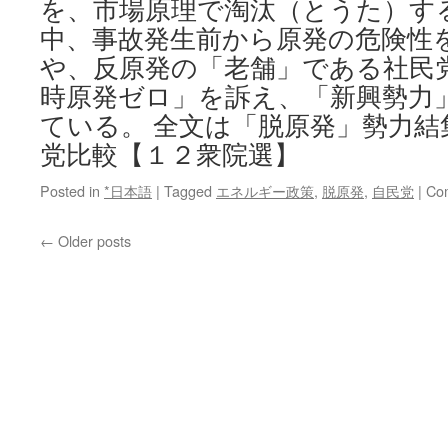
を、市場原理で淘汰（とうた）す
中、事故発生前から原発の危険性
や、反原発の「老舗」である社民
時原発ゼロ」を訴え、「新興勢力
ている。 全文は「脱原発」勢力結
党比較【１２衆院選】
Posted in
*日本語
|
Tagged
エネルギー政策
,
脱原発
,
自民党
|
Co
←
Older posts