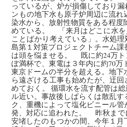
っているが、炉が損傷しており漏れ
ンもの地下水も原子炉周辺に流れ
染水から、放射性物質をある程度
めている。 「来月はどこに水を
ことばかり考えている」。水処理
島第１対策プロジェクトチーム課長
は頭を悩ませる。 既に約24万
ぼ満杯で、東電は３年内に約70万
東京ドームの半分を超える。地下
ら遠ざける工事も始めたが、迂回
めておく。 循環水を流す配管は総
ル近い。事故後しばらくは散乱す
ク、重機によって塩化ビニール管
発、対応に追われた。 昨秋まで
安堵したのもつかの間、今年１月