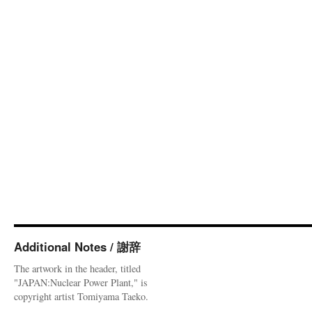
Additional Notes / 謝辞
The artwork in the header, titled
"JAPAN:Nuclear Power Plant," is
copyright artist Tomiyama Taeko.