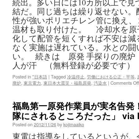
続出。多い日には10カ所以上で見
結だ。同じ過ちは繰り返せない。
性が強いポリエチレン管に換え、
温材も取り付けた。 冷却水を原
化して配管を短くすれば不安は減
なく実施は遅れている。水との闘
い。 続きは 原発 手探りの廃炉 
人が汗 （無料登録が必要です）
Posted in
*日本語
|
Tagged
冷温停止
,
労働における公正・平等
,
廃炉
,
東京電力
,
東日本大震災・福島原発
,
汚染水
|
Comments Off
福島第一原発作業員が実名告発
隊にされるところだった」 via liv
Posted on
2012/11/26
by
kojimaaiko
東電は指導をしているというが、