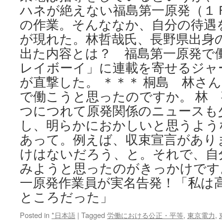
ハネが絶えない福島第一原発（１
の作業。そんななか、自分の待遇
が現れた。林哲哉氏、長野県出身
出た内容とは？ 福島第一原発で
レイボーイ」に連載を寄せるジャ
が直撃した。 ＊＊＊ 桐島 林さ
で働こうと思ったのですか。 林
つにつれて原発関係のニュースも
し、明らかにおかしいと思うよう
あって。例えば、収束宣言があり
けはないだろう、と。それで、自
みようと思ったのがきっかけです
一原発作業員が実名告発！「私は
ところだった」
Posted in
*日本語
|
Tagged
労働における公正・平等
,
東京電力
,