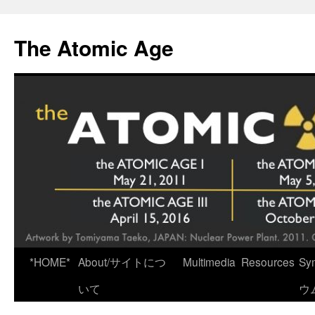
Skip
to
The Atomic Age
content
*HOME*
About/サイトにつ
Multimedia
Resources
Sy
いて
ウ