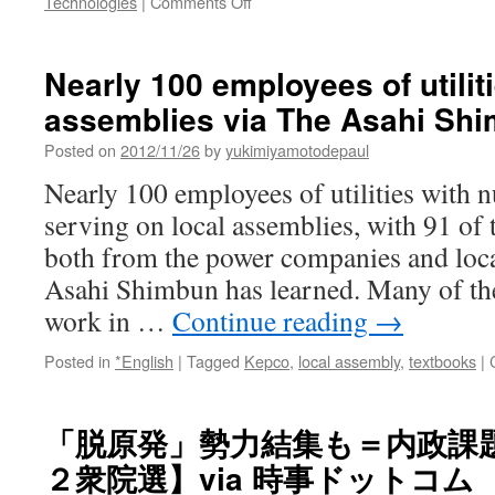
on
Technologies
|
Comments Off
Lithuanians
near
old
Nearly 100 employees of utilit
nuclear
assemblies via The Asahi Sh
plant
fear
Posted on
2012/11/26
by
yukimiyamotodepaul
for
their
Nearly 100 employees of utilities with n
lives
serving on local assemblies, with 91 of 
via
The
both from the power companies and loc
Washington
Asahi Shimbun has learned. Many of t
Times
work in …
Continue reading
→
Posted in
*English
|
Tagged
Kepco
,
local assembly
,
textbooks
|
「脱原発」勢力結集も＝内政課
２衆院選】via 時事ドットコム