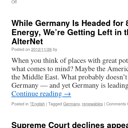
on
Off
福
島
第
While Germany Is Headed for
一
Energy, We’re Getting Left in 
原
発
AlterNet
作
業
Posted on
2012/11/26
by
員
When you think of places with great pote
が
実
what comes to mind? Maybe the Americ
名
the Middle East. What probably doesn’t
告
発！
Germany — and yet Germany is leading
「私
Continue reading
→
は
高
Posted in
*English
|
Tagged
Germany
,
renewables
|
Comments 
線
量
部
隊
Supreme Court declines appea
に