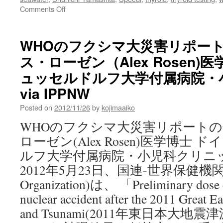
on
Comments Off
Analysis
of
WHO
WHOのフクシマ大災害リポート
report
ス・ローゼン（Alex Rosen)
on
Fukushima
ュッセルドルフ大学付属病院・
catastrophe
via
via IPPNW
IPPNW
Posted on
2012/11/26
by
kojimaaiko
WHOのフクシマ大災害リポート
ローゼン(Alex Rosen)医学博士 
ルフ大学付属病院・小児科クリニック 
2012年5月23日、国連-世界保健機関(WHO
Organization)は、 「Preliminary dose e
nuclear accident after the 2011 Great E
and Tsunami(2011年東日本大