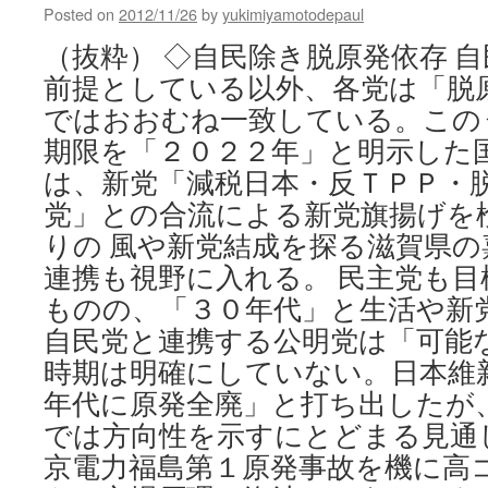
Posted on
2012/11/26
by
yukimiyamotodepaul
（抜粋） ◇自民除き脱原発依存 
前提としている以外、各党は「脱
ではおおむね一致している。この
期限を「２０２２年」と明示した
は、新党「減税日本・反ＴＰＰ・
党」との合流による新党旗揚げを
りの 風や新党結成を探る滋賀県
連携も視野に入れる。 民主党も
ものの、「３０年代」と生活や新
自民党と連携する公明党は「可能
時期は明確にしていない。日本維
年代に原発全廃」と打ち出したが、
では方向性を示すにとどまる見通
京電力福島第１原発事故を機に高