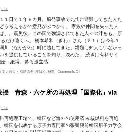
議」
epaul
開
幕
１１日で１年８カ月。原発事故で九州に避難してきた人た
子
供
どう考えるかで意見がぶつかり、 家族や仲間を失った人
の
ば」。震災後、この国で強調されてきた人々の絆をも、原
未
きるだけ遠くへ」 橋本希和（きわ）さん（２１）は今年１
来
を
珂川（なかがわ）町に越してきた。親類も知人もいなかっ
考
いを提供していることを知り、決めた。 続きは有料サイ
え
離婚・絶縁…募る孤立感
る
via
on
日本大震災・福島原発
,
被ばく
,
離散
|
Comments Off
福
戻
島
れ
民
ぬ
友
授 青森・六ケ所の再処理「国際化」via
福
島、
裂
epaul
か
れ
料再処理工場で、韓国など海外の使用済 み核燃料を再処
る
絆
、韓国を代表する原子力専門家の張舜興前韓国原子力学会
離