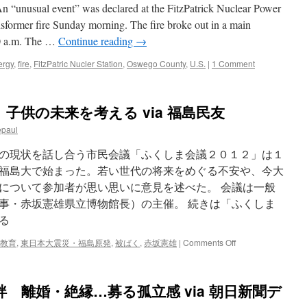
リ
usual event” was declared at the FitzPatrick Nuclear Power
ン
sformer fire Sunday morning. The fire broke out in a main
ゴ
30 a.m. The …
Continue reading
→
も
輸
ergy
,
fire
,
FitzPatric Nucler Station
,
Oswego County
,
U.S.
|
1 Comment
出
本
県
産、
子供の未来を考える via 福島民友
今
月
epaul
に
も
の現状を話し合う市民会議「ふくしま会議２０１２」は１
タ
福島大で始まった。若い世代の将来をめぐる不安や、今大
イ
について参加者が思い思いに意見を述べた。 会議は一般
へ
via
事・赤坂憲雄県立博物館長）の主催。 続きは「ふくしま
福
る
島
民
on
教育
,
東日本大震災・福島原発
,
被ばく
,
赤坂憲雄
|
Comments Off
報
「ふ
く
し
 離婚・絶縁…募る孤立感 via 朝日新聞デ
ま
会