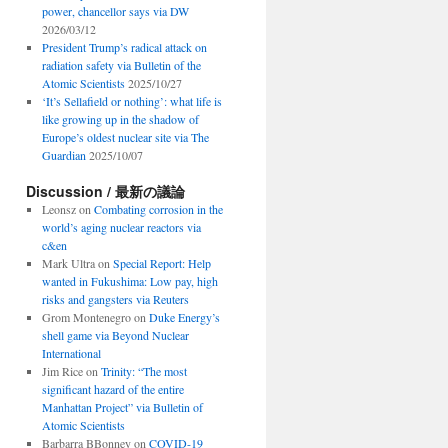
power, chancellor says via DW
2026/03/12
President Trump’s radical attack on
radiation safety via Bulletin of the
Atomic Scientists
2025/10/27
‘It’s Sellafield or nothing’: what life is
like growing up in the shadow of
Europe’s oldest nuclear site via The
Guardian
2025/10/07
Discussion / 最新の議論
Leonsz
on
Combating corrosion in the
world’s aging nuclear reactors via
c&en
Mark Ultra
on
Special Report: Help
wanted in Fukushima: Low pay, high
risks and gangsters via Reuters
Grom Montenegro
on
Duke Energy’s
shell game via Beyond Nuclear
International
Jim Rice
on
Trinity: “The most
significant hazard of the entire
Manhattan Project” via Bulletin of
Atomic Scientists
Barbarra BBonney
on
COVID-19