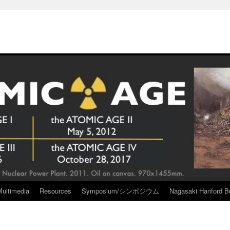
Multimedia
Resources
Symposium/シンポジウム
Nagasaki Hanford Br