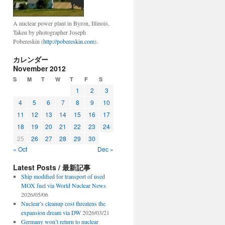
A nuclear power plant in Byron, Illinois.
Taken by photographer Joseph
Pobereskin (
http://pobereskin.com
).
カレンダー
November 2012
S
M
T
W
T
F
S
1
2
3
4
5
6
7
8
9
10
11
12
13
14
15
16
17
18
19
20
21
22
23
24
25
26
27
28
29
30
« Oct
Dec »
Latest Posts / 最新記事
Ship modified for transport of used
MOX fuel via World Nuclear News
2026/05/06
Nuclear’s cleanup cost threatens the
expansion dream via DW
2026/03/21
Germany won’t return to nuclear