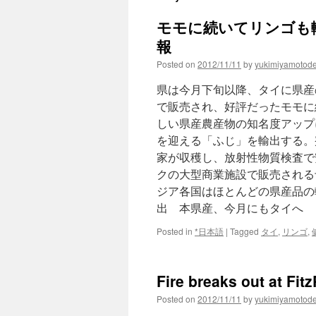
モモに続いてリンゴも輸
報
Posted on
2012/11/11
by
yukimiyamotod
県は今月下旬以降、タイに県産
で販売され、好評だったモモに
しい県産農産物の知名度アップ
を迎える「ふじ」を輸出する。
家が収穫し、放射性物質検査で
クの大型商業施設で販売される
ジア各国はほとんどの県産品の
出 本県産、今月にもタイへ
Posted in
*日本語
|
Tagged
タイ
,
リンゴ
,
Fire breaks out at Fit
Posted on
2012/11/11
by
yukimiyamotod