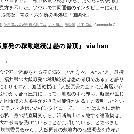
１０日までに「核不拡散 の観点から、ためらいがある」
婚・
見方を示した。ソウルで共同通信のインタビューに応じ
絶
縁…
と張教授 青森・六ケ所の再処理「国際化」
募
る
on
策
,
使用済み核燃料再処理工場
,
六ヶ所村
,
張舜興
,
核不拡散
|
Comments Off
孤
韓
立
国
感
の
発の稼動継続は愚の骨頂」 via Iran
via
参
朝
加
日
は
epaul
新
困
聞
難
会学部で教鞭をとる渡辺満久（わたなべ・みつひさ）教授
デ
と
ジ
張
、福井県の大飯原発の稼動継続は愚の骨頂である」と語り
タ
教
によりますと、渡辺教授は「大飯原発の直下に活断層が存
ル
授
ぶつかり合う圧力によって、地層のずれ即ち、断層が生じ
青
森・
と同規模の大惨事が起きる可能性がある」と表明したとい
六
、フランス通信とのインタビューで、「これはまさに活断
ケ
る私自身の調査研究から、活断層上に立地する建造物は、
所
の
大な被害を受けていることが判明している」と述べまし
再
力規制委員会から、大飯原発の敷地内の地盤調査を依頼さ
処