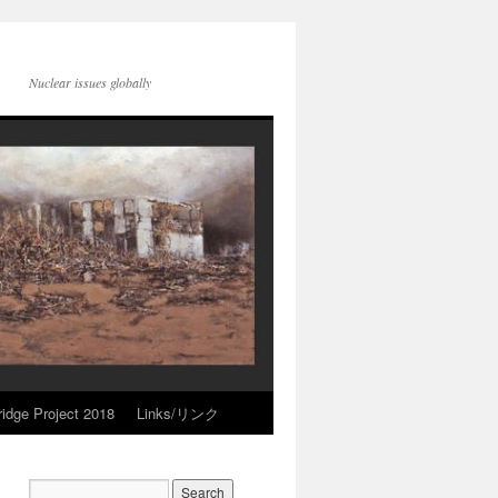
Nuclear issues globally
idge Project 2018
Links/リンク