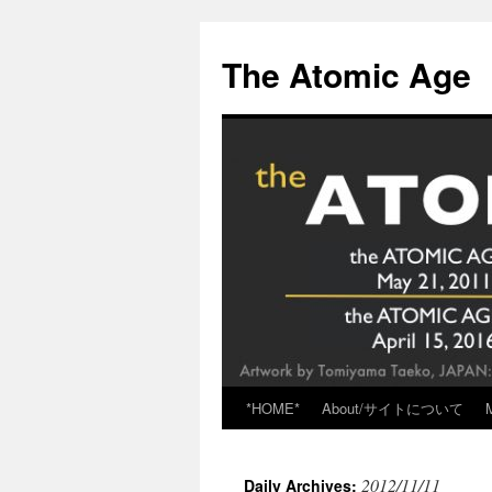
Skip
to
The Atomic Age
content
*HOME*
About/サイトについて
2012/11/11
Daily Archives: