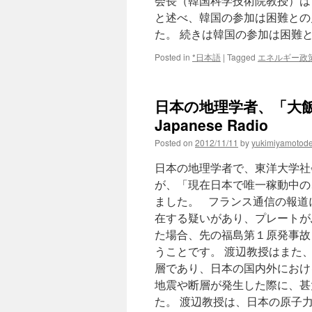
会長（韓国科学技術院教授）は
と述べ、韓国の参加は困難との
た。 続きは韓国の参加は困難
Posted in
*日本語
|
Tagged
エネルギー政
日本の地理学者、「大飯原
Japanese Radio
Posted on
2012/11/11
by
yukimiyamotod
日本の地理学者で、東洋大学社
が、「現在日本で唯一稼動中の
ました。 フランス通信の報道
在する疑いがあり、プレートが
た場合、先の福島第１原発事故
うことです。 渡辺教授はまた
層であり、日本の国内外におけ
地震や断層が発生した際に、甚
た。 渡辺教授は、日本の原子