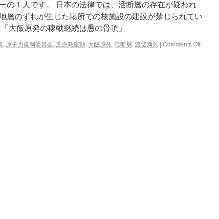
ーの１人です。 日本の法律では、活断層の存在が疑われ
理
「国
地層のずれが生じた場所での核施設の建設が禁じられてい
際
、「大飯原発の稼動継続は愚の骨頂」
化」
via
on
策
,
原子力規制委員会
,
反原発運動
,
大飯原発
,
活断層
,
渡辺満久
|
Comments Off
47
日
News
本
の
地
理
学
者、
「大
飯
原
発
の
稼
動
継
続
は
愚
の