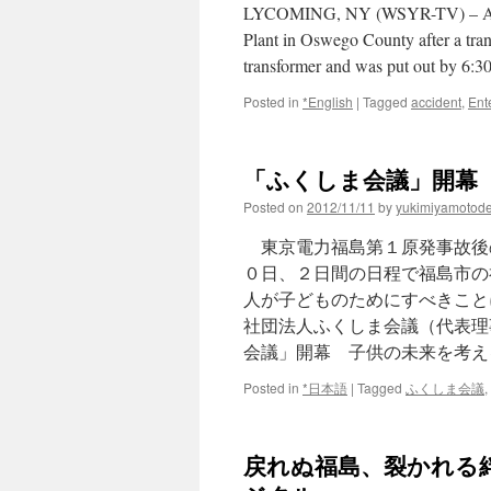
LYCOMING, NY (WSYR-TV) – An “un
Plant in Oswego County after a tran
transformer and was put out by 6:
Posted in
*English
|
Tagged
accident
,
Ent
「ふくしま会議」開幕 
Posted on
2012/11/11
by
yukimiyamotod
東京電力福島第１原発事故後
０日、２日間の日程で福島市の
人が子どものためにすべきこと
社団法人ふくしま会議（代表理
会議」開幕 子供の未来を考え
Posted in
*日本語
|
Tagged
ふくしま会議
,
戻れぬ福島、裂かれる絆