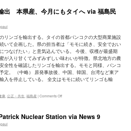
出 本県産、今月にもタイへ via 福島民
epaul
のリンゴを輸出する。タイの首都バンコクの大型商業施設
続いて企画した。県の担当者は「モモに続き、安全でおい
につなげたい」と意気込んでいる。 今後、収穫が最盛期
蜜が入り甘くてみずみずしい味わいが特徴。県北地方の農
安全性を確認したリンゴを輸出する。モモと同様、バンコ
予定。 （中略） 原発事故後、中国、韓国、台湾など東ア
輸入を停止している。 全文はモモに続いてリンゴも輸
on
健康
,
公正・共生
,
福島産
|
Comments Off
モ
モ
に
zPatrick Nuclear Station via News 9
続
い
epaul
て