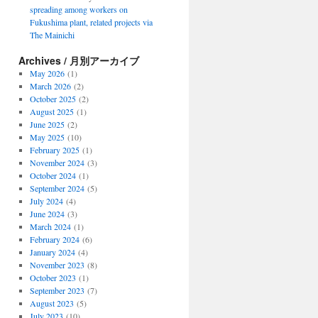
spreading among workers on
Fukushima plant, related projects via
The Mainichi
Archives / 月別アーカイブ
May 2026
(1)
March 2026
(2)
October 2025
(2)
August 2025
(1)
June 2025
(2)
May 2025
(10)
February 2025
(1)
November 2024
(3)
October 2024
(1)
September 2024
(5)
July 2024
(4)
June 2024
(3)
March 2024
(1)
February 2024
(6)
January 2024
(4)
November 2023
(8)
October 2023
(1)
September 2023
(7)
August 2023
(5)
July 2023
(10)