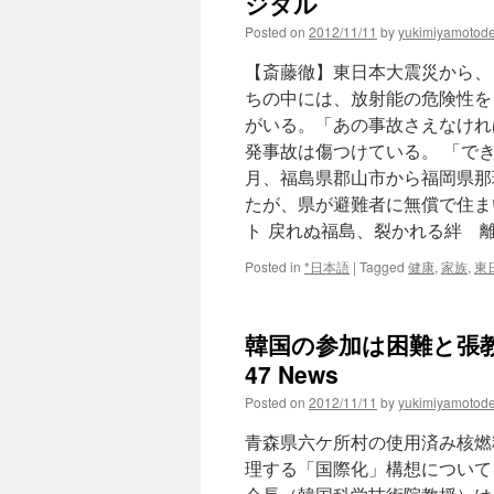
ジタル
Posted on
2012/11/11
by
yukimiyamotod
【斎藤徹】東日本大震災から、
ちの中には、放射能の危険性を
がいる。「あの事故さえなけれ
発事故は傷つけている。 「で
月、福島県郡山市から福岡県那
たが、県が避難者に無償で住ま
ト 戻れぬ福島、裂かれる絆 
Posted in
*日本語
|
Tagged
健康
,
家族
,
東
韓国の参加は困難と張教
47 News
Posted on
2012/11/11
by
yukimiyamotod
青森県六ケ所村の使用済み核燃
理する「国際化」構想について