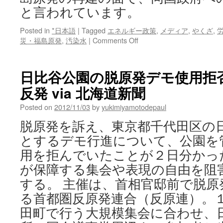
と言われています。
Posted in
*日本語
|
Tagged
エネルギー政策
,
メディア
,
やくざ
,
on
災・福島原発
,
汚染水
|
Comments Off
露
テ
レ
日比谷公園の脱原発デモ使用拒
ビ
反発 via 北海道新聞
チ
ャ
Posted on
2012/11/03
by
yukimiyamotodepaul
ン
ネ
脱原発を訴え、東京都千代田区の
ル、
とするデモ行進について、公園を
「暴
力
用を拒んでいたことが２日分かっ
団
が保障する集会や表現の自由を阻
が
日
する。 主催は、首相官邸前で脱
本
る首都圏反原発連合（反原連）。
の
核
田町で行う大規模集会に合わせ、
施