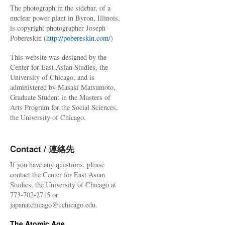
The photograph in the sidebar, of a
nuclear power plant in Byron, Illinois,
is copyright photographer Joseph
Pobereskin (
http://pobereskin.com/
)
This website was designed by the
Center for East Asian Studies, the
University of Chicago, and is
administered by Masaki Matsumoto,
Graduate Student in the Masters of
Arts Program for the Social Sciences,
the University of Chicago.
Contact / 連絡先
If you have any questions, please
contact the Center for East Asian
Studies, the University of Chicago at
773-702-2715 or
japanatchicago@uchicago.edu.
The Atomic Age