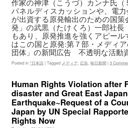
作家の神津（こうづ）カンナ氏（
パネルディスカッションや、電力
が出資する原発輸出のための国策
発」の武黒（たけくろ）一郎社長
もあり、原発推進を強くアピール
はこの国と原発:第７部・メディ
団体」の新聞広告 不透明な活動
Posted in
*日本語
|
Tagged
メディア
,
広告
,
毎日新聞
|
3 Comme
Human Rights Violation after
disaster and Great East Japan
Earthquake~Request of a Count
Japan by UN Special Rapport
Rights Now