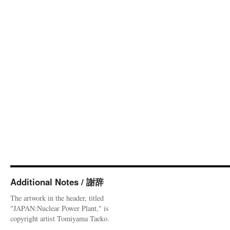
Additional Notes / 謝辞
The artwork in the header, titled
"JAPAN:Nuclear Power Plant," is
copyright artist Tomiyama Taeko.