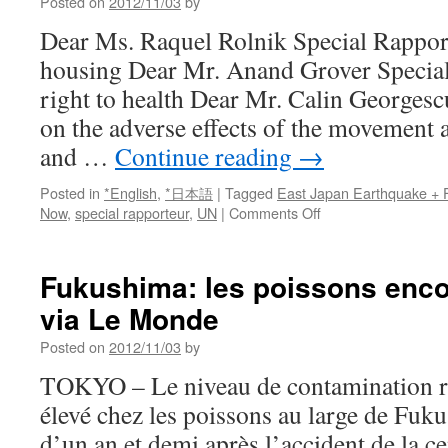
Posted on
2012/11/03
by
Dear Ms. Raquel Rolnik Special Rapport
housing Dear Mr. Anand Grover Special
right to health Dear Mr. Calin Georges
on the adverse effects of the movement
and …
Continue reading
→
Posted in
*English
,
*日本語
|
Tagged
East Japan Earthquake + 
on
Now
,
special rapporteur
,
UN
|
Comments Off
Human
Rights
Violation
Fukushima: les poissons enc
after
via Le Monde
Fukushima
disaster
Posted on
2012/11/03
by
and
Great
TOKYO – Le niveau de contamination r
East
élevé chez les poissons au large de Fuk
Japan
Earthquake~Reques
d’un an et demi après l’accident de la ce