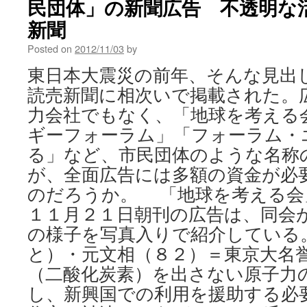
民団体」の新聞広告 不透明な活
新聞
Posted on
2012/11/03
by
東日本大震災の前年、そんな見出
読売新聞に相次いで掲載された。
力会社でもなく、「地球を考える
ギーフォーラム」「フォーラム・
る」など、市民団体のような名称
が、全面広告には多額の資金が必
のだろうか。 「地球を考える会
１１月２１日朝刊の広告は、同会
の様子を写真入りで紹介している
と）・元文相（８２）＝東京大名
（二酸化炭素）を出さない原子力
し、新興国での利用を援助する必