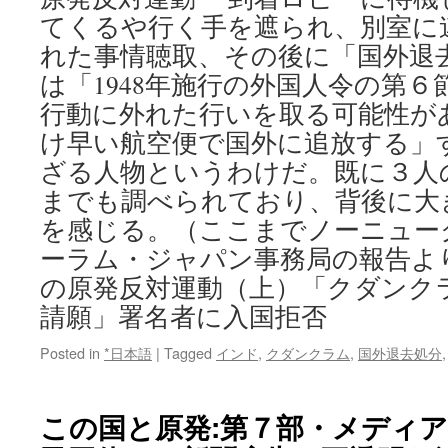
てくるや行く手を遮られ、別室に
れた事情聴取、その後に「国外退
は「1948年施行の外国人令の第
行動に外れた行いを取る可能性が
け早い航空便で国外に追放する」
ざる人物というわけだ。既に３人
までも調べられており、背後に大
を感じる。（ここまでノーニュー
ーラム・ジャパン事務局の報告よ
の原発反対運動（上）「クダンク
請願」署名者に入国拒否
Posted in
*日本語
|
Tagged
インド
,
クダンクラム
,
国外退去処分
この国と原発:第７部・メディ