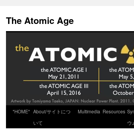
Skip
to
The Atomic Age
content
*HOME*
About/サイトにつ
Multimedia
Resources
Sy
いて
ウ