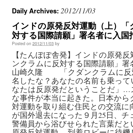
2012/11/03
Daily Archives:
インドの原発反対運動（上）「
対する国際請願」署名者に入国拒
Posted on
2012/11/03
by
【たんぽぽ舎発】インドの原発反
ンクラムに反対する国際請願」
山崎久隆 「クダンクラムに反
名したな？あなたの名前も乗って
なたは反原発だということだ」…
な事件が本当に起きた。日本から
対運動を取り組む住民との交流に
が国外退去になった９月25日、チ
警備員から浴びせられた言葉だと
原発反対運動 到着ロビーに待機