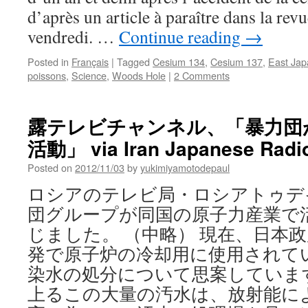
of
d’après un article à paraître dans la re
a
Country
vendredi. …
Continue reading
→
Visit
to
Posted in
Français
|
Tagged
Cesium 134
,
Cesium 137
,
East Jap
Japan
poissons
,
Science
,
Woods Hole
|
2 Comments
by
UN
Special
露テレビチャンネル、「暴力団
Rapporteurs
via
活動」 via Iran Japanese Radi
Human
Posted on
2012/11/03
by
yukimiyamotodepaul
Rights
Now
ロシアのテレビ局・ロシアトゥデ
団グループが同国の原子力産業で
じました。 （中略） 現在、日本
発で原子炉の冷却用に使用されて
染水の処分について思案していま
上るこの大量の汚水は、放射能に