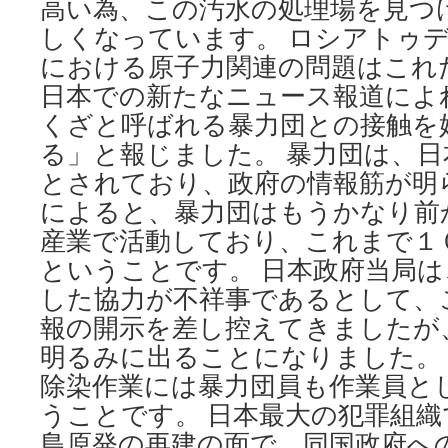
高い為、この汚水の処理場を見つ
しくなっています。 ロシアトゥ
における原子力関連の問題はこれ
日本での新たなニュース報道によ
くざと呼ばれる暴力団との接触を
る」と報じました。 暴力団は、
とされており、政府の情報筋が明
によると、暴力団はもうかなり前
産業で活動しており、これまで１
ということです。 日本政府当局
した協力が不祥事であるとして、
報の開示を差し控えてきましたが
明るみに出ることになりました。
除染作業には暴力団員も作業員と
うことです。 日本最大の犯罪組
島原発の再建の面で、同国政府へ