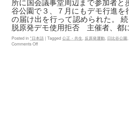
所に国会議事堂周辺まで参加者と歩
設
谷公園で３、７月にもデモ行進を
で
活
の届け出を行って認められた。 続
動」
脱原発デモ使用拒否 主催者、都
via
Iran
Posted in
*日本語
|
Tagged
公正・共生
Japanese
,
反原発運動
,
日比谷公園
on
Comments Off
Radio
日
比
谷
公
園
の
脱
原
発
デ
モ
使
用
拒