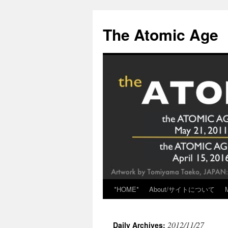
Skip
to
The Atomic Age
content
*HOME*
About/サイトについて
2012/11/27
Daily Archives: