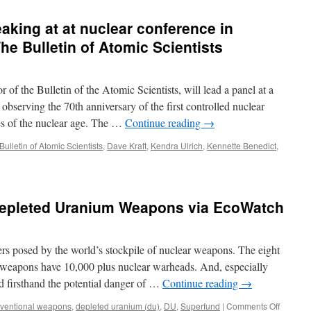
aking at at nuclear conference in
he Bulletin of Atomic Scientists
 of the Bulletin of the Atomic Scientists, will lead a panel at a
bserving the 70th anniversary of the first controlled nuclear
es of the nuclear age. The …
Continue reading
→
Bulletin of Atomic Scientists
,
Dave Kraft
,
Kendra Ulrich
,
Kennette Benedict
,
Depleted Uranium Weapons via EcoWatch
rs posed by the world’s stockpile of nuclear weapons. The eight
 weapons have 10,000 plus nuclear warheads. And, especially
 firsthand the potential danger of …
Continue reading
→
on
ventional weapons
,
depleted uranium (du)
,
DU
,
Superfund
|
Comments Off