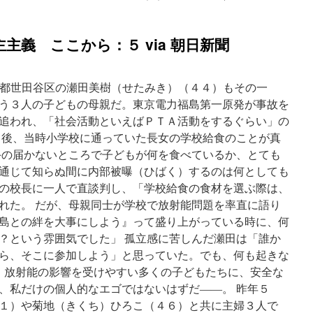
The
Toxic
Legacy
主義 ここから：５ via 朝日新聞
of
Deplete
Uraniu
Weapon
東京都世田谷区の瀬田美樹（せたみき）（４４）もその一
via
う３人の子どもの母親だ。東京電力福島第一原発が事故を
EcoWat
追われ、「社会活動といえばＰＴＡ活動をするぐらい」の
１後、当時小学校に通っていた長女の学校給食のことが真
手の届かないところで子どもが何を食べているか、とても
通じて知らぬ間に内部被曝（ひばく）するのは何としても
の校長に一人で直談判し、「学校給食の食材を選ぶ際は、
れた。 だが、母親同士が学校で放射能問題を率直に語り
島との絆を大事にしよう』って盛り上がっている時に、何
？という雰囲気でした」 孤立感に苦しんだ瀬田は「誰か
ら、そこに参加しよう」と思っていた。でも、何も起きな
。 放射能の影響を受けやすい多くの子どもたちに、安全な
、私だけの個人的なエゴではないはずだ――。 昨年５
１）や菊地（きくち）ひろこ（４６）と共に主婦３人で