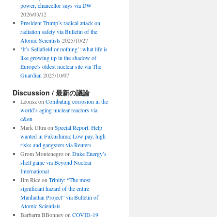
power, chancellor says via DW
2026/03/12
President Trump’s radical attack on
radiation safety via Bulletin of the
d
Atomic Scientists
2025/10/27
m
‘It’s Sellafield or nothing’: what life is
s
like growing up in the shadow of
Europe’s oldest nuclear site via The
ch
Guardian
2025/10/07
Discussion / 最新の議論
Leonsz
on
Combating corrosion in the
world’s aging nuclear reactors via
c&en
Mark Ultra
on
Special Report: Help
wanted in Fukushima: Low pay, high
risks and gangsters via Reuters
Grom Montenegro
on
Duke Energy’s
shell game via Beyond Nuclear
International
Jim Rice
on
Trinity: “The most
significant hazard of the entire
Manhattan Project” via Bulletin of
Atomic Scientists
Barbarra BBonney
on
COVID-19