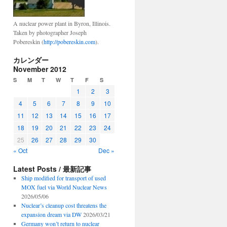
A nuclear power plant in Byron, Illinois.
Taken by photographer Joseph
Pobereskin (
http://pobereskin.com
).
カレンダー
November 2012
S
M
T
W
T
F
S
1
2
3
4
5
6
7
8
9
10
11
12
13
14
15
16
17
18
19
20
21
22
23
24
25
26
27
28
29
30
« Oct
Dec »
Latest Posts / 最新記事
Ship modified for transport of used
MOX fuel via World Nuclear News
2026/05/06
Nuclear’s cleanup cost threatens the
expansion dream via DW
2026/03/21
Germany won’t return to nuclear