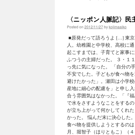
via
The
Bulletin
〈ニッポン人脈記〉民主
of
Atomic
Posted on
2012/11/27
by
kojimaaiko
Scientists
■原発だって語ろうよ […] 
人。幼稚園と中学校、高校に通
起こすまでは、子育てと家事に
ふつうの主婦だった。 ３・１
っ先に気になった。 「自分の
不安でした。子どもが食べ物を
避けたかった」。瀬田は小学校
産地に細心の配慮を」と申し入
合う雰囲気はなかった。「『福
で水をさすようなことをするの
が立ち上がって何かしてくれた
かった。 悩んだ末に決心した
食べ物を提供しようとするのは
月、堀智子（ほりともこ）（４