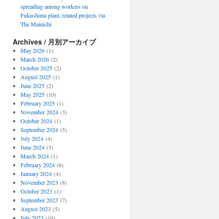
spreading among workers on
Fukushima plant, related projects via
The Mainichi
Archives / 月別アーカイブ
May 2026
(1)
March 2026
(2)
October 2025
(2)
August 2025
(1)
June 2025
(2)
May 2025
(10)
February 2025
(1)
November 2024
(3)
October 2024
(1)
September 2024
(5)
July 2024
(4)
June 2024
(3)
March 2024
(1)
February 2024
(6)
January 2024
(4)
November 2023
(8)
October 2023
(1)
September 2023
(7)
August 2023
(5)
July 2023
(10)