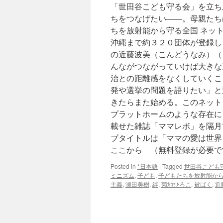
「世田谷こども守る会」を立ち上
ちをつなげたい――。母親たち
ちを放射能から守る全国 ネッ
沖縄まで約３２０団体が登録し
の近藤波美（こんどうなみ）（
んながつながっていけば大きな
治との距離感をなくしていくこ
発や選挙の問題を語りたい」と
きたらまた始める。このネット
プラットホームのような存在に
載せた雑誌「ママレボ」を隔月
ブタイトルは「ママの愛は世界
ここから （無料登録が必要で
Posted in
*日本語
|
Tagged
世田谷こども
ミニズム
,
子ども
,
子どもたちを放射能から
主義
,
瀬田美樹
,
絆
,
菊地ひろこ
,
被ばく
,
近