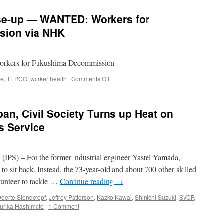
e-up — WANTED: Workers for
sion via NHK
kers for Fukushima Decommission
on
ge
,
TEPCO
,
worker health
|
Comments Off
【video】
Today’s
Close-
an, Civil Society Turns up Heat on
up
—
ss Service
WANTED:
Workers
for
) – For the former industrial engineer Yastel Yamada,
Fukushima
Decommission
to sit back. Instead, the 73-year-old and about 700 other skilled
via
olunteer to tackle …
Continue reading
→
NHK
oerte Siendetopf
,
Jeffrey Patterson
,
Kazko Kawai
,
Shinichi Suzuki
,
SVCF
,
urika Hashimoto
|
1 Comment