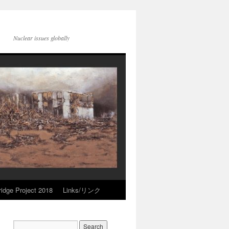
Nuclear issues globally
idge Project 2018
Links/リンク