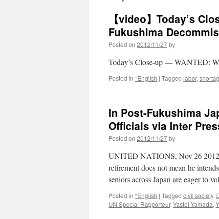
【video】Today’s Clos
Fukushima Decommis
Posted on
2012/11/27
by
Today’s Close-up — WANTED: Wor
Posted in
*English
|
Tagged
labor
,
shorta
In Post-Fukushima Jap
Officials via Inter Pre
Posted on
2012/11/27
by
UNITED NATIONS, Nov 26 2012 (IPS
retirement does not mean he intends 
seniors across Japan are eager to v
Posted in
*English
|
Tagged
civil society
,
D
UN Special Rapporteur
,
Yastel Yamada
,
Y