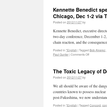
Kennette Benedict spe
Chicago, Dec 1-2 via T
Posted on
2012/11/27
by
Kennette Benedict, executive director
two-day conference, December 1-2, o
chain reaction, and the consequenc
Posted in
*English
|
Tagged
Bob Alvarez
,
on
Paul Gunter
|
Comments Off
Kennette
Benedict
speaking
The Toxic Legacy of 
at
at
Posted on
2012/11/27
by
nuclear
conference
We all should be aware of the dange
in
countries known to possess nuclear
Chicago,
post-Fukushima, we now understand
Dec
1-
Posted in
*English
|
Tagged
Concord
,
con
2