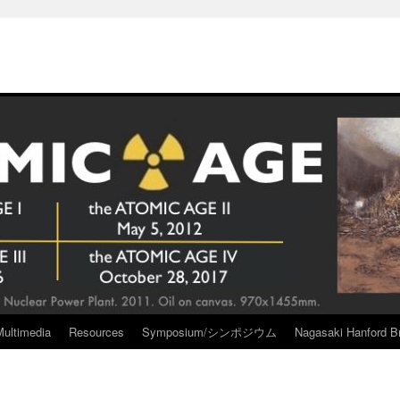
Multimedia
Resources
Symposium/シンポジウム
Nagasaki Hanford Br