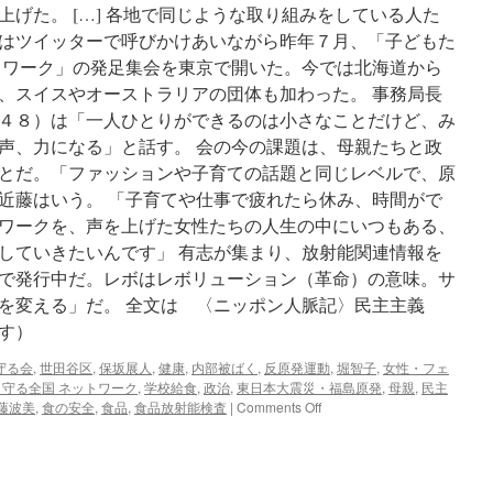
げた。 […] 各地で同じような取り組みをしている人た
はツイッターで呼びかけあいながら昨年７月、「子どもた
トワーク」の発足集会を東京で開いた。今では北海道から
、スイスやオーストラリアの団体も加わった。 事務局長
４８）は「一人ひとりができるのは小さなことだけど、み
声、力になる」と話す。 会の今の課題は、母親たちと政
とだ。「ファッションや子育ての話題と同じレベルで、原
近藤はいう。 「子育てや仕事で疲れたら休み、時間がで
ワークを、声を上げた女性たちの人生の中にいつもある、
していきたいんです」 有志が集まり、放射能関連情報を
で発行中だ。レボはレボリューション（革命）の意味。サ
を変える」だ。 全文は 〈ニッポン人脈記〉民主主義
す）
守る会
,
世田谷区
,
保坂展人
,
健康
,
内部被ばく
,
反原発運動
,
堀智子
,
女性・フェ
守る全国 ネットワーク
,
学校給食
,
政治
,
東日本大震災・福島原発
,
母親
,
民主
on
藤波美
,
食の安全
,
食品
,
食品放射能検査
|
Comments Off
〈ニ
ッ
ポ
ン