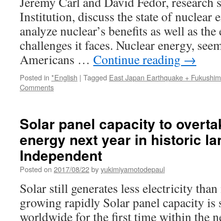
Jeremy Carl and David Fedor, research s
Institution, discuss the state of nuclear
analyze nuclear’s benefits as well as th
challenges it faces. Nuclear energy, seem
Americans …
Continue reading
→
Posted in
*English
|
Tagged
East Japan Earthquake + Fukushi
Comments
Solar panel capacity to overta
energy next year in historic l
Independent
Posted on
2017/08/22
by
yukimiyamotodepaul
Solar still generates less electricity than 
growing rapidly Solar panel capacity is 
worldwide for the first time within the 