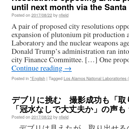
until next month via the Sant
Posted on
2017/08/22
by
nfield
A pair of proposed city resolutions opp
expansion of plutonium pit production 
Laboratory and the nuclear weapons age
Donald Trump’s administration ran int
city Finance Committee. […] One prop
Continue reading
→
Posted in
*English
|
Tagged
Los Alamos National Laboratiories
デブリに挑む 撮影成功も「
「冠水なしで大丈夫か」の声も v
Posted on
2017/08/22
by
nfield
デブリは見えたが、取り出せる