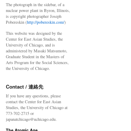
The photograph in the sidebar, of a
nuclear power plant in Byron, Illinois,
is copyright photographer Joseph
Pobereskin (
http://pobereskin.com/
)
This website was designed by the
Center for East Asian Studies, the
University of Chicago, and is
administered by Masaki Matsumoto,
Graduate Student in the Masters of
Arts Program for the Social Sciences,
the University of Chicago.
Contact / 連絡先
If you have any questions, please
contact the Center for East Asian
Studies, the University of Chicago at
773-702-2715 or
japanatchicago@uchicago.edu.
The Atomic Age