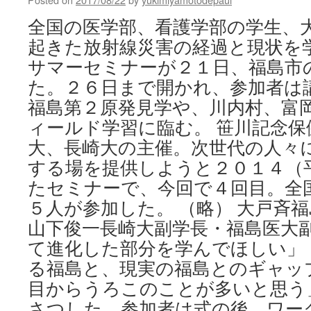
全国の医学部、看護学部の学生、
起きた放射線災害の経過と現状を
サマーセミナーが２１日、福島市
た。２６日まで開かれ、参加者は
福島第２原発見学や、川内村、富
ィールド学習に臨む。 笹川記念保
大、長崎大の主催。次世代の人々
する場を提供しようと２０１４（
たセミナーで、今回で４回目。全
５人が参加した。 （略） 大戸斉
山下俊一長崎大副学長・福島医大
て進化した部分を学んでほしい」
る福島と、現実の福島とのギャッ
目からうろこのことが多いと思う
さつした。参加者は式の後、ワー