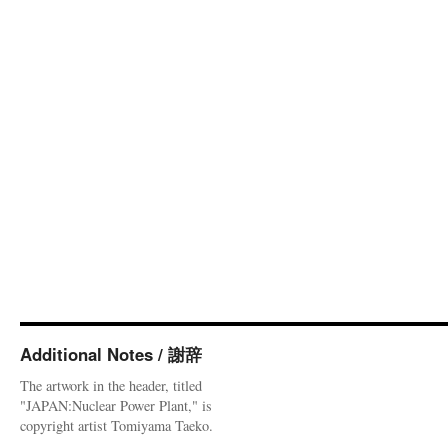
Additional Notes / 謝辞
The artwork in the header, titled
"JAPAN:Nuclear Power Plant," is
copyright artist Tomiyama Taeko.