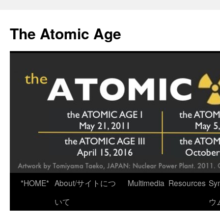
Skip
to
The Atomic Age
content
*HOME*
About/サイトにつ
Multimedia
Resources
Sy
いて
ウ