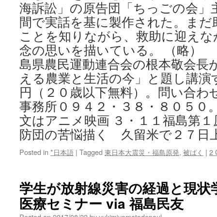
海訴訟」の原告団「ちっごの会」
間で実話を基に製作された。まだ
ことを知りながら、救助に迎えな
念の思いを描いている。 （略）
島県農民運動連合会の根本敬会長
える農業と生活の今」と題し講演
円（２０歳以下無料）。問い合わ
事務所０９４２・３８・８０５０。
文はアニメ映画 ３・１１福島第１
防団の苦悩描く 久留米で２７日
Posted in
*日本語
|
Tagged
東日本大震災・福島原発
,
被ばく
|
2
学生が放射線災害の経過と現状
医療セミナー via 福島民友
Posted on
2017/08/22
by
yukimiyamotodepaul