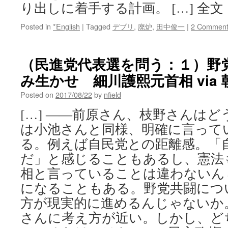
り出しに着手する計画。 […] 全文
Posted in
*English
|
Tagged
デブリ
,
廃炉
,
田中俊一
|
2 Comment
（民進党代表選を問う：１）野
み生かせ 細川護熙元首相 via
Posted on
2017/08/22
by
nfield
[…] ――前原さん、枝野さんはど
は小池さんと同様、明確に言って
る。例えば自民党との距離感。「
だ」と感じることもあるし、憲法
相と言っていることは違わないん
になることもある。野党共闘につ
方が現実的に進めるんじゃないか
さんに考え方が近い。しかし、ど