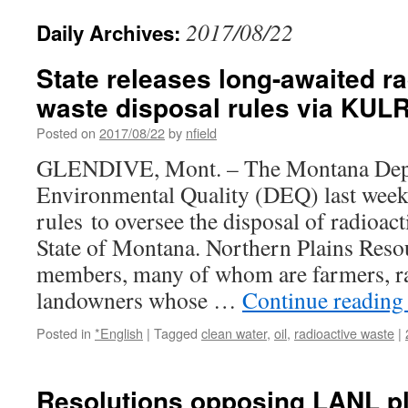
2017/08/22
Daily Archives:
State releases long-awaited ra
waste disposal rules via KUL
Posted on
2017/08/22
by
nfield
GLENDIVE, Mont. – The Montana Dep
Environmental Quality (DEQ) last week
rules to oversee the disposal of radioact
State of Montana. Northern Plains Reso
members, many of whom are farmers, r
landowners whose …
Continue readin
Posted in
*English
|
Tagged
clean water
,
oil
,
radioactive waste
|
Resolutions opposing LANL p