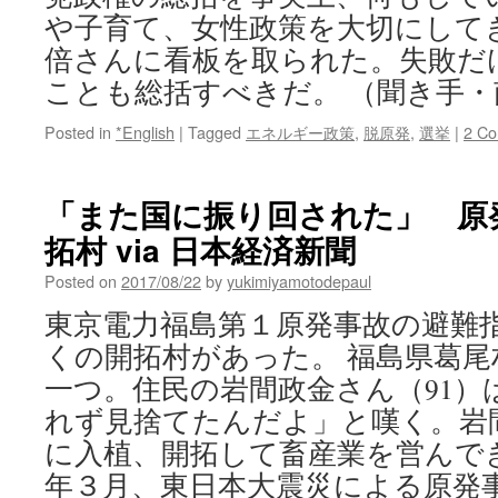
や子育て、女性政策を大切にして
倍さんに看板を取られた。失敗だ
ことも総括すべきだ。 （聞き手・
Posted in
*English
|
Tagged
エネルギー政策
,
脱原発
,
選挙
|
2 C
「また国に振り回された」 原
拓村 via 日本経済新聞
Posted on
2017/08/22
by
yukimiyamotodepaul
東京電力福島第１原発事故の避難
くの開拓村があった。 福島県葛
一つ。住民の岩間政金さん（91）
れず見捨てたんだよ」と嘆く。岩間
に入植、開拓して畜産業を営んでき
年３月、東日本大震災による原発事