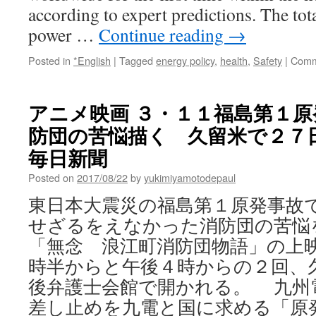
according to expert predictions. The tot
power …
Continue reading
→
Posted in
*English
|
Tagged
energy policy
,
health
,
Safety
|
Comm
アニメ映画 ３・１１福島第１
防団の苦悩描く 久留米で２７日
毎日新聞
Posted on
2017/08/22
by
yukimiyamotodepaul
東日本大震災の福島第１原発事故
せざるをえなかった消防団の苦悩
「無念 浪江町消防団物語」の上
時半からと午後４時からの２回、
後弁護士会館で開かれる。 九州
差し止めを九電と国に求める「原