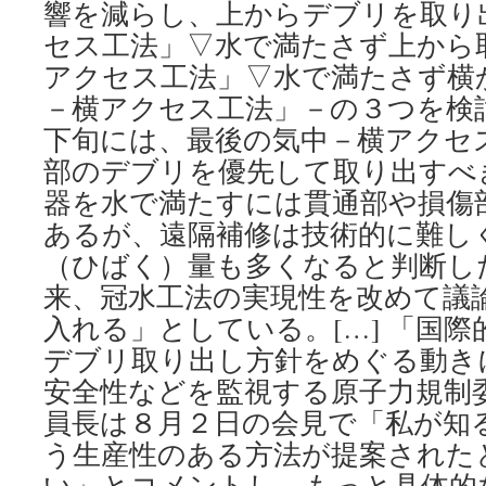
響を減らし、上からデブリを取り
セス工法」▽水で満たさず上から
アクセス工法」▽水で満たさず横
－横アクセス工法」－の３つを検
下旬には、最後の気中－横アクセ
部のデブリを優先して取り出すべ
器を水で満たすには貫通部や損傷
あるが、遠隔補修は技術的に難し
（ひばく）量も多くなると判断し
来、冠水工法の実現性を改めて議
入れる」としている。[…] 「国
デブリ取り出し方針をめぐる動き
安全性などを監視する原子力規制
員長は８月２日の会見で「私が知
う生産性のある方法が提案された
い」とコメントし、もっと具体的