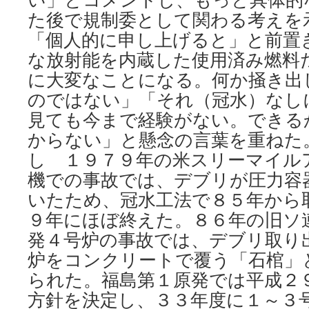
た後で規制委として関わる考えを
「個人的に申し上げると」と前置
な放射能を内蔵した使用済み燃料
に大変なことになる。何か掻き出
のではない」「それ（冠水）なし
見ても今まで経験がない。できる
からない」と懸念の言葉を重ねた。
し １９７９年の米スリーマイル
機での事故では、デブリが圧力容
いたため、冠水工法で８５年から
９年にほぼ終えた。８６年の旧ソ
発４号炉の事故では、デブリ取り
炉をコンクリートで覆う「石棺」
られた。福島第１原発では平成２
方針を決定し、３３年度に１～３