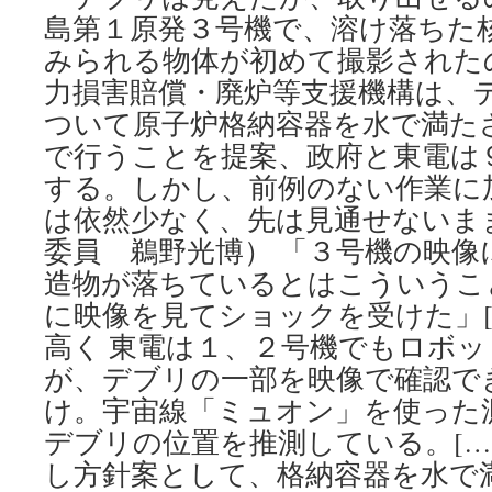
島第１原発３号機で、溶け落ちた
みられる物体が初めて撮影された
力損害賠償・廃炉等支援機構は、
ついて原子炉格納容器を水で満た
で行うことを提案、政府と東電は
する。しかし、前例のない作業に
は依然少なく、先は見通せないま
委員 鵜野光博） 「３号機の映像
造物が落ちているとはこういうこ
に映像を見てショックを受けた」[
高く 東電は１、２号機でもロボ
が、デブリの一部を映像で確認で
け。宇宙線「ミュオン」を使った
デブリの位置を推測している。[…
し方針案として、格納容器を水で