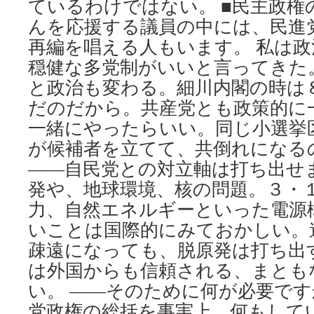
ているわけではない。 ■民主政権
んを応援する議員の中には、民進
再編を唱える人もいます。 私は
穏健な多党制がいいと言ってきた
と政治も変わる。細川内閣の時は
だのだから。共産党とも政策的に
一緒にやったらいい。同じ小選挙
が候補者を立てて、共倒れになる
――自民党との対立軸は打ち出せ
発や、地球環境、核の問題。３・
力、自然エネルギーといった電源
いことは国際的にみておかしい。
疎遠になっても、脱原発は打ち出
は外国からも信頼される、まとも
い。 ――そのために何が必要です
党政権の総括を事実上、何もして