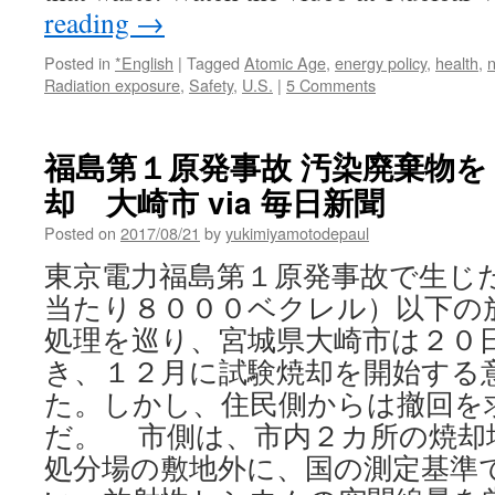
reading
→
Posted in
*English
|
Tagged
Atomic Age
,
energy policy
,
health
,
n
Radiation exposure
,
Safety
,
U.S.
|
5 Comments
福島第１原発事故 汚染廃棄物を
却 大崎市 via 毎日新聞
Posted on
2017/08/21
by
yukimiyamotodepaul
東京電力福島第１原発事故で生じ
当たり８０００ベクレル）以下の
処理を巡り、宮城県大崎市は２０
き、１２月に試験焼却を開始する
た。しかし、住民側からは撤回を
だ。 市側は、市内２カ所の焼却
処分場の敷地外に、国の測定基準