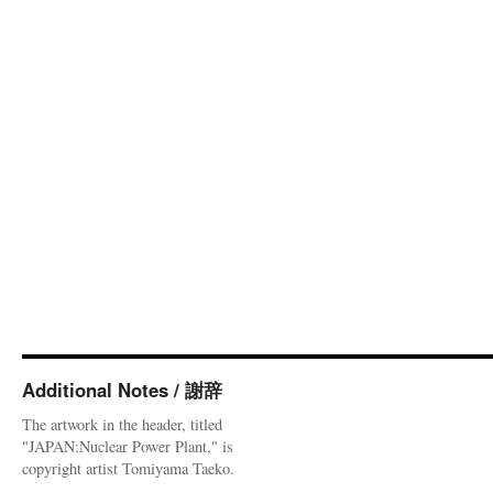
Additional Notes / 謝辞
The artwork in the header, titled
"JAPAN:Nuclear Power Plant," is
copyright artist Tomiyama Taeko.