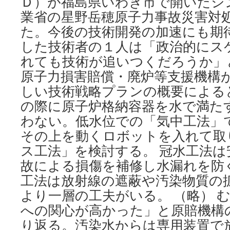
Ｄ）が福島県いわき市で開いたシ
業省の星野岳穂原子力事故災害対
た。今後の技術開発の加速にも期
した技術者の１人は「政治的にス
れても技術が追いつくだろうか」
原子力損害賠償・廃炉等支援機構
しい技術戦略プランの概要による
の際に原子炉格納容器を水で満た
わない。低水位での「気中工法」
その上を動くロボットを入れて取
ス工法」を検討する。 冠水工法
故による損傷を補修し水漏れを防
工法は放射線の遮蔽や汚染物質の
より一層の工夫がいる。 （略） 
への関心が高かった」と原賠機構
り返る。汚染水からは専用装置で