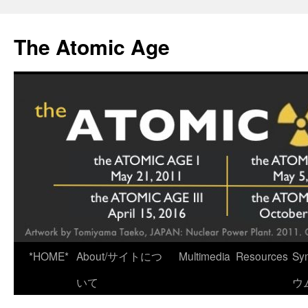
Skip
to
The Atomic Age
content
*HOME*
About/サイトにつ
Multimedia
Resources
Sy
いて
ウ