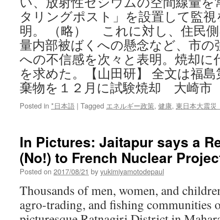
い、放射性セシウムの空間線量を
タリングポスト」を設置して監視
明。 （略） これに対し、住民
量内部被ばくへの懸念など、市の
への不信感を次々と表明。焼却に
を求めた。【山田研】 全文は福島
棄物を１２月に試験焼却 大崎市
Posted in
*日本語
|
Tagged
エネルギー政策
,
健康
,
東日本大震災
In Pictures: Jaitapur says a 
(No!) to French Nuclear Projec
Posted on
2017/08/21
by
yukimiyamotodepaul
Thousands of men, women, and children
agro-trading, and fishing communities of
picturesque Ratnagiri District in Mahar