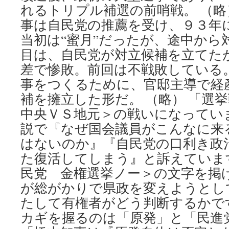
れるトリプル補選の前哨戦。 （略
事は自民党の推薦を受け、９３年
当初は“蜜月”だったが、途中から
目は、自民党が対立候補を立てた
差で惨敗。前回は不戦敗している。
事をつくるために、官邸主導で経
補を擁立した形だ。 （略） 「選
中央ＶＳ地元＞の戦いになってい
説で『なぜ国会議員がこんなに来
はないのか』『自民党の口利き政
た復活してしまう』と訴えていま
民党 金権選挙ノー＞の文字を掲
が総がかりで県政を変えようとし
たして有権者がどう判断するかで
カギを握るのは「原発」と「民進