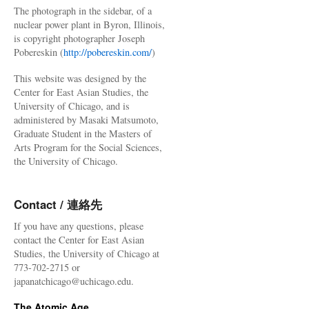
The photograph in the sidebar, of a
nuclear power plant in Byron, Illinois,
is copyright photographer Joseph
Pobereskin (
http://pobereskin.com/
)
This website was designed by the
Center for East Asian Studies, the
University of Chicago, and is
administered by Masaki Matsumoto,
Graduate Student in the Masters of
Arts Program for the Social Sciences,
the University of Chicago.
Contact / 連絡先
If you have any questions, please
contact the Center for East Asian
Studies, the University of Chicago at
773-702-2715 or
japanatchicago@uchicago.edu.
The Atomic Age