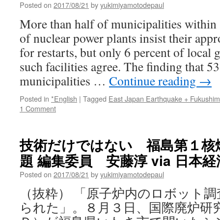
Posted on
2017/08/21
by
yukimiyamotodepaul
More than half of municipalities within
of nuclear power plants insist their app
for restarts, but only 6 percent of local
such facilities agree. The finding that 5
municipalities …
Continue reading
→
Posted in
*English
|
Tagged
East Japan Earthquake + Fukushi
1 Comment
技術だけではない 福島第１核
題 編集委員 安藤淳 via 日本
Posted on
2017/08/21
by
yukimiyamotodepaul
（抜粋） 「原子炉内のロボット
られた」。８月３日、国際廃炉研