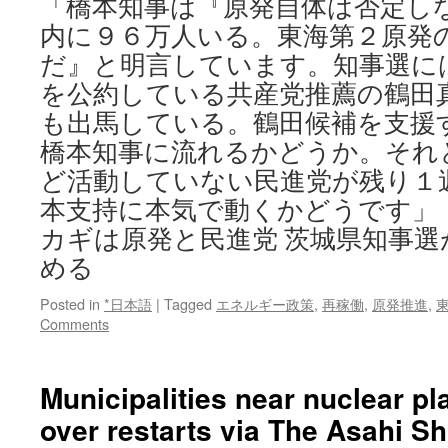
「橋本知事は『原発自体は否定し
内に９６万人いる。東海第２原発
だ』と明言しています。知事選に
を公約している共産党推薦の鶴田
も出馬している。鶴田候補を支援
橋本知事に流れるかどうか。それ
ど活動していない民進党が残り１週
本支持に本気で動くかどうです」
カギは原発と民進党 茨城県知事選
める
Posted in
*日本語
|
Tagged
エネルギー政策
,
再稼働
,
原発推進
,
Comments
Municipalities near nuclear pl
over restarts via The Asahi S