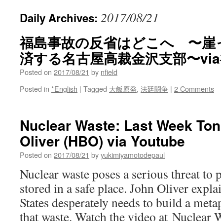
2017/08/21
Daily Archives:
福島事故の反省はどこへ 〜崖
済する名古屋高裁金沢支部〜vi
Posted on
2017/08/21
by
nfield
Posted in
*English
|
Tagged
大飯原発
,
法廷闘争
|
2 Comments
Nuclear Waste: Last Week Ton
Oliver (HBO) via Youtube
Posted on
2017/08/21
by
yukimiyamotodepaul
Nuclear waste poses a serious threat to pu
stored in a safe place. John Oliver expl
States desperately needs to build a metaph
that waste. Watch the video at Nuclear