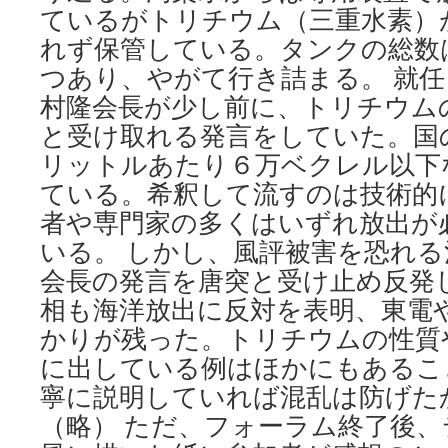
ているがトリチウム（三重水素）
れず保管している。タンクの総数は
つあり、やがて行き詰まる。 就
村隆会長が少し前に、トリチウム
と受け取れる発言をしていた。国
リットルあたり６万ベクレル以下
ている。希釈して流すのは技術的
者や専門家の多くはいずれ放出が
いる。 しかし、風評被害を恐れ
会長の発言を唐突と受け止め反発
相も海洋放出に反対を表明、東電
かりが残った。トリチウムの性質
に出している例はほかにもあるこ
寧に説明していれば混乱は防げた
（略） ただ、フォーラム終了後