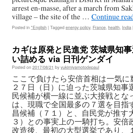
arrest en-masse, after a march from Sa
village – the site of the …
Continue rea
Posted in
*English
|
Tagged
energy policy
,
France
,
health
,
India
カギは原発と民進党 茨城県知
い詰める via 日刊ゲンダイ
Posted on
2017/08/21
by
yukimiyamotodepaul
ここで負けたら安倍首相は一気に
２７日（日）に迫った茨城県知事
民候補が横一線に並ぶ大接戦とな
は、現職で全国最多の７選を目指
昌候補（７１）と、自民党が推す
３）との事実上の一騎打ち。安倍
改造後、最初の大型選挙であり、