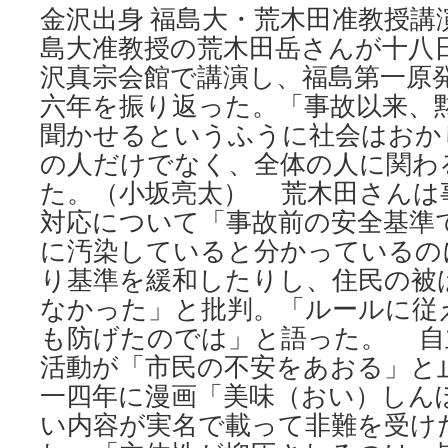
金沢出身 福島大・荒木田准教授講
島大准教授の荒木田岳さんが十八
沢真宗会館で講演し、福島第一原
六年を振り返った。「事故以来、
聞かせるというふうに社会はおか
の人だけでなく、全体の人に関わ
た。（小坂亮太） 荒木田さんは
対応について「事故前の安全基準
に汚染していると分かっているの
り基準を緩和したりし、住民の被
なかった」と批判。「ルールに従
も防げたのでは」と語った。 自
活動が「市民の不安をあおる」と
一四年に漫画「美味（おい）しん
い内容が実名で載って非難を受け