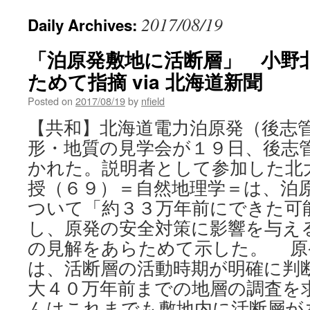
2017/08/19
Daily Archives:
「泊原発敷地に活断層」 小野
ためて指摘 via 北海道新聞
Posted on
2017/08/19
by
nfield
【共和】北海道電力泊原発（後志
形・地質の見学会が１９日、後志
かれた。説明者として参加した北
授（６９）＝自然地理学＝は、泊
ついて「約３３万年前にできた可
し、原発の安全対策に影響を与え
の見解をあらためて示した。 原
は、活断層の活動時期が明確に判
大４０万年前までの地層の調査を
んはこれまでも敷地内に活断層が