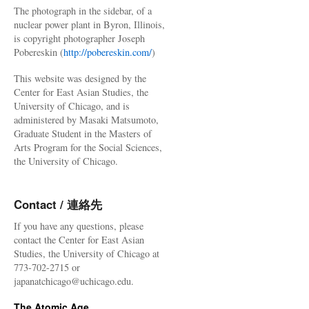
The photograph in the sidebar, of a
nuclear power plant in Byron, Illinois,
is copyright photographer Joseph
Pobereskin (
http://pobereskin.com/
)
This website was designed by the
Center for East Asian Studies, the
University of Chicago, and is
administered by Masaki Matsumoto,
Graduate Student in the Masters of
Arts Program for the Social Sciences,
the University of Chicago.
Contact / 連絡先
If you have any questions, please
contact the Center for East Asian
Studies, the University of Chicago at
773-702-2715 or
japanatchicago@uchicago.edu.
The Atomic Age