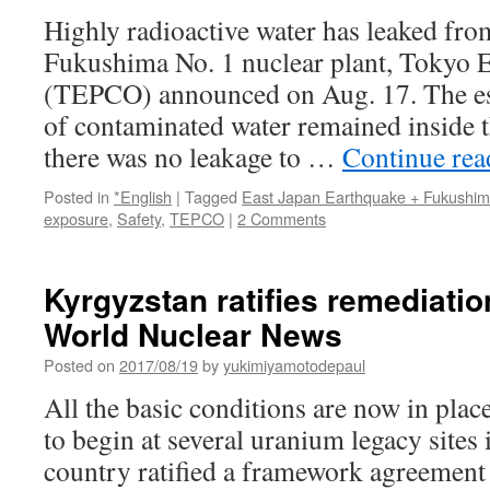
Highly radioactive water has leaked from
Fukushima No. 1 nuclear plant, Tokyo E
(TEPCO) announced on Aug. 17. The est
of contaminated water remained inside t
there was no leakage to …
Continue re
Posted in
*English
|
Tagged
East Japan Earthquake + Fukushi
exposure
,
Safety
,
TEPCO
|
2 Comments
Kyrgyzstan ratifies remediati
World Nuclear News
Posted on
2017/08/19
by
yukimiyamotodepaul
All the basic conditions are now in pla
to begin at several uranium legacy sites 
country ratified a framework agreement