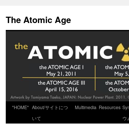
Skip
to
The Atomic Age
content
*HOME*
About/サイトにつ
Multimedia
Resources
Sy
いて
ウ