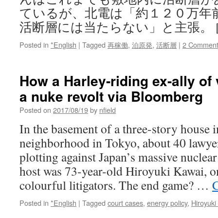
ているが、北電は「約１２０万年
活断層には当たらない」と主張。 [
Posted in
*English
|
Tagged
再稼働
,
泊原発
,
活断層
|
2 Comment
How a Harley-riding ex-ally of 
a nuke revolt via Bloomberg
Posted on
2017/08/19
by
nfield
In the basement of a three-story house i
neighborhood in Tokyo, about 40 lawyer
plotting against Japan’s massive nuclea
host was 73-year-old Hiroyuki Kawai, o
colourful litigators. The end game? …
C
Posted in
*English
|
Tagged
court cases
,
energy policy
,
Hiroyuki