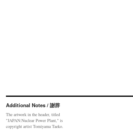
Additional Notes / 謝辞
The artwork in the header, titled
"JAPAN:Nuclear Power Plant," is
copyright artist Tomiyama Taeko.