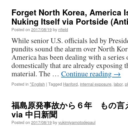
Forget North Korea, America I
Nuking Itself via Portside (An
Posted on
2017/08/19
by
nfield
While senior U.S. officials led by Pres
pundits sound the alarm over North Kor
America has been dealing with a series 
domestically that are already exposing t
material. The …
Continue reading
→
Posted in
*English
|
Tagged
Hanford
,
internal exposure
,
labor
,
p
福島原発事故から６年 もの言
via 中日新聞
Posted on
2017/08/19
by
yukimiyamotodepaul