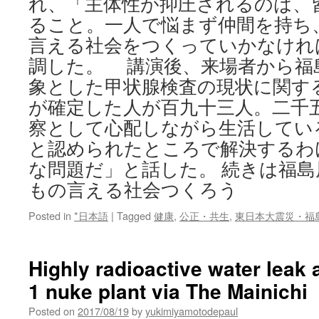
れ、「主体性が抑圧されるのは、
ること。一人で悩まず仲間を持ち
言える社会をつくっていかなけれ
調した。 講演後、来場者から福
象とした甲状腺検査の現状に関す
が確定した人が百九十三人。二千
察として心配しながら生活してい
と認められたところで解決するわ
な問題だ」と話した。 続きは福
もの言える社会つくろう
Posted in
*日本語
|
Tagged
健康
,
公正・共生
,
東日本大震災・福
Highly radioactive water leak
1 nuke plant via The Mainichi
Posted on
2017/08/19
by
yukimiyamotodepaul