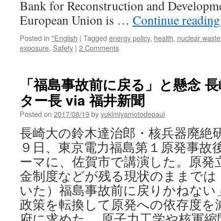
Bank for Reconstruction and Develop
European Union is …
Continue readin
Posted in
*English
|
Tagged
energy policy
,
health
,
nuclear waste
exposure
,
Safety
|
2 Comments
「福島事故前に戻る」と懸念 
ター長 via 福井新聞
Posted on
2017/08/19
by
yukimiyamotodepaul
長崎大の鈴木達治郎・核兵器廃絶
９日、東京電力福島第１原発事故
ーマに、佐賀市で講演した。原発
金制度などが残る現状のままでは
いた）福島事故前に戻りかねない
政策を転換して原発への依存度を
府に求めた。 原子力工学や核軍