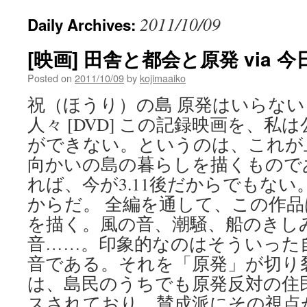
2011/10/09
Daily Archives:
[映画] 田舎と都会と原発 via 
Posted on
2011/10/09
by
kojimaaiko
祝（ほうり）の島 原発はいらな
人々 [DVD] この記録映画を、
ができない。というのは、これが
向かいの島の暮らしを描くもので
れば、今が3.11後だからでもな
からだ。 全編を通して、この作
を描く。風の音、潮騒、船のきし
音……。印象的なのはそういった
音である。それを「原発」が切り
は、島民のうちでも原発反対の住
スされており、賛成派にその視点