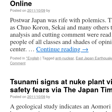
Online
Posted on
2011/10/09
by
Postwar Japan was rife with polemics. 
as Chuo Koron, Sekai and many others t
analysis and cutting comment were read
people of all classes and shades of opini
center. …
Continue reading
→
Posted in
*English
|
Tagged
anti-nuclear
,
East Japan Earthquak
Comment
Tsunami signs at nuke plant vi
safety fears via The Japan Ti
Posted on
2011/10/09
by
A geological study indicates an Aomori P