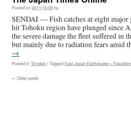
Posted on
2011/10/09
by
SENDAI — Fish catches at eight major p
hit Tohoku region have plunged since Ap
the severe damage the fleet suffered in 
but mainly due to radiation fears amid
→
Posted in
*English
|
Tagged
East Japan Earthquake + Fukushi
←
Older posts