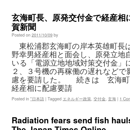
玄海町長、原発交付金で経産相に配
賀新聞
Posted on
2011/10/09
by
東松浦郡玄海町の岸本英雄町長
野幸男経産相と面会し、原発立地
いる「電源立地地域対策交付金」
２、３号機の再稼働の遅れなどで
慮を要請した。 続きは 玄海町
経産相に配慮要請
Posted in
*日本語
|
Tagged
エネルギー政策
,
交付金
,
玄海
|
1 Co
Radiation fears send fish hauls
The Japan Times Online