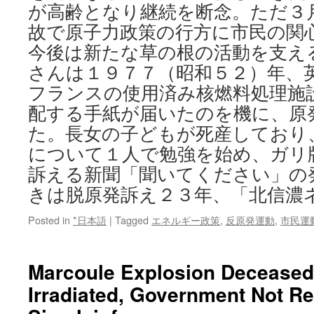
が高齢となり継続を断念。ただ３
故で原子力政策の行方に市民の関
今後は新たな草の根の活動を支え
さんは１９７７（昭和５２）年、
フランスの使用済み核燃料処理施
配する手紙が届いたのを機に、原
た。長女の子どもが死産しており
について１人で勉強を始め、ガリ
訴える新聞「聞いてください」の
きは脱原発訴え２３年、「北信濃
Posted in
*日本語
|
Tagged
エネルギー政策
,
反原発運動
,
市民運
Marcoule Explosion Deceased
Irradiated, Government Not Re