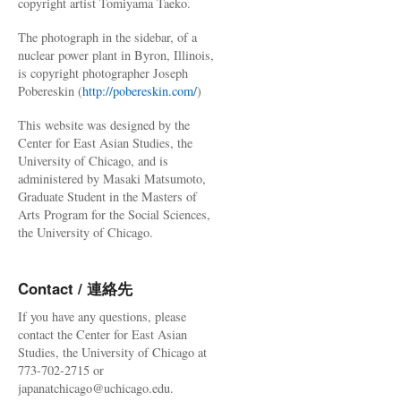
copyright artist Tomiyama Taeko.
The photograph in the sidebar, of a
nuclear power plant in Byron, Illinois,
is copyright photographer Joseph
Pobereskin (
http://pobereskin.com/
)
This website was designed by the
Center for East Asian Studies, the
University of Chicago, and is
administered by Masaki Matsumoto,
Graduate Student in the Masters of
Arts Program for the Social Sciences,
the University of Chicago.
Contact / 連絡先
If you have any questions, please
contact the Center for East Asian
Studies, the University of Chicago at
773-702-2715 or
japanatchicago@uchicago.edu.