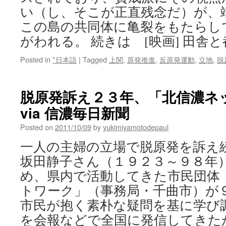
い（し、そこが正直残念だ）が、
この島の共同体に亀裂をもたらし
がわれる。 続きは [映画] 田舎
Posted in
*日本語
|
Tagged
上関
,
原発推進
,
反原発運動
,
立地
,
脱
脱原発訴え２３年、「北信濃ネ
via 信濃毎日新聞
Posted on
2011/10/09
by
yukimiyamotodepaul
一人の主婦の立場で脱原発を訴え
坂田静子さん（１９２３～９８年
め、県内で活動してきた市民団体
トワーク」（事務局・千曲市）が
市民が抱く素朴な疑問を基に学び
を会報などで全国に発信してきた