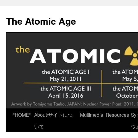
Skip
to
The Atomic Age
content
*HOME*
About/サイトにつ
Multimedia
Resources
Sy
いて
ウ