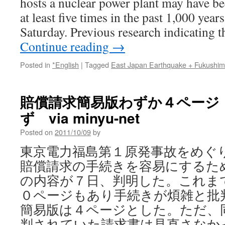
hosts a nuclear power plant may have be
at least five times in the past 1,000 years
Saturday. Previous research indicating 
Continue reading
→
Posted in
*English
|
Tagged
East Japan Earthquake + Fukushi
賠償請求簡易版わずか４ページ
ず via minyu-net
Posted on
2011/10/09
by
東京電力福島第１原発事故をめぐ
賠償請求の手続きを容易にするた
の内容が７日、判明した。これま
０ページもあり手続きが煩雑と批
簡易版は４ページとした。ただ、
判されていた請求書は見直さなか