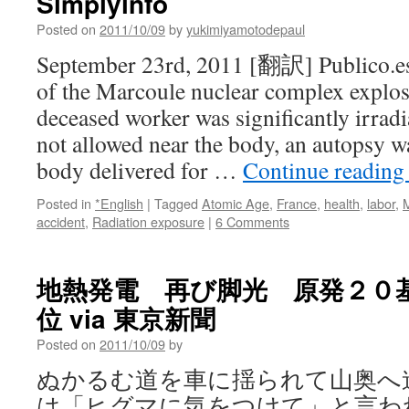
Simplyinfo
Posted on
2011/10/09
by
yukimiyamotodepaul
September 23rd, 2011 [翻訳] Publico.es 
of the Marcoule nuclear complex explos
deceased worker was significantly irradi
not allowed near the body, an autopsy w
body delivered for …
Continue readin
Posted in
*English
|
Tagged
Atomic Age
,
France
,
health
,
labor
,
accident
,
Radiation exposure
|
6 Comments
地熱発電 再び脚光 原発２０
位 via 東京新聞
Posted on
2011/10/09
by
ぬかるむ道を車に揺られて山奥へ
は「ヒグマに気をつけて」と言わ