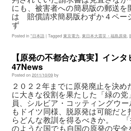
にも、被害者への簡易版の郵送を
は 賠償請求簡易版わずか４ペー
ず
Posted in
*日本語
|
Tagged
東京電力
,
東日本大震災・福島原発
,
【原発の不都合な真実】インタビ
47News
Posted on
2011/10/09
by
２０２２年までに原発廃止を決め
に大きな役割を果たした「緑の党
員、シルビア・コッティングウー
もドイツ同様、脱原発は可能だと
らどんな教訓を得るべきか。 「
のような国でも自国の原発の安全