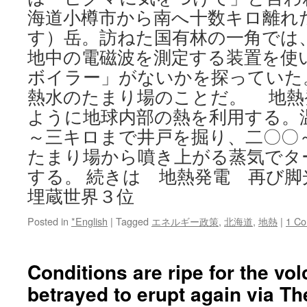
海道小樽市から南へ十数キロ離れ
す）岳。訪ねた国有林の一角では
地中の電磁波を測定する装置を使
ボイラー」がないかを探っていた
熱水のたまり場のことだ。 地熱
ように地球内部の熱を利用する。
～三キロまで井戸を掘り、二〇〇
たまり場から噴き上がる蒸気でタ
する。 続きは 地熱発電 再び脚
埋蔵世界３位
Posted in
*English
|
Tagged
エネルギー政策
,
北海道
,
地熱
|
1 C
Conditions are ripe for the vo
betrayed to erupt again via T