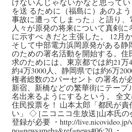
けないんじゃないかなと思ってい
を送 るために（福島に）あのよ
事故に遭ってしまった」と語り、
人々が原発の将来について真剣に
に示すべ きだと主張した。 12月
そして中部電力浜岡原発がある静
のための署名活動を開始する。住
求のためには、東京都では約21万4
約4万3000人、静岡県では約6万2
権者総数の2パーセント の署名が
新宿、新橋などの繁華街にテーブ
名出来るようにするという。 全
住民投票を！ 山本太郎「都民が
い」 ◇ [ニコニコ生放送]山本氏の
登録が必要 ・http://live.nicovideo.jp/w
po=newsameba&ref=news#06:20 ・