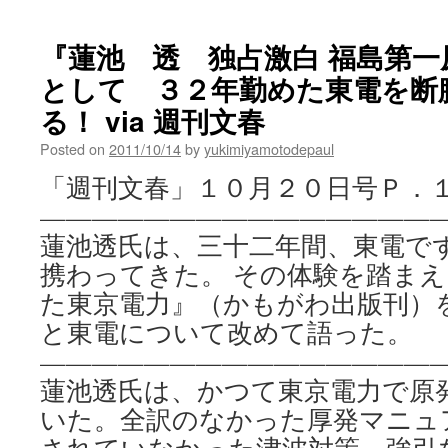
『蓮池 透 独占激白 福島第一
として ３２年勤めた東電を断
る！ via 週刊文春
Posted on
2011/10/14
by
yukimiyamotodepaul
「週刊文春」１０月２０日号Ｐ．
———————————————
蓮池透氏は、三十二年間、東電で
携わってきた。 その体験を踏ま
た東京電力』（かもがわ出版刊）を
と東電について改めて語った。
———————————————
蓮池透氏は、かつて東京電力で原
いた。全訳のなかった厚発マニュ