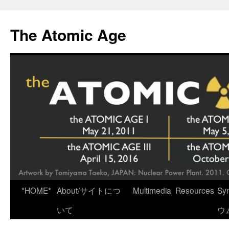
Skip
to
The Atomic Age
content
*HOME*
About/サイトにつ
Multimedia
Resources
Sy
いて
ウ