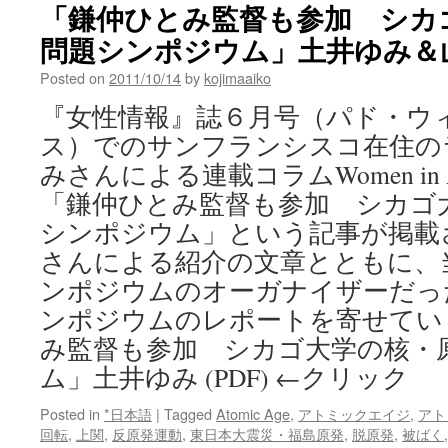
「鎌仲ひとみ監督も参加 シカ
問題シンポジウム」土井ゆみ＆
Posted on
2011/10/14
by
kojimaaiko
『女性情報』誌６月号（パド・ウ
ス）でのサンフランシスコ在住の
みさんによる連載コラムWomen in 
「鎌仲ひとみ監督も参加 シカゴ
シンポジウム」という記事が掲載
さんによる紹介の文章とともに、当The 
ンポジウムのオーガナイザーだっ
ンポジウムのレポートを寄せてい
み監督も参加 シカゴ大学の核・
ム」土井ゆみ (PDF) ←クリック
Posted in
*日本語
|
Tagged
Atomic Age
,
アトミックエイジ
,
アト
回転
,
上関
,
反原発運動
,
東日本大震災・福島原発
,
脱原発
,
被ばく