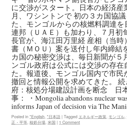
に交渉がスタート。日本の経済産
月、ワシントンで 初の３カ国協
た、モンゴルからの核燃料調達を
連邦（ＵＡＥ）も加わり、７月初
長官が、海江田万里経 産相（当時
書（ＭＯＵ）案を送付し年内締結を
カ国の秘密交渉は、毎日新聞が５
ンゴル政府は公式には交渉の存在
た。報道後、モンゴル国内で市民
撤回と情報公開を求めてきた。 
府：核処分場建設計画を断念 日本
事： ・Mongolia abandons nuclear waste
informs Japan of decision via The Mani
Posted in
*English
,
*日本語
|
Tagged
エネルギー政策
,
モンゴル
,
正・平等
,
核処分場
,
米国
|
1 Comment