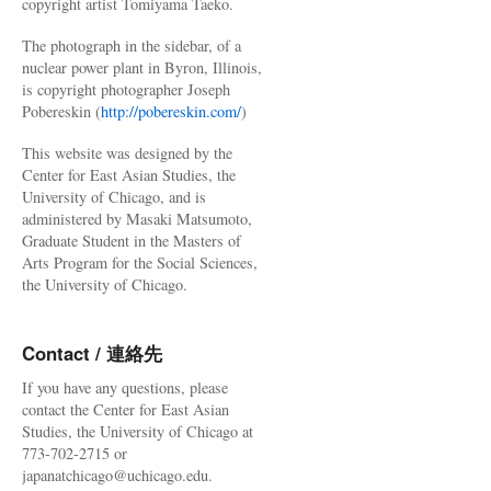
copyright artist Tomiyama Taeko.
The photograph in the sidebar, of a
nuclear power plant in Byron, Illinois,
is copyright photographer Joseph
Pobereskin (
http://pobereskin.com/
)
This website was designed by the
Center for East Asian Studies, the
University of Chicago, and is
administered by Masaki Matsumoto,
Graduate Student in the Masters of
Arts Program for the Social Sciences,
the University of Chicago.
Contact / 連絡先
If you have any questions, please
contact the Center for East Asian
Studies, the University of Chicago at
773-702-2715 or
japanatchicago@uchicago.edu.