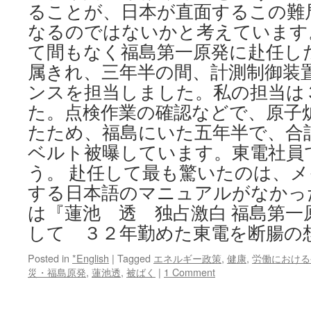
ることが、日本が直面するこの難
なるのではないかと考えています。
て間もなく福島第一原発に赴任し
属きれ、三年半の間、計測制御装
ンスを担当しました。私の担当は
た。点検作業の確認などで、原子
たため、福島にいた五年半で、合
ベルト被曝しています。東電社員
う。 赴任して最も驚いたのは、
する日本語のマニュアルがなかっ
は『蓮池 透 独占激白 福島第一
して ３２年勤めた東電を断腸の
Posted in
*English
|
Tagged
エネルギー政策
,
健康
,
労働における
災・福島原発
,
蓮池透
,
被ばく
|
1 Comment