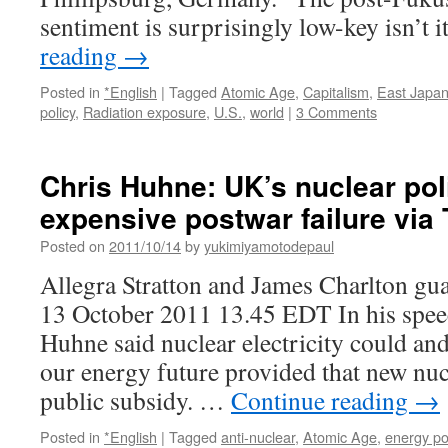
sentiment is surprisingly low-key isn’t
reading
→
Posted in
*English
|
Tagged
Atomic Age
,
Capitalism
,
East Japa
policy
,
Radiation exposure
,
U.S.
,
world
|
3 Comments
Chris Huhne: UK’s nuclear pol
expensive postwar failure via
Posted on
2011/10/14
by
yukimiyamotodepaul
Allegra Stratton and James Charlton gu
13 October 2011 13.45 EDT In his spee
Huhne said nuclear electricity could and
our energy future provided that new nuc
public subsidy. …
Continue reading
→
Posted in
*English
|
Tagged
anti-nuclear
,
Atomic Age
,
energy po