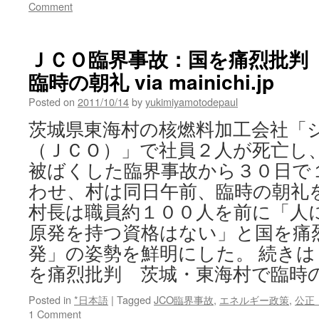
Comment
ＪＣＯ臨界事故：国を痛烈批判
臨時の朝礼 via mainichi.jp
Posted on
2011/10/14
by
yukimiyamotodepaul
茨城県東海村の核燃料加工会社「
（ＪＣＯ）」で社員２人が死亡し
被ばくした臨界事故から３０日で
わせ、村は同日午前、臨時の朝礼
村長は職員約１００人を前に「人
原発を持つ資格はない」と国を痛
発」の姿勢を鮮明にした。 続きは
を痛烈批判 茨城・東海村で臨時
Posted in
*日本語
|
Tagged
JCO臨界事故
,
エネルギー政策
,
公正
1 Comment