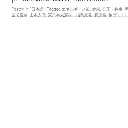
Posted in
*日本語
|
Tagged
エネルギー政策
,
健康
,
公正・共生
,
国民投票
,
山本太郎
,
東日本大震災・福島原発
,
脱原発
,
被ばく
|
1