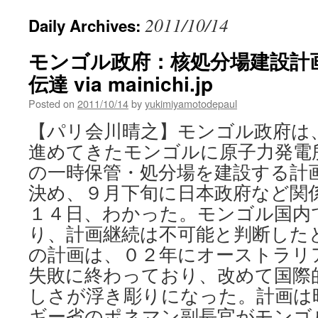
2011/10/14
Daily Archives:
モンゴル政府：核処分場建設計
伝達 via mainichi.jp
Posted on
2011/10/14
by
yukimiyamotodepaul
【パリ会川晴之】モンゴル政府は
進めてきたモンゴルに原子力発電
の一時保管・処分場を建設する計
決め、９月下旬に日本政府など関
１４日、わかった。モンゴル国内
り、計画継続は不可能と判断した
の計画は、０２年にオーストラリ
失敗に終わっており、改めて国際
しさが浮き彫りになった。計画は
ギー省のポネマン副長官がモンゴ