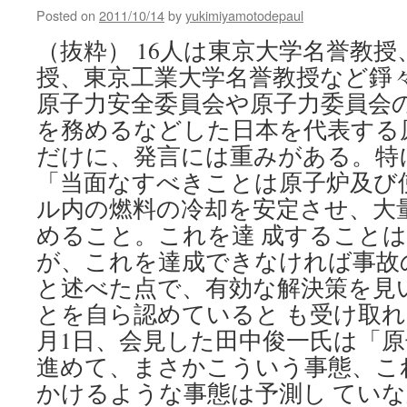
less
Posted on
2011/10/14
by
yukimiyamotodepaul
conserva
in
（抜粋） 16人は東京大学名誉教
nuclear
授、東京工業大学名誉教授など錚
cleanup
via
原子力安全委員会や原子力委員会
Reuters
を務めるなどした日本を代表する
だけに、発言には重みがある。特
「当面なすべきことは原子炉及び
ル内の燃料の冷却を安定させ、大
めること。これを達 成すること
が、これを達成できなければ事故
と述べた点で、有効な解決策を見
とを自ら認めていると も受け取れる
月1日、会見した田中俊一氏は「
進めて、まさかこういう事態、こ
かけるような事態は予測し てい