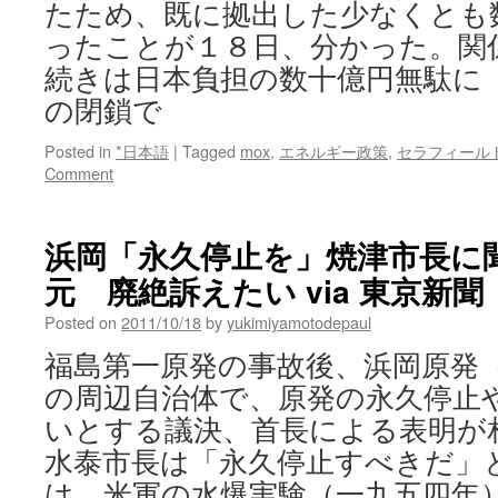
たため、既に拠出した少なくとも
ったことが１８日、分かった。関
続きは日本負担の数十億円無駄に
の閉鎖で
Posted in
*日本語
|
Tagged
mox
,
エネルギー政策
,
セラフィール
Comment
浜岡「永久停止を」焼津市長に
元 廃絶訴えたい via 東京新聞
Posted on
2011/10/18
by
yukimiyamotodepaul
福島第一原発の事故後、浜岡原発
の周辺自治体で、原発の永久停止
いとする議決、首長による表明が
水泰市長は「永久停止すべきだ」
は、米軍の水爆実験（一九五四年