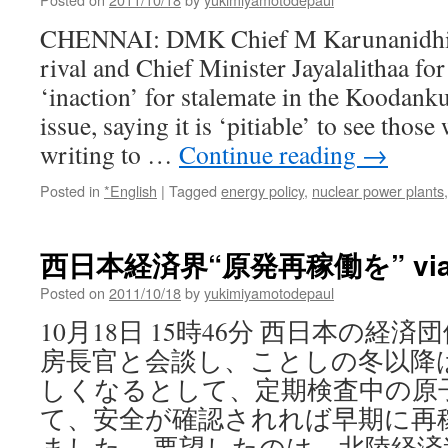
CHENNAI: DMK Chief M Karunanidhi t
rival and Chief Minister Jayalalithaa fo
‘inaction’ for stalemate in the Koodank
issue, saying it is ‘pitiable’ to see thos
writing to …
Continue reading
→
Posted in
*English
|
Tagged
energy policy
,
nuclear power plants
西日本経済界“原発再稼働を” via N
Posted on
2011/10/18
by
yukimiyamotodepaul
10月18日 15時46分 西日本の経
房長官と会談し、ことしの冬以降
しくなるとして、定期検査中の原
て、安全が確認されれば早期に再
ました。 要望したのは、北陸経