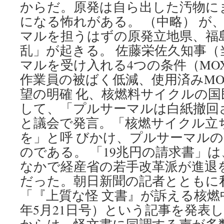
からだ。原発は自ら出した汚物に
になる怖れがある。 （中略） が
マルを担うはずの原発立地県、福
乱」が起きる。 佐藤栄佐久知事（
マルを受け入れる4つの条件（MO
作業員の被ばく低減、使用済みMO
望の明確 化、核燃料サイクルの
して、「プルサーマルは白紙撤回
と議会で発言。「核燃サイクル立
を」と呼 びかけ、プルサーマル
のである。 「19兆円の請求書」
なかで経産省の若手改革派が進退
だった。朝日新聞の記者とともに
「『上質な怪 文書』が訴える核燃
年5月21日号）という記事を発表