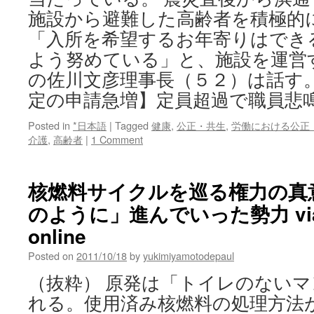
施設から避難した高齢者を積極的
「入所を希望するお年寄りはでき
よう努めている」と、施設を運営
の佐川文彦理事長（５２）は話す。
定の申請急増】定員超過で職員悲
Posted in
*日本語
|
Tagged
健康
,
公正・共生
,
労働における公正
介護
,
高齢者
|
1 Comment
核燃料サイクルを巡る権力の真
のように」進んでいった勢力 vi
online
Posted on
2011/10/18
by
yukimiyamotodepaul
（抜粋） 原発は「トイレのない
れる。使用済み核燃料の処理方法