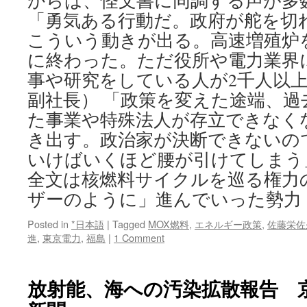
からは、怪文書に同調する声が多
「勇気ある行動だ。政府が舵を切
こういう動きが出る。高速増殖炉
に終わった。ただ役所や電力業界
事や研究をしている人が2千人以
副社長） 「政策を変えた途端、過
た事業や特殊法人が存立できなく
き出す。政治家が決断できないの
いけばいくほど腰が引けてしまう
全文は核燃料サイクルを巡る権力
ザーのように」進んでいった勢力
Posted in
*日本語
|
Tagged
MOX燃料
,
エネルギー政策
,
佐藤栄佐
進
,
東京電力
,
福島
|
1 Comment
放射能、海への汚染拡散報告 京で