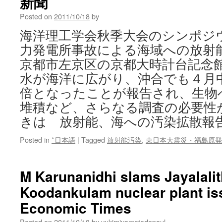
新聞
Posted on
2011/10/18
by
海洋理工学会秋季大会のシンポジ
力発電所事故による海域への放射
京都市左京区の京都大時計台記念
水が海洋に広がり、沖合でも４月
倍となったことが報告され、生物
堆積など、さらなる調査の必要性
きは 放射能、海への汚染拡散報
Posted in
*日本語
|
Tagged
放射能汚染
,
東日本大震災・福島原発
M Karunanidhi slams Jayalali
Koodankulam nuclear plant is
Economic Times
Posted on
2011/10/18
by
yukimiyamotodepaul