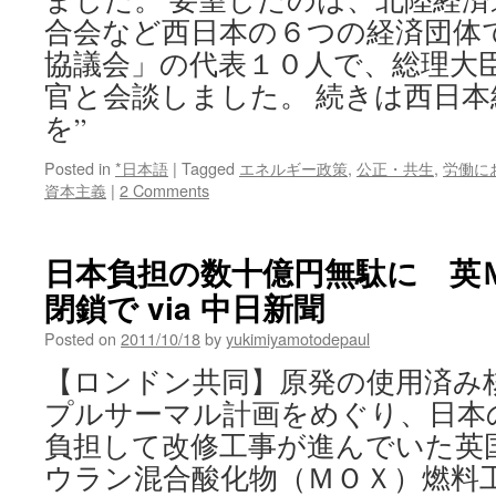
合会など西日本の６つの経済団体
協議会」の代表１０人で、総理大
官と会談しました。 続きは西日本
を”
Posted in
*日本語
|
Tagged
エネルギー政策
,
公正・共生
,
労働に
資本主義
|
2 Comments
日本負担の数十億円無駄に 英
閉鎖で via 中日新聞
Posted on
2011/10/18
by
yukimiyamotodepaul
【ロンドン共同】原発の使用済み
プルサーマル計画をめぐり、日本
負担して改修工事が進んでいた英
ウラン混合酸化物（ＭＯＸ）燃料