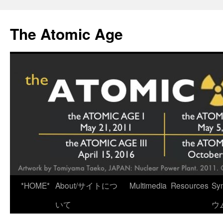
Skip
to
The Atomic Age
content
*HOME*
About/サイトにつ
Multimedia
Resources
Sy
いて
ウ