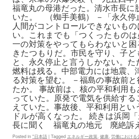
福竜丸の母港だった。清水市長に
いた。 （蜘手美鶴） －「永久停
人間がコントロールできないもの
い。これまでも「つくったものは
一の対策をやってもらわないと困
きたつもりだ。市民を守り、子ど
と、永久停止と言うしかない。た
燃料は残る。中部電力には地震、
る対策を望む。 －福島の事故前
たか。 事故前は、核の平和利用
っていた。原発で電気を供給する
えていた。事故後、平和利用とい
ドルが高くなった。 続きは浜岡
長に聞く 福竜丸の地元 廃絶訴
Posted in
*日本語
|
Tagged
エネルギー政策
,
健康
,
労働における