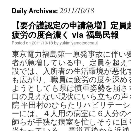
2011/10/18
Daily Archives:
【要介護認定の申請急増】定
疲労の度合濃く via 福島民報
Posted on
2011/10/18
by
yukimiyamotodepaul
東京電力福島第一原発事故に伴い
者が急増している中、定員を超え
設では、入所者の生活環境が悪化
も広がり、職員は疲労の度を深め
ようとしても県は慎重姿勢を崩さ
口の見えない現状にいら立ちの声も
院 平田村のひらたリハビリテー
ーには、４人用の病室に６人分の
師らが手狭な病室を忙しそうに回
当たっている。 震災直後から浜