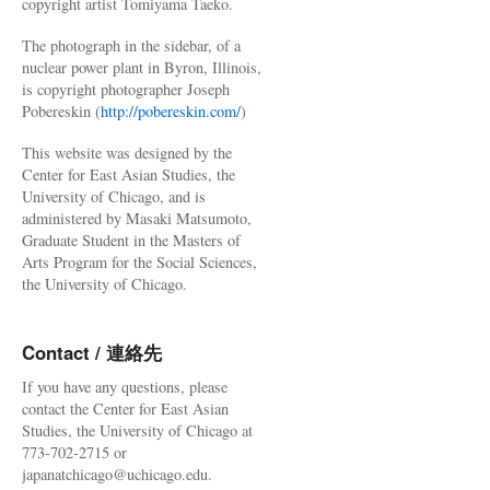
copyright artist Tomiyama Taeko.
The photograph in the sidebar, of a
nuclear power plant in Byron, Illinois,
is copyright photographer Joseph
Pobereskin (
http://pobereskin.com/
)
This website was designed by the
Center for East Asian Studies, the
University of Chicago, and is
administered by Masaki Matsumoto,
Graduate Student in the Masters of
Arts Program for the Social Sciences,
the University of Chicago.
Contact / 連絡先
If you have any questions, please
contact the Center for East Asian
Studies, the University of Chicago at
773-702-2715 or
japanatchicago@uchicago.edu.