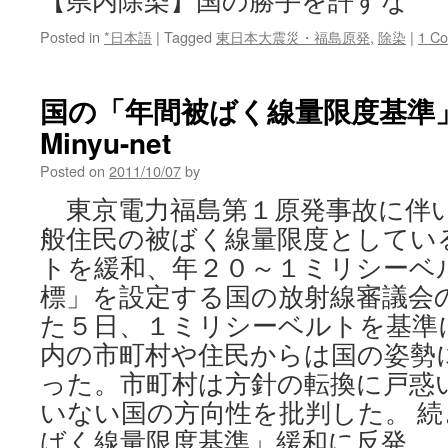
【県内除染】国の勝手を許すな
Posted in
*日本語
|
Tagged
東日本大震災・福島原発
,
除染
|
1 C
国の「年間被ばく線量限度基準」緩
Minyu-net
Posted on
2011/10/07
by
東京電力福島第１原発事故に伴
般住民の被ばく線量限度としてい
トを緩和、年２０～１ミリシーベ
標」を設定する国の放射線審議会
た５日、１ミリシーベルトを基準
内の市町村や住民からは国の姿勢
った。市町村は方針の転換に戸惑
いない国の方向性を批判した。 
ばく線量限度基準」緩和に反発