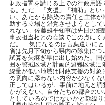
財政措置を講じる上での行政用語
る。ただ、「支援」「補助」とい
い、あたかも除染の責任と主体が
助する立場と錯覚させようとして
れない。佐藤雄平知事は先日の細
事故担当相との会談でこの点にく
だ。 気になるのは言葉遣いにと
省は先月下旬から県内の除染につ
試算を矢継ぎ早に出し始めた。国
囲を警戒区域と計画的避難区域に
線量が低い地域は財政支援の対象
の意向に添わない内容が少なくな
正してはいるが、事前に地元と調
かがえない。自分たちの都合のい
としているのではないかと勘繰り