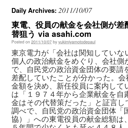
2011/10/07
Daily Archives:
東電、役員の献金を会社側が差
替狙う via asahi.com
Posted on
2011/10/07
by
yukimiyamotodepaul
東京電力が「会社は関知していな
個人の政治献金をめぐり、会社側
で、自民党の政治資金団体の要請を
差配していたことが分かった。会
金額を決め、新任役員に案内して
は「１９７４年から企業献金を自
金はその代替策だった」と証言し
調べで、自民党の政治資金団体「
協）」への東電役員の献金総額は
５年間で少なくとも延べ４４８人、