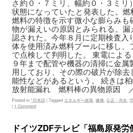
さ約０・７ミリ、幅約０・３ミリ
状態になっていたと発表した。燃
燃料の特徴を示す微小な膨らみも
物が漏えいの原因とみられる。漏
認された。今年８月に定期検査入
体を使用済み燃料プールに移し、
で点検して判明した。 東電によ
９年まで配管や機器の清掃に金属
用しており、その際の破片が除去
能性などがあるという。 続きは
放射能漏れ 燃料棒の異物原因 
Posted in
*日本語
|
Tagged
エネルギー政策
,
健康
,
公正・共生
,
|
1 Comment
ドイツZDFテレビ「福島原発労働