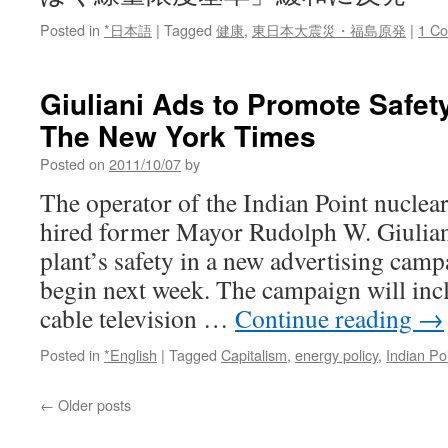
Posted in
*日本語
|
Tagged
健康
,
東日本大震災・福島原発
|
1 C
Giuliani Ads to Promote Safety 
The New York Times
Posted on
2011/10/07
by
The operator of the Indian Point nucle
hired former Mayor Rudolph W. Giuliani
plant’s safety in a new advertising cam
begin next week. The campaign will inc
cable television …
Continue reading
→
Posted in
*English
|
Tagged
Capitalism
,
energy policy
,
Indian Po
←
Older posts