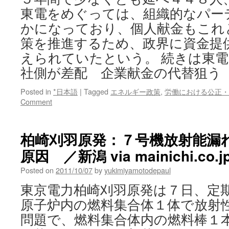
東電をめぐっては、組織的なパー
かになっており、個人献金もこれ
策を推進するため、政界に資金提
えられていたという。 続きは東
社側が差配 企業献金の代替狙う
Posted in
*日本語
|
Tagged
エネルギー政策
,
労働における公正・
Comment
柏崎刈羽原発：７号機放射能漏
原因 ／新潟 via mainichi.co.j
Posted on
2011/10/07
by
yukimiyamotodepaul
東京電力柏崎刈羽原発は７日、定
原子炉内の燃料集合体１体で放射
問題で、燃料集合体内の燃料棒１本