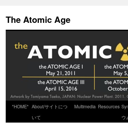
Skip
to
The Atomic Age
content
*HOME*
About/サイトにつ
Multimedia
Resources
Sy
いて
ウ