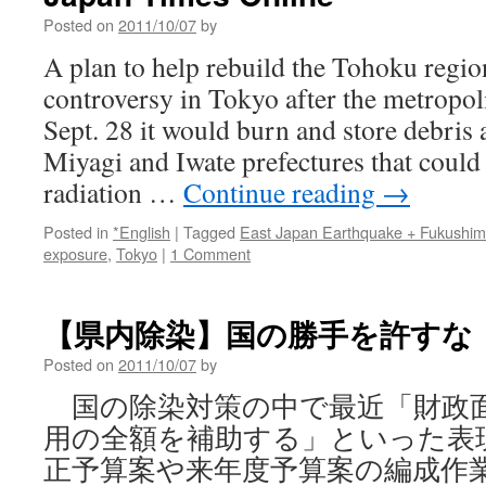
Posted on
2011/10/07
by
A plan to help rebuild the Tohoku regio
controversy in Tokyo after the metropo
Sept. 28 it would burn and store debris
Miyagi and Iwate prefectures that could 
radiation …
Continue reading
→
Posted in
*English
|
Tagged
East Japan Earthquake + Fukushi
exposure
,
Tokyo
|
1 Comment
【県内除染】国の勝手を許すな v
Posted on
2011/10/07
by
国の除染対策の中で最近「財政
用の全額を補助する」といった表
正予算案や来年度予算案の編成作