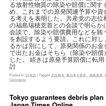
る放射性物質の除染や賠償に関す
め、これまでの原発関連予算や資
る考えを表明した。共産党の志位
の福島瑞穂党首との会談で明らか
会談で、除染や賠償費用などを賄
を創設するよう要請。これに対し
るかは別にして、原発関係のお金
で出たお金はそちら（除染や賠償
じた。 続きは原発予算賠償に転
討
Posted in
*日本語
|
Tagged
志位和夫
,
東日本大震災・福島原発
,
Comments
Tokyo guarantees debris plan 
Japan Times Online