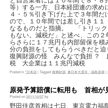
と自営業者には１０年間で８・８
等）する一方、日本経団連の求め
４・５％引き下げた上で３年間だ
ので、１０年間では差し引き１１
なるものだと指摘。 「トリック
もない。減税だ」と述べ、この２
らさらに１７兆円も内部留保を積
分の負担をしてもらうべきだと迫
復興財源の怪 みんなで負担 ？ 
税 大企業は１１兆円減税
Posted in
*日本語
|
Tagged
復興財源
,
東日本大震災・福島原発
|
原発予算賠償に転用も 首相が
Posted on
2011/10/07
by
野田佳彦首相は七日、東京電力福