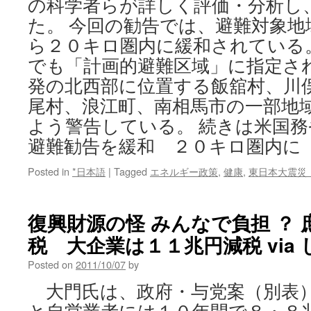
の科学者らが詳しく評価・分析し
た。 今回の勧告では、避難対象
ら２０キロ圏内に緩和されている
でも「計画的避難区域」に指定さ
発の北西部に位置する飯舘村、川
尾村、浪江町、南相馬市の一部地
よう警告している。 続きは米国
避難勧告を緩和 ２０キロ圏内
Posted in
*日本語
|
Tagged
エネルギー政策
,
健康
,
東日本大震災
復興財源の怪 みんなで負担 ？
税 大企業は１１兆円減税 via
Posted on
2011/10/07
by
大門氏は、政府・与党案（別表