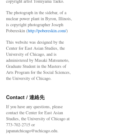
copyright artist Tomiyama Taeko.
The photograph in the sidebar, of a
nuclear power plant in Byron, Illinois,
is copyright photographer Joseph
Pobereskin (
http://pobereskin.com/
)
This website was designed by the
Center for East Asian Studies, the
University of Chicago, and is
administered by Masaki Matsumoto,
Graduate Student in the Masters of
Arts Program for the Social Sciences,
the University of Chicago.
Contact / 連絡先
If you have any questions, please
contact the Center for East Asian
Studies, the University of Chicago at
773-702-2715 or
japanatchicago@uchicago.edu.