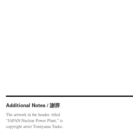
Additional Notes / 謝辞
The artwork in the header, titled
"JAPAN:Nuclear Power Plant," is
copyright artist Tomiyama Taeko.