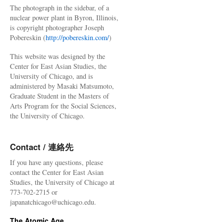
The photograph in the sidebar, of a
nuclear power plant in Byron, Illinois,
is copyright photographer Joseph
Pobereskin (
http://pobereskin.com/
)
This website was designed by the
Center for East Asian Studies, the
University of Chicago, and is
administered by Masaki Matsumoto,
Graduate Student in the Masters of
Arts Program for the Social Sciences,
the University of Chicago.
Contact / 連絡先
If you have any questions, please
contact the Center for East Asian
Studies, the University of Chicago at
773-702-2715 or
japanatchicago@uchicago.edu.
The Atomic Age