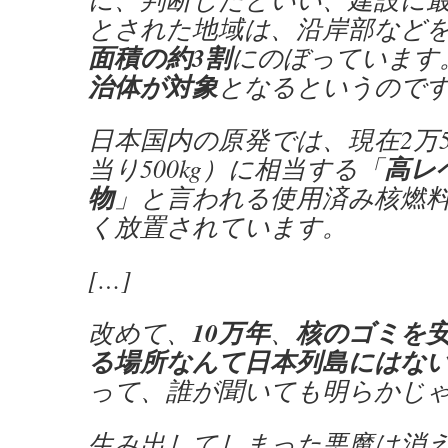
とされた地域は、沿岸部など
面積の約3割
にのぼっています
治体が対象
となるというので
日本国内の原発では、現在2万5,
高レ
当り500kg）に相当する「
物
」と言われる使用済み核燃
く放置されています。
[…]
10万年
核のゴミを
改めて、
、
る場所なんて日本列島にはな
って、誰が聞いても明らかじ
生み出してしまった悪魔は消