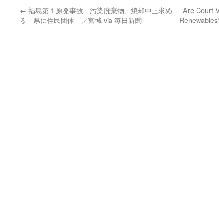
←
福島第１原発事故 汚染廃棄物、焼却中止求め
Are Court V
る 県に住民団体 ／宮城 via 毎日新聞
Renewables?