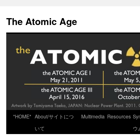
Skip
to
The Atomic Age
content
*HOME*
About/サイトにつ
Multimedia
Resources
Sy
いて
ウ