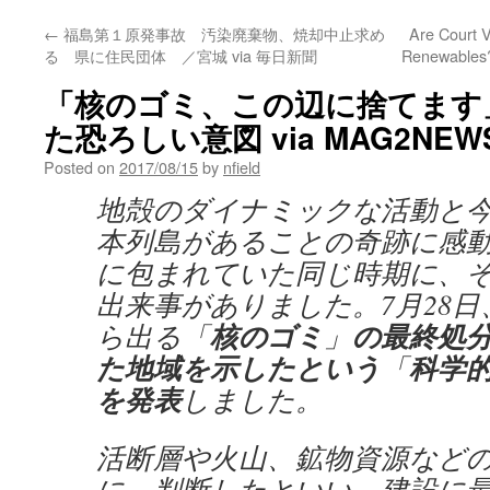
←
福島第１原発事故 汚染廃棄物、焼却中止求め
Are Court V
る 県に住民団体 ／宮城 via 毎日新聞
Renewables?
「核のゴミ、この辺に捨てます
た恐ろしい意図 via MAG2NEW
Posted on
2017/08/15
by
nfield
地殻のダイナミックな活動と
本列島があることの奇跡に感
に包まれていた同じ時期に、
出来事がありました。7月28
核のゴミ
の最終処
ら出る「
」
た地域を示したという
科学
「
を発表
しました。
活断層や火山、鉱物資源など
に、判断したといい、建設に