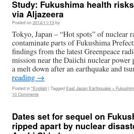
Study: Fukushima health risk
progresses,
via Aljazeera
but
there
Posted on
2014/11/13
by
is
no
Tokyo, Japan – “Hot spots” of nuclear ra
cause
contaminate parts of Fukushima Prefect
for
optimism
findings from the latest Greenpeace rad
via
mission near the Daiichi nuclear power 
The
Guardian
a melt down after an earthquake and t
reading
→
Posted in
*English
|
Tagged
East Japan Earthquake + Fukushi
10 Comments
Dates set for sequel on Fuku
ripped apart by nuclear disas