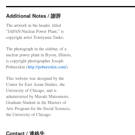
Additional Notes / 謝辞
The artwork in the header, titled
"JAPAN:Nuclear Power Plant," is
copyright artist Tomiyama Taeko.
The photograph in the sidebar, of a
nuclear power plant in Byron, Illinois,
is copyright photographer Joseph
Pobereskin (
http://pobereskin.com/
)
This website was designed by the
Center for East Asian Studies, the
University of Chicago, and is
administered by Masaki Matsumoto,
Graduate Student in the Masters of
Arts Program for the Social Sciences,
the University of Chicago.
Contact / 連絡先