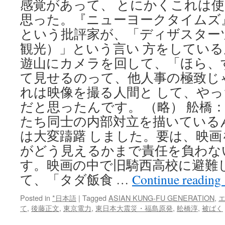
感覚があって、 とにかくこれは
思った。『ニューヨークタイムズ
という批評家が、「ディザスター
観光）」という言い 方をしてい
遊山にカメラを回して、「ほら、
て見せるのって、他人事の極致じ
れは映像を撮る人間と して、や
だと思ったんです。 （略） 舩橋
たち同士の内部対立を描いている
は大変躊躇 しました。要は、映
がどう見えるかまで責任を負わな
す。映画の中で旧騎西高校に避難
て、「タダ飯食 …
Continue reading
Posted in
*日本語
|
Tagged
ASIAN KUNG-FU GENERATION
,
て
,
後藤正文
,
東京電力
,
東日本大震災・福島原発
,
舩橋淳
,
被ばく