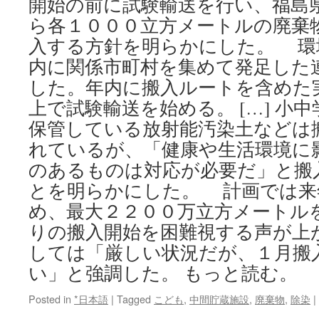
開始の前に試験輸送を行い、福島
ら各１０００立方メートルの廃棄
入する方針を明らかにした。 環
内に関係市町村を集めて発足した
した。年内に搬入ルートを含めた
上で試験輸送を始める。 […] 小
保管している放射能汚染土などは
れているが、「健康や生活環境に
のあるものは対応が必要だ」と搬
とを明らかにした。 計画では来
め、最大２２００万立方メートル
りの搬入開始を困難視する声が上
しては「厳しい状況だが、１月搬
い」と強調した。 もっと読む。
Posted in
*日本語
|
Tagged
こども
,
中間貯蔵施設
,
廃棄物
,
除染
|