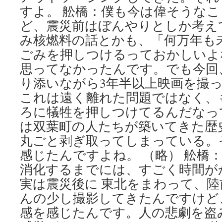
すよ。 舩橋：僕も今は偉そうな
ど、震災前はぼんやりとしか考え
み核燃料の話とかも、「何万年も
ごみを押しつけるっておかしいよ
思ってなかったんです。でも今回
り添いながら3年半以上映画を撮
これは遠く離れた問題ではなく、
ろに犠牲を押しつけてるんだなっ
は双葉町の人たちが築いてきた歴
丸ごと剥ぎ取ってしまっている。
感じたんですよね。 （略） 舩橋
消化するまでには、すごく時間が
実は震災後に 東北をまわって、
んの少し撮影してきたんですけど
感を感じたんです。人の悲劇を盗