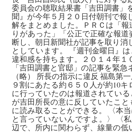
委員会の聴取結果書「吉田調書」
聞』が今年５月２０日付朝刊で報
解をまとめました。ＰＲＣは「報
りがあった」「公正で正確な報道
断し、朝日新聞社が記事を取り消
としています。 『週刊金曜日』
違和感を持ちます。２０１４年１
「吉田調書と官邸」の記事を緊急
（略） 所長の指示に違反 福島第
９割にあたる約６５０人が約10キ
に行っていたのは報道されている
が吉田所長の意に反していたこと
に読み取ることができる。 〈本
と言っていないんですよ。〉 〈
辺で、所内に関わらず、線量の低