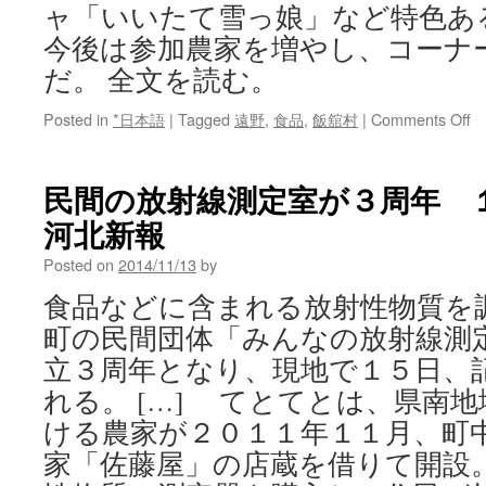
ャ「いいたて雪っ娘」など特色あ
今後は参加農家を増やし、コーナ
だ。 全文を読む。
o
Posted in
*日本語
|
Tagged
遠野
,
食品
,
飯舘村
|
Comments Off
遠
野
自
民間の放射線測定室が３周年 １
慢
河北新報
の
伝
Posted on
2014/11/13
by
統
野
食品などに含まれる放射性物質を
菜
町の民間団体「みんなの放射線測
な
ど
立３周年となり、現地で１５日、
販
れる。 […] てとてとは、県南
地
ける農家が２０１１年１１月、町
元
家「佐藤屋」の店蔵を借りて開設
ス