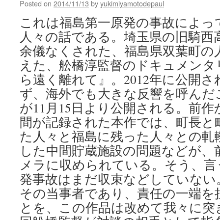
Posted on
2014/11/13
by
yukimiyamotodepaul
に
か
審
これは福島第一原発の事故によっ
っ
査
た
人々の話である。埼玉県の旧騎西
申
（１）〜
請
余儀なくされた、福島県双葉町の
（４）
＝
via
えた、舩橋淳監督のドキュメンタ
本
Blogos
格
ら遠く離れて』。2012年に公開
稼
ず、海外でも大きな反響を呼んだ
働
２
が11月15日より公開される。前作
１
間が記録された本作では、町長と
年
た人々と福島に残った人々との軋
度
計
した中間貯蔵施設の問題などが、
画
メラに収められている。そう、言
－
Ｊ
発事故はまだ収束などしていない
パ
その当事者であり、責任の一端を
ワ
ー
とを、この作品は改めて我々に突
via