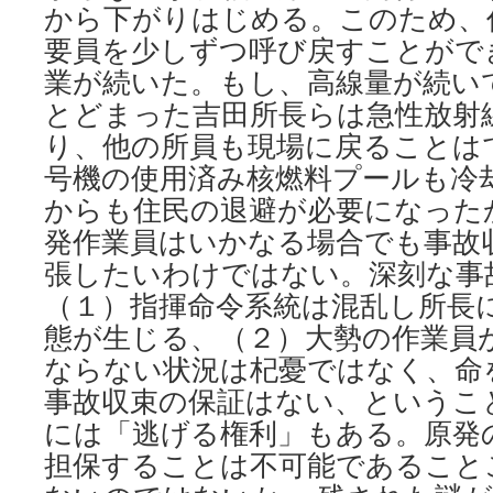
から下がりはじめる。このため、
要員を少しずつ呼び戻すことがで
業が続いた。もし、高線量が続い
とどまった吉田所長らは急性放射
り、他の所員も現場に戻ることは
号機の使用済み核燃料プールも冷
からも住民の退避が必要になった
発作業員はいかなる場合でも事故
張したいわけではない。深刻な事
（１）指揮命令系統は混乱し所長に
態が生じる、（２）大勢の作業員
ならない状況は杞憂ではなく、命
事故収束の保証はない、というこ
には「逃げる権利」もある。原発
担保することは不可能であること