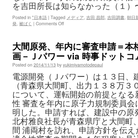
を吉田所長は知らなかった（１）
Posted in
*日本語
|
Tagged
メディア
,
吉田 昌郎
,
吉田調書
,
朝日
on
発
,
被ばく
|
Comments Off
『朝
日』
記
大間原発、年内に審査申請＝本
事
画－Ｊパワー via 時事ドットコ
は
「誤
Posted on
2014/11/13
by
yukimiyamotodepaul
報」
で
電源開発（Ｊパワー）は１３日、
は
（青森県大間町、出力１３８万３
な
い
について、運転開始の前提となる
──
性 審査を年内に原子力規制委員会
約
650
明した。申請すれば、建設中の原
人
北村雅良社長が青森県庁と大間町
の
原
間 浦両村を訪れ、申請方針を伝え
発