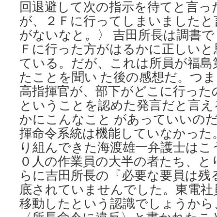
回退避して次の指示を待てと言っ
が、２Ｆに行ってしまいましたと
がないなと。〉 吉田所長は調書
Ｆに行った方がはるかに正しいと
ている。だが、これは所員が福島
たことを聞い た後の感想だ。つ
高指揮官が、部下がどこに行った
ということを認めた発言だと言え
かにこんなこと があっていいの
揮命令系統は機能していなかった
り組んできた海渡雄一弁護士はこ
０人の作業員の大半の者たち、と
らに吉田所長の『必要な要員は残
底されていませんでした。東電社
移動したという認識でしょうから