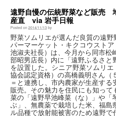
遠野自慢の伝統野菜など販売 
産直 via 岩手日報
Posted on
2014/11/13
by
野菜ソムリエが選んだ良質の遠野
パーマーケット・キクコウストア
池淑夫社長）は、今月から同市松
部昭男店長）内に「遠野ふるさと
を設置した。シニア野菜ソムリエ
協会認定資格）の高橋義明さん（
＝と連携し、市内農家が生産する
販売。その魅力を住民にも知ってもら
菜の「遠野早池峰菜（な）」や「
ぶ」、無農薬で栽培した米、福島
ル品種で放射能被害のため遠野で