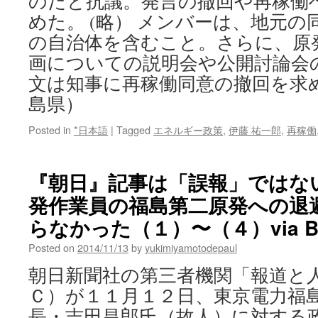
のだと抗議。発言の撤回や再稼働
めた。 (略） メンバーは、地元の
の自治体を含むこと。さらに、原
画についての説明会や公開討論会
文は知事に再稼働同意の撤回を求
島県）
Posted in
*日本語
|
Tagged
エネルギー政策
,
伊藤 祐一郎
,
再稼働
『朝日』記事は「誤報」ではない
発作業員の福島第二原発への退
らなかった（１）〜（４）via Bl
Posted on
2014/11/13
by
yukimiyamotodepaul
朝日新聞社の第三者機関「報道と
Ｃ）が１１月１２日、東京電力福
長・吉田昌郎氏（故人）に対する政