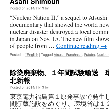
Asahi Shimbun
Posted on
2014/11/13
by
“Nuclear Nation II,” a sequel to Atsush
documentary that showed the world ho
nuclear disaster destroyed a local commun
in Japan on Nov. 15. The new film shows
of people from …
Continue reading
→
Posted in
*English
|
Tagged
Atsushi Funahashi
,
Futaba
,
Nuclear
除染廃棄物、１年間試験輸送 環境
北新報
Posted on
2014/11/13
by
東京電力福島第１原発事故で発生
間貯蔵施設をめぐり、環境省は１