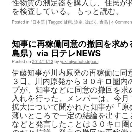
ー
性物質の測定器を購入し、住民が
パ
を検査している。 もっと読む。
ー
内
Posted in
*日本語
|
Tagged
健康
,
測定
,
被ばく
,
食品
|
4 Commen
に
産
知事に再稼働同意の撤回を求め
vi
岩
島県）via 日テレNEWS
手
日
Posted on
2014/11/13
by
yukimiyamotodepaul
報
伊藤知事が川内原発の再稼働に同
３日、川内原発から３０キロ圏内
プが、知事などに同意の撤回を求
入れを行った。メンバーは、今月
拡大について聞かれた知事が「原
薄いところで一定の結論を出すこ
などと発言したことは３０キロ圏