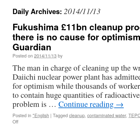
2014/11/13
Daily Archives:
Fukushima £11bn cleanup pro
there is no cause for optimism
Guardian
Posted on
2014/11/13
by
The man in charge of cleaning up the 
Daiichi nuclear power plant has admitted 
for optimism while thousands of workers
to contain huge quantities of radioactiv
problem is …
Continue reading
→
Posted in
*English
|
Tagged
cleanup
,
contaminated water
,
TEP
on
Off
Fukushima
£11bn
cleanup