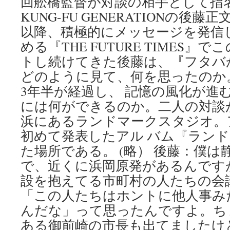
回舩橋監督が対談の相手として指名
時
事
KUNG-FU GENERATIONの後
ド
以降、積極的にメッセージを発信
ッ
める『THE FUTURE TIMES
ト
コ
トし続けてきた後藤は、『フタバ
ム
どのように見て、何を思ったのか
3年半が経過し、 記憶の風化が進
には何ができるのか。二人の対談
浜にあるランドマークスタジオ。
初めて発表したアル バム『ラン
た場所である。 (略） 後藤：僕
で、近くに浜岡原発があるんです
設を抱えてる市町村の人たちの会
「この人たちはホントに他人事み
んだな」って思ったんですよ。ち
ある御前崎の市長も出てましたけ