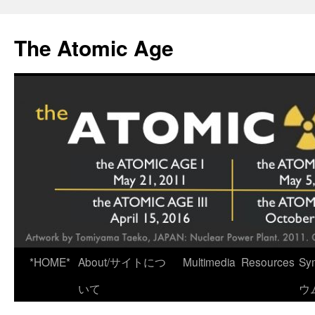
Skip
to
The Atomic Age
content
*HOME*
About/サイトにつ
Multimedia
Resources
Sy
いて
ウ