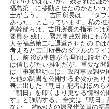
ないのではないか。 残された謎
福島第二に移動させたのかという
士が言う。 「吉田所長は、『ダ
あった』と言っています。私の推
高幹部らは、吉田所長の指示とは
要員を 残し、緊急事故対策にも必
人を福島第二に退避させたのでは
考えると吉田所長のダブルのライ
し、前 後の事態が合理的に説明で
は信じがたい推測だが、重要な問
は「事実解明には、政府事故調や
た他の調書を公開する必要があり
表に出した『朝日』記者はほめら
『朝日』を叩くより更なる情報公
す」と強調する。 全文は『朝日
ない──約650人の原発作業員の