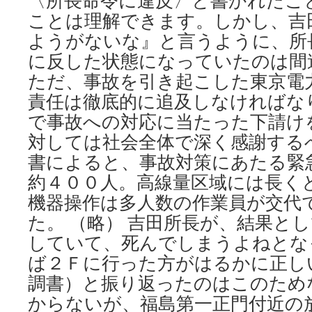
〈所長命令に違反〉と書かれたこ
ことは理解できます。しかし、吉
ようがないな』と言うように、所
に反した状態になっていたのは間
ただ、事故を引き起こした東京電
責任は徹底的に追及しなければな
で事故への対応に当たった下請け
対しては社会全体で深く感謝する
書によると、事故対策にあたる緊
約４００人。高線量区域には長く
機器操作は多人数の作業員が交代
た。 （略） 吉田所長が、結果と
していて、死んでしまうよねとな
ば２Ｆに行った方がはるかに正し
調書）と振り返ったのはこのため
からないが、福島第一正門付近の