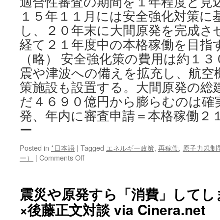
適合性審査の期間を１年程度と見
作
１５年１１月には安全強化対策に
業
員
し、２０年末に大間原発を完成さ
の
経て２１年度中の本格稼働を目指
福
島
（略） 安全強化策の費用は約１３
第
震や津波への備えを拡充し、航空
二
原
策施設も設置する。大間原発の総
発
だ４６９０億円から膨らむのは確
へ
の
発、年内に審査申請＝本格稼働２
退
ー
避
を
Posted in
*日本語
|
Tagged
エネルギー政策
,
再稼働
,
原子力規制
吉
on
ー）
|
Comments Off
田
大
所
間
長
原
震災や原発すら「消費」してし
は
発、
知
×後藤正文対談 via Cinera.net
年
ら
内
な