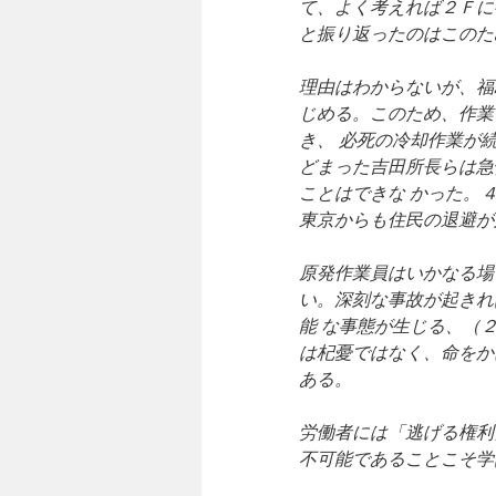
て、よく考えれば２Ｆに
と振り返ったのはこのた
理由はわからないが、福
じめる。このため、作業
き、 必死の冷却作業が
どまった吉田所長らは急
ことはできな かった。
東京からも住民の退避が
原発作業員はいかなる場
い。深刻な事故が起きれ
能 な事態が生じる、（
は杞憂ではなく、命をか
ある。
労働者には「逃げる権利
不可能であることこそ学