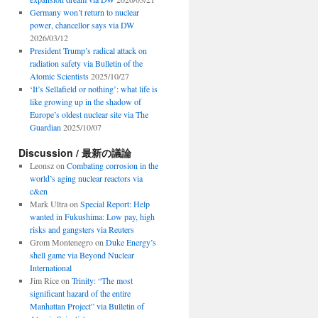
Germany won’t return to nuclear
power, chancellor says via DW
2026/03/12
President Trump’s radical attack on
radiation safety via Bulletin of the
Atomic Scientists
2025/10/27
‘It’s Sellafield or nothing’: what life is
like growing up in the shadow of
Europe’s oldest nuclear site via The
Guardian
2025/10/07
Discussion / 最新の議論
Leonsz
on
Combating corrosion in the
world’s aging nuclear reactors via
c&en
Mark Ultra
on
Special Report: Help
wanted in Fukushima: Low pay, high
risks and gangsters via Reuters
Grom Montenegro
on
Duke Energy’s
shell game via Beyond Nuclear
International
Jim Rice
on
Trinity: “The most
significant hazard of the entire
Manhattan Project” via Bulletin of