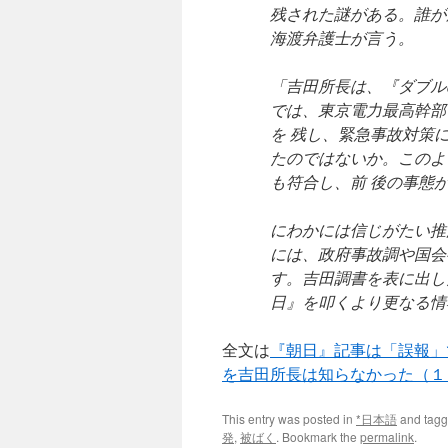
残された謎がある。誰が
海渡弁護士が言う。
「吉田所長は、『ダブル
では、東京電力最高幹部
を 残し、緊急事故対策
たのではないか。このよ
も符合し、前 後の事態
にわかには信じがたい推
には、政府事故調や国会
す。吉田調書を表に出し
日』を叩くより更なる情
全文は
『朝日』記事は「誤報」
を吉田所長は知らなかった（１
This entry was posted in
*日本語
and tag
発
,
被ばく
. Bookmark the
permalink
.