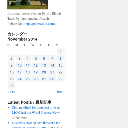
A nuclear power plant in Byron, Illinois.
Taken by photographer Joseph
Pobereskin (
http://pobereskin.com
).
カレンダー
November 2014
S
M
T
W
T
F
S
1
2
3
4
5
6
7
8
9
10
11
12
13
14
15
16
17
18
19
20
21
22
23
24
25
26
27
28
29
30
« Oct
Dec »
Latest Posts / 最新記事
Ship modified for transport of used
MOX fuel via World Nuclear News
2026/05/06
Nuclear’s cleanup cost threatens the
expansion dream via DW
2026/03/21