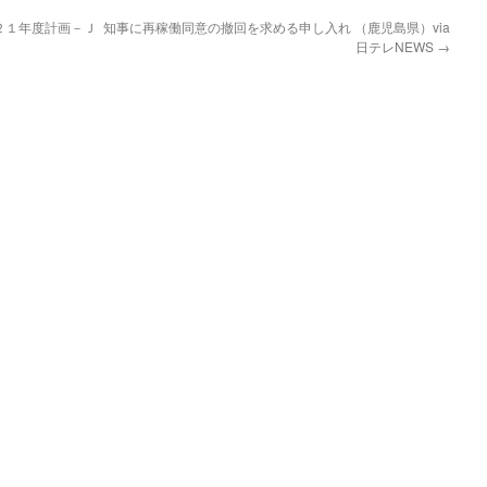
２１年度計画－Ｊ
知事に再稼働同意の撤回を求める申し入れ （鹿児島県）via
日テレNEWS
→