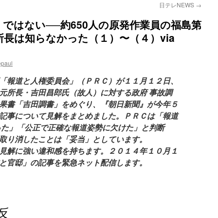
日テレNEWS
→
ではない──約650人の原発作業員の福島第
長は知らなかった（１）〜（４）via
epaul
「報道と人権委員会」（ＰＲＣ）が１１月１２日、
元所長・吉田昌郎氏（故人）に対する政府 事故調
果書「吉田調書」をめぐり、『朝日新聞』が今年５
記事について見解をまとめました。ＰＲＣは「報道
った」「公正で正確な報道姿勢に欠けた」と判断
取り消したことは「妥当」としています。
見解に強い違和感を持ちます。２０１４年１０月１
と官邸」の記事を緊急ネット配信します。
反