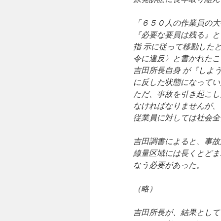
「６５０人の作業員の大
『必要な要員は残る』と
指 示に従って移動した
令に違反〉と書かれたこ
吉田所長自身 が『しよ
に反した状態になってい
ただ、事故を引き起こし
なければなりませんが、
従業員に対しては社会全
吉田調書によると、事故
線量区域には長くとどま
なう必要があった。
（略）
吉田所長が、結果として