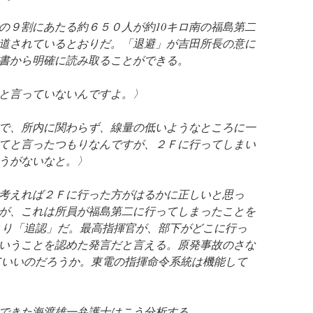
の９割にあたる約６５０人が約10キロ南の福島第二
道されているとおりだ。「退避」が吉田所長の意に
書から明確に読み取ることができる。
と言っていないんですよ。〉
で、所内に関わらず、線量の低いようなところに一
てと言ったつもりなんですが、２Ｆに行ってしまい
うがないなと。〉
考えれば２Ｆに行った方がはるかに正しいと思っ
が、これは所員が福島第二に行ってしまったことを
まり「追認」だ。最高指揮官が、部下がどこに行っ
いうことを認めた発言だと言える。原発事故のさな
ていいのだろうか。東電の指揮命令系統は機能して
できた海渡雄一弁護士はこう分析する。