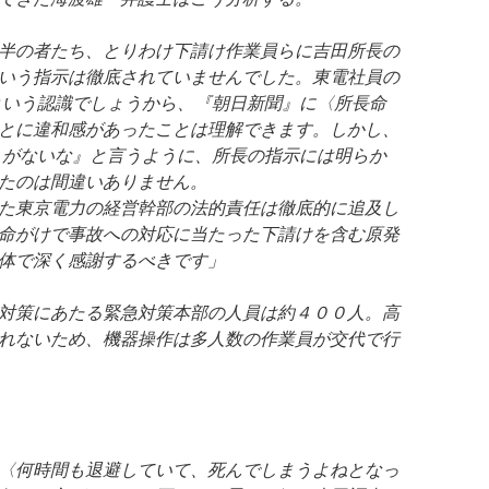
半の者たち、とりわけ下請け作業員らに吉田所長の
いう指示は徹底されていませんでした。東電社員の
という認識でしょうから、『朝日新聞』に〈所長命
とに違和感があったことは理解できます。しかし、
うがないな』と言うように、所長の指示には明らか
たのは間違いありません。
た東京電力の経営幹部の法的責任は徹底的に追及し
命がけで事故への対応に当たった下請けを含む原発
体で深く感謝するべきです」
対策にあたる緊急対策本部の人員は約４００人。高
れないため、機器操作は多人数の作業員が交代で行
〈何時間も退避していて、死んでしまうよねとなっ