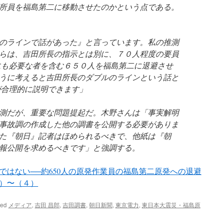
所員を福島第二に移動させたのかという点である。
のラインで話があった』と言っています。私の推測
らは、吉田所長の指示とは別に、７０人程度の要員
にも必要な者を含む６５０人を福島第二に退避させ
うに考えると吉田所長のダブルのラインという話と
が合理的に説明できます」
測だが、重要な問題提起だ。木野さんは「事実解明
事故調の作成した他の調書を公開する必要がありま
た『朝日』記者はほめられるべきで、他紙は『朝
報公開を求めるべきです」と強調する。
ではない──約650人の原発作業員の福島第二原発への退避
）〜（４）
ged
メディア
,
吉田 昌郎
,
吉田調書
,
朝日新聞
,
東京電力
,
東日本大震災・福島原