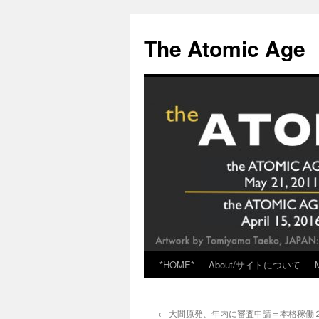
Skip
to
The Atomic Age
content
*HOME*
About/サイトについて
←
大間原発、年内に審査申請＝本格稼働