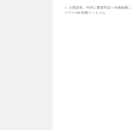
←
大間原発、年内に審査申請＝本格稼働
パワー via 時事ドットコム