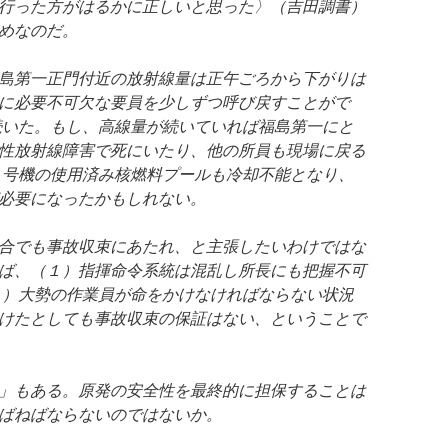
行った方がはるかに正しいと思った〉（吉田調書）
めなのだ。
島第一正門付近の放射線量は正午ごろから下がりは
に必要不可欠な要員を少しずつ呼び戻すことがで
続いた。もし、高線量が続いていれば福島第一にと
性放射線障害で死にいたり、他の所員も現場に戻る
４号機の使用済み核燃料プールも冷却不能となり、
必要になったかもしれない。
合でも事故収束にあたれ、と主張したいわけではな
ば、（１）指揮命令系統は混乱し所長にも把握不可
２）大勢の作業員が命をかけなければならない状況
けたとしても事故収束の保証はない、ということで
」もある。原発の安全性を最終的に担保することは
ばねばならないのではないか。