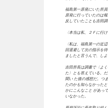
福島第一原発にいた所員
原発に行っていたのは報
反していたことも吉田調
〈本当は私、２Ｆに行け
〈私は、福島第一の近辺
回退避して次の指示を待
ましたと言うんで、しよ
吉田所長は調書で〈よく
た〉とも答えている。だ
聞い た後の感想だ。つ
たのかも知らなかったと
かにこんなこと があっ
いなかった。
原発訴訟に長年取り組ん