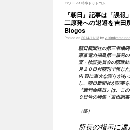
パワー via 時事ドットコム
『朝日』記事は「誤報」
二原発への退避を吉田所
Blogos
Posted on
2014/11/13
by
yukimiyamotod
朝日新聞社の第三者機関
東京電力福島第一原発の
査・検証委員会の聴取結
月２０日付朝刊で報じた
内 容に重大な誤りがあ
し、朝日新聞社が記事を
『週刊金曜日』は、この
０日号の特集「吉田調書
（略）
所長の指示に違