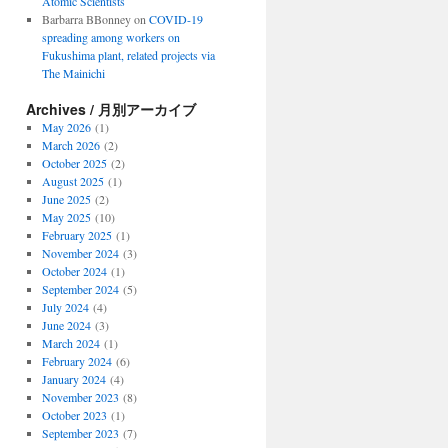
Atomic Scientists
Barbarra BBonney
on
COVID-19
spreading among workers on
Fukushima plant, related projects via
The Mainichi
Archives / 月別アーカイブ
May 2026
(1)
March 2026
(2)
October 2025
(2)
August 2025
(1)
June 2025
(2)
May 2025
(10)
February 2025
(1)
November 2024
(3)
October 2024
(1)
September 2024
(5)
July 2024
(4)
June 2024
(3)
March 2024
(1)
February 2024
(6)
January 2024
(4)
November 2023
(8)
October 2023
(1)
September 2023
(7)