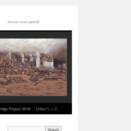
Nuclear issues globally
idge Project 2018
Links/リンク