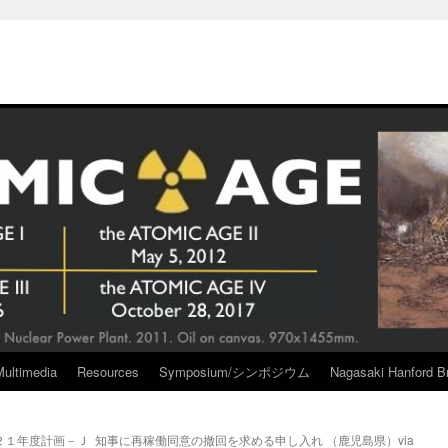
Multimedia
Resources
Symposium/シンポジウム
Nagasaki Hanford Br
２１年度計画－Ｊ
知事に再稼働同意の撤回を求める申し入れ （鹿児島県）via