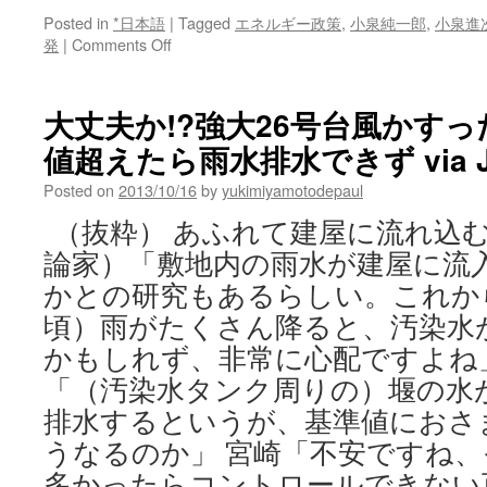
Posted in
*日本語
|
Tagged
エネルギー政策
,
小泉純一郎
,
小泉進
on
発
|
Comments Off
小
泉
元
大丈夫か!?強大26号台風かす
首
値超えたら雨水排水できず via J-C
相、
脱
Posted on
2013/10/16
by
yukimiyamotodepaul
原
発
（抜粋） あふれて建屋に流れ込む
新
論家）「敷地内の雨水が建屋に流
党
「毛
かとの研究もあるらしい。これか
頭
頃）雨がたくさん降ると、汚染水
な
い」
かもしれず、非常に心配ですよね
進
「（汚染水タンク周りの）堰の水
次
郎
排水するというが、基準値におさ
氏
うなるのか」 宮崎「不安ですね
と
多かったらコントロールできない
の“連