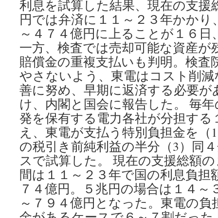
利息を試算した結果、現在の支援
っ
た
円では弁済に１１～２３年かかり
福
～４７４億円に上ることが１６日
島
原
一方、検査では売却可能な資産が
発…
賠償金の重複支払いも判明。検査
基
やさないよう、東電はコスト削減
準
値
善に努め、早期に返済する必要が
超
け、内閣と国会に報告した。 毎
え
た
発を保有する電力各社が分担する
ら
え、東電が支払う特別負担金を（1
雨
水
の税引き前純利益の半分（3）同
排
スで試算した。 現在の支援総額
水
で
間は１１～２３年で国の利息負担
き
７４億円。５兆円の場合は１４～
ず
～７９４億円となった。東電の負
via
J-
金があるケースで６～７割だった。（20