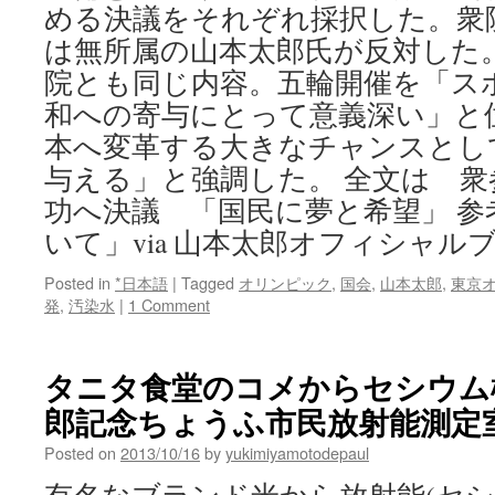
める決議をそれぞれ採択した。衆
は無所属の山本太郎氏が反対した。 
院とも同じ内容。五輪開催を「ス
和への寄与にとって意義深い」と
本へ変革する大きなチャンスとし
与える」と強調した。 全文は 衆
功へ決議 「国民に夢と希望」 参
いて」via 山本太郎オフィシャル
Posted in
*日本語
|
Tagged
オリンピック
,
国会
,
山本太郎
,
東京
発
,
汚染水
|
1 Comment
タニタ食堂のコメからセシウム検出
郎記念ちょうふ市民放射能測定
Posted on
2013/10/16
by
yukimiyamotodepaul