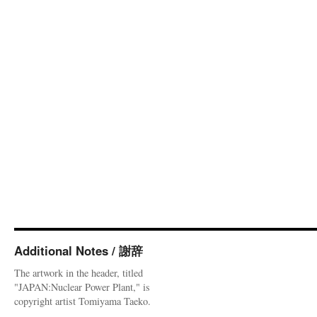
Additional Notes / 謝辞
The artwork in the header, titled
"JAPAN:Nuclear Power Plant," is
copyright artist Tomiyama Taeko.