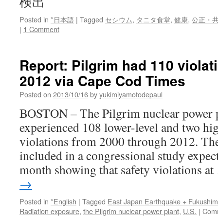
検出
Posted in
*日本語
|
Tagged
セシウム
,
タニタ食堂
,
健康
,
公正・
|
1 Comment
Report: Pilgrim had 110 violat
2012 via Cape Cod Times
Posted on
2013/10/16
by
yukimiyamotodepaul
BOSTON – The Pilgrim nuclear power p
experienced 108 lower-level and two hig
violations from 2000 through 2012. The
included in a congressional study expect
month showing that safety violations a
→
Posted in
*English
|
Tagged
East Japan Earthquake + Fukushi
Radiation exposure
,
the Pilgrim nuclear power plant
,
U.S.
|
Comm