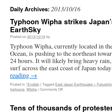
2013/10/16
Daily Archives:
Typhoon Wipha strikes Japan’s
EarthSky
Posted on
2013/10/16
by
Typhoon Wipha, currently located in the
Ocean, is pushing to the northeast towar
24 hours. It will likely bring heavy rain
surf across the east coast of Japan tod
reading
→
Posted in
*English
|
Tagged
East Japan Earthquake + Fukushi
on
typhoons
,
Wipha
|
Comments Off
Typhoon
Wipha
strikes
Tens of thousands of protester
Japan’s