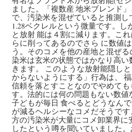
有名なブランド米から放射能(セシウ
ました。「複数産 地米ブレンド
で、汚染米を混ぜていると推測し
1.28ベクレルという微量です。
と放射 能は４割に減ります。こ
らに削ってあるのでさら に数値
う。そのコメを他の産地と混ぜる
染米は玄米の状態ではかなり高い
きます。 このような放射能隠し
からないようにする」行為は、 
信頼を落とすことなのでやめても
す。法的には何の問題もない数値
子どもが毎日 食べるとどうなん
が減るヘルシーなコメだそうです
方の汚染米が大量にコメ卸業界に
したという噂を聞いていました。