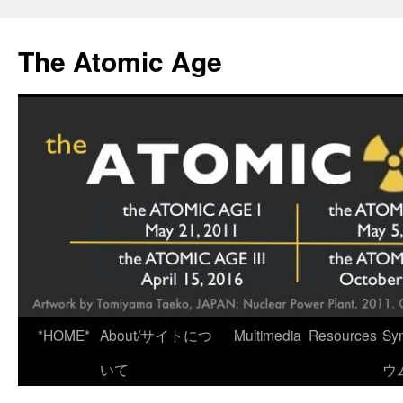
Skip
to
The Atomic Age
content
*HOME*
About/サイトにつ
Multimedia
Resources
Sy
いて
ウ