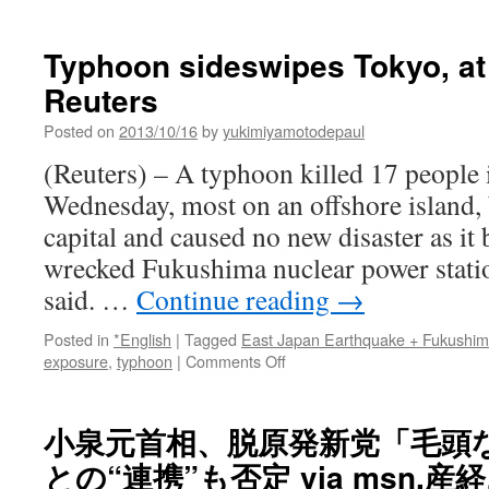
Typhoon sideswipes Tokyo, at 
Reuters
Posted on
2013/10/16
by
yukimiyamotodepaul
(Reuters) – A typhoon killed 17 people 
Wednesday, most on an offshore island, 
capital and caused no new disaster as it
wrecked Fukushima nuclear power station
said. …
Continue reading
→
Posted in
*English
|
Tagged
East Japan Earthquake + Fukushi
on
exposure
,
typhoon
|
Comments Off
Typhoon
sideswipes
Tokyo,
小泉元首相、脱原発新党「毛頭
at
との“連携”も否定 via msn.
least