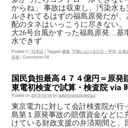
携”も
からね」 事故は収束し、汚染水
否
ルされてるはずの福島原発だが、
定
via
配のタネはいっこうに尽きない。 
msn.
大26号台風かすった福島原発…基
産
経
水できず
ニ
ュ
Posted in
*日本語
|
Tagged
健康
,
労働における公正・平等
,
台風
ー
on
原発
|
Comments Off
ス
大
丈
夫
国民負担最高４７４億円＝原発
か!?
東電初検査で試算・検査院 via
強
大
Posted on
2013/10/16
by
yukimiyamotodepaul
26
号
東京電力に対して会計検査院が行
台
島第１原発事故の賠償資金などに
風
か
けている財政支援の弁済期間と、
す