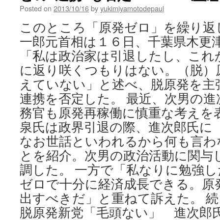
17
Posted on
2013/10/16
by
yukimiyamotodepaul
dead
via
このところ「原発ゼロ」を繰り返
Reuters
一郎元首相は１６日、千葉県木更
「私は政治家は引退したし、これ
に返り咲くつもりはない。（脱）
えていない」と述べ、脱原発を主
連携を否定した。 最近、次男の進
務官も原発再稼働に慎重な考えを
泉氏は政界引退の際、進次郎氏に
なお世話といわれるから何も言わ
とを紹介。次男の政治活動に関与
調した。 一方で「私なりに勉強
ゼロで十分に経済成長できる。原
出すべきだ」と重ねて訴えた。 
脱原発新党「毛頭ない」 進次郎氏