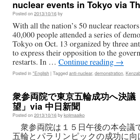
nuclear events in Tokyo via 
east
coast
Posted on
2013/10/16
by
via
EarthSky
With all the nation’s 50 nuclear reactors
40,000 people attended a series of demon
Tokyo on Oct. 13 organized by three ant
to express their opposition to the gover
restarts. In …
Continue reading
→
Posted in
*English
|
Tagged
anti-nuclear
,
demonstration
,
Kenza
衆参両院で東京五輪成功へ決議
望」via 中日新聞
Posted on
2013/10/16
by
kojimaaiko
衆参両院は１５日午後の本会議
五輪とパラリンピックの成功に向