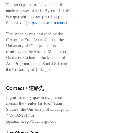
The photograph in the sidebar, of a
nuclear power plant in Byron, Illinois,
is copyright photographer Joseph
Pobereskin (
http://pobereskin.com/
)
This website was designed by the
Center for East Asian Studies, the
University of Chicago, and is
administered by Masaki Matsumoto,
Graduate Student in the Masters of
Arts Program for the Social Sciences,
the University of Chicago.
Contact / 連絡先
If you have any questions, please
contact the Center for East Asian
Studies, the University of Chicago at
773-702-2715 or
japanatchicago@uchicago.edu.
The Atomic Age