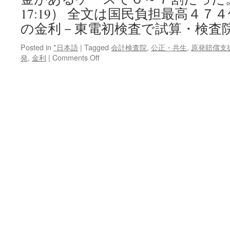
Cast
17:19） 全文は国民負担最高４
News
の金利－東電初検査で試算・検査
Posted in
*日本語
|
Tagged
会計検査院
,
公正・共生
,
原発賠償支
on
発
,
金利
|
Comments Off
国
民
負
担
最
高
４
７
４
億
円
＝
原
発
賠
償