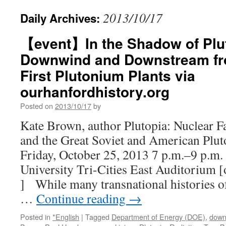
2013/10/17
Daily Archives:
【event】In the Shadow of Plut
Downwind and Downstream fro
First Plutonium Plants via
ourhanfordhistory.org
Posted on
2013/10/17
by
Kate Brown, author Plutopia: Nuclear Fa
and the Great Soviet and American Plut
Friday, October 25, 2013 7 p.m.–9 p.m.
University Tri-Cities East Auditorium 
] While many transnational histories of
…
Continue reading
→
Posted in
*English
|
Tagged
Department of Energy (DOE)
,
down