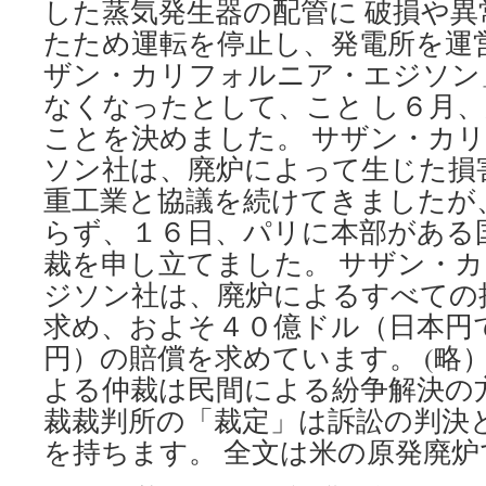
事
した蒸気発生器の配管に 破損や
ド
たため運転を停止し、発電所を運
ッ
ト
ザン・カリフォルニア・エジソン
コ
なくなったとして、こと し６月
ム
ことを決めました。 サザン・カ
ソン社は、廃炉によって生じた損
重工業と協議を続けてきましたが
らず、１６日、パリに本部がある
裁を申し立てました。 サザン・
ジソン社は、廃炉によるすべての
求め、およそ４０億ドル（日本円
円）の賠償を求めています。 (略
よる仲裁は民間による紛争解決の
裁裁判所の「裁定」は訴訟の判決
を持ちます。 全文は米の原発廃炉