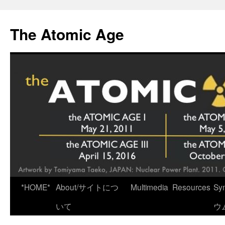
Skip
to
The Atomic Age
content
*HOME*
About/サイトにつ
Multimedia
Resources
Sy
いて
ウ