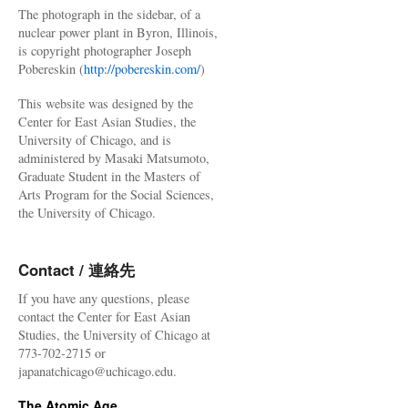
The photograph in the sidebar, of a
nuclear power plant in Byron, Illinois,
is copyright photographer Joseph
Pobereskin (
http://pobereskin.com/
)
This website was designed by the
Center for East Asian Studies, the
University of Chicago, and is
administered by Masaki Matsumoto,
Graduate Student in the Masters of
Arts Program for the Social Sciences,
the University of Chicago.
Contact / 連絡先
If you have any questions, please
contact the Center for East Asian
Studies, the University of Chicago at
773-702-2715 or
japanatchicago@uchicago.edu.
The Atomic Age