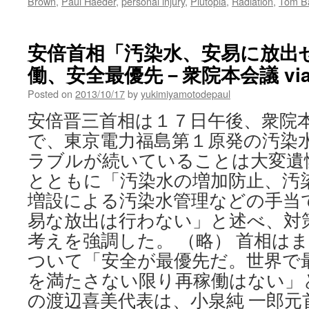
Brown
,
Paul Haeder
,
personal injury
,
Plutopia
,
Radiation
,
Tom Ba
安倍首相「汚染水、安易に放出
働、安全最優先－衆院本会議 vi
Posted on
2013/10/17
by
yukimiyamotodepaul
安倍晋三首相は１７日午後、衆院
で、東京電力福島第１原発の汚染
ラブルが続いていることは大変遺
とともに「汚染水の増加防止、汚
増設による汚染水管理などの手当
易な放出は行わない」と述べ、対
考えを強調した。 （略） 首相は
ついて「安全が最優先だ。世界で
を満たさない限り再稼働はない」
の渡辺喜美代表は、小泉純 一郎元