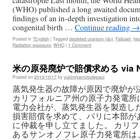
catastrophe Last month, the World Heal
出
(WHO) published a long awaited docum
せ
ず」
findings of an in-depth investigation int
＝
congenital birth …
Continue reading
→
原
発
Posted in
*English
|
Tagged
depleted uranium (du)
,
Fallujah
,
hea
再
Radiation exposure
,
WHO
|
1 Comment
稼
働、
安
米の原発廃炉で賠償求める via NH
全
最
Posted on
2013/10/17
by
yukimiyamotodepaul
優
先
蒸気発生器の故障が原因で廃炉が
－
カリフォルニア州の原子力発電所
衆
院
電力会社が、蒸気発生器を製造し
本
損害賠償を求めて、パリに本部が
会
議
に仲裁を申し立てました。 カリ
via
あるサンオノフレ原子力発電所は
時