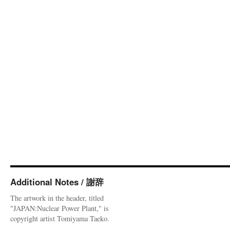
Additional Notes / 謝辞
The artwork in the header, titled
"JAPAN:Nuclear Power Plant," is
copyright artist Tomiyama Taeko.