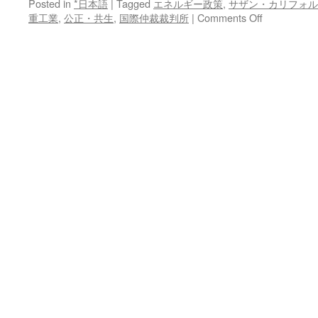
Posted in
*日本語
|
Tagged
エネルギー政策
,
サザン・カリフォル
on
重工業
,
公正・共生
,
国際仲裁裁判所
|
Comments Off
米
の
原
発
廃
炉
で
賠
償
求
め
る
via
NHK
News
Web