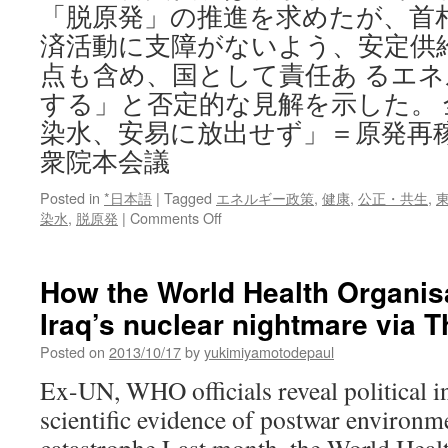
「脱原発」の推進を求めたが、首
済活動に支障がないよう、安定供
点も含め、国として責任あ るエ
する」と否定的な見解を示した。
染水、安易に放出せず」＝原発再
衆院本会議
Posted in
*日本語
|
Tagged
エネルギー政策
,
健康
,
公正・共生
,
on
染水
,
脱原発
|
Comments Off
安
倍
首
How the World Health Organis
相
Iraq’s nuclear nightmare via
「汚
染
Posted on
2013/10/17
by
yukimiyamotodepaul
水、
安
Ex-UN, WHO officials reveal political i
易
scientific evidence of postwar environm
に
放