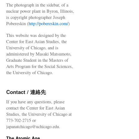
The photograph in the sidebar, of a
nuclear power plant in Byron, Illinois,
is copyright photographer Joseph
Pobereskin (
http://pobereskin.com/
)
This website was designed by the
Center for East Asian Studies, the
University of Chicago, and is
administered by Masaki Matsumoto,
Graduate Student in the Masters of
Arts Program for the Social Sciences,
the University of Chicago.
Contact / 連絡先
If you have any questions, please
contact the Center for East Asian
Studies, the University of Chicago at
773-702-2715 or
japanatchicago@uchicago.edu.
The Atomic Age