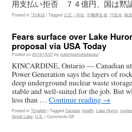
用支払い拒否 ７４億円、国は黙
Posted in
*日本語
|
Tagged
公正・共生
,
労働厚生省
,
汚染水
,
除
Fears surface over Lake Hur
proposal via USA Today
Posted on
2013/10/27
by
yukimiyamotodepaul
KINCARDINE, Ontario — Canadian util
Power Generation says the layers of roc
deep underground nuclear waste storage f
stable and well-suited for the job. But w
less than …
Continue reading
→
Posted in
*English
|
Tagged
Canada
,
health
,
Lake Huron
,
nucle
on
Great Lake
,
U.S.
|
Comments Off
Fears
surface