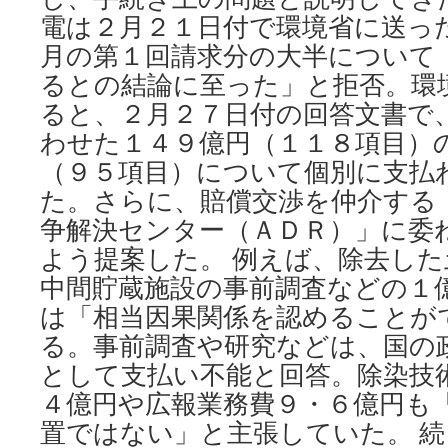
電は２月２１日付で環境省に送っ
月の第１回請求分の大半について
るとの結論に至った」と拒否。環
ると、２月２７日付の回答文書で
わせた１４９億円（１１８項目）
（９５項目）について個別に支払
た。さらに、賠償交渉を仲介する
争解決センター（ＡＤＲ）」に委
よう提案した。 例えば、除去し
中間貯蔵施設の事前調査などの１
は「相当因果関係を認めることが
る。事前調査や研究などは、国の
として支払い不能と回答。除染技
４億円や広報業務費９・６億円も
置ではない」と主張していた。 