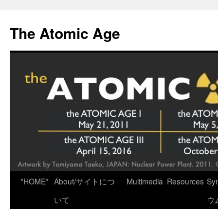
Skip
to
The Atomic Age
content
*HOME*
About/サイトにつ
Multimedia
Resources
Sy
いて
ウ