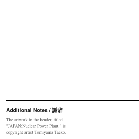
Additional Notes / 謝辞
The artwork in the header, titled
"JAPAN:Nuclear Power Plant," is
copyright artist Tomiyama Taeko.