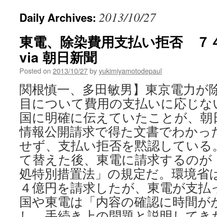
2013/10/27
Daily Archives:
東電、除染費用支払い拒否 ７
via 朝日新聞
Posted on
2013/10/27
by
yukimiyamotodepaul
関根慎一、多田敏男】東京電力が
目について費用の支払いに応じな
国に明確に伝えていたことが、朝
情報公開請求で得た文書でわかっ
せず、支払い拒否を黙認している
て替えた後、東電に請求するのが
処特別措置法」の規定だ。環境省
４億円を請求したが、東電が支払
国や東電は「内容の確認に時間が
し、手続き上の問題と説明してき