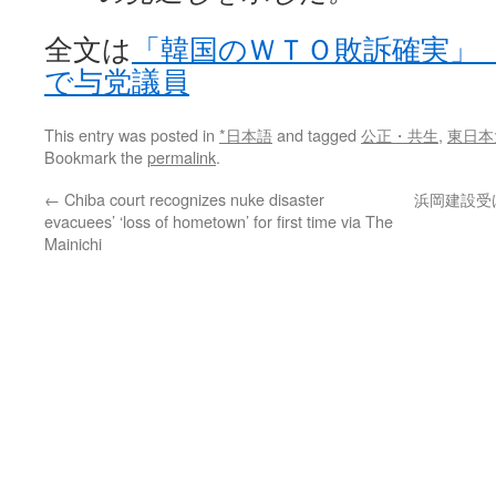
全文は
「韓国のＷＴＯ敗訴確実」
で与党議員
This entry was posted in
*日本語
and tagged
公正・共生
,
東日本
Bookmark the
permalink
.
←
Chiba court recognizes nuke disaster
浜岡建設受け
evacuees’ ‘loss of hometown’ for first time via The
Mainichi