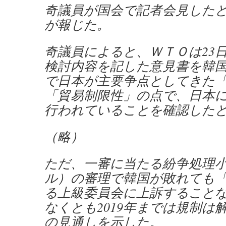
奇議員が国会で記者会見した
が報じた。
奇議員によると、ＷＴＯは23
検討内容を記した意見書を韓
で日本が主要争点としてきた
「貿易制限性」の点で、日本
行われていることを確認した
（略）
ただ、一審に当たる紛争処理
ル）の審理で韓国が敗れても
る上級委員会に上訴すること
なくとも2019年までは規制は
の見通しを示した。