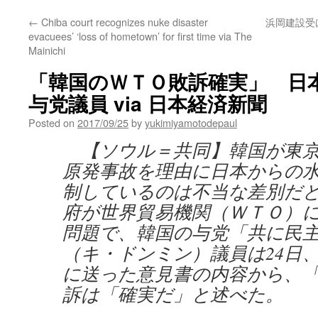
←
Chiba court recognizes nuke disaster
浜岡建設受け
evacuees’ ‘loss of hometown’ for first time via The
Mainichi
「韓国のＷＴＯ敗訴確実」 日
与党議員 via 日本経済新聞
Posted on
2017/09/25
by
yukimiyamotodepaul
【ソウル＝共同】韓国が東京
原発事故を理由に日本からの
制しているのは不当な差別だ
府が世界貿易機関（ＷＴＯ）
問題で、韓国の与党「共に民
（キ・ドンミン）議員は24日
に送った意見書の内容から、
訴は「確実だ」と述べた。