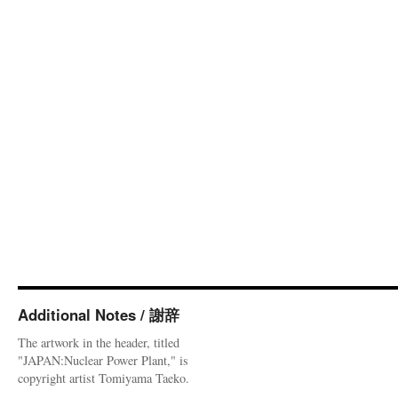
Additional Notes / 謝辞
The artwork in the header, titled
"JAPAN:Nuclear Power Plant," is
copyright artist Tomiyama Taeko.