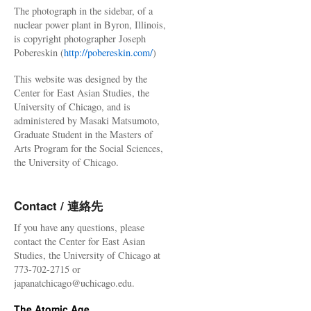
The photograph in the sidebar, of a
nuclear power plant in Byron, Illinois,
is copyright photographer Joseph
Pobereskin (
http://pobereskin.com/
)
This website was designed by the
Center for East Asian Studies, the
University of Chicago, and is
administered by Masaki Matsumoto,
Graduate Student in the Masters of
Arts Program for the Social Sciences,
the University of Chicago.
Contact / 連絡先
If you have any questions, please
contact the Center for East Asian
Studies, the University of Chicago at
773-702-2715 or
japanatchicago@uchicago.edu.
The Atomic Age