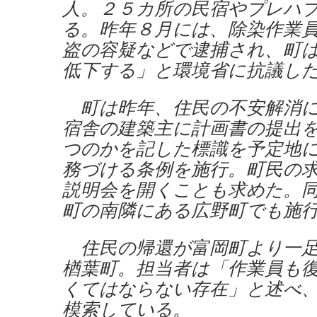
人。２５カ所の民宿やプレハ
る。昨年８月には、除染作業
盗の容疑などで逮捕され、町
低下する」と環境省に抗議し
町は昨年、住民の不安解消に
宿舎の建築主に計画書の提出
つのかを記した標識を予定地
務づける条例を施行。町民の
説明会を開くことも求めた。
町の南隣にある広野町でも施
住民の帰還が富岡町より一足
楢葉町。担当者は「作業員も
くてはならない存在」と述べ
模索している。