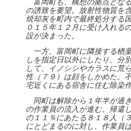
富岡町も、構想の拠点となる
の誘致を要望。放射性物質を
焼却灰を町内で最終処分する
０１５年１２月に受け入れる
設が決まった。
一方、富岡町に隣接する楢葉
しを指定日以外にしたり、分
して、イノシシやカラスに荒
性（７９）は顔をしかめた。
宅近くにある宿舎に住む除染
同町は解除から１年半が過ぎ
の作業員の流入が進む。帰還
の１１％にあたる８１８人（
にとどまるのに対し、作業員