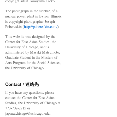
copyright artist Tomiyama Taeko.
The photograph in the sidebar, of a
nuclear power plant in Byron, Illinois,
is copyright photographer Joseph
Pobereskin (
http://pobereskin.com/
)
This website was designed by the
Center for East Asian Studies, the
University of Chicago, and is
administered by Masaki Matsumoto,
Graduate Student in the Masters of
Arts Program for the Social Sciences,
the University of Chicago.
Contact / 連絡先
If you have any questions, please
contact the Center for East Asian
Studies, the University of Chicago at
773-702-2715 or
japanatchicago@uchicago.edu.