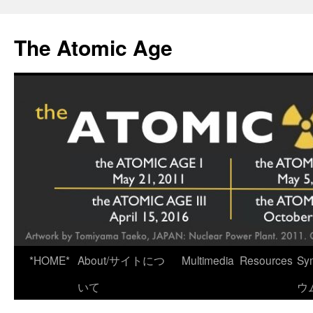
Skip
to
The Atomic Age
content
*HOME*
About/サイトにつ
Multimedia
Resources
Sy
いて
ウ