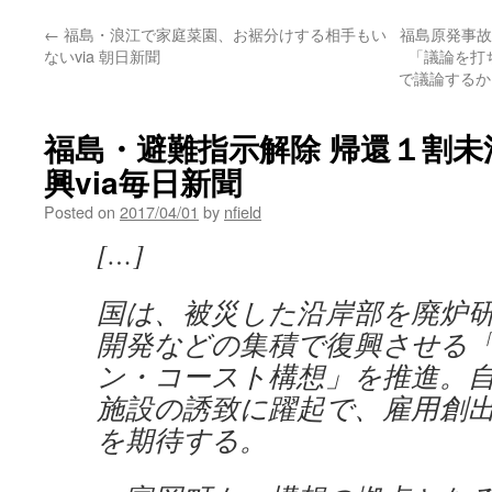
←
福島・浪江で家庭菜園、お裾分けする相手もい
福島原発事故
ないvia 朝日新聞
「議論を打
で議論するからお
福島・避難指示解除 帰還１割
興via毎日新聞
Posted on
2017/04/01
by
nfield
[…]
国は、被災した沿岸部を廃炉
開発などの集積で復興させる
ン・コースト構想」を推進。
施設の誘致に躍起で、雇用創
を期待する。