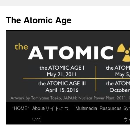
Skip
to
The Atomic Age
content
*HOME*
About/サイトにつ
Multimedia
Resources
Sy
いて
ウ