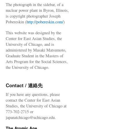
The photograph in the sidebar, of a
nuclear power plant in Byron, Illinois,
is copyright photographer Joseph
Pobereskin (
http://pobereskin.com/
)
This website was designed by the
Center for East Asian Studies, the
University of Chicago, and is
administered by Masaki Matsumoto,
Graduate Student in the Masters of
Arts Program for the Social Sciences,
the University of Chicago.
Contact / 連絡先
If you have any questions, please
contact the Center for East Asian
Studies, the University of Chicago at
773-702-2715 or
japanatchicago@uchicago.edu.
The Atomic Age