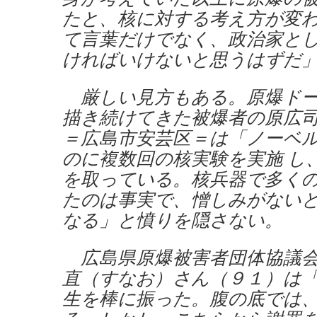
たと、核に対する考え方が変
て言葉だけでなく、政治家と
ければいけないと思うはずだ
厳しい見方もある。原爆ドー
描き続けてきた被爆者の原広
＝広島市安芸区＝は「ノーベ
のに複数回の核実験を実施 し
を取っている。核兵器で多く
たのは事実で、憎しみがない
なる」と憤りを隠さない。
広島県原爆被害者団体協議会
直（すなお）さん（９１）は
生を棒に振った。腹の底では