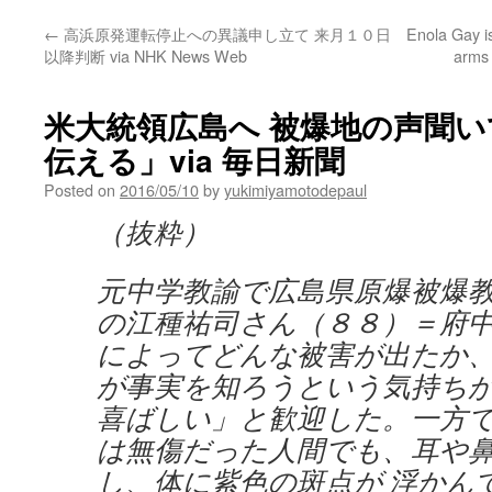
←
高浜原発運転停止への異議申し立て 来月１０日
Enola Gay i
以降判断 via NHK News Web
arms
米大統領広島へ 被爆地の声聞
伝える」via 毎日新聞
Posted on
2016/05/10
by
yukimiyamotodepaul
（抜粋）
元中学教諭で広島県原爆被爆
の江種祐司さん（８８）＝府
によってどんな被害が出たか、
が事実を知ろうという気持ち
喜ばしい」と歓迎した。一方
は無傷だった人間でも、耳や
し、体に紫色の斑点が 浮かん