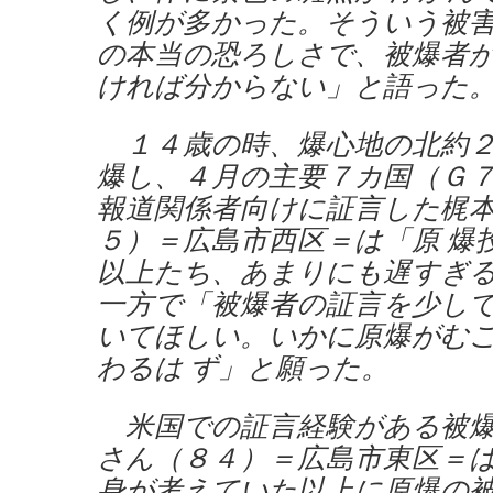
く例が多かった。そういう被
の本当の恐ろしさで、被爆者
ければ分からない」と語った
１４歳の時、爆心地の北約２
爆し、４月の主要７カ国（Ｇ
報道関係者向けに証言した梶
５）＝広島市西区＝は「原 爆
以上たち、あまりにも遅すぎ
一方で「被爆者の証言を少し
いてほしい。いかに原爆がむ
わるは ず」と願った。
米国での証言経験がある被爆
さん（８４）＝広島市東区＝
身が考えていた以上に原爆の