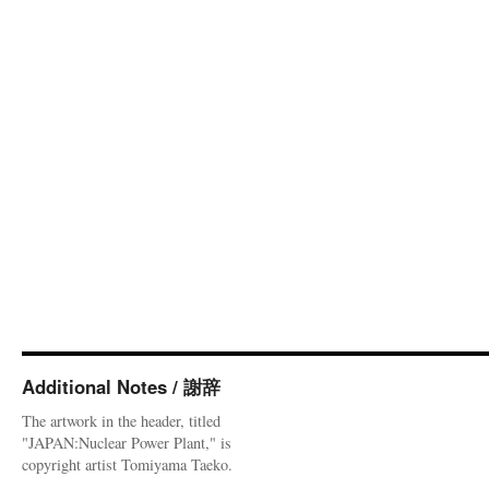
Additional Notes / 謝辞
The artwork in the header, titled
"JAPAN:Nuclear Power Plant," is
copyright artist Tomiyama Taeko.