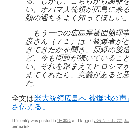
る。しかし、こちらから謝罪
い。オバマ大統領が広島に来
類の過ちをよく知ってほしい
もう一つの広島県被団協理事
彦さん（７１）は「被爆者が
きてきたかを聞き、原爆の後
ど、今も問題が続いているこ
い。それを踏まえてヒロシマ
えてくれたら、意義があると
た。
全文は
米大統領広島へ 被爆地の声
さ伝える」
This entry was posted in
*日本語
and tagged
バラク・オバマ
,
兵
permalink
.