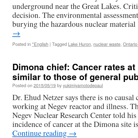
underground near the Great Lakes. Criti
decision. The environmental assessment
burying the hazardous nuclear materia
→
Posted in
*English
|
Tagged
Lake Huron
,
nuclear waste
,
Ontario
Dimona chief: Cancer rates at 
similar to those of general pub
Posted on
2015/05/19
by
yukimiyamotodepaul
Dr. Ehud Netzer says there is no causal
working at Negev reactor and illness. Th
Negev Nuclear Research Center told his s
incidence of cancer at the Dimona site i
Continue reading
→