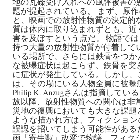
地の瓦礫受け入れへの風評被害の
題が提起されている。 まず、原
と、映画での放射性物質の決定的
質は体内に取り込まれずとも、近
害を及ぼすという点だ。 物語で
持つ大量の放射性物質が付着して
いる場所で、さらには鉄骨をつか
な被曝症状は起こらず、鉄骨を突
に症状が発生している。しかし、
は、その場にいる人物全員に被曝
Philip K. Anzugさんは指摘し
故以降、放射性物質への関心は非
災地の復興においても大きな課題
ような描かれ方は、フィクション
誤認を招いてしまう可能性がある
画「寄生獣」改変で物議 フィク