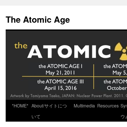
Skip
to
The Atomic Age
content
*HOME*
About/サイトにつ
Multimedia
Resources
Sy
いて
ウ