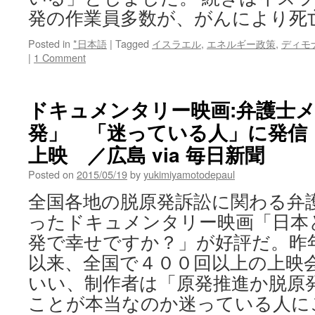
発の作業員多数が、がんにより死
Posted in
*日本語
|
Tagged
イスラエル
,
エネルギー政策
,
ディモ
|
1 Comment
ドキュメンタリー映画:弁護士
発」 「迷っている人」に発信
上映 ／広島 via 毎日新聞
Posted on
2015/05/19
by
yukimiyamotodepaul
全国各地の脱原発訴訟に関わる弁
ったドキュメンタリー映画「日本
発で幸せですか？」が好評だ。昨
以来、全国で４００回以上の上映
いい、制作者は「原発推進か脱原
ことが本当なのか迷っている人に