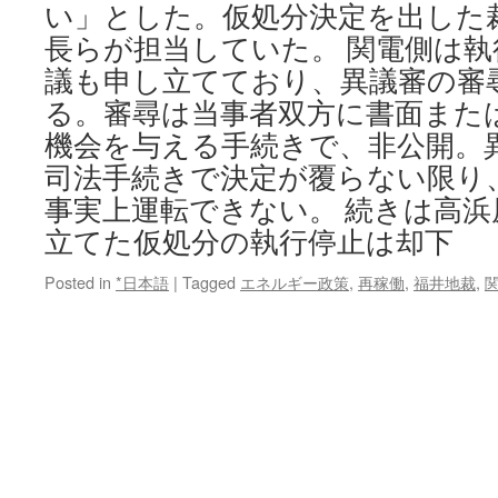
い」とした。仮処分決定を出した
長らが担当していた。 関電側は
議も申し立てており、異議審の審
る。審尋は当事者双方に書面また
機会を与える手続きで、非公開。
司法手続きで決定が覆らない限り
事実上運転できない。 続きは高浜
立てた仮処分の執行停止は却下
Posted in
*日本語
|
Tagged
エネルギー政策
,
再稼働
,
福井地裁
,