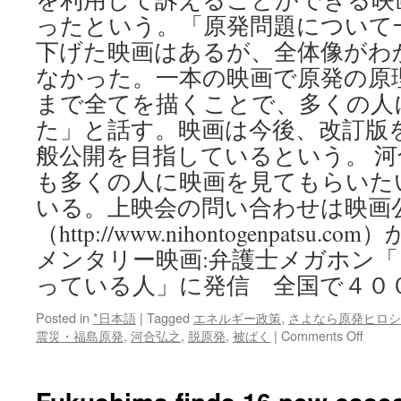
ったという。「原発問題について
下げた映画はあるが、全体像がわ
なかった。一本の映画で原発の原
まで全てを描くことで、多くの人
た」と話す。映画は今後、改訂版
般公開を目指しているという。 
も多くの人に映画を見てもらいた
いる。上映会の問い合わせは映画
（http://www.nihontogenpats
メンタリー映画:弁護士メガホン
っている人」に発信 全国で４０
Posted in
*日本語
|
Tagged
エネルギー政策
,
さよなら原発ヒロシ
on
震災・福島原発
,
河合弘之
,
脱原発
,
被ばく
|
Comments Off
ド
キ
ュ