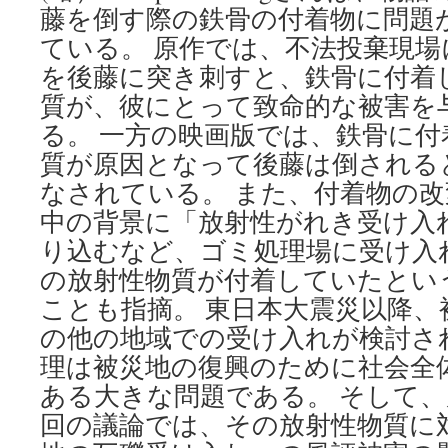
藤を倒す際の鉄骨の付着物に問題
ている。 原作では、不法投棄現
を後藤に突き刺すと、鉄骨に付着
質が、彼にとって致命的な被害を
る。 一方の映画版では、鉄骨に
質が原因となって後藤は倒される
なされている。 また、付着物の
中の背景に「放射性がれき受け入
り込むなど、ゴミ処理場に受け入
の放射性物質が付着していたとい
ことも指摘。 東日本大震災以降、
の他の地域での受け入れが検討さ
理は被災地の復興のために社会全
ある大きな問題である。 そして
回の議論では、その放射性物質に