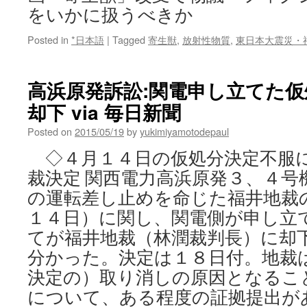
をいかに扱うべきか
Posted in
*日本語
|
Tagged
寄生獣
,
放射性物質
,
東日本大震災・
高浜原発訴訟:関電申し立てた
却下 via 毎日新聞
Posted on
2015/05/19
by
yukimiyamotodepaul
◇４月１４日の仮処分決定不服
裁決定 関西電力高浜原発３、４号
の運転差し止めを命じた福井地裁
１４日）に関し、関電側が申し立て
てが福井地裁（林潤裁判長）に却
分かった。決定は１８日付。地裁
決定の）取り消しの原因となるこ
について、ある程度の証拠提出が