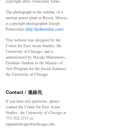
copyright artist Tomiyama Taeko.
The photograph in the sidebar, of a
nuclear power plant in Byron, Illinois,
is copyright photographer Joseph
Pobereskin (
http://pobereskin.com/
)
This website was designed by the
Center for East Asian Studies, the
University of Chicago, and is
administered by Masaki Matsumoto,
Graduate Student in the Masters of
Arts Program for the Social Sciences,
the University of Chicago.
Contact / 連絡先
If you have any questions, please
contact the Center for East Asian
Studies, the University of Chicago at
773-702-2715 or
japanatchicago@uchicago.edu.