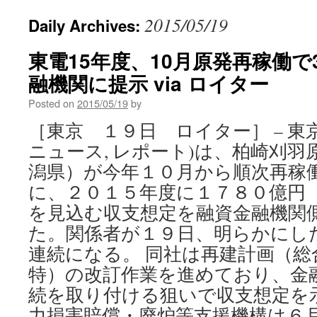
2015/05/19
Daily Archives:
東電15年度、10月原発再稼働
融機関に提示 via ロイター
Posted on
2015/05/19
by
［東京 １９日 ロイター］ – 東京電力
ニュース, レポート)は、柏崎刈
潟県）が今年１０月から順次再稼
に、２０１５年度に１７８０億円
を見込む収支想定を融資金融機関
た。関係者が１９日、明らかにし
連続になる。 同社は再建計画（総
特）の改訂作業を進めており、金
続を取り付ける狙いで収支想定を
力損害賠償・廃炉等支援機構は６