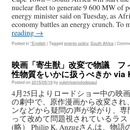
in
る
nuclear fleet to generate 9 600 MW of po
young
人」
people
energy minister said on Tuesday, as Afr
に
via
economy battles an energy crunch. To
発
The
信
Asahi
reading
→
全
Shimbun
国
Posted in
*English
|
Tagged
energy policy
,
South Africa
|
Comme
で
４
０
映画「寄生獣」改変で物議 フ
０
回
性物質をいかに扱うべきか via Ka
上
映
Posted on
2015/05/19
by
yukimiyamotodepaul
／
4月25日よりロードショー中の映画
広
島
の劇中で、原作漫画から改変され
via
ンなどから疑問の声が挙がり、専
毎
日
って改めて問題視されているラス
新
(略） Philip K. Anzugさんは
聞