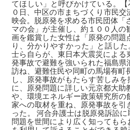
てほしい」と呼びかけている。【
０日、中区の市まちづくり市民交
映会。脱原発を求める市民団体「
マの会」が主催し、約１００人の
画を鑑賞した女性は「原発の問題
り、分かりやすかった」と話した。
士ら自らが、東日本大震災による
発事故で避難を強いられた福島県
訪ね、避難住民や同町の馬場有町
し、原発事故がもたらす苦しみを
に、原発問題に詳しい元京都大助
や、環境エネルギー政策研究所の飯
家への取材を重ね、原発事故を引
った。 河合弁護士は脱原発訴訟に
問題を世間により広く知ってもら
を利用して訴えることができる映