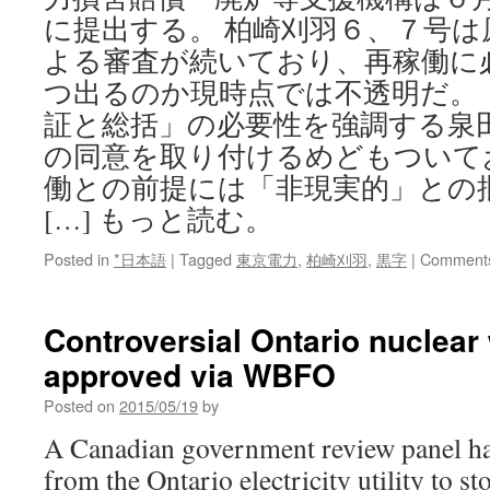
に提出する。 柏崎刈羽６、７号は
よる審査が続いており、再稼働に
つ出るのか現時点では不透明だ。
証と総括」の必要性を強調する泉
の同意を取り付けるめどもついて
働との前提には「非現実的」との
[…] もっと読む。
Posted in
*日本語
|
Tagged
東京電力
,
柏崎刈羽
,
黒字
|
Comments
Controversial Ontario nuclear
approved via WBFO
Posted on
2015/05/19
by
A Canadian government review panel ha
from the Ontario electricity utility to s