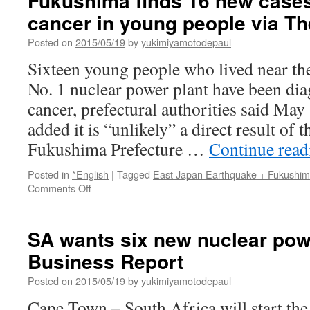
Fukushima finds 16 new cases
メ
cancer in young people via T
ン
タ
Posted on
2015/05/19
by
yukimiyamotodepaul
リ
ー
Sixteen young people who lived near t
映
No. 1 nuclear power plant have been di
画:
弁
cancer, prefectural authorities said May
護
added it is “unlikely” a direct result of 
士
メ
Fukushima Prefecture …
Continue rea
ガ
ホ
Posted in
*English
|
Tagged
East Japan Earthquake + Fukushi
ン
on
Comments Off
「日
Fukushima
本
finds
と
16
SA wants six new nuclear powe
原
new
発」
Business Report
cases
「迷
of
Posted on
2015/05/19
by
yukimiyamotodepaul
っ
thyroid
て
cancer
Cape Town – South Africa will start the
い