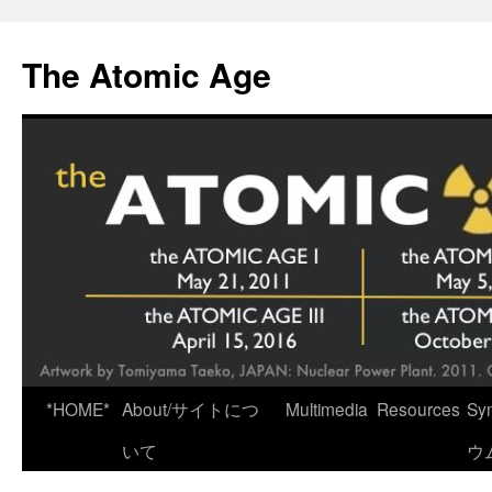
Skip
to
The Atomic Age
content
*HOME*
About/サイトにつ
Multimedia
Resources
Sy
いて
ウ