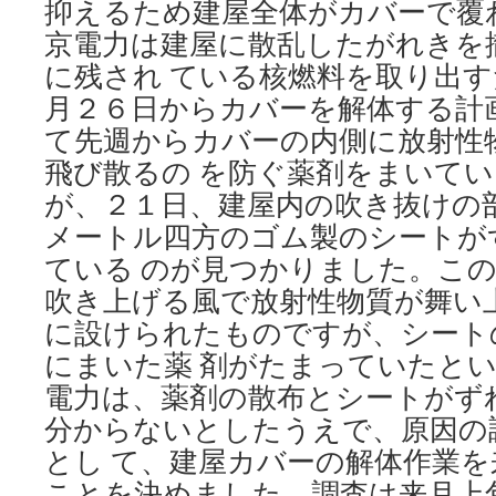
抑えるため建屋全体がカバーで覆
の
新
京電力は建屋に散乱したがれきを
増
に残され ている核燃料を取り出
設
は
月２６日からカバーを解体する計
必
て先週からカバーの内側に放射性
要」
政
飛び散るの を防ぐ薬剤をまいてい
府
が、２１日、建屋内の吹き抜けの
の
メートル四方のゴム製のシートが
電
源
ている のが見つかりました。こ
構
吹き上げる風で放射性物質が舞い
成
案
に設けられたものですが、シート
を
にまいた薬 剤がたまっていたとい
受
け
電力は、薬剤の散布とシートがず
via
分からないとしたうえで、原因の
日
本
とし て、建屋カバーの解体作業
経
ことを決めました。調査は来月上
済