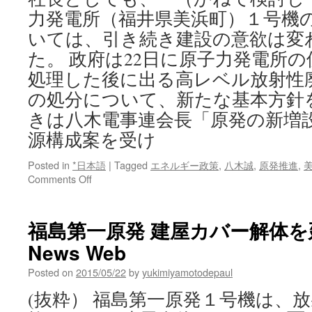
力発電所（福井県美浜町）１号機
いては、引き続き建設の意欲は変
た。 政府は22日に原子力発電所
処理した後に出る高レベル放射性
の処分について、新たな基本方針
きは八木電事連会長「原発の新増設
源構成案を受け
Posted in
*日本語
|
Tagged
エネルギー政策
,
八木誠
,
原発推進
,
on
Comments Off
八
木
電
福島第一原発 建屋カバー解体を延期
事
News Web
連
会
Posted on
2015/05/22
by
yukimiyamotodepaul
長
「原
(抜粋） 福島第一原発１号機は、
発