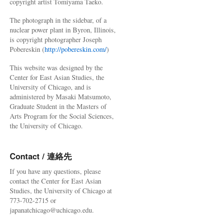
copyright artist Tomiyama Taeko.
The photograph in the sidebar, of a
nuclear power plant in Byron, Illinois,
is copyright photographer Joseph
Pobereskin (
http://pobereskin.com/
)
This website was designed by the
Center for East Asian Studies, the
University of Chicago, and is
administered by Masaki Matsumoto,
Graduate Student in the Masters of
Arts Program for the Social Sciences,
the University of Chicago.
Contact / 連絡先
If you have any questions, please
contact the Center for East Asian
Studies, the University of Chicago at
773-702-2715 or
japanatchicago@uchicago.edu.