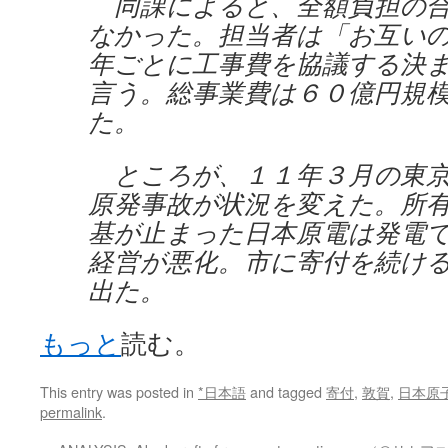
同課によると、全額負担の合
なかった。担当者は「お互い
年ごとに工事費を協議する決
言う。総事業費は６０億円規
た。
ところが、１１年３月の東京
原発事故が状況を変えた。所
基が止まった日本原電は発電
経営が悪化。市に寄付を続け
出た。
もっと
読む。
This entry was posted in
*日本語
and tagged
寄付
,
敦賀
,
日本原
permalink
.