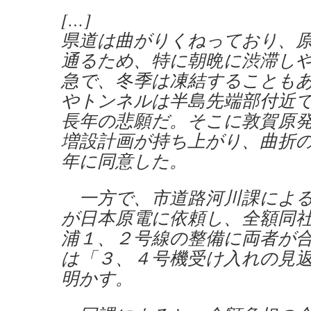
[…]
県道は曲がりくねっており、
通るため、特に朝晩に渋滞し
急で、冬季は凍結することも
やトンネルは半島先端部付近
長年の悲願だ。そこに敦賀原
増設計画が持ち上がり、曲折
年に同意した。
一方で、市道路河川課による
が日本原電に依頼し、全額同
浦１、２号線の整備に両者が
は「３、４号機受け入れの見
明かす。