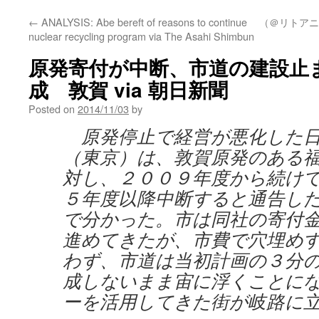
←
ANALYSIS: Abe bereft of reasons to continue
（＠リトアニ
nuclear recycling program via The Asahi Shimbun
原発寄付が中断、市道の建設止
成 敦賀 via 朝日新聞
Posted on
2014/11/03
by
原発停止で経営が悪化した日
（東京）は、敦賀原発のある
対し、２００９年度から続け
５年度以降中断すると通告し
で分かった。市は同社の寄付
進めてきたが、市費で穴埋め
わず、市道は当初計画の３分
成しないまま宙に浮くことに
ーを活用してきた街が岐路に