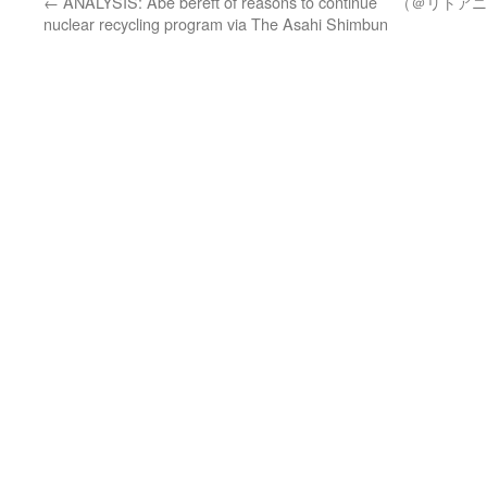
←
ANALYSIS: Abe bereft of reasons to continue
（＠リトアニ
nuclear recycling program via The Asahi Shimbun