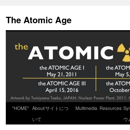
Skip
to
The Atomic Age
content
*HOME*
About/サイトにつ
Multimedia
Resources
Sy
いて
ウ