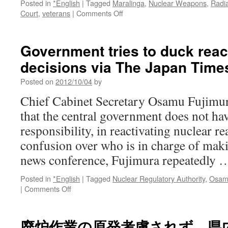
Posted in
*English
|
Tagged
Maralinga
,
Nuclear Weapons
,
Radi
on
Court
,
veterans
|
Comments Off
UK
nuclear
veterans
Government tries to duck react
timed
decisions via The Japan Time
out?
via
Posted on
2012/10/04
by
The
Bulletin
Chief Cabinet Secretary Osamu Fujimu
of
that the central government does not hav
Atomic
Scientists
responsibility, in reactivating nuclear re
confusion over who is in charge of maki
news conference, Fujimura repeatedly
Posted in
*English
|
Tagged
Nuclear Regulatory Authority
,
Osam
on
|
Comments Off
Government
tries
to
廃炉作業の原発考慮されず 県