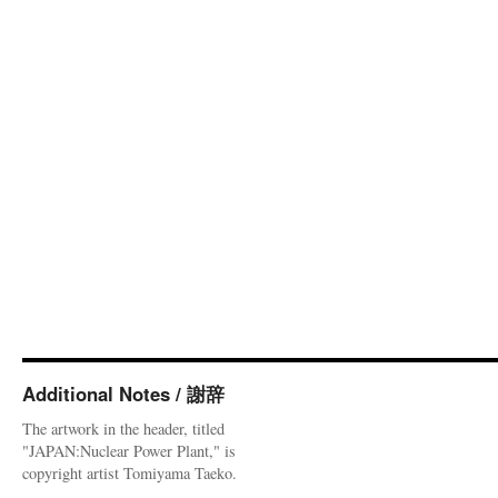
わ
り
始
め
た
日
本
の
空
気
感
via
Diamond
online
Additional Notes / 謝辞
The artwork in the header, titled
"JAPAN:Nuclear Power Plant," is
copyright artist Tomiyama Taeko.