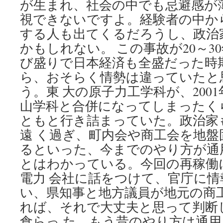
が生まれ、社会の中でも忌避感が
視できないですよ。経験者の中か
する人も出てくるだろうし、政治
かもしれない。 この事故が20～3
び盛りで日本経済も全盛だった時
ら、おそらく情勢は違っていたと
う。東 大の原子力工学科が、200
山学科と合併になってしまったく
ともと行き詰まっていた。政治家
遠 く過ぎ、町内会や商工会を地
るといった、今までのやり方が通
とはわかっている。今回の再稼働
電力 会社に話をつけて、官庁に
い、県知事と地方議員が地元の商
れば、それで大丈夫と思って判断
食らっ た。もう昔のやり方は通