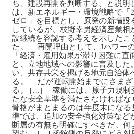
ち、建設再開を判断する、と説明
は、新エネルギー・環境戦略で「2
ゼロ」を目標とし、原発の新増設
しているが、枝野幸男経済産業相
設継続を容認する考えを示したこ
た。 再開理由として、Jパワー
「経済・雇用効果が滞り困難に直
と、立地地域への影響に言及した
い、共存共栄を掲げる地元自治体
る。 だが運転開始までにさまざ
る。 […] 稼働には、原子力規
たな安全基準を満たさなければな
骨格がまとまるのは年度末になる
準では、追加の安全強化対策など
断層の有無も明確にすべきだ。何
望む。 […] 函館側の反発にどう