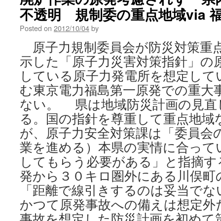
duck
不透明 規制委の重点地域via 
reactor-
restart
Posted on
2012/10/04
by
decisions
via
原子力規制委員会が防災対策重
The
示した「原子力災害対策指針」の
Japan
Times
している原子力発電所を想定して
む東京電力福島第一原発での重大
ない。 県は地域防災計画の見直
る。国の指針を尊重して重点地域
が、原子力安全対策課は「委員会
業を進める）本県の実情に合って
してもらう必要がある」と指摘する。
発から３０キロ圏外にある川俣町
「距離で線引きするのは妥当で
かつて原発事故への備えは想定外
事故を想定した防災計画を初めて