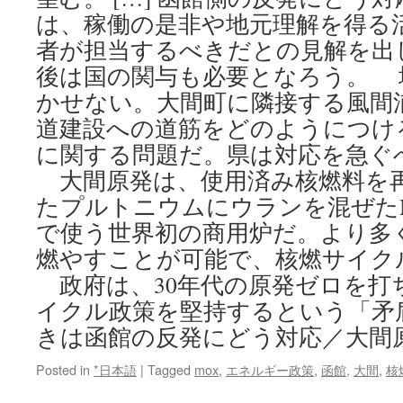
は、稼働の是非や地元理解を得る
者が担当するべきだとの見解を出
後は国の関与も必要となろう。 
かせない。大間町に隣接する風間
道建設への道筋をどのようにつけ
に関する問題だ。県は対応を急ぐ
大間原発は、使用済み核燃料を
たプルトニウムにウランを混ぜた
で使う世界初の商用炉だ。より多
燃やすことが可能で、核燃サイク
政府は、30年代の原発ゼロを打
イクル政策を堅持するという「矛
きは函館の反発にどう対応／大間
Posted in
*日本語
|
Tagged
mox
,
エネルギー政策
,
函館
,
大間
,
核