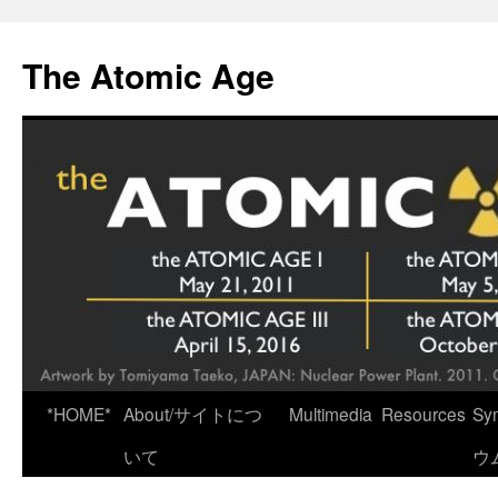
Skip
to
The Atomic Age
content
*HOME*
About/サイトにつ
Multimedia
Resources
Sy
いて
ウ