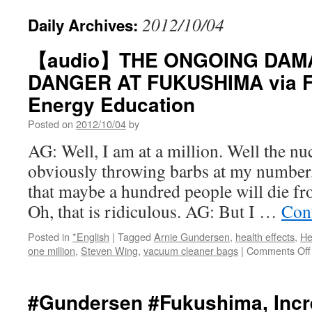
2012/10/04
Daily Archives:
【audio】THE ONGOING DAM
DANGER AT FUKUSHIMA via F
Energy Education
Posted on
2012/10/04
by
AG: Well, I am at a million. Well the nuc
obviously throwing barbs at my number,
that maybe a hundred people will die fr
Oh, that is ridiculous. AG: But I …
Con
Posted in
*English
|
Tagged
Arnie Gundersen
,
health effects
,
He
one million
,
Steven Wing
,
vacuum cleaner bags
|
Comments Off
#Gundersen #Fukushima, Incr