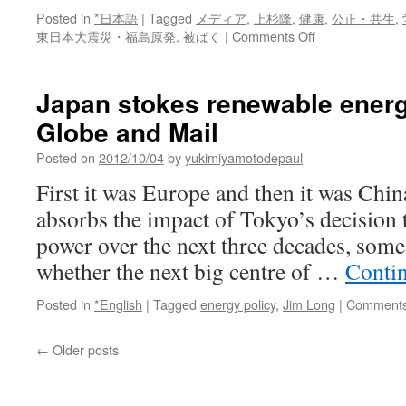
Posted in
*日本語
|
Tagged
メディア
,
上杉隆
,
健康
,
公正・共生
,
on
東日本大震災・福島原発
,
被ばく
|
Comments Off
放
射
能
Japan stokes renewable energ
事
Globe and Mail
故
の
Posted on
2012/10/04
by
yukimiyamotodepaul
実
態
First it was Europe and then it was Chin
を
absorbs the impact of Tokyo’s decision 
め
ぐ
power over the next three decades, some 
る
whether the next big centre of …
Conti
報
道
Posted in
*English
|
Tagged
energy policy
,
Jim Long
|
Comments
で
よ
う
←
Older posts
や
く
変