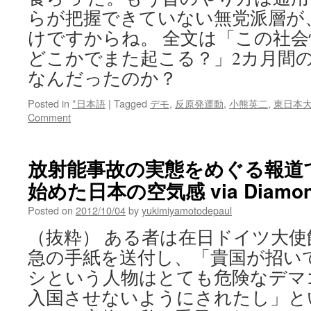
らが把握できていない無党派層が
けですからね。 全文は「この社
どこかでまた起こる？」2カ月間の
なんだったのか？
Posted in
*日本語
|
Tagged
デモ
,
反原発運動
,
小熊英二
,
東日本
Comment
放射能事故の実態をめぐる報道
始めた日本の空気感 via Diamond
Posted on
2012/10/04
by
yukimiyamotodepaul
（抜粋） ある者は在日ドイツ大
急の手紙を送付し、「貴国が招い
シという人物はとても危険なデマ
入国させないようにされたし」と