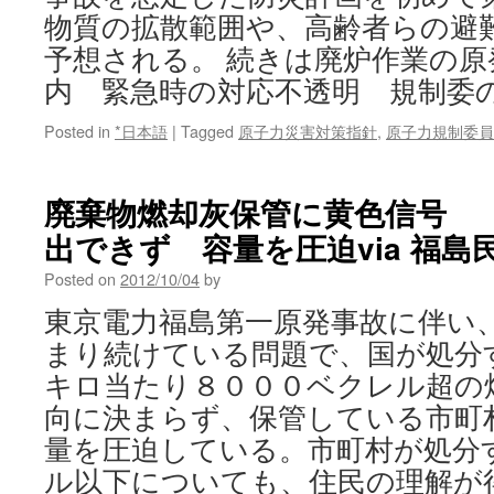
物質の拡散範囲や、高齢者らの避
予想される。 続きは廃炉作業の
内 緊急時の対応不透明 規制委
Posted in
*日本語
|
Tagged
原子力災害対策指針
,
原子力規制委員
廃棄物燃却灰保管に黄色信号 
出できず 容量を圧迫via 福島
Posted on
2012/10/04
by
東京電力福島第一原発事故に伴い
まり続けている問題で、国が処分
キロ当たり８０００ベクレル超の
向に決まらず、保管している市町
量を圧迫している。市町村が処分
ル以下についても、住民の理解が