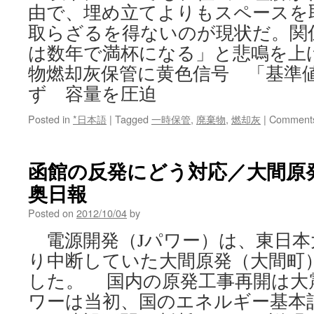
由で、埋め立てよりもスペースを
取らざるを得ないのが現状だ。関
は数年で満杯になる」と悲鳴を上
物燃却灰保管に黄色信号 「基準
ず 容量を圧迫
Posted in
*日本語
|
Tagged
一時保管
,
廃棄物
,
燃却灰
|
Comments
函館の反発にどう対応／大間原発工
奥日報
Posted on
2012/10/04
by
電源開発（Jパワー）は、東日本
り中断していた大間原発（大間町
した。 国内の原発工事再開は大
ワーは当初、国のエネルギー基本