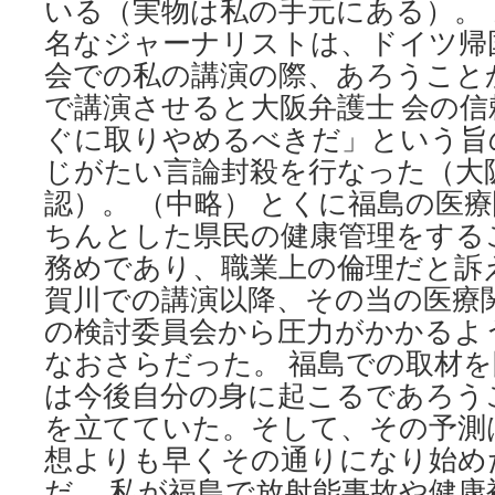
いる（実物は私の手元にある）。
名なジャーナリストは、ドイツ帰
会での私の講演の際、あろうこと
で講演させると大阪弁護士 会の
ぐに取りやめるべきだ」という旨
じがたい言論封殺を行なった（大
認）。 （中略） とくに福島の医
ちんとした県民の健康管理をする
務めであり、職業上の倫理だと訴
賀川での講演以降、その当の医療
の検討委員会から圧力がかかるよ
なおさらだった。 福島での取材
は今後自分の身に起こるであろう
を立てていた。そして、その予測
想よりも早くその通りになり始め
だ。 私が福島で放射能事故や健