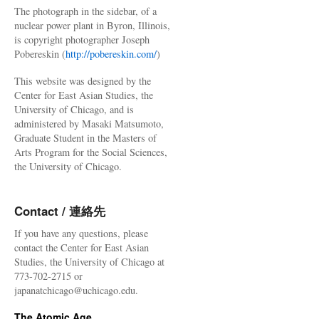
The photograph in the sidebar, of a
nuclear power plant in Byron, Illinois,
is copyright photographer Joseph
Pobereskin (
http://pobereskin.com/
)
This website was designed by the
Center for East Asian Studies, the
University of Chicago, and is
administered by Masaki Matsumoto,
Graduate Student in the Masters of
Arts Program for the Social Sciences,
the University of Chicago.
Contact / 連絡先
If you have any questions, please
contact the Center for East Asian
Studies, the University of Chicago at
773-702-2715 or
japanatchicago@uchicago.edu.
The Atomic Age