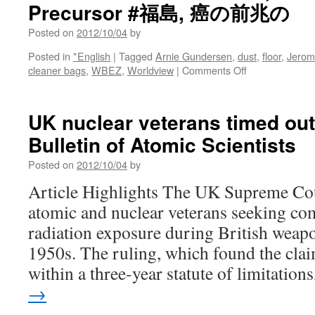
Precursor #福島, 癌の前兆の
Posted on
2012/10/04
by
Posted in
*English
|
Tagged
Arnie Gundersen
,
dust
,
floor
,
Jerom
on
cleaner bags
,
WBEZ
,
Worldview
|
Comments Off
#Gundersen
#Fukushima,
Increase
UK nuclear veterans timed out
Cancer
Bulletin of Atomic Scientists
Precursor
#
Posted on
2012/10/04
by
福
島,
Article Highlights The UK Supreme Cou
癌
atomic and nuclear veterans seeking co
の
前
radiation exposure during British weapo
兆
1950s. The ruling, which found the clai
の
within a three-year statute of limitatio
→