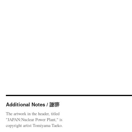
Additional Notes / 謝辞
The artwork in the header, titled
"JAPAN:Nuclear Power Plant," is
copyright artist Tomiyama Taeko.