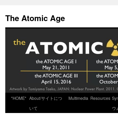
Skip
to
The Atomic Age
content
*HOME*
About/サイトにつ
Multimedia
Resources
Sy
いて
ウ