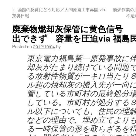
←
函館の反発にどう対応／大間原発工事再開 via
廃炉作業の
東奥日報
不透
廃棄物燃却灰保管に黄色信号 
出できず 容量を圧迫via 福島
Posted on
2012/10/04
by
東京電力福島第一原発事故に
却灰がたまり続けている問題
る放射性物質が一キロ当たり
ル超の焼却灰の搬入先が一向
管している市町村の最終処分
している。市町村が処分する
ル以下についても、住民の理
などの理由で、埋め立てより
る一時保管の形を取らざるを