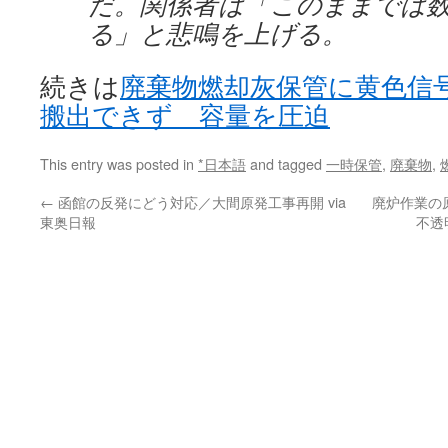
だ。関係者は「このままでは
る」と悲鳴を上げる。
続きは
廃棄物燃却灰保管に黄色信
搬出できず 容量を圧迫
This entry was posted in
*日本語
and tagged
一時保管
,
廃棄物
,
←
函館の反発にどう対応／大間原発工事再開 via
廃炉作業の
東奥日報
不透