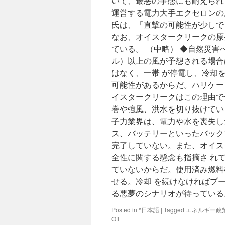
いて、最悪の事態にも耐えられ
運営する電力大手エクセロンの広報担
氏は、「直撃の可能性が少しで
なお、オイスタークリークの原
ている。 （中略） ◆自然災害へ
ル）以上の風が予想される場合
はなく、一帯 が停電し、冷却
可能性があるからだ。ハリケーン
イスタークリークはこの理由で
巻や強風、洪水を切り抜けてい
子力業界は、電力や水を喪失し
ス、バッテリーといったバック
完了していない。また、オイス
全性に関する懸念も指摘さ れ
ていないからだ。使用済み燃料
せる。冷却 を続けなければプ
る悪夢のシナリオが待っている
Posted in
*日本語
|
Tagged
エネルギー政
on
Off