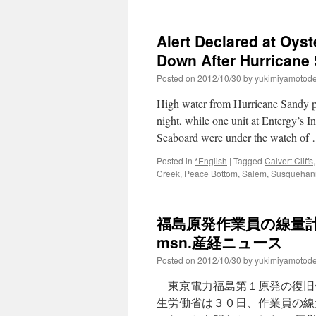
ア
メ
リ
Alert Declared at Oyst
カ
原
Down After Hurricane
発
Posted on
2012/10/30
by
yukimiyamotod
の
ハ
High water from Hurricane Sandy p
リ
ケ
night, while one unit at Entergy’s I
ー
Seaboard were under the watch of
ン
対
Posted in
*English
|
Tagged
Calvert Cliffs
策
Creek
,
Peace Bottom
,
Salem
,
Susquehan
via
マ
イ
福島原発作業員の線量計
ナ
ビ
msn.産経ニュース
ニ
ュ
Posted on
2012/10/30
by
yukimiyamotod
ー
ス
東京電力福島第１原発の復旧
生労働省は３０日、作業員の線