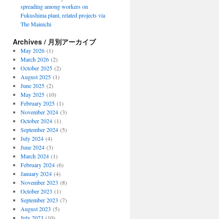
spreading among workers on
Fukushima plant, related projects via
The Mainichi
Archives / 月別アーカイブ
May 2026
(1)
March 2026
(2)
October 2025
(2)
August 2025
(1)
June 2025
(2)
May 2025
(10)
February 2025
(1)
November 2024
(3)
October 2024
(1)
September 2024
(5)
July 2024
(4)
June 2024
(3)
March 2024
(1)
February 2024
(6)
January 2024
(4)
November 2023
(8)
October 2023
(1)
September 2023
(7)
August 2023
(5)
July 2023
(10)