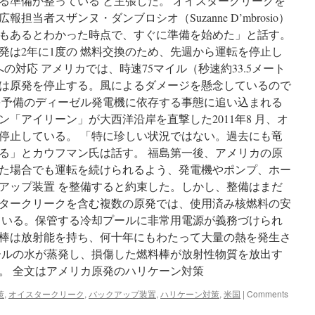
る準備が整っている と主張した。 オイスタークリークを
当者スザンヌ・ダンブロシオ（Suzanne D’mbrosio）
もあるとわかった時点で、すぐに準備を始めた」と話す。
発は2年に1度の 燃料交換のため、先週から運転を停止し
の対応 アメリカでは、時速75マイル（秒速約33.5メート
は原発を停止する。風によるダメージを懸念しているので
を予備のディーゼル発電機に依存する事態に追い込まれる
「アイリーン」が大西洋沿岸を直撃した2011年8 月、オ
停止している。 「特に珍しい状況ではない。過去にも竜
る」とカウフマン氏は話す。 福島第一後、アメリカの原
た場合でも運転を続けられるよう、発電機やポンプ、ホー
アップ装置 を整備すると約束した。しかし、整備はまだ
タークリークを含む複数の原発では、使用済み核燃料の安
ている。保管する冷却プールに非常用電源が義務づけられ
棒は放射能を持ち、何十年にもわたって大量の熱を発生さ
ールの水が蒸発し、損傷した燃料棒が放射性物質を放出す
。 全文はアメリカ原発のハリケーン対策
策
,
オイスタークリーク
,
バックアップ装置
,
ハリケーン対策
,
米国
|
Comments