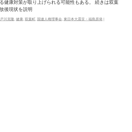
る健康対策が取り上げられる可能性もある。 続きは双葉
故後現状を説明
戸川克隆
,
健康
,
双葉町
,
国連人権理事会
,
東日本大震災・福島原発
|