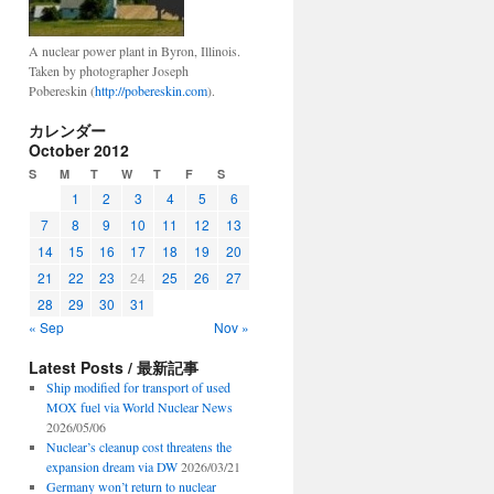
A nuclear power plant in Byron, Illinois.
Taken by photographer Joseph
Pobereskin (
http://pobereskin.com
).
カレンダー
October 2012
S
M
T
W
T
F
S
1
2
3
4
5
6
7
8
9
10
11
12
13
14
15
16
17
18
19
20
21
22
23
24
25
26
27
28
29
30
31
« Sep
Nov »
Latest Posts / 最新記事
Ship modified for transport of used
MOX fuel via World Nuclear News
2026/05/06
Nuclear’s cleanup cost threatens the
expansion dream via DW
2026/03/21
Germany won’t return to nuclear