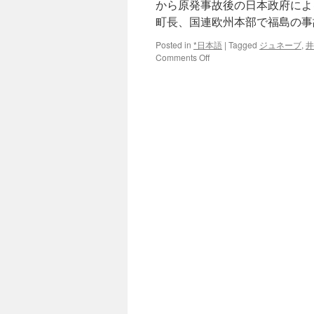
タ
から原発事故後の日本政府によ
２
町長、国連欧州本部で福島の事
０
件
Posted in
*日本語
|
Tagged
ジュネーブ
,
井
「不
on
Comments Off
適
双
切」
葉
厚
町
労
長、
省
国
調
連
査
欧
via
州
msn.
本
産
部
経
で
ニ
福
ュ
島
ー
の
ス
事
故
後
現
状
を