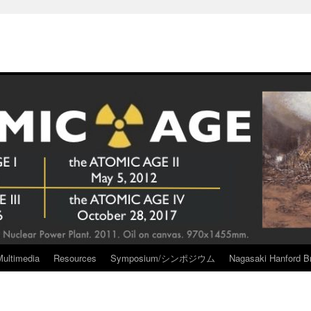
Multimedia
Resources
Symposium/シンポジウム
Nagasaki Hanford Br