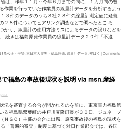
労省は、昨年１１月～今年６月までの間に、１カ月間の被
る作業を行っていた作業員の線量計データを分析するよう
８１３件のデータのうち８社２８件の線量計測定値に疑義
の２８件についてヒアリング調査などで調べたとこ ろ、
つかり、線量計の使用方法ミスによるデータの誤りなどを
。 続きは福島原発作業員の線量計データ２０件「不適
ける公正・平等
,
東日本大震災・福島原発
,
線量計データ
,
被ばく
|
Comments
福島の事故後現状を説明 via msn.産経
epaul
状況を審査する会合が開かれるのを前に、東京電力福島第
いる福島県双葉町の井戸川克隆町長が３０日、ジュネーブ
（ＮＧＯ）主催の会合に出席、原発事故後の福島の現状を
する「普遍的審査」制度に基づく対日作業部会では、各国