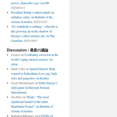
power, chancellor says via DW
2026/03/12
President Trump’s radical attack on
radiation safety via Bulletin of the
Atomic Scientists
2025/10/27
‘It’s Sellafield or nothing’: what life is
like growing up in the shadow of
Europe’s oldest nuclear site via The
Guardian
2025/10/07
Discussion / 最新の議論
Leonsz
on
Combating corrosion in the
world’s aging nuclear reactors via
c&en
Mark Ultra
on
Special Report: Help
wanted in Fukushima: Low pay, high
risks and gangsters via Reuters
Grom Montenegro
on
Duke Energy’s
shell game via Beyond Nuclear
International
Jim Rice
on
Trinity: “The most
significant hazard of the entire
Manhattan Project” via Bulletin of
Atomic Scientists
Barbarra BBonney
on
COVID-19