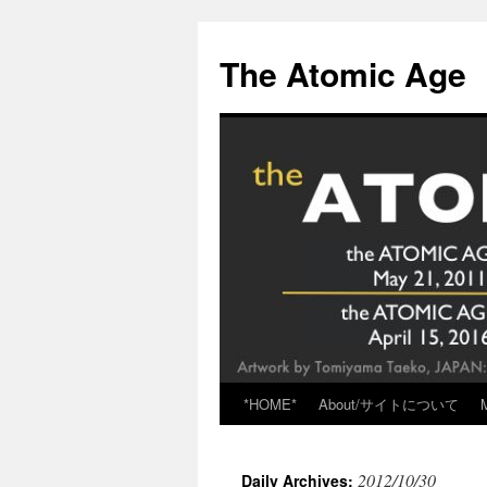
Skip
to
The Atomic Age
content
*HOME*
About/サイトについて
2012/10/30
Daily Archives: