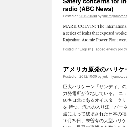
Safety concerns for I
radio (ABC News)
Posted on
2012/10/30
by
yukimiyamotod
MARK COLVIN: The international nuc
a series of leaks that exposed worke
Rajasthan Atomic Power Plant wer
Posted in
*English
|
Tagged
energy policy
アメリカ原発のハリケー
Posted on
2012/10/30
by
yukimiyamotod
巨大ハリケーン「サンディ」の
力発電所が立地している。 ニ
60キロ北にあるオイスタークリ
を 持つ。汽水の入り江「バー
波によって破壊された日本の福
10月29日、未曽有の大型ハリ