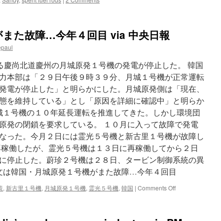
また故障…今年４回目 via 中央日報
epaul
慶尚北道慶州の月城原発１号機の発電が停止した。 韓国
力本部は「２９日午後９時３９分、月城１号機が正常運転
発電が停止した」と明らかにした。月城原発側は「現在、
態を維持している」とし「原因を詳細に確認中」と明らか
月城１号機の１０年延長運転を推進してきた。しかし環境団
原発の閉鎖を要求している。 １０月に入って故障で発電
なった。今月２日には霊光５号機と新古里１号機が故障し
再稼働したが、霊光５号機は１３日に再稼働してから２日
に停止した。蔚珍２号機は２８日、タービン制御系統の異
全文は韓国・月城原発１号機がまた故障…今年４回目
on
策
,
新古里１号機
,
月城原発１号機
,
霊光５号機
,
韓国
|
Comments Off
韓
国・
月