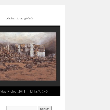
Nuclear issues globally
idge Project 2018
Links/リンク