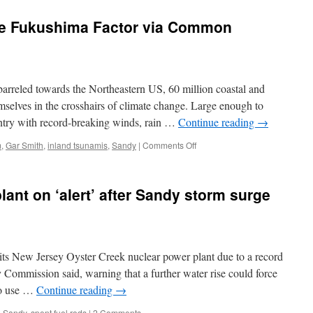
he Fukushima Factor via Common
rreled towards the Northeastern US, 60 million coastal and
mselves in the crosshairs of climate change. Large enough to
untry with record-breaking winds, rain …
Continue reading
→
on
m
,
Gar Smith
,
inland tsunamis
,
Sandy
|
Comments Off
Frankenstorms
and
the
ant on ‘alert’ after Sandy storm surge
Fukushima
Factor
via
Common
Dreams
 its New Jersey Oyster Creek nuclear power plant due to a record
 Commission said, warning that a further water rise could force
 to use …
Continue reading
→
,
Sandy
,
spent fuel rods
|
2 Comments