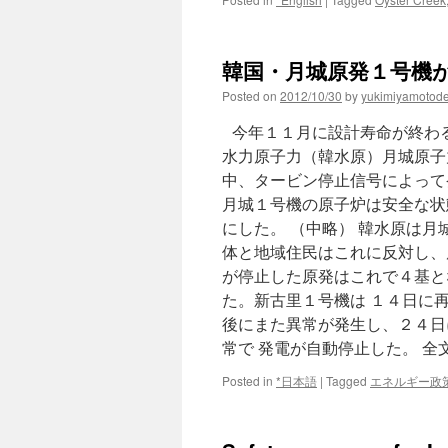
韓国・月城原発１号機が
Posted on
2012/10/30
by
yukimiyamotod
今年１１月に設計寿命が終わる
水力原子力（韓水原）月城原子
中、タービン停止信号によって
月城１号機の原子炉は安全な状
にした。 （中略） 韓水原は
体と地域住民はこれに反対し、
が停止した原発はこれで４基と
た。新古里１号機は １４日に
後にまた異常が発生し、２４日
常で 発電が自動停止した。 
Posted in
*日本語
|
Tagged
エネルギー政