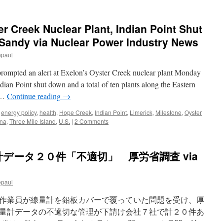
er Creek Nuclear Plant, Indian Point Shut
 Sandy via Nuclear Power Industry News
epaul
rompted an alert at Exelon’s Oyster Creek nuclear plant Monday
ndian Point shut down and a total of ten plants along the Eastern
 …
Continue reading
→
,
energy policy
,
health
,
Hope Creek
,
Indian Point
,
Limerick
,
Milestone
,
Oyster
na
,
Three Mile Island
,
U.S.
|
2 Comments
データ２０件「不適切」 厚労省調査 via
epaul
作業員が線量計を鉛板カバーで覆っていた問題を受け、厚
量計データの不適切な管理が下請け会社７社で計２０件あ