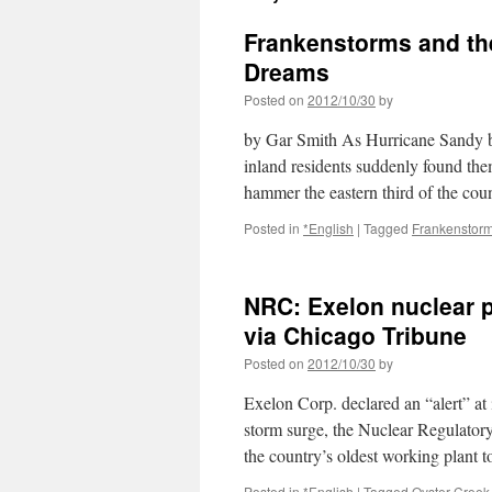
Frankenstorms and t
Dreams
Posted on
2012/10/30
by
by Gar Smith As Hurricane Sandy ba
inland residents suddenly found the
hammer the eastern third of the co
Posted in
*English
|
Tagged
Frankenstor
NRC: Exelon nuclear pl
via Chicago Tribune
Posted on
2012/10/30
by
Exelon Corp. declared an “alert” at
storm surge, the Nuclear Regulatory
the country’s oldest working plant
Posted in
*English
|
Tagged
Oyster Creek