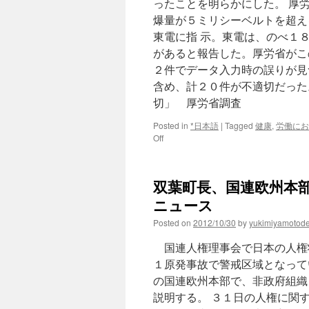
ったことを明らかにした。 厚
爆量が５ミリシーベルトを超え
東電に指 示。東電は、のべ１
があると報告した。厚労省がこ
２件でデータ入力時の誤りが見
含め、計２０件が不適切だった
切」 厚労省調査
Posted in
*日本語
|
Tagged
健康
,
労働にお
on
Off
福
島
原
双葉町長、国連欧州本部で
発
作
ニュース
業
Posted on
2012/10/30
by
yukimiyamotod
員
の
国連人権理事会で日本の人権
線
量
１原発事故で警戒区域となって
計
の国連欧州本部で、非政府組織
デ
説明する。 ３１日の人権に関
ー