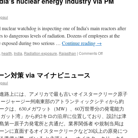
ndia’s nuclear energy industry via PM
城
原
発
epaul
１
号
lear watchdog is inspecting one of India’s main reactors after
機
が
rs to dangerous levels of radiation. Dozens of employees at the
ま
e exposed during two serious …
Continue reading
→
た
故
on
,
health
,
India
,
Radiation exposure
,
Rajasthan
|
Comments Off
障…
Safety
今
concerns
年
for
ン対策 via マイナビニュース
４
India’s
回
nuclear
epaul
目
energy
via
industry
進路上には、アメリカで最も古いオイスタークリーク原子
中
via
ュージャージー州南東部のアトランティックシティから約
央
PM
日
ークは、630メガワット（MW）、60万世帯分の発電能力
radio
報
(ABC
ネガット湾」から約2キロの沿岸に位置しており、設計は津
News)
島第一原子力発電所と共通だ。業界関係者 や規制当局は
ケーンに直面するオイスタークリークなど20以上の原発につ