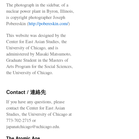
The photograph in the sidebar, of a
nuclear power plant in Byron, Illinois,
is copyright photographer Joseph
Pobereskin (
http://pobereskin.com/
)
This website was designed by the
Center for East Asian Studies, the
University of Chicago, and is
administered by Masaki Matsumoto,
Graduate Student in the Masters of
Arts Program for the Social Sciences,
the University of Chicago.
Contact / 連絡先
If you have any questions, please
contact the Center for East Asian
Studies, the University of Chicago at
773-702-2715 or
japanatchicago@uchicago.edu.
The Atomic Age