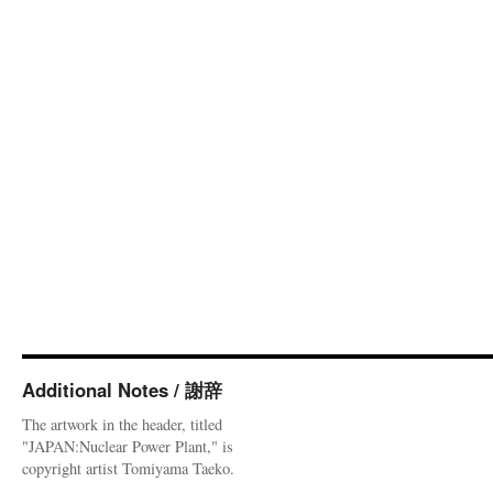
Additional Notes / 謝辞
The artwork in the header, titled
"JAPAN:Nuclear Power Plant," is
copyright artist Tomiyama Taeko.