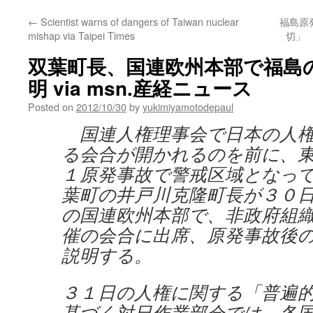
←
Scientist warns of dangers of Taiwan nuclear
福島原
mishap via Taipei Times
切」 
双葉町長、国連欧州本部で福島
明 via msn.産経ニュース
Posted on
2012/10/30
by
yukimiyamotodepaul
国連人権理事会で日本の人権
る会合が開かれるのを前に、
１原発事故で警戒区域となっ
葉町の井戸川克隆町長が３０
の国連欧州本部で、非政府組
催の会合に出席、原発事故後
説明する。
３１日の人権に関する「普遍
基づく対日作業部会では、各