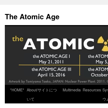
Skip
to
The Atomic Age
content
*HOME*
About/サイトにつ
Multimedia
Resources
Sy
いて
ウ