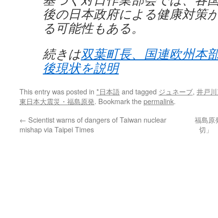
後の日本政府による健康対策
る可能性もある。
続きは
双葉町長、国連欧州本
後現状を説明
This entry was posted in
*日本語
and tagged
ジュネーブ
,
井戸川
東日本大震災・福島原発
. Bookmark the
permalink
.
←
Scientist warns of dangers of Taiwan nuclear
福島原
mishap via Taipei Times
切」 